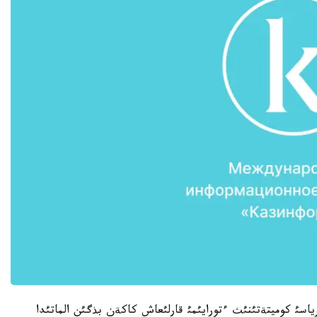
اسئ كوميتةتئنئث ءتورايئمئ قارلئعاش كاكةن بذگئن الماتئدا