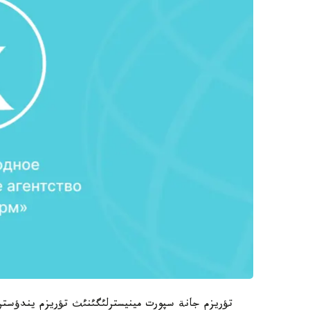
تؤريزم جانة سپورت مينيسترلئگئنئث تؤريزم يندؤستري