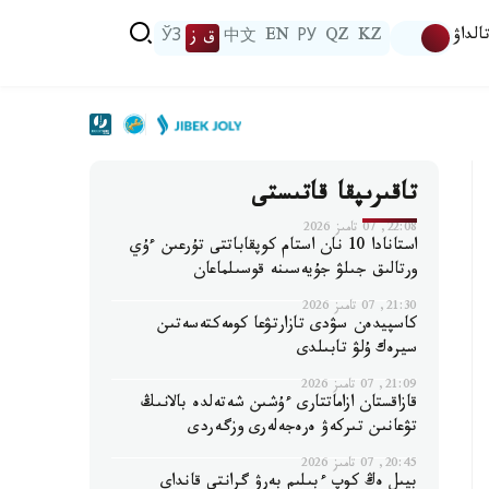
الداۋ
KZ
QZ
РУ
EN
中文
ق ز
ЎЗ
تاقىرىپقا قاتىستى
22:08, 07 تامىز 2026
استانادا 10 نان استام كوپقاباتتى تۇرعىن ءۇي
ورتالىق جىلۋ جۇيەسىنە قوسىلماعان
21:30, 07 تامىز 2026
كاسپيدەن سۋدى تازارتۋعا كومەكتەسەتىن
سيرەك ۇلۋ تابىلدى
21:09, 07 تامىز 2026
قازاقستان ازاماتتارى ءۇشىن شەتەلدە بالانىڭ
تۋعانىن تىركەۋ ەرەجەلەرى وزگەردى
20:45, 07 تامىز 2026
بيىل ەڭ كوپ ءبىلىم بەرۋ گرانتى قانداي