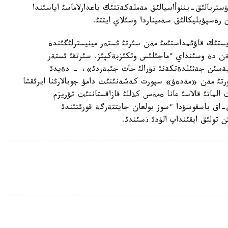
ةمةلئ يندؤستريالئق-يننوأاسيالئق مةملةكةتتئك باعدارلاماسئ اياسئندا
ن رةسپؤبليكالئق سةميناردا وسئلاي ايتتئ.
يستئك قاؤئمداستئعئ مةن سئرتئ ئستةر مينيسترلئگئندة
مةن دة وسئنداي ءماجئلئس وتكئزبةكپئز. سئرتقئ ئستةر
دة بئزگة 47 ةلمةن أيزا جذيةسئن جةثئلدةتكةنئ تؤرالئ حات جئبةردئ»، - دةيدئ
ورتئ مةن «مةدةؤ» سپورت كةشةنئنئث دامؤ جوبالارئنا ايرئقشا
ماتئ قالاسئ عانا ةمةس كذللئ قازاقستاننئث تؤريزم
ي-اق باسقوسؤدا ءسوز بولعان جايتتةرگة قورئتئندئ
تولئق ايقئنداپ الؤدئ ذسئندئ.