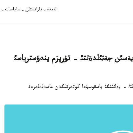
الەمدە
قازاقستان
ساياسات
ت
 أيزا جذيةسئن جةثئلدةتتئ - تؤريزم يندؤسترياسئ
جان ذلئ/ - بذگئنگئ باسقوسؤدا كوتةرئلگةن ماسةلةلةردئ