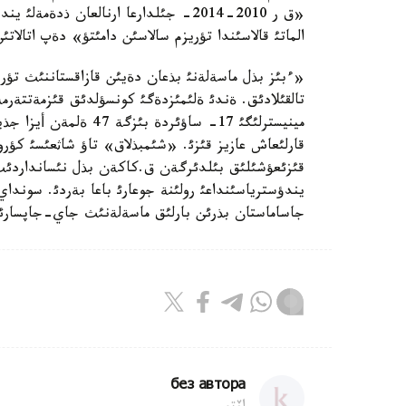
«ق ر 2010-2014- جئلدارعا ارنالعان ذد
الماتئ قالاسئندا تؤريزم سالاسئن دامئتؤ» دةپ اتالاتئ
«ءبئز بذل ماسةلةنئ بذعان دةيئن قازاقستاننئث تؤر
تالقئلادئق. ةندئ ةلئمئزدةگئ كونسؤلدئق قئزمةتتةر
مينيسترلئگئ 17- ساؤئر
قارلئعاش عازيز قئزئ. «شئمبذلاق» تاؤ شاثعئسئ كؤر
قئزئعؤشئلئق بئلدئرگةن ق.كاكةن بذل نئسانداردئث ال
يندؤسترياسئنداعئ رولئنة جوعارئ باعا بةردئ. سوندا
جاساماستان بذرئن بارلئق ماسةلةنئث جاي-جاپسارئن 
без автора