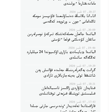
ماماندىقتارعا ءبولىندى
20:27, 07 تامىز 2026
اتا-انا بالانىڭ دەنساۋلىعىنا قاۋىپسىز سومكە
تاڭداعانى ءجون - ورتوپەد كەڭەسى
20:09, 07 تامىز 2026
الماتىدا جالعان مەملەكەتتىك تىركەۋ نومىرلەرىن
ساتقان كۇدىكتى قولعا ءتۇستى
19:46, 07 تامىز 2026
الماتىدا «بايسات» بازارى اۋكسيوندا 24 ميلليارد
تەڭگەگە ساتىلدى
19:29, 07 تامىز 2026
گرانت يەگەرلەرىنىڭ جەلىدە قۋانىش پەن
شاتتىققا تولى بەينەجازبالارى تارادى
18:21, 07 تامىز 2026
قىتايدان تاۋاردى زاڭسىز تاسىمالداعان
قىلمىستىق توپتىڭ قىزمەتى توقتاتىلدى
17:43, 07 تامىز 2026
قازاقستاندا تەلەديدار ءوندىرىسى جارتى جىلدا