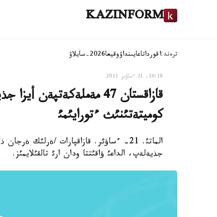
KAZINFORM
ترەند:
اقوردا
تاعايىنداۋ
وقيعا
2026-سايلاۋ
16:18, 21 ءساۋىر 2011
قازاقستان 47 مةملةكةتپةن
كوميتةتئنئث ءتورايئمئ
الماتئ. 21- ءساؤئر. قازاقپارات /ةرلئك ةر
جذيةلةپ، الداعئ ؤاقئتتا ودان ارئ تالقئلايمئز.