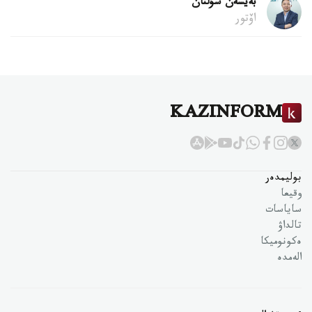
بەيسەن سۇلتان
اۆتور
KAZINFORM
بوليمدەر
وقيعا
ساياسات
تالداۋ
ەكونوميكا
الەمدە