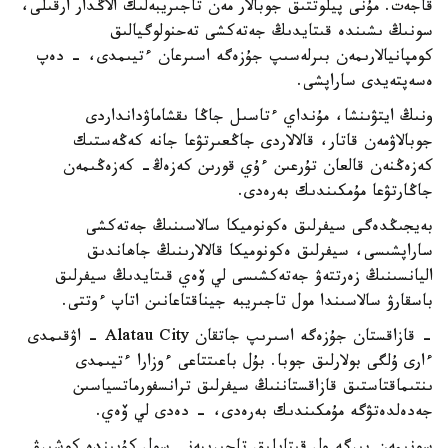
قاجەت. مۇنى پيلوتتىق جوبالار مەن تاجىريبەلىك الاڭدار ارقىلى،
سونىڭ ىشىندە قىتايدىڭ جەتەكشى تەحنولوگيالىق
كومپانيالارىمەن بىرلەسىپ جۇزەگە اسىرعان ءتيىمدى، - دەپ
ەسەپتەيدى ساراپشى.
ونىڭ ايتۋىنشا، مۇنداي ءتاسىل جاڭا ىقشاماۋدانداردى
جوبالاۋمەن قاتار، قالالاردى جاڭعىرتۋعا جانە كەڭەستىك
كەزەڭنەن قالعان تۇرعىن ءۇي قورىن كەزەڭ- كەزەڭىمەن
جاڭارتۋعا مۇمكىندىك بەرەدى.
بەيجىڭدەگى سيفرلىق ەكونوميكا سالاسىنىڭ جەتەكشى
ساراپشىسى، سيفرلىق ەكونوميكا قالالارىنىڭ جاھاندىق
اليانسىنىڭ زەرتتەۋ جەتەكشىسى لي ۆەي قىتايدىڭ سيفرلىق
باسقارۋ سالاسىندا مول تاجىريبە جيناقتاعانىن اتاپ ءوتتى.
- قازاقستان جۇزەگە اسىرىپ جاتقان Alatau City - اۋقىمدى
ءارى ۇلگى بولارلىق جوبا. بۇل باعىتتاعى ءوزارا ءتيىمدى
ىنتىماقتاستىق قازاقستاننىڭ سيفرلىق ترانسفورماتسياسىن
جەدەلدەتۋگە مۇمكىندىك بەرەدى، - دەدى لي ۆەي.