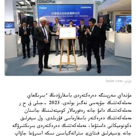
فوتو: haier.com
مۇنداي سەرپىنگە دەرەكتەردى باسقارۋدىڭ ءبىرىڭعاي
مەملەكەتتىك جۇيەسى نەگىز بولدى. 2023 -جىلى ق ح ر
مەملەكەتتىك دامۋ جانە رەفورمالار كوميتەتىنىڭ جانىنان
مەملەكەتتىك دەرەكتەر باسقارماسى قۇرىلدى. ول سيفرلىق
ەكونوميكانى دامىتۋعا، مەملەكەتتىك دەرەكتەردى بىرىكتىرۋگە
جانە «سيفرلىق قىتاي» ستراتەگياسىن ىسكە اسىرۋعا جاۋاپ