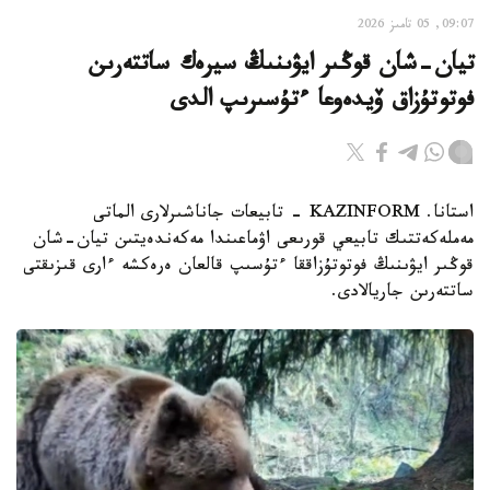
09:07, 05 تامىز 2026
تيان-شان قوڭىر ايۋىنىڭ سيرەك ساتتەرىن
فوتوتۇزاق ۆيدەوعا ءتۇسىرىپ الدى
استانا. KAZINFORM - تابيعات جاناشىرلارى الماتى
مەملەكەتتىك تابيعي قورىعى اۋماعىندا مەكەندەيتىن تيان-شان
قوڭىر ايۋىنىڭ فوتوتۇزاققا ءتۇسىپ قالعان ەرەكشە ءارى قىزىقتى
ساتتەرىن جاريالادى.