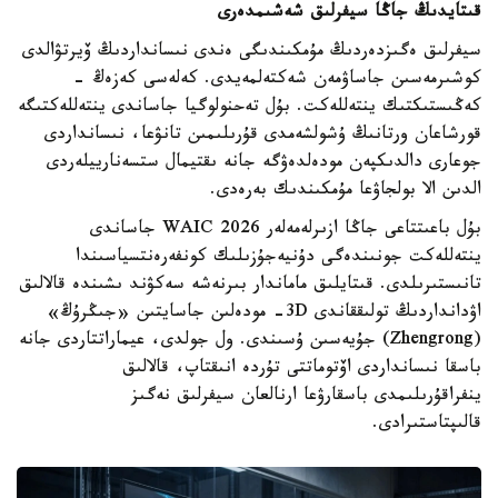
قىتايدىڭ جاڭا سيفرلىق شەشىمدەرى
سيفرلىق ەگىزدەردىڭ مۇمكىندىگى ەندى نىسانداردىڭ ۆيرتۋالدى
كوشىرمەسىن جاساۋمەن شەكتەلمەيدى. كەلەسى كەزەڭ -
كەڭىستىكتىك ينتەللەكت. بۇل تەحنولوگيا جاساندى ينتەللەكتىگە
قورشاعان ورتانىڭ ۇشولشەمدى قۇرىلىمىن تانۋعا، نىسانداردى
جوعارى دالدىكپەن مودەلدەۋگە جانە ىقتيمال ستسەنارييلەردى
الدىن الا بولجاۋعا مۇمكىندىك بەرەدى.
بۇل باعىتتاعى جاڭا ازىرلەمەلەر WAIC 2026 جاساندى
ينتەللەكت جونىندەگى دۇنيەجۇزىلىك كونفەرەنتسياسىندا
تانىستىرىلدى. قىتايلىق ماماندار بىرنەشە سەكۋند ىشىندە قالالىق
اۋدانداردىڭ تولىققاندى 3D- مودەلىن جاسايتىن «جىڭرۇڭ»
(Zhengrong) جۇيەسىن ۇسىندى. ول جولدى، عيماراتتاردى جانە
باسقا نىسانداردى اۆتوماتتى تۇردە انىقتاپ، قالالىق
ينفراقۇرىلىمدى باسقارۋعا ارنالعان سيفرلىق نەگىز
قالىپتاستىرادى.