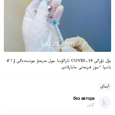
بۇل تۋرالى COVID-19 تارالۋىنا جول بەرمەۋ جونىندەگى ۆ ا ك
باسپا ءسوز قىزمەتى حابارلادى.
ايماق
без автора
اۆتور