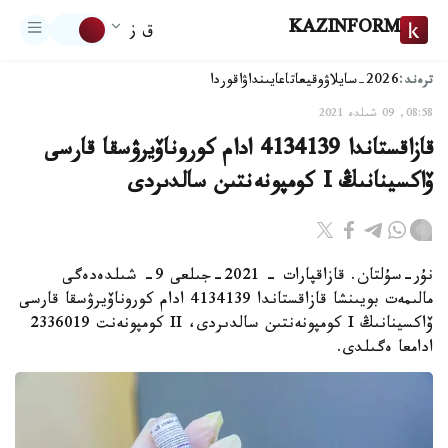
KAZINFORM
ق ز
ترەند:
2026-سايلاۋ
وقيعا
تاعايىنداۋ
اقوردا
08:58, 09 شىلدە 2021
قازاقستاندا 4134139 ادام كوروناۆيرۋسقا قارسى
ۆاكسينانىڭ I كومپونەنتىن سالدىردى
نۇر-سۇلتان. قازاقپارات - 2021-جىلعى 9- شىلدەدەگى
مالىمەت بويىنشا قازاقستاندا 4134139 ادام كوروناۆيرۋسقا قارسى
ۆاكسينانىڭ I كومپونەنتىن سالدىردى، II كومپونەنت 2336019
ادامعا ەگىلدى.