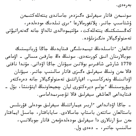
بەرەدى.
سونىمەن قاتار سيفرلىق ەگىزدەر جاساندى ينتەللەكتىمەن
ۇشتاسىپ جاتىر. پلاتفورمالارعا ءىرى تىلدىك مودەلدەر،
كەڭىستىكتىك ينتەللەكت، مۋلتيمودالدى تالداۋ جانە گەنەراتيۆتى
تەحنولوگيالار ەنگىزىلۋدە.
اتالعان ءتاسىلدىڭ تيىمدىلىگى قىتايدىڭ جاڭا ۋربانيستىك
جوبالارىنان انىق كورىنەدى. سونىڭ ەڭ جارقىن مىسالى - اۋماعى
1770 شارشى شاقىرىم بولاتىن سيۋنان جاڭا اۋدانى. مۇندا ناقتى
قالا مەن ونىڭ سيفرلىق ەگىزى قاتار سالىنىپ جاتىر. سيۋنان
اۋدانىنىڭ ونەركاسىپ، اقپاراتتىق تەحنولوگيالار جانە دەرەكتەر
بيۋروسىنىڭ ءبولىم ديرەكتورى ليان چجيحاونىڭ ايتۋىنشا، بۇل -
قىتايداعى العاشقى سيفرلىق قالا تۇجىرىمداماسى.
- جاڭا اۋدانداعى ءاربىر عيماراتتىڭ سيفرلىق مودەلى قۇرىلىس
باستالعان ساتتەن باستاپ جاسالادى. ساياباقتار، جاسىل ايماقتار
مەن سۋ ارنالارى دا سيفرلىق مودەلدەۋمەن قاتار جوبالانىپ،
سالىنىپ جاتىر، - دەدى ول.