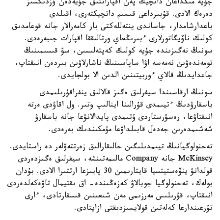
جۇيە مىڭداعان داتچيك پەن اقپاراتتىق جۇيەدەن ۇزدىكسىز
دەرەك الادى. قۇبىرداعى قىسىم داتچيكتەرى، اقىلدى
باعدارشامدار، جاساندى ينتەللەكتى بار كامەرالار جانە قوعامدىق
كولىك ناۆيگاتورلارى ءبىرىڭعاي ورتالىققا اقپارات جىبەرەدى.
سونىڭ نەگىزىندە جۇيە كولىك كەپتەلىسىن، سۋ قىسىمىنىڭ
تومەندەۋىن نەمەسە اۋا ساپاسىنىڭ ناشارلاۋىن بىردەن انىقتاپ،
جاعدايدىڭ قالاي ءوربيتىنىن الدىن الا بولجايدى.
سونىڭ ارقاسىندا سيفرلىق ەگىز قالالىق ينفراقۇرىلىمدى
باسقارۋدىڭ ءتيىمدى قۇرالىنا اينالىپ وتىر. ول اقاۋدى ەرتە
انىقتاۋعا، رەسۋرستاردى ۇتىمدى پايدالانۋعا جانە باسقارۋ
شەشىمدەرىن جەدەل قابىلداۋعا مۇمكىندىك بەرەدى.
تەحنولوگيانىڭ تيىمدىلىگىن حالىقارالىق زەرتتەۋلەر دە راستايدى.
McKinsey جانە Company مالىمەتىنشە، سيفرلىق ەگىزدەردى
قولدانۋ ينۆەستيتسيا قايتارىمىن 30 پايىزعا ارتتىرا الادى. بۇدان
بولەك، تەحنولوگيا جوبالاۋ كەزەڭىندە- اق ىقتيمال تاۋەكەلدەردى
انىقتاپ، قۇرىلىس مەرزىمى مەن شىعىنىن قىسقارتادى، ءارى
تۇرعىندارعا كەلەتىن قولايسىزدىقتى ازايتادى.