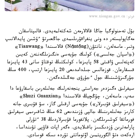
فوتو: www.xiongan.gov.cn
بۇل تەحنولوگيا جاڭا قالالارمەن شەكتەلمەيدى. قالىپتاسقان
مەگاپوليستەر دە ونى ينفراقۇرىلىمدى جاڭعىرتۋ ءۇشىن پايدالانىپ
وتىر. ماسەلەن، نانتۋن(Nántōng) قالاسىندا «Tianwang»
(«اسپان جەلىسى») كولىك جۇيەسى ەنگىزىلگەننەن كەيىن
كەپتەلىس ۋاقىتى 58 پايىزعا، كولىكتىڭ توقتاۋ سانى 43 پايىزعا
قىسقارعان. قوزعالىس جىلدامدىعى 20 پايىزعا ارتىپ، 400 مىڭ
جۇرگىزۋشىنىڭ جول ءجۇرۋى جەڭىلدەگەن.
سيفرلىق ەگىزدەر جەراستى ينجەنەرلىك جەلىلەرىن باسقارۋعا دا
سەپ. ماسەلەن، چۇڭچيڭ قالاسىندا «Shuzi Guanxian»
(«سيفرلىق قۇبىرلار») جۇيەسى ارقىلى گاز، سۋ قۇبىرى جانە
كارىز جەلىلەرىنىڭ جالپى ۇزىندىعى 62 مىڭ شاقىرىمى سيفرلىق
فورماتقا كوشىرىلگەن. پلاتفورما قۇبىرلاردىڭ 38 ءتۇرلى
پارامەترىن ۇزدىكسىز باقىلايدى. ەگەر اپات قاۋپى تۋىنداسا،
ارەكەت ەتۋ الگوريتمىن اۆتوماتتى تۇردە ىسكە قوسادى.