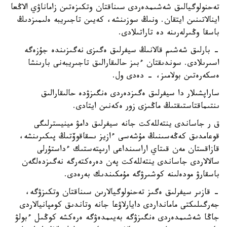
تەحنولوگيالىق شەشىمدەردى سىناقتان وتكىزەتىن زاماناۋي الاڭعا
اينالاتىنىن ايتقان. ونىڭ سوزىنشە، كەيىن تاجىريبە ەلىمىزدىڭ
باسقا وڭىرلەرىنە دە تاراتىلادى.
- بارلىق شەشىم قالانىڭ سيفرلىق ەگىزى نەگىزىندە جۇزەگە
اسىرىلادى. سوندىقتان ءبىز حالىقارالىق تاجىريبەنى بارىنشا
ەسكەرەتىن بولامىز، - دەدى ول.
ساراپشىلار دا سيفرلىق ەگىزدەردى ەنگىزۋدە حالىقارالىق
ىنتىماقتاستىقتىڭ ماڭىزى زور ەكەنىن ايتادى.
ق ر جاساندى ينتەللەكت جانە سيفرلىق دامۋ مينيسترلىگى
قوعامدىق كەڭەسىنىڭ مۇشەسى ءازيز ىسقاقوۆتىڭ پىكىرىنشە،
قازاقستان مەن قىتاي اراسىنداعى ارىپتەستىك ءداستۇرلى
سالالاردى جاساندى ينتەللەكت پەن دەرەكتەرگە نەگىزدەلگەن
باسقارۋ مودەلىنە كوشىرۋگە مۇمكىندىك بەرەدى.
- قازىر سيفرلىق ەگىز تەحنولوگيالارىن سىناقتان وتكىزۋگە،
جەرگىلىكتى مامانداردى دايارلاۋعا جانە وتاندىق كومپانيالاردى
جاڭا شەشىمدەردى ەنگىزۋگە بەيىمدەۋگە ەرەكشە كوڭىل ءبولۋ