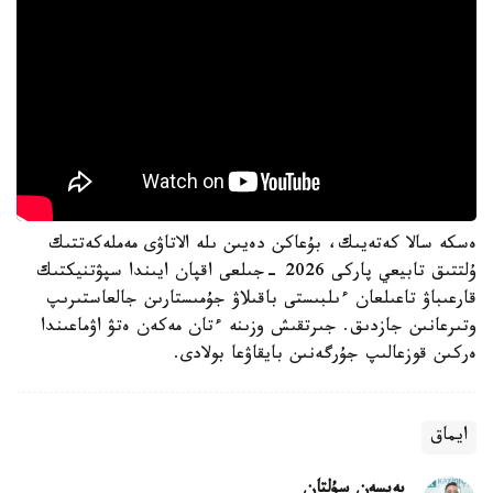
ەسكە سالا كەتەيىك، بۇعاكن دەيىن ىلە الاتاۋى مەملەكەتتىك
ۇلتتىق تابيعي پاركى 2026 -جىلعى اقپان ايىندا سپۋتنيكتىك
قارعىباۋ تاعىلعان ءىلبىستى باقىلاۋ جۇمىستارىن جالعاستىرىپ
وتىرعانىن جازدىق. جىرتقىش وزىنە ءتان مەكەن ەتۋ اۋماعىندا
ەركىن قوزعالىپ جۇرگەنىن بايقاۋعا بولادى.
ايماق
بەيسەن سۇلتان