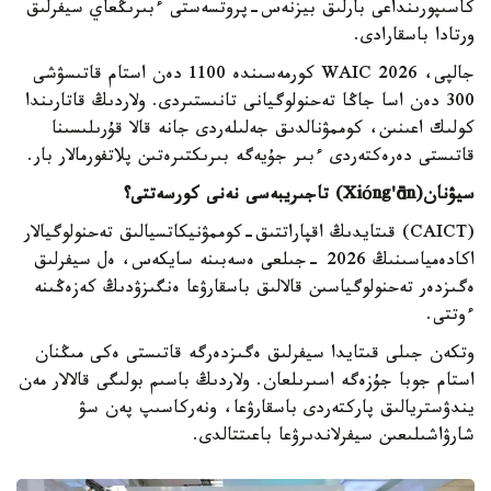
كاسىپورىنداعى بارلىق بيزنەس-پروتسەستى ءبىرىڭعاي سيفرلىق
ورتادا باسقارادى.
جالپى، WAIC 2026 كورمەسىندە 1100 دەن استام قاتىسۋشى
300 دەن اسا جاڭا تەحنولوگيانى تانىستىردى. ولاردىڭ قاتارىندا
كولىك اعىنىن، كوممۋنالدىق جەلىلەردى جانە قالا قۇرىلىسىنا
قاتىستى دەرەكتەردى ءبىر جۇيەگە بىرىكتىرەتىن پلاتفورمالار بار.
سيۋنان(
ng'ān
ó
Xi
) تاجىريبەسى نەنى كورسەتتى؟
(CAICT) قىتايدىڭ اقپاراتتىق-كوممۋنيكاتسيالىق تەحنولوگيالار
اكادەمياسىنىڭ 2026 -جىلعى ەسەبىنە سايكەس، ەل سيفرلىق
ەگىزدەر تەحنولوگياسىن قالالىق باسقارۋعا ەنگىزۋدىڭ كەزەڭىنە
ءوتتى.
وتكەن جىلى قىتايدا سيفرلىق ەگىزدەرگە قاتىستى ەكى مىڭنان
استام جوبا جۇزەگە اسىرىلعان. ولاردىڭ باسىم بولىگى قالالار مەن
يندۋستريالىق پاركتەردى باسقارۋعا، ونەركاسىپ پەن سۋ
شارۋاشىلىعىن سيفرلاندىرۋعا باعىتتالدى.