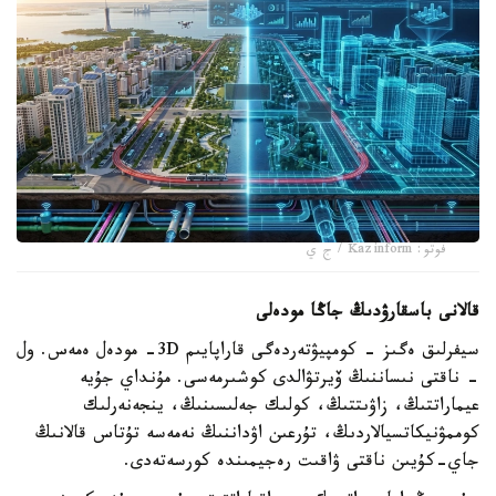
فوتو: Kazinform / ج ي
قالانى باسقارۋدىڭ جاڭا مودەلى
سيفرلىق ەگىز - كومپيۋتەردەگى قاراپايىم 3D- مودەل ەمەس. ول
- ناقتى نىساننىڭ ۆيرتۋالدى كوشىرمەسى. مۇنداي جۇيە
عيماراتتىڭ، زاۋىتتىڭ، كولىك جەلىسىنىڭ، ينجەنەرلىك
كوممۋنيكاتسيالاردىڭ، تۇرعىن اۋداننىڭ نەمەسە تۇتاس قالانىڭ
جاي-كۇيىن ناقتى ۋاقىت رەجيمىندە كورسەتەدى.