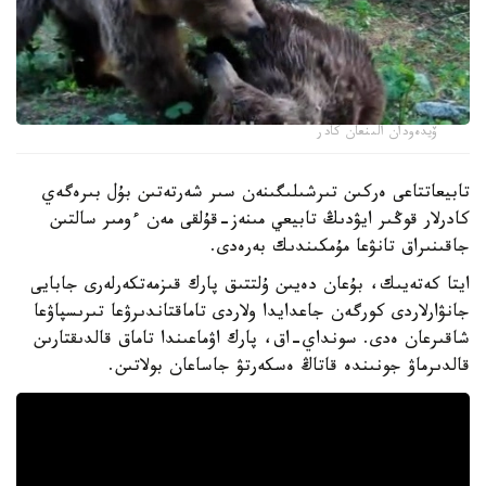
ۆيدەودان الىنعان كادر
تابيعاتتاعى ەركىن تىرشىلىگىنەن سىر شەرتەتىن بۇل بىرەگەي
كادرلار قوڭىر ايۋدىڭ تابيعي مىنەز-قۇلقى مەن ءومىر سالتىن
جاقىنىراق تانۋعا مۇمكىندىك بەرەدى.
ايتا كەتەيىك، بۇعان دەيىن ۇلتتىق پارك قىزمەتكەرلەرى جابايى
جانۋارلاردى كورگەن جاعدايدا ولاردى تاماقتاندىرۋعا تىرىسپاۋعا
شاقىرعان ەدى. سونداي-اق، پارك اۋماعىندا تاماق قالدىقتارىن
قالدىرماۋ جونىندە قاتاڭ ەسكەرتۋ جاساعان بولاتىن.