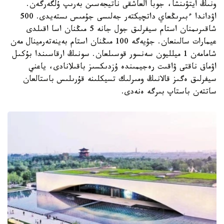
ونىڭ ايتۋىنشا، جوبا العاشقى ناتيجەسىن بەرىپ ۇلگەرگەن.
اۋداندا ءبىرىڭعاي داتچيكتەر جەلىسى جۇمىس ىستەيدى. 500
شاقىرىمنان استام سيفرلىق جول جانە 5 مىڭنان اسا اقىلدى
عيمارات سالىنعان. جۇيەگە 100 مىڭنان استام بەينەتەرمينال مەن
شامامەن 1 ميلليون سەنسور قوسىلعان. سونىڭ ارقاسىندا بۇكىل
اۋماق ناقتى ۋاقىت رەجيمىندە ۇزدىكسىز باقىلانادى، ياعني
سيفرلىق ەگىز قالانىڭ ومىرلىك تسيكلىنە قۇرىلىس باستالعان
ساتتەن باستاپ بىرگە ەنەدى.