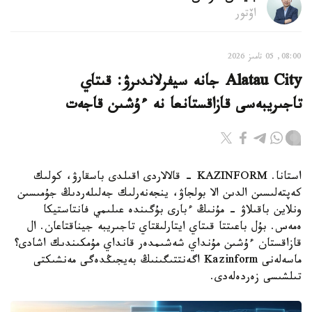
اۆتور
08:00, 05 تامىز 2026
Alatau City جانە سيفرلاندىرۋ: قىتاي
تاجىريبەسى قازاقستانعا نە ءۇشىن قاجەت
استانا. KAZINFORM - قالالاردى اقىلدى باسقارۋ، كولىك
كەپتەلىسىن الدىن الا بولجاۋ، ينجەنەرلىك جەلىلەردىڭ جۇمىسىن
ونلاين باقىلاۋ - مۇنىڭ ءبارى بۇگىندە عىلىمي فانتاستيكا
ەمەس. بۇل باعىتتا قىتاي ايتارلىقتاي تاجىريبە جيناقتاعان. ال
قازاقستان ءۇشىن مۇنداي شەشىمدەر قانداي مۇمكىندىك اشادى؟
ماسەلەنى Kazinform اگەنتتىگىنىڭ بەيجىڭدەگى مەنشىكتى
تىلشىسى زەردەلەدى.