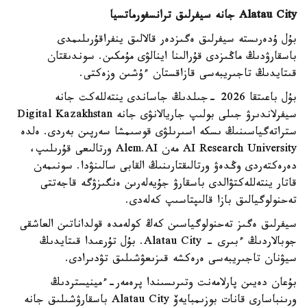
Alatau City جانە سيفرلىق ترانسفورماتسيا
بۇل ۇدەرىستە سيفرلىق ەگىزدەر قالالىق ينفراقۇرىلىمدى
باسقارۋدىڭ ماڭىزدى قۇرالىنا اينالۋى مۇمكىن. سوندىقتان
قىتايدىڭ تاجىريبەسى قازاقستان ءۇشىن وزەكتى.
بۇل باعىتقا 2026 -جىلدىڭ جاساندى ينتەللەكت جانە
سيفرلاندىرۋ جىلى بولىپ جاريالانۋى جانە Digital Kazakhstan
ستراتەگياسىنىڭ ىسكە اسىرىلۋى قوسىمشا سەرپىن بەردى. ەلدە
AI Research University مەن Alem.AI ورتالىعى قۇرىلىپ،
دەرەكتەردى وڭدەۋ ورتالىقتارىنىڭ القابى سالىنۋدا. سونىمەن
قاتار ينتەللەكتۋالدى باسقارۋ جۇيەلەرىن ەنگىزۋگە قاجەتتى
تەحنولوگيالىق بازا قالىپتاسىپ كەلەدى.
سيفرلىق ەگىز تەحنولوگياسىن كەڭ كولەمدە قولداناتىن العاشقى
جوبالاردىڭ ءبىرى - Alatau City. بۇل تۇرعىدا قىتايدىڭ
سيۋنان تاجىريبەسى ەرەكشە قىزىعۋشىلىق تۋدىرادى.
بۇعان دەيىن پارلامەنت وتىرىسىندا پرەمەر-ءمينيستردىڭ
ورىنباسارى قانات بوزىمبايەۆ Alatau City باسقارۋشىلىق جانە