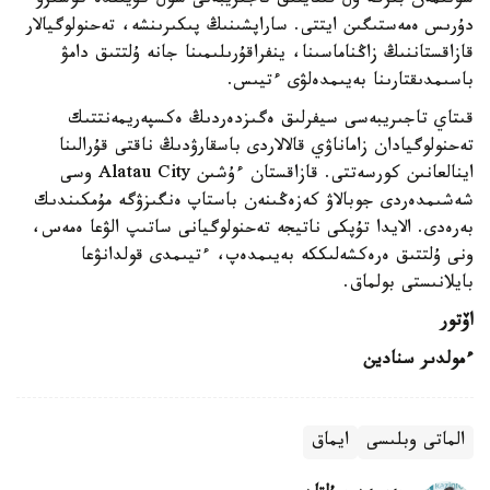
سونىمەن بىرگە ول قىتايلىق تاجىريبەنى سول كۇيىندە كوشىرۋ
دۇرىس ەمەستىگىن ايتتى. ساراپشىنىڭ پىكىرىنشە، تەحنولوگيالار
قازاقستاننىڭ زاڭناماسىنا، ينفراقۇرىلىمىنا جانە ۇلتتىق دامۋ
باسىمدىقتارىنا بەيىمدەلۋى ءتيىس.
قىتاي تاجىريبەسى سيفرلىق ەگىزدەردىڭ ەكسپەريمەنتتىك
تەحنولوگيادان زاماناۋي قالالاردى باسقارۋدىڭ ناقتى قۇرالىنا
اينالعانىن كورسەتتى. قازاقستان ءۇشىن Alatau City وسى
شەشىمدەردى جوبالاۋ كەزەڭىنەن باستاپ ەنگىزۋگە مۇمكىندىك
بەرەدى. الايدا تۇپكى ناتيجە تەحنولوگيانى ساتىپ الۋعا ەمەس،
ونى ۇلتتىق ەرەكشەلىككە بەيىمدەپ، ءتيىمدى قولدانۋعا
بايلانىستى بولماق.
اۆتور
ءمولدىر سنادين
الماتى وبلىسى
ايماق