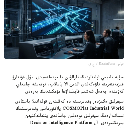
فوتو: Kazinform / ج ي
جۇيە تابيعي اپاتتاردىڭ تارالۋىن دا مودەلدەيدى. بۇل قۇتقارۋ
قىزمەتتەرىنە تاۋەكەلدى الدىن الا باعالاپ، توتەنشە جاعداي
كەزىندە جەدەل شەشىم قابىلداۋعا مۇمكىندىك بەرەدى.
سيفرلىق ەگىزدەر وندىرىستە دە كەڭىنەن قولدانىلا باستادى.
COSMOPlat Industrial World پلاتفورماسى وندىرىستىك
نىسانداردىڭ سيفرلىق مودەلىن جاساندى ينتەللەكتپەن
بىرىكتىرەدى. ال Decision Intelligence Platform