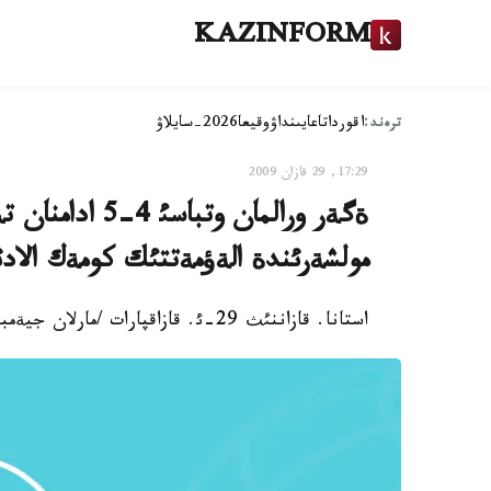
KAZINFORM
ترەند:
اقوردا
تاعايىنداۋ
وقيعا
2026-سايلاۋ
17:29, 29 قازان 2009
مولشةرئندة الةؤمةتتئك كومةك الادئ
استانا. قازاننئث 29-ئ. قازاقپارات /مارلان جيةمباي / - بذگئن