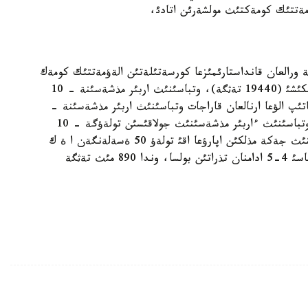
ؤمةتتئك كومةكتئث مولشةرئن اتادئ،
 ورالعان قانداستارئمئزعا كورسةتئلةتئن الةؤمةتتئك كومةك
وتباسئنا - 15 ةسةلةنگةن ايلئق ةسةپتئك كورسةتكئشئ (19440 تةثگة)، وتباسئنئث اربئر مذشةسئنة - 10
 تذرعئن ءذي ساتئپ الؤعا ارنالعان قاراجات وتباسئنئث اربئر مذشةسئنة -
100 ةسةلةنگةن ا ة ك (129600 تةثگة)، ورالمان وتباسئنئث ءاربئر مذشةسئنئث جولاقئسئن تولةؤگة - 10
ةسةلةنگةن ا ة ك (12960 تةثگة)، ورالمان وتباسئنئث جةكة مذلكئن اپارؤعا اقئ تولةؤ 50 ةسةلةنگةن ا ة ك
(64800 تةثگة) كولةمئندة بةرئلةدئ. ةگةر ءبئر وتباسئ 4-5 ادامنان تذراتئن بولسا، وندا 890 مئث تةثگة