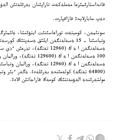
قانداستارئمئزعا مةملةكةت تاراپئنان بةرئلةتئن الة
دةپ حابارلايدئ قازاقپارت.
سونئمةن، كوميتةت توراعاسئنئث ايتؤئنشا، ةلئمئزگة
ةسةلةنگةن ا ة ك (12960 تةثگة)،
مولشةرئندة الةؤمةتتئك كومةك قاراجاتئن الادئ.