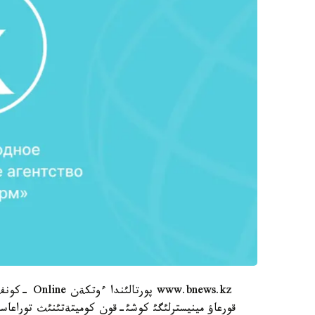
www.bnews.kz
قورعاؤ مينيسترلئگئ كوشئ-قون كوميتةتئنئث توراعاسئ 