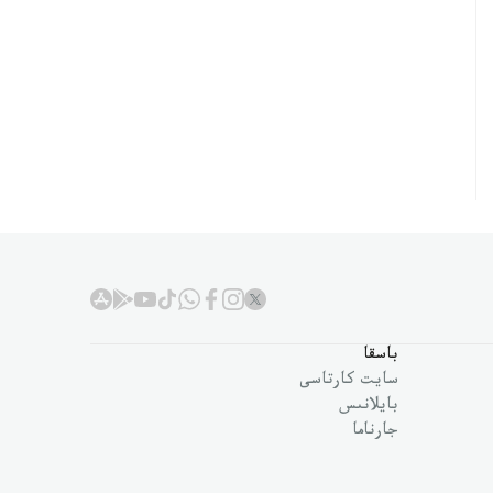
باسقا
سايت كارتاسى
بايلانىس
جارناما