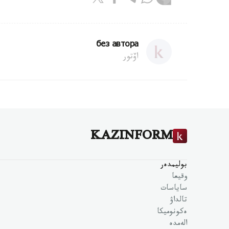
без автора
اۆتور
KAZINFORM
بوليمدەر
وقيعا
ساياسات
تالداۋ
ەكونوميكا
الەمدە