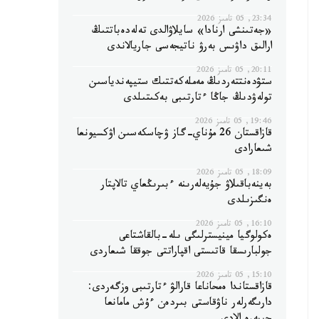
23:34, 05 تامىز 2026
«جەتىنشى ارنادا» سايلاۋالدى تەلەدەباتتىڭ
ارالىق داۋىس بەرۋ ناتيجەسى جاريالاندى
20:11, 05 تامىز 2026
ستۋدەنتتەردىڭ مەملەكەتتىك ستيپەندياسىن
تولەۋدىڭ جاڭا ءتارتىبى بەكىتىلدى
19:46, 05 تامىز 2026
قازاقستان 26 مۇناي-گاز ۋچاسكەسىن اۋكسيونعا
شىعارادى
18:09, 05 تامىز 2026
بەينەباقىلاۋ جۇيەلەرىنە ءبىرىڭعاي تالاپتار
ەنگىزىلدى
16:10, 05 تامىز 2026
ەكولوگيا مينيسترلىگى ىلە-بالقاشتاعى
جولبارىسقا قاتىستى اقپاراتتى جوققا شىعاردى
15:10, 05 تامىز 2026
قازاقستاندا ەمحاناعا قارالۋ ءتارتىبى وزگەردى:
دارىگەرلەر ناۋقاستى بىردەن ءۇش مامانعا