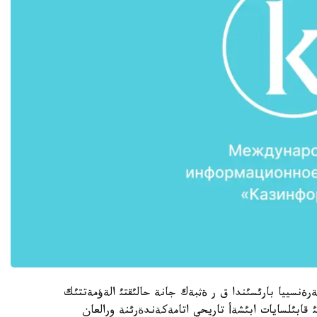
 پورتالئندا ءوتكةن Online -كونفةرةنسييا بارئسئندا ق ر ةثبةك جانة حالئقتئ الةؤمةتتئك
قابئلسايات ابئشةأ تاريحي اتامةكةندةرئنة ورالعان