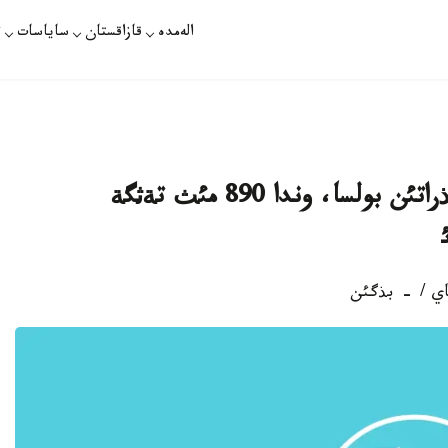
الەمدە
قازاقستان
ساياسات
ت
ةگةر ورالمان وتباسئ 4-5 ادامنان تذراتئن بولسا، وندا 890 مئث تةثگة