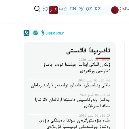
الداۋ
KZ
QZ
РУ
EN
中文
ق ز
ЎЗ
تاقىرىپقا قاتىستى
19:09, 06 تامىز 2026
ۇلكەن الماتى اينالما جولىندا تولەم جاساۋ
ءتارتىبى وزگەردى
16:44, 06 تامىز 2026
بالالى وتباسىلارعا قانداي تولەمدەر قاراستىرىلعان
16:28, 06 تامىز 2026
جەڭىل ونەركاسىپتى دامىتۋعا ارنالعان 28 شارا
ىسكە اسىرىلادى
16:05, 06 تامىز 2026
ەلدە ينۆەستورلارمەن سوتقا دەيىنگى داۋدى
رەتتەۋ جونىندەگى كوميسسيا قۇرىلادى