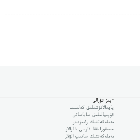
ءبىز تۋرالى
پايدالانۋشىلىق كەلىسىم
قۇپىيالىلىق ساياساتى
مەملەكەتتىك رامىزدەر
جەمقورلىققا قارسى شارالار
مەملەكەتتىك ساتىپ الۋلار