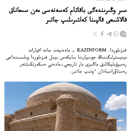
22:29, 06 تامىز 2026
سىر وڭىرىندەگى باقاتام كەسەنەسى مەن سىعاناق
قالاشىعى قالپىنا كەلتىرىلىپ جاتىر
قىزىلوردا. KAZINFORM - مادەنيەت جانە اقپارات
مينيسترلىگىنىڭ جوسپارىنا سايكەس بيىل قىزىلوردا وبلىسىنداعى
رەسپۋبليكالىق ماڭىزى بار تاريحي-مادەني ەسكەرتكىشتەر
رەستاۆراسيادان ءوتىپ جاتىر.