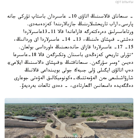
орталығы
- سىعاناق قالاسىنىڭ اتاۋى 10- عاسىردان باستاپ تۇركى جانە
پارسى-اراب تاريحشىلارىنىڭ جازبالارىندا كەزدەسەدى.
ورتاعاسىرلىق دەرەكتەرگە قاراعاندا قالا 11-13عاسىرلاردا
دەشتى- قىپشاق ەلىنىڭ، 13- 14- عاسىرلاردا اق وردانىڭ،
15- 17- عاسىرلاردا قازاق حاندىعىنىڭ ەلورداسى بولعان.
ءتۇرلى تاريحي كەزەڭدى باسىنان وتكىزگەن قالا 18-عاسىرعا
دەيىن ءومىر سۇرگەن. سىعاناقتىڭ «قىپشاق دالاسىنىڭ ايلاعى»
دەپ اتالۋى ايگىلى ۇلى جىبەك جولى بويىنداعى قالانىڭ
شارۋاشىلىعى مەن الەۋمەتتىك-ەكونوميكالىق الەۋەتى جوعارى
دەڭگەيدە دامىعانىن اڭعارتادى، - دەدى تالعات بەرديەۆ.