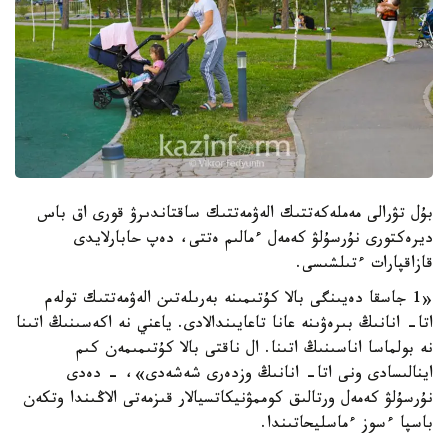
بۇل تۋرالى مەملەكەتتىك الەۋمەتتىك ساقتاندىرۋ قورى اق باس
ديرەكتورى نۇرسۇلۋ كەمەل ءمالىم ەتتى، دەپ حابارلايدى
قازاقپارات ءتىلشىسى.
«1 جاسقا دەيىنگى بالا كۇتىمىنە بەرىلەتىن الەۋمەتتىك تولەم
اتا- انانىڭ بىرەۋىنە عانا تاعايىندالادى. ياعني نە اكەسىنىڭ اتىنا
نە بولماسا اناسىنىڭ اتىنا. ال ناقتى بالا كۇتىمىمەن كىم
اينالىسادى ونى اتا- انانىڭ وزدەرى شەشەدى»، - دەدى
نۇرسۇلۋ كەمەل ورتالىق كوممۋنيكاتسيالار قىزمەتى الاڭىندا وتكەن
باسپا ءسوز ءماسليحاتىندا.