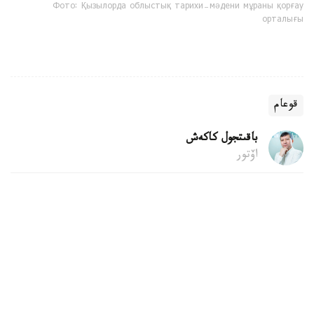
Фото: Қызылорда облыстық тарихи-мәдени мұраны қорғау
орталығы
قوعام
باقىتجول كاكەش
اۆتور
22:04, 06 تامىز 2026
قۇرىلىس قالدىقتارىن قوقىس جاشىگىنە تاستاۋعا
بولا ما