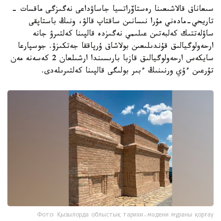
سىعاناق قالاشىعىنا رەستاۆراتسيا جاساۋداعى نەگىزگى ماقسات -
تاريحي-مادەني مۇرا نىسانىن ساقتاپ قالۋ، ونىڭ باستاپقى
ساۋلەتتىك كەلبەتىن عىلىمي نەگىزدە قالپىنا كەلتىرۋ جانە
ارحەولوگيالىق قۇندىلىعىن بولاشاق ۇرپاققا جەتكىزۋ. جوسپارعا
سايكەس ارحەولوگيالىق قازبا بارىسىندا ارشىلعان 2 كەسەنە مەن
تۇرعىن ءۇي ورنىنىڭ ءبىر بولىگى قالپىنا كەلتىرىلەدى.
Фото: Қызылорда облыстық тарихи-мәдени мұраны қорғау