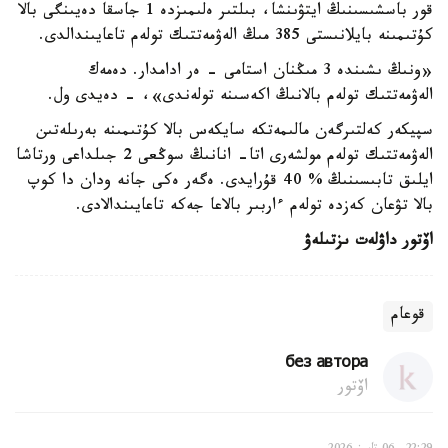
قور باسشىسىنىڭ ايتۋىنشا، بىلتىر ەلىمىزدە 1 جاسقا دەيىنگى بالا
كۇتىمىنە بايلانىستى 385 مىڭ الەۋمەتتىك تولەم تاعايىندالدى.
«ونىڭ ىشىندە 3 مىڭنان استامى - ەر ادامدار. دەمەك
الەۋمەتتىك تولەم بالانىڭ اكەسىنە تولەندى»، - دەيدى ول.
سپيكەر كەلتىرگەن مالىمەتكە سايكەس بالا كۇتىمىنە بەرىلەتىن
الەۋمەتتىك تولەم مولشەرى اتا- انانىڭ سوڭعى 2 جىلداعى ورتاشا
ايلىق تابىسىنىڭ % 40 قۇرايدى. ەگەر ەكى جانە ودان دا كوپ
بالا تۋعان كەزدە تولەم ءاربىر بالاعا جەكە تاعايىندالادى.
اۆتور داۋلەت ىزتىلەۋ
قوعام
без автора
اۆتور