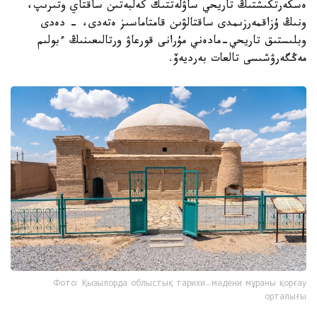
ەسكەرتكىشتىڭ تاريحي ساۋلەتتىك كەلبەتىن ساقتاي وتىرىپ،
ونىڭ ۇزاقمەرزىمدى ساقتالۋىن قامتاماسىز ەتەدى، - دەدى
وبلىستىق تاريحي-مادەني مۇرانى قورعاۋ ورتالىعىنىڭ ءبولىم
مەڭگەرۋشىسى تالعات بەرديەۆ.
Фото: Қызылорда облыстық тарихи-мәдени мұраны қорғау
орталығы