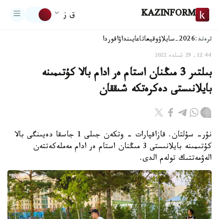
KAZINFORM
ق ز
ترەند:
2026-سايلاۋ
وقيعا
تاعايىنداۋ
اقوردا
12:44, 29 شىلدە 2022
بىلتىر 3 مىڭنان استام ەر ادام بالا كۇتىمىنە
بايلانىستى دەكرەتكە شىققان
نۇر- سۇلتان. قازاقپارات - وتكەن جىلى 1 جاسقا دەيىنگى بالا
كۇتىمىنە بايلانىستى 3 مىڭنان استام ەر ادام مەملەكەتتەن
الەۋمەتتىك تولەم الدى.