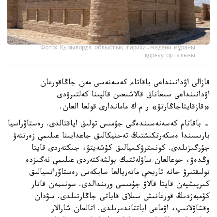
Фото: Қызылорда облыстық тарихи-мәдени мұраны
қорғау орталығы
قازالى اۋدانىنداعى باقاتام كەسەنەسى مەن جاڭاقورعان
اۋدانىنداعى سىعاناق قالاشىعىن قالپىنا كەلتىرۋدى
«قازقايتاجاڭارتۋ» ر م ك ماماندارى قولعا العان.
- باقاتام كەسەنەسىندەگى جۇمىس تولىق اياقتالدى. رەستاۆراسيا
بارىسىندا ەسكەرتكىشتىڭ تەحنيكالىق جاعدايىنا عىلىمي زەرتتەۋ
جۇرگىزىلدى. كونسترۋكسيالىق كۇشەيتۋ، جىكتەردى قايتا
وڭدەۋ، جوعالعان ساۋلەتتىك بولشەكتەردى عىلىمي نەگىزدە
تولىقتىرۋ جانە تاريحي ماتەريالعا سايكەس رەستاۆراتسيالىق
كىرپىشپەن قايتا قالاۋ جۇمىسى ورىندالدى. سونىمەن قاتار
كۇمبەزدىڭ قورعانىش سىلاق قاباتى جاڭارتىلدى. سۋدان
وقشاۋلانىپ، اۋماعى اباتتاندىرىلدى. اتالعان شارالار