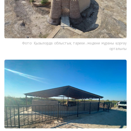
Фото: Қызылорда облыстық тарихи-мәдени мұраны қорғау
орталығы