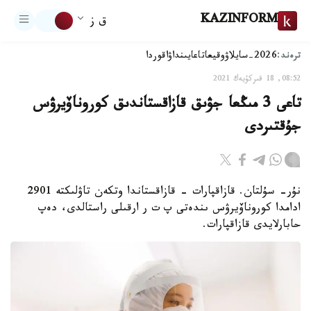
KAZINFORM
ق ز
ترەند:
2026-سايلاۋ
وقيعا
تاعايىنداۋ
اقوردا
08:52, 18 قىركۇيەك 2021
تاعى 3 مىڭعا جۋىق قازاقستاندىق كوروناۆيرۋس
جۇقتىردى
نۇر- سۇلتان. قازاقپارات - قازاقستاندا وتكەن تاۋلىكتە 2901
ادامدا كوروناۆيرۋس ىندەتى پ ت ر ارقىلى راستالدى، دەپ
حابارلايدى قازاقپارات.