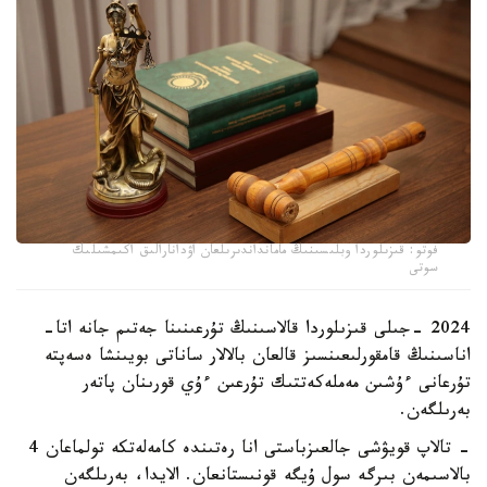
فوتو: قىزىلوردا وبلىسىنىڭ مامانداندىرىلعان اۋدانارالىق اكىمشىلىك
سوتى
2024 -جىلى قىزىلوردا قالاسىنىڭ تۇرعىنىنا جەتىم جانە اتا-
اناسىنىڭ قامقورلىعىنسىز قالعان بالالار ساناتى بويىنشا ەسەپتە
تۇرعانى ءۇشىن مەملەكەتتىك تۇرعىن ءۇي قورىنان پاتەر
بەرىلگەن.
- تالاپ قويۋشى جالعىزباستى انا رەتىندە كامەلەتكە تولماعان 4
بالاسىمەن بىرگە سول ۇيگە قونىستانعان. الايدا، بەرىلگەن