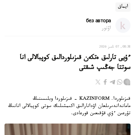
ايماق
без автора
اۆتور
08:38, 07 تامىز 2026
ءۇيى تارلىق ەتكەن قىزىلوردالىق كوپبالالى انا
سوتتا جەڭىپ شىقتى
قىزىلوردا. KAZINFORM - قىزىلوردا وبلىسىنىڭ
مامانداندىرىلعان اۋدانارالىق اكىمشىلىك سوتى كوپبالالى انانىڭ
تۇرعىن ءۇي قۇقىعىن قورعادى.