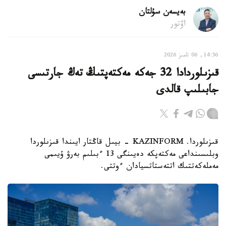
بەيسەن سۇلتان
اۆتور
14:56, 06 تامىز 2026
قىزىلوردادا 32 جەكە مەكتەپتىڭ تەڭ جارتىسى
جابىلىپ قالدى
قىزىلوردا. KAZINFORM - بيىل قاڭتار ايىندا قىزىلوردا
وبلىسىنداعى مەكتەپكە دەيىنگى 13 ءبىلىم بەرۋ ۇيىمى
مەملەكەتتىك اتتەستاتسيادان ءوتتى.