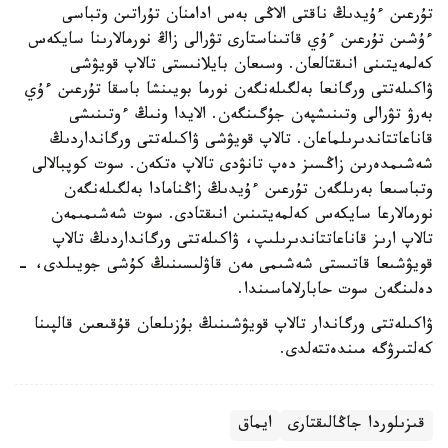
تۇرعىن ءۇيدىڭ ناقتى الاڭى بەس ادامنان تۇراتىن وتباسى
ءۇشىن تۇرعىن ءۇي قاتىناستارى تۋرالى زاڭ نورمالارىنا سايكەس
كەلمەيتىنى انىقتالعان. وسىعان بايلانىستى تالاپ قويۋشى
ۋاكىلەتتى ورگانعا بەلگىلەنگەن نورما بويىنشا باسقا تۇرعىن ءۇي
بەرۋ تۋرالى وتىنىشپەن جۇگىنگەن. الايدا ونىڭ ءوتىنىشى
قاناعاتتاندىرىلماعان. تالاپ قويۋشى ۋاكىلەتتى ورگانداردىڭ
شەشىمدەرىن زاڭسىز دەپ تانۋدى تالاپ ەتكەن. سوت كوپبالالى
وتباسىعا بەرىلگەن تۇرعىن ءۇيدىڭ زاڭنامادا بەلگىلەنگەن
نورمالارعا سايكەس كەلمەيتىنىن انىقتادى. سوت شەشىمىمەن
تالاپ ارىز قاناعاتتاندىرىلىپ، ۋاكىلەتتى ورگانداردىڭ تالاپ
قويۋشىعا قاتىستى شەشىمى مەن قاۋلىسىنىڭ كۇشى جويىلدى، -
دەلىنگەن سوت حابارلاماسىندا.
ۋاكىلەتتى ورگاندار تالاپ قويۋشىنىڭ بۇزىلعان قۇقىعىن قالپىنا
كەلتىرۋگە مىندەتتەلدى.
قىزىلوردا جاڭالىقتارى
ايماق