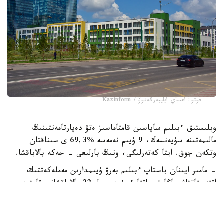
فوتو: اعىباي اياپبەرگەنوۆ / Kazinform
وبلىستىق ءبىلىم ساپاسىن قامتاماسىز ەتۋ دەپارتامەنتىنىڭ
مالىمەتىنە سۇيەنسەك، 9 ۇيىم نەمەسە %69,3 ى سىناقتان
وتكەن جوق. ايتا كەتەرلىگى، ونىڭ بارلىعى - جەكە بالاباقشا.
- مامىر ايىنان باستاپ ءبىلىم بەرۋ ۇيىمدارىن مەملەكەتتىك
اتتەستاتتاۋ جاڭا فورماتتا ءجۇردى. ول 22 بالاباقشانى قامتىدى.
13 ىنە انىقتالعان كەمشىلىكتەردى 3 اي ىشىندە زاڭناما تالاپتارىنا
سايكەستەندىرۋ مىندەتى جۇكتەلدى، - دەدى دەپارتامەنت
باسشىسى ءمادي بەكماعانبەتوۆ.