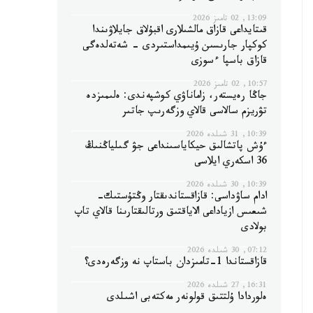
13:09, 02 تامىز 2026
قىتايداعى قازاق مالشىلارى اقبۇلاق جايلاۋىندا
كوكپار جارىسىن ۇيىمداستىردى - شەتەلدەگى
قازاق باسپا ءسوزى
10:57, 02 تامىز 2026
جاڭا رەيستەر، زاماناۋي كوشپەندى: ەلىمىزدە
تۋريزم سالاسى قالاي وزگەرىپ جاتىر
10:39, 31 شىلدە 2026
ءۇش پاتشالىق حيكاياسىنداعى جۋ گىلياڭنىڭ
36 اسكەري ايلاسى
10:39, 30 شىلدە 2026
ادام ساۋداسى: قازاقستاندىقتار وڭتۇستىك-
شىعىس ازياداعى الاياقتىق ورتالىقتارىنا قالاي تاپ
بولادى
07:12, 30 شىلدە 2026
قازاقستاندا 1-تامىزدان باستاپ نە وزگەرەدى؟
16:31, 27 شىلدە 2026
ەلوردادا ۇلتتىق قولونەر مەكتەبى اشىلدى