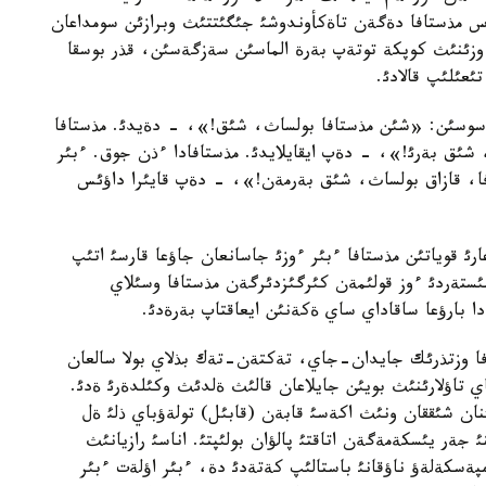
ةس مذستافا دةگةن تاةكأوندوشئ جئگئتتئث وبرازئن سومداعان
وزئنئث كوپكة توتةپ بةرة الماسئن سةزگةسئن، قذر بوسقا
ئعئلئپ قالادئ.
ئ سوسئن: «شئن مذستافا بولساث، شئق!»، - دةيدئ. مذستافا
ئق بةرئ!»، - دةپ ايقايلايدئ. مذستافادا ءذن جوق. ءبئر
ا، قازاق بولساث، شئق بةرمةن!»، - دةپ قايئرا داؤئس
 قوياتئن مذستافا ءبئر ءوزئ جاسانعان جاؤعا قارسئ اتئپ
ئستةردئ ءوز قولئمةن كئرگئزدئرگةن مذستافا وسئلاي
ا بارؤعا ساقاداي ساي ةكةنئن ايعاقتاپ بةرةدئ.
ذستافا وزتذرئك جايدان-جاي، تةكتةن-تةك بذلاي بولا سالعان
اي تاؤلارئنئث بويئن جايلاعان قالئث ةلدئث وكئلدةرئ ةدئ.
نان شئققان ونئث اكةسئ قابةن (قابئل) تولةؤباي ذلئ ةل
ةر يئسكةمةگةن اتاقتئ پالؤان بولئپتئ. اناسئ رازيانئث
مپةسكةلةؤ ناؤقانئ باستالئپ كةتةدئ دة، ءبئر اؤلةت ءبئر