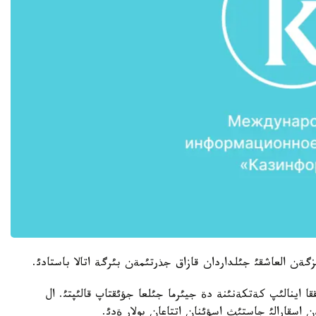
ةن العاشقئ جئلداردان قازاق جذرتئمةن بئرگة اتالا باستادئ.
لئققا اينالئپ كةتكةنئنة دة جيئرما جئلعا جؤئقتاپ قالئپتئ. ال
ن اسقارالئ جاستئث اسؤئنان اتتاعان بولار ةدئ.