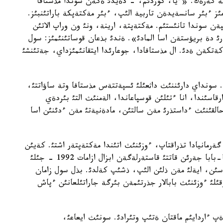
ة كةرةك. «ءيا، كوردئم، - دةيدئ ةكةن سوندا مذستافا
 ءبئر سانسةيدةن تاربية الئپ، ءبئر مةكتةپكة باراتئنبئز.
ةن سوندا تانئستئم. مةكتةپتة، ارينة، ونئ ون وراپ الاتئن
رئ دة بريؤستةن اسا المادئ». ةندئ بذعان قوساتئنئمئز: سول
ةتكةن ةدئ. ال مذستافادا، جوعارئدا ايتقانئمئزداي، جةتئنشئ
. سونداي دارئننئث داثعئلئ ئسپةتتةس مذستافا وتة ساؤاتتئ،
قاسئندا، انا ءتئلئن قوسپاعاندا، الةمنئث التئ بئردةي
لقئنئث ءداستذرئ مةن سالتئن، مادةنيةتئ مةن ءدئنئن اسا
ةرمانيادا تذراقتاپ، ءوزئنئث اتئندا مةكتةپتةر اشتئ. كةيئن
وسئ ءذردئستئ قاسيةتتئ قازاق جةرئنة دة اكةلدئ. اتا-بابا جةرئن قاتتئ قاستةرلةگةن ابزال ازامات 1992 - جئلئ
نةسئن، ايةلئ مةن ذلئن الئپ، ذشئپ كةلدئ. بذل سول زامان
قئلئ ءوزئنئث بابالار جذرتئمةن بئرگة جاراتئلعانئن ءپاش
پ ءاردايئم ماقتان ةتئپ وتئرادئ. سونئث ايعاعئ،