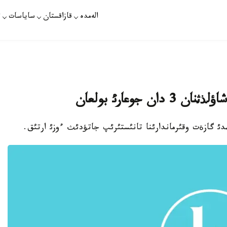
الەمدە
قازاقستان
ساياسات
ت
جوعارئ بولعان
دئ گازةت وقئرماندارئنا تانئستئرئپ جاتؤدئث ءوزئ ارتئق.