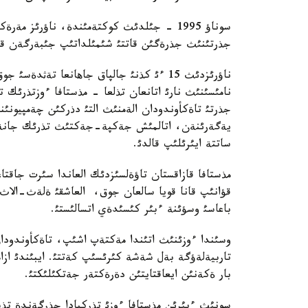
سوناؤ 1995 - جئلدئث كوكتةمئندة، ناؤرئز مة
جذرتئنئث جذرةگئن قاتتئ شئمئلداتئپ جئبةرگةن قايع
ناؤرئزدئث 15 ءئ كذنئ جالپاق جاهانعا تةثد
نامئسئنئث نارئ اتانعان تذلعا - مذستافا ءوزتذرئك
جذرتئ تاةكأوندودان الةمنئث التئ دذركئن چةمپيون
يةگةرئنةن، اتالمئش جةكپة-جةكتئث تذرئك جانة ق
ساتتة ايئرئلئپ قالدئ.
مذستافا قازاقستان تاؤةلسئزدئك العاندا سئرت جاقتا
قؤانئپ قانا قويا سالعان جوق، العاشقئ ةلةث-الاث 
باعاسئ وسؤئنة ءبئر كئسئدةي اتسالئستئ.
وسئندا ءوزئنئث اتئندا مةكتةپ اشئپ، تاةكأوندودان 
تاربيةلةؤگة بةل شةشة كئرئسئپ كةتتئ. ايبئندئ از
بار ةكةنئن ايعاقتايتئن دةرةكتةر جةتكئلئكتئ.
سونئث ءبئرئن مذستافا ءوزئ تذركيادا جذرگةندة تذ