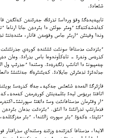
شئعادئ.
تايپةيدةگئ وقؤ ورداسئ تذرئك جةرئنةن كةلگةن قازا
كةلةشةكتةگئ ءومئر جولئن دا بئردةن جاثا ارناعا ء
وندا وقيتئن ءاربئر جاس وقؤمةن قاتار، مئندةتتئ ت
ءبئزدئث مذستافا سونئث ئشئندة كورةي جذرتئنئث 
كذرةس ونةرئ - تاةكأوندوعا باس بذرادئ. وعان دةن 
چةمپيونئ دا اتانئپ ذلگةرةدئ. وسئندا ءجذرئپ ول ال
جذلدئزئ تذعئرئن جايلادئ. كةيئنئرةك جةتئنشئ دانعا
قازئرگئ الةمدة شئعئس جةكپة-جةك كذرةسئ بويئنشا
اتاقتئ بريؤس ليدئ بئلمةيتئن كورةرمةن كةمدة-كةم. و
ءار وقئرمان مذستافانئث وسئ داثقتئ سپورتشئ-اكتةرمة
قذمارتئپ تذراتئنئ دا انئق. ءبئزدئث بذعان بئردةن ا
ءتئپتئ، ةكةؤئ ءبئر سپورت زالئندا، ءبئر مةزگئلدة،
الايدا، مذستافا كةزئندة وزئنة وسئنداي سذراقتار ق