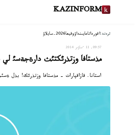
KAZINFORM
ترەند:
اقوردا
تاعايىنداۋ
وقيعا
2026-سايلاۋ
09:57, 11 ءساۋىر 2014
مذستافا وزتذرئكتئث دارةجةسئ لي شاؤلذثنان 3 دان 
استانا. قازاقپارات - مذستافا وزتذرئك! بذل ةسئم