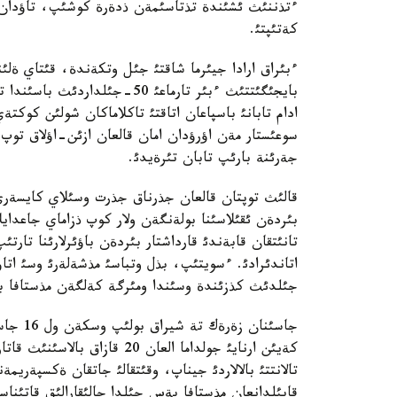
ءتذننئث ئشئندة تذتاسئمةن ذدةرة كوشئپ، تاؤدان 
كةتئپتئ.
ءبئراق ارادا جيئرما شاقتئ جئل وتكةندة، قئتاي ةلئ
بايجئگئتتئث ءبئر تارماعئ 50-ج
ادام تابانئ باسپاعان اتاقتئ تاكلاماكان شولئن كوك
سوعئستار مةن اؤرؤدان امان قالعان ازئن-اؤلاق توپ
جةرئنة بارئپ تابان تئرةيدئ.
قالئث توپتان قالعان جذرناق جذرت وسئلاي كايسةري 
بئردةن ئقئلاسئنا بولةنگةن ولار كوپ ذزاماي جاعدايل
تانئتقان قابةندئ قارداشتار بئردةن باؤئرلارئنا ت
جئلدئث كذزئندة وسئندا ومئرگة كةلگةن مذستافا بئ
جاسئنان
كةيئن ارنايئ جولداما العان 20
تالانتتئ بالالاردئ جيناپ، وقئتقالئ جاتقان ةكسپةريم
قابئلدانعان مذستافا بةس جئلدا حالئقارالئق قاتئناس