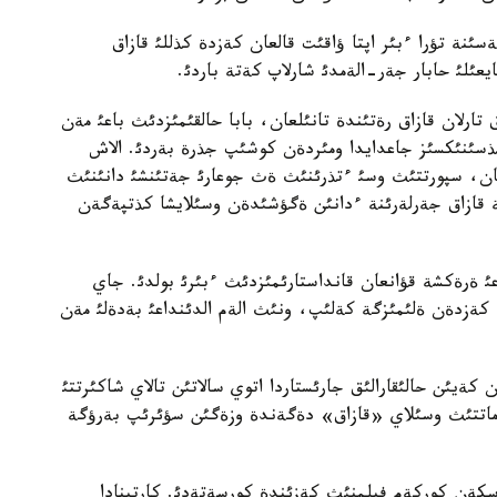
رةكةسئنة تؤرا ءبئر اپتا ؤاقئت قالعان كةزدة كذللئ قازاق
ئلئ حابار جةر-الةمدئ شارلاپ كةتة باردئ.
ةسئ جوق تارلان قازاق رةتئندة تانئلعان، بابا حالقئمئزدئث باعئ مةن
 تذسئنئكسئز جاعدايدا ومئردةن كوشئپ جذرة بةردئ. الاش
ئنان، سپورتتئث وسئ ءتذرئنئث ةث جوعارئ جةتئنشئ دانئنئث
ازاق جةرلةرئنة ءدانئن ةگؤشئدةن وسئلايشا كذتپةگةن
عئ ةرةكشة قؤانعان قانداستارئمئزدئث ءبئرئ بولدئ. جاي
كةزدةن ةلئمئزگة كةلئپ، ونئث الةم الدئنداعئ بةدةلئ مةن
كةيئن حالئقارالئق جارئستاردا اتوي سالاتئن تالاي شاكئرتتئ
اماتتئث وسئلاي «قازاق» دةگةندة وزةگئن سؤئرئپ بةرؤگة
سكةن كوركةم فيلمنئث كةزئندة كورسةتةدئ. كارتينادا