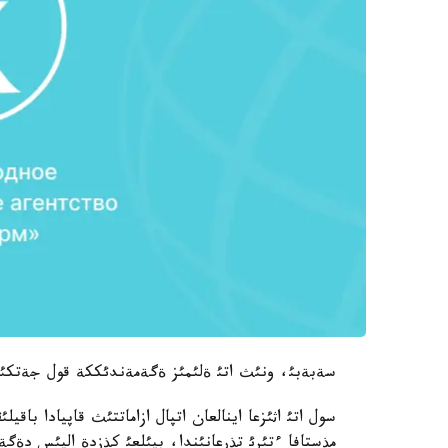
سةبةبئ، ونئث اتئ ةلئمئز ةگةمةندئككة قول جةتكئزگ
سول اتئ اثئزعا اينالعان اتپال ازاماتتئث قاپيادا باقي
مذستافا ءتئرئ تذرعانئندا، بيئلعئ كذزدة الپئس دةگة