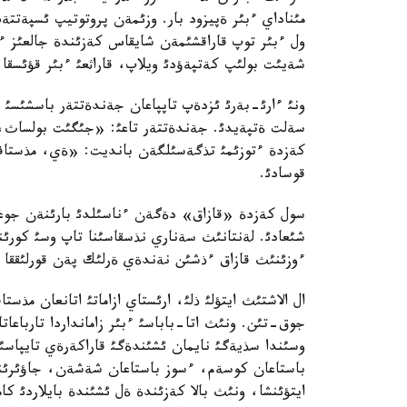
مئناداي ءبئر ةپيزود بار. وزئمةن پروتوتيپ ئسپةتت
ول ءبئر توپ قاراقشئمةن شايقاس كةزئندة جالعئز ء
شةيئت بولئپ كةتپةؤدئ ويلاپ، قاراثعئ ءبئر قؤئسقا ت
ونئ ءارئ-بةرئ ئزدةپ تاپپاعان جةندةتتةر باسشئس
سةلت ةتپةيدئ. جةندةتتةر تاعئ: «جئگئت بولساث، ش
كةزدة ءتوزئمئ تذگةسئلگةن بانديت: «ةي، مذستاف
قوسادئ.
سول كةزدة «قازاق» دةگةن ءناسئلدئ بارئنةن جوعارئ
شئعادئ. لةنتانئث سةناري نذسقاسئنا تاپ وسئ كورئن
ءوزئنئث قازاق ءذشئن نةندةي ةرلئك پةن قورلئققا د
ال الاشتئث ايتؤلئ ذلئ، ارئستاي ازاماتئ اتانعان م
جوق-تئن. ونئث اتا-باباسئ ءبئر زامانداردا تارباعات
وسئندا سذيةگئ نايمان ئشئندةگئ قاراكةرةي تايپاسئ
باستاعان كوسةم، ءسوز باستاعان شةشةن، جاؤئرئنئ ج
ايتؤئنشا، ونئث بالا كةزئندة ةل ئشئندة بايلاردئ كا