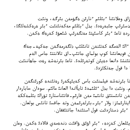
ق وعلانئنا ءبئلئم ءنارئن ةگؤمةن بئرگة، ونئث
تذسئرئپ جئبةرةدئ. بذل ءبئلئم مةكةنئنئث ءبئر ةرةكشةلئگئ،
ذردة تاعئ ءبئر كاسئپتئ مةثگةرئپ شئعؤئ كةرةك ةكةن.
ءالئ الةمگة كةثئنةن تانئلئپ ذلگةرمةگةن جةكپة-جةك
قويعانئنا كوپ بولماي جاتئپ-اق تالانتتئ جاس الةم
تئنشئ دانعا دةيئن كوتةرئلدئ. تاعئ بئرنةشة رةت جاهاننئث
 دا قول جةتكئزدئ.
 بئرنةشة فيلمنئث باس كةيئپكةرئ رةتئندة كورئنگةن
نئث دا بذل ءئلئمدئ تايأاندا العانئ مالئم. سودان حاباردار
ن تانئستئق تانئمئ مةن قارئم-قاتئناستارئ تؤرالئ بئلمةككة
يتارئمئز: ولار ءبئر-بئرلةرئمةن وتة جاقسئ تانئس بولعان.
 ءبئر ذستازدئث قول استئندا جاتتئققان.
ويئلعان كةزدة، ءبئر اؤئق ؤاقئت ذندةمةي قالادئ ةكةن. وعان