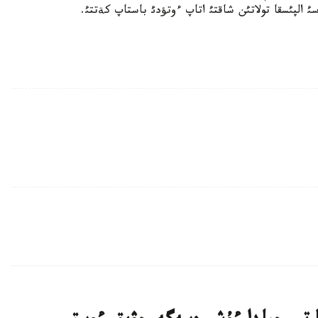
الپئسقا تولاتئن شاقتئ اتاپ ءوتؤدئ باستاپ كةتتئ.