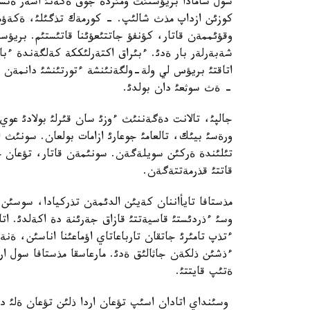
سول شامادا بريؤستئث ومئردة جوق ةكةنئ اسةر ةتس
كوزئن ازداپ مذث شالئپ. - كورمةك تذگئلئ، ةكةؤمئز
وقؤئممةن قاتار، كؤنفؤ جاتتئعؤئنا قاتئستئم. بريؤسپ
شةبةرلةر بار ةدئ. ءبئراق اكتةرلئككة كةلگةندة ءبا
اتاقتئ بريؤس لي ولة-ولگةنئنشة ءتورتئنشئ دانمةن ك
- ةث سوثعئ دان بولدئ.
جالپئ، تالانت دةگةننئث ءوزئ سان قئرلئ بولادئ عوي
ورةسئ بيئك، تالعامئ جوعارئ ازامات بولعان. سونئث ار
تئلئندة ةركئن سويلةگةن. سونئمةن قاتار، تؤعان حا
قاتتئ قذرمةتتةگةن.
مذستافا تايأاننان كةيئن الدئمةن تذركيادا، سوسئن گ
ءتذپ تامئرئ جاتقان تارباعاتاي اؤماعئنا اناسئن، ة
ءذشئن ذلكةن جاثالئق ةدئ. مارعاسقا مذستافا سول ار
ةتئپ قايتتئ.
وسئنداي اتادان اسئپ تؤعان اردا ذلئن تؤعان ةلئ دة