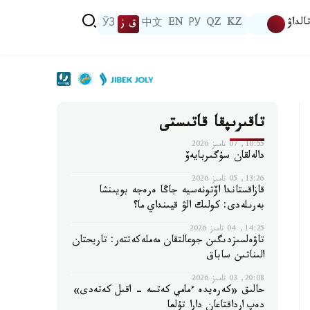
الداۋ
KZ
QZ
РУ
EN
中文
ق ز
ЎЗ
تاقىرىپقا قاتىستى
10:55, 07 تامىز 2026
دالەلقان سۇگىربايەۆ
13:26, 05 تامىز 2026
قازاقستاندا اۆتونەسيە جاڭا ەرەجە بويىنشا
بەرىلەدى: كولىك الۋ قيىنداي ما؟
14:25, 04 تامىز 2026
تاۋەلسىزدىگىن جوعالتقان مەملەكەتتەر: تاريحتان
الىناتىن ساباق
20:08, 03 تامىز 2026
حالىق «كەرەيدە ءمامي كەتسە - اقىل كەتەدى»
دەپ ارداقتاعان دارا تۇلعا