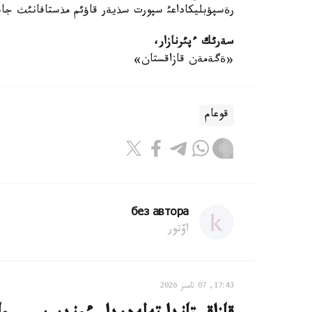
رةسپؤبليكاداعئ سپورت سذيةر قاؤئم مذستافانئث جاسئ 
سةرئك ءپئرنازار،
«ةگةمةن قازاقستان»
قوعام
без автора
اۆتور
17:43, 07 تامىز 2026