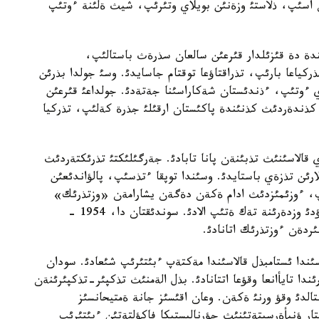
اسئپ، ذلاستئ وزةنئن بويلاي وتئرئپ، شيث ةلئنة ءوتئپ
ندة دة قئزئلدار قئرعئن سالعان سذرةث باستالئپ،
ئلداردئث باسئندا تذركياعا بارئپ، تذراقتاؤعا توقتام جاسايدئ. وسئ جولدا بذرئن
تةي ءوتئپ، ءذندئستان شةكاراسئنا جةتةدئ. جولداعئ قئرعئن
 كذندةردئث كذنئندة پاكئستان ارقئلئ جذرة كةلئپ، تذركيا
قالاسئنئث تذبئنةن پانا تابادئ. جةرگئلئكتئ تذرئكتةردئث
ارئن تذزةي باستايدئ. وسئندا توپقا ءتذسئپ، پالؤاندئعئن
ارتئپ، ءوزئمئزدئث ادام ةكةن دةگةن يشارامةن «وزتذرئك»
اتاندئرادئ. ءسويتئپ، بذل وتباسئ مذشةلةرئ وسئ اتاؤدئ وزدةرئنة تةك ةتئپ الادئ. سوندئقتان دا، 1954 -
ردةن ءوزتذرئك اتانادئ.
 زةرةك تة شيراق بولئپ وسكةن ول 16 جاسئندا ئستامبذل قالاسئندا مةكتةپ ءبئتئرئپ شئعادئ. سودان
 قازاق بالاسئنئث قاتارئندا تايأانعا وقؤعا اتتانادئ. بذل الةمنئث تذكپئر-تذكپئرئنةن
ةنتالدئ وقؤ ورنئ ةكةن. وعان اقئسئز جانة ةمتيحانسئز
تار ؤنيأةرسيتةتئنئث جؤرناليستيكا فاكؤلتةتئن ءبئتئرئپ