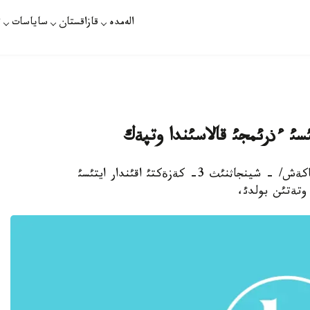
الەمدە
قازاقستان
ساياسات
ت
استانا. مامئردئث 13-ئ. قازاقپارات / باقئتجول كاكةش/ - شينجاثنئث 3- كةزةكتئ اقئندار ايتئسئ