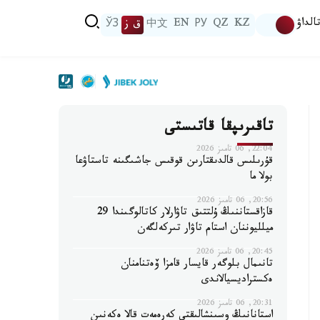
الداۋ
KZ
QZ
РУ
EN
中文
ق ز
ЎЗ
تاقىرىپقا قاتىستى
22:04, 06 تامىز 2026
قۇرىلىس قالدىقتارىن قوقىس جاشىگىنە تاستاۋعا
بولا ما
20:56, 06 تامىز 2026
قازاقستاننىڭ ۇلتتىق تاۋارلار كاتالوگىندا 29
ميلليوننان استام تاۋار تىركەلگەن
20:45, 06 تامىز 2026
تانىمال بلوگەر قايسار قامزا ۆەتنامنان
ەكستراديسيالاندى
20:31, 06 تامىز 2026
استانانىڭ وسىنشالىقتى كەرەمەت قالا ەكەنىن