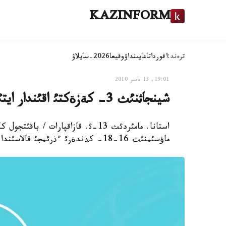
KAZINFORM
ترەند:
اقوردا
تاعايىنداۋ
وقيعا
2026-سايلاۋ
19:01, 13 مامىر 2010
شينجاثنئث 3- كةزةكتئ اقئندار ايتئسئ ءذرئمجئ قالاسئندا وتپةك
ماؤسئمنئث 16-18- كذندةرئ ءذرئمجئ قالاسئندا وتةتئن بولدئ،