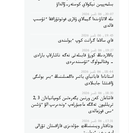
بىلمەپپىن نيكولاي كوستەر-ۆالداۋ
20:07, 06 تامىز 2026
ىلە الاتاۋىندا گيمالاي ۇلارى فوتوتۇزاققا ءتۇسىپ
قالدى
19:45, 06 تامىز 2026
قاي سالاعا گرانت كوپ ءبولىندى
19:27, 06 تامىز 2026
بالالاردىڭ كورۋ قابىلەتى نەگە ناشارلاپ بارادى
- وفتالمولوگ ءتۇسىندىردى
18:44, 06 تامىز 2026
استانادا قابانباي باتىر داڭعىلىنىڭ ءبىر بولىگى
ۋاقىتشا جابىلادى
18:30, 06 تامىز 2026
قاشاعان كەن ورنىن يگەرەتىن كومپانيادان 2,3
تريلليون تەڭگە ماجبۇرلەپ ءوندىرىپ الۋ ءۇشىن
ءىس قوزعالدى
17:31, 06 تامىز 2026
«تاقتار ويىنىنىڭ» جۇلدىزى قازاقستان تۋرالى