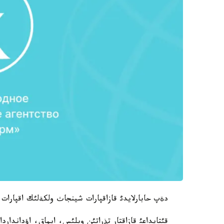
دةپ حابارلايدئ قازاقپارات شينجاث ولكةلئك اقپارا
قئتايداعئ قازاقتار تذراتئن وبلئس، ايماق، اؤداندارد