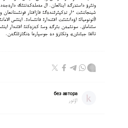
شينجاثنئث ءار تذكپئرئندةگئ قازاقتار قونئستانعان 
سئناماق. سونئمةن بئرگة وسئ كةزةكتئ اقئندار ايتئ
تالقئ جيئنئن» وتكئزؤ دة جوسپارعا ةنگئزئلگةن.
без автора
اۆتور