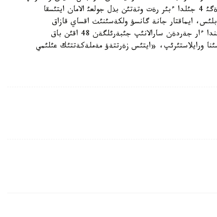
وتئرؤ داستذرگة اينالعان. ال مةملةكةتتئك دارةجةدةگئ 4 جئلدا ءبئر رةت وتةتئن بذل جولعئ الامان ايتئسقا
وبلئس، ايماقتار جانة گانسؤ ولكةسئنئث اقساي قازاق
اأتونوميالئ اؤدانئنئث اقئندارئ قاتئسادئ. ايتئس الامانئندا ءار جةردةن سارالانئپ جئبةرئلگةن 48 اقئن باق
سئنا ورايلاستئرئپ، «ايتئس زةرتتةؤ مةملةكةتتئك عئلئمي