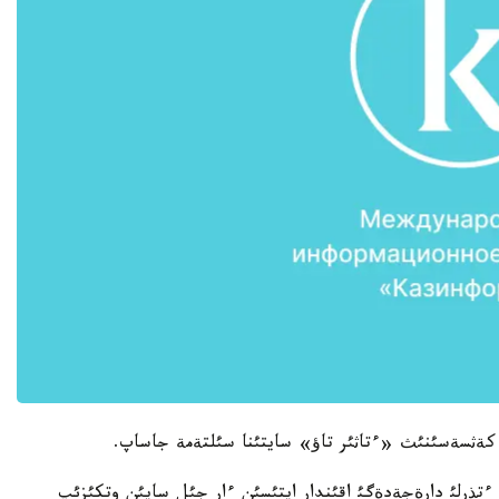
ت كةثسةسئنئث «ءتاثئر تاؤ» سايتئنا سئلتةمة جاساپ.
ا ءتذرلئ دارةجةدةگئ اقئندار ايتئسئن ءار جئل سايئن وتكئزئپ