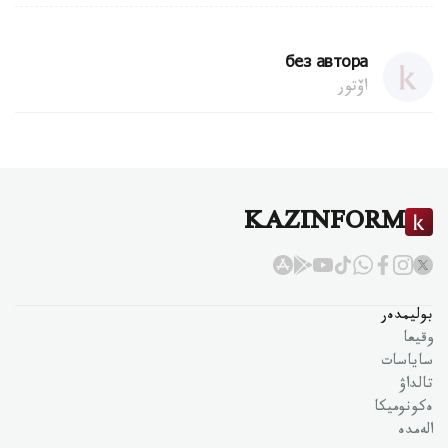
без автора
اۆتور
KAZINFORM
بوليمدەر
وقيعا
ساياسات
تالداۋ
ەكونوميكا
الەمدە