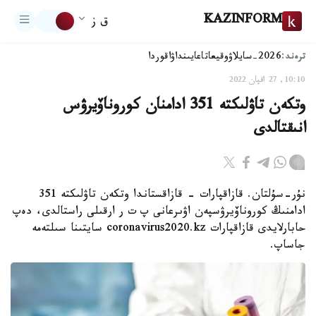
KAZINFORM
ق ز
ترەند:
2026-سايلاۋ
وقيعا
تاعايىنداۋ
اقوردا
10:10, 27 اقپان 2022
وتكەن تاۋلىكتە 351 ادامنان كوروناۆيرۋس
انىقتالدى
نۇر-سۇلتان. قازاقپارات - قازاقستاندا وتكەن تاۋلىكتە 351
ادامنىڭ كوروناۆيرۋسپەن اۋىرعانى پ ت ر ارقىلى راستالدى، دەپ
حابارلايدى قازاقپارات coronavirus2020.kz سايتىنا سىلتەمە
جاساپ.