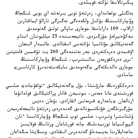
پىكىرتالاسقا نۇكتە قويىلدى.
بەلگىلى بولعانداي، زەرتتەۋ توبى بىرنەشە اي بويى شىڭجاڭ
وۆچاركاسىنىڭ بۇكىل ولكەدەگى نەگىزگى تارالۋ ايماقتارىن
ارالاپ، 109 داراباسقا جوعارى ساپالى تولىق گەنومدىق
سەكۆەنيرلەۋ جۇرگىزدى. ناتيجەسىندە 25 ميلليوننان استام
گەنەتيكالىق مۋتاتسيا نۇكتەسى انىقتالدى. عالىمدار الىنعان
اۋقىمدى دەرەكتەردى جەر بەتىندەگى 260 يت تۇقىمىن قامتيتىن
ءىرى دەرەكقورمەن سالىستىرىپ، شىڭجاڭ وۆچاركاسىنىڭ
جوعارى دالدىكتەگى «گەنومدىق سايكەستەندىرۋ كارتاسىن»
جاسادى.
دەرەككوزدىڭ جازۋىنشا، بۇل «گەنەتيكالىق ءتولقۇجات» عىلىمي
قورىتىندى عانا ەمەس، سونىمەن قاتار پراكتيكالىق قولدانۋعا
ارنالعان «باعدار» قىزمەتىن اتقارادى. بۇعان دەيىن
جۇرگىزىلگەن فۋنكتسيونالدىق گەندەردى زەرتتەۋ ناتيجەلەرىمەن
ۇشتاستىرا وتىرىپ، عىلىمي توپ شىڭجاڭ وۆچاركاسىنا ءتان
گيپوكسياعا توزىمدىلىك جانە قورشاعان ورتانىڭ قولايسىز
جاعدايلارىنا بەيىمدەلۋ گەندەرىن انىقتادى. وسىلايشا مىڭداعان