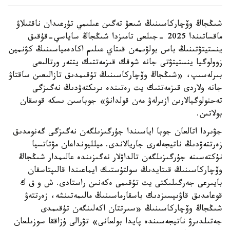
شىڭجاڭ وۆچاركاسىنىڭ شىعۋ تەگىن عىلىمي تۇرعىدان ناقتىلاۋ
ماقساتىندا 2025 -جىلعى تامىزدا شىڭجاڭ ساياسي-قۇقىق
ينستيتۋتىنىڭ باس بولۋىمەن قىتاي عىلىم اكادەمياسىنىڭ كۋنمين
زوولوگيا ينستيتۋتى جانە شوقك قىزمەتتىك يتتەر ورتالىعى
بىرلەسىپ، «شىڭجاڭ وۆچاركاسىنىڭ تۇقىمدىق تازالىعىن ساقتاۋ
جانە ولاردى قىزمەتتىك يت رەتىندە ىرىكتەۋدىڭ نەگىزگى
تەحنولوگيالارىن ازىرلەۋ مەن قولدانۋ» جوباسىن ىسكە قوسقان
بولاتىن.
جۋىردا اتالعان جوبا اياسىندا جۇرگىزىلگەن نەگىزگى گەنومدىق
زەرتتەۋدىڭ ناتيجەلەرى جاريالاندى. ميلليونداعان مۋتاتسيا
نۇكتەسىنە جۇرگىزىلگەن تالداۋلار نەگىزىندە عالىمدار شىڭجاڭ
وۆچاركاسىنىڭ قىتايدىڭ سولتۇستىك ايماعىندا قالىپتاسقان
بايىرعى جەرگىلىكتى يت تۇقىمى ەكەنىن راستادى. ش و ق ك
قوعامدىق قاۋىپسىزدىك باسقارماسىنىڭ مالىمەتىنشە، زەرتتەۋ
شىڭجاڭ وۆچاركاسىنىڭ «سىرتتان اكەلىنگەن تۇقىمدى
جەتىلدىرۋ ناتيجەسىندە پايدا بولعانى» تۋرالى ۇزاققا سوزىلعان