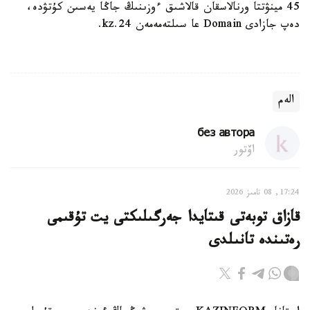
45 مينۋتتا ورنالاسقان قالاشىق ءوزىنىڭ جاڭا يەسىن كۇتۋدە،
دەپ جازادى Domain عا سىلتەمەمەن 24.kz.
الەم
без автора
اۆتور
17:24, 08 تامىز 2026
قازاق توبەتى قىتايدا جەرگىلىكتى يت تۇقىمى
رەتىندە تانىلدى