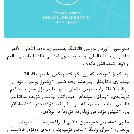
دجونسون ءوزىن «وسى قالانىڭ يەسىمىن» دەپ اتاعان. ەگەر
شاھاردى ساتا قالعان جاعدايدا، ول اقشانى قالتاعا باسىپ، الەم
ارالاۋعا شىقپاقشى ەكەن.
ايتا كەتۋ كەرەك، كەبين-كريكتە وتكەن عاسىردىڭ 70-
جىلدارى قاتارىنان بىرنەشە رەت كىسى ءولتىرۋ بولىپ، بۇدان
سوڭ قالا قاڭىراپ، بوس قالعان ەدى. قازىر بۇل جەردە ەشكىم
تۇرمايدى. ءبىراق، مۇنداعى عيماراتتار جاقسى كۇيدە ساقتالىپ
قالىپتى. اتاپ ايتساق، كەبين- كريكتە دۇكەندەر، ءدامحانالار
بار. ءتىپتى مۇنداعى ۇيلەردە تۇرۋعا دا بولادى.
جالپى دجەيمس دجونسون قالانى اتتراكسيونعا اينالدىرماق
بولعان، ءبىراق ونىڭ ءساتى تۇسپەپتى. ەندى دەنۆەر قالاسىنان