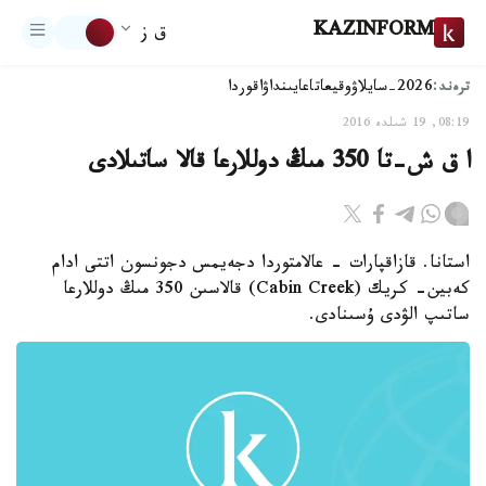
KAZINFORM
ق ز
ترەند:
2026-سايلاۋ
وقيعا
تاعايىنداۋ
اقوردا
08:19, 19 شىلدە 2016
ا ق ش-تا 350 مىڭ دوللارعا قالا ساتىلادى
استانا. قازاقپارات - عالامتوردا دجەيمس دجونسون اتتى ادام
كەبين- كريك (Cabin Creek) قالاسىن 350 مىڭ دوللارعا
ساتىپ الۋدى ۇسىنادى.