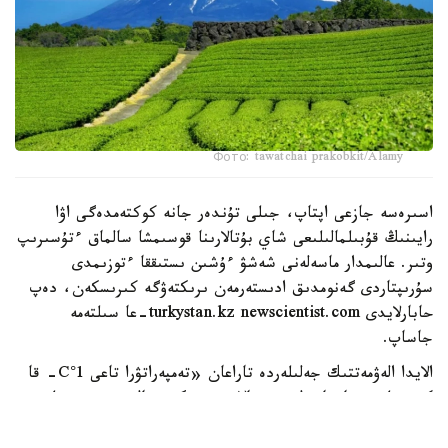
Фото: tawatchai prakobkit/Alamy
اسىرەسە جازعى اپتاپ، جىلى تۇندەر جانە كوكتەمدەگى اۋا
رايىنىڭ قۇبىلمالىلىعى شاي بۇتالارىنا قوسىمشا سالماق ءتۇسىرىپ
وتىر. عالىمدار ماسەلەنى شەشۋ ءۇشىن ىستىققا ءتوزىمدى
سۇرىپتاردى گەنومدىق ادىستەرمەن ىرىكتەۋگە كىرىسكەن، دەپ
حابارلايدى turkystan.kz newscientist.com-عا سىلتەمە
جاساپ.
الايدا الەۋمەتتىك جەلىلەردە تاراعان «تەمپەراتۋرا تاعى 1°C- قا
كوتەرىلسە، ماتچا مۇلدە جوعالادى» دەگەن مالىمدەمەنى عىلىمي
تۇرعىدان دالەلدەنگەن بولجام دەۋگە بولمايدى. قازىرگى