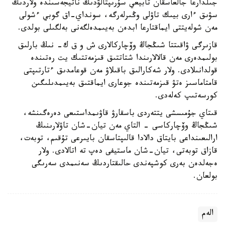
جىلدارعا جالعاسقان تابيعي سۇرىپتالۋدىڭ ناتيجەسىندە ولاردىڭ
سۋىق ءارى بيىك تاۋلى وڭىرلەرگە، سونداي-اق گوبي ءشولى
مەن شولەيتتى ايماقتارعا ابدەن بەيىمدەلگەنى بەلگىلى بولدى.
قازىرگى ۋاقىتتا شىڭجاڭ وۆچاركالارى ش و ق ك- نىڭ بارلىق
بولىمدەرى مەن قالالارىندا شتاتتىق قىزمەتتىك يت رەتىندە
قولدانىلادى. ولار شەكارالىق باقىلاۋ مەن قوعامدىق ءتارتىپتى
قامتاماسىز ەتۋ قىزمەتىندە جوعارى ايماقتىق بەيىمدىلىگىن
كورسەتىپ كەلەدى.
قىتاي جۇمىسشى يتتەردى باسقارۋ قاۋىمداستىعى دەرەگىنشە،
شىڭجاڭ وۆچاركاسى - التاي مەن تيان-شان تاۋلارىنىڭ
ارالىعىنداعى بايتاق دالادا قالىپتاسقان بايىرعى تۇقىم، توبەت،
قازاق توبەتى، تيان-شان ماستيفى دەپ تە اتالادى. ولار
ەجەلدەن بەرى كوشپەندى حالىقتاردىڭ سەنىمدى سەرىگى
بولعان.
الەم