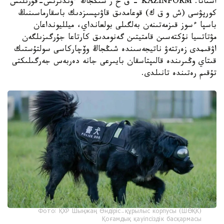
استانا. KAZINFORM – ق ح ر شىڭجاڭ ءوندىرىس-قۇرىلىس
كورپۋسى (ش و ق ك) قوعامدىق قاۋىپسىزدىك باسقارماسىنىڭ
باسپا ءسوز قىزمەتىنەن بەلگىلى بولعانداي، ميلليونداعان
مۋتاتسيا نۇكتەسىن قامتيتىن گەنومدىق كارتاعا جۇرگىزىلگەن
اۋقىمدى زەرتتەۋ ناتيجەسىندە شىڭجاڭ وۆچاركاسى سولتۇستىك
قىتاي وڭىرىندە قالىپتاسقان بايىرعى جانە دەربەس جەرگىلىكتى
تۇقىم رەتىندە تانىلدى.
Фото: ҚХР Шыңжаң Өндіріс-құрылыс корпусы (ШӨҚК)
Қоғамдық қауіпсіздік басқармасы