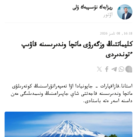
ريزابەك نۇسىپبەك ۇلى
اۆتور
16:18, 08 تامىز 2026
كليماتتىڭ وزگەرۋى ماتچا وندىرىسىنە قاۋىپ
ءتوندىردى
استانا.قازاقپارات - جاپونيادا اۋا تەمپەراتۋراسىنىڭ كوتەرىلۋى
ماتچا وندىرىسىنە قاجەتتى شاي جاپىراعىنىڭ ونىمدىلىگى مەن
دامىنە اسەر ەتە باستادى.