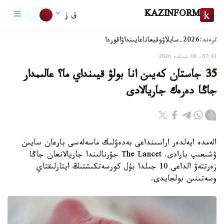
KAZINFORM
ق ز
ترەند:
2026-سايلاۋ
وقيعا
تاعايىنداۋ
اقوردا
07:43, 08 شىلدە 2026
35 جاستان كەيىن انا بولۋ قيىنداي ما؟ عالىمدار
جاڭا دەرەك جاريالادى
الەمدە ايەلدەر اراسىنداعى بەدەۋلىك ماسەلەسى بارعان سايىن
ۋشىعىپ بارادى. The Lancet جۋرنالىندا جاريالانعان جاڭا
زەرتتەۋ الداعى 10 جىلدا بۇل كورسەتكىشتىڭ ايتارلىقتاي
وسەتىنىن بولجايدى.