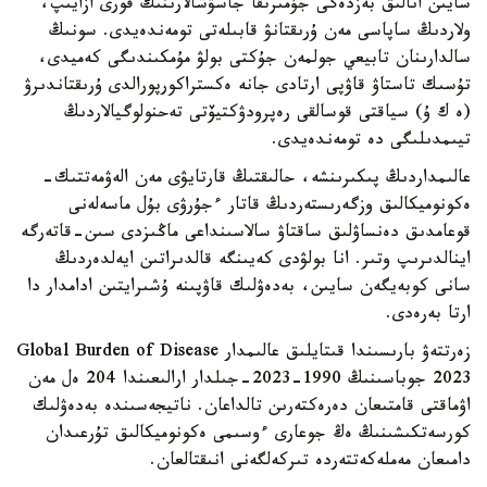
سايىن انالىق بەزدەگى جۇمىرتقا جاسۋشالارىنىڭ قورى ازايىپ،
ولاردىڭ ساپاسى مەن ۇرىقتانۋ قابىلەتى تومەندەيدى. سونىڭ
سالدارىنان تابيعي جولمەن جۇكتى بولۋ مۇمكىندىگى كەميدى،
تۇسىك تاستاۋ قاۋپى ارتادى جانە ەكستراكورپورالدى ۇرىقتاندىرۋ
(ە ك ۇ) سياقتى قوسالقى رەپرودۋكتيۆتى تەحنولوگيالاردىڭ
تيىمدىلىگى دە تومەندەيدى.
عالىمداردىڭ پىكىرىنشە، حالىقتىڭ قارتايۋى مەن الەۋمەتتىك-
ەكونوميكالىق وزگەرىستەردىڭ قاتار ءجۇرۋى بۇل ماسەلەنى
قوعامدىق دەنساۋلىق ساقتاۋ سالاسىنداعى ماڭىزدى سىن-قاتەرگە
اينالدىرىپ وتىر. انا بولۋدى كەيىنگە قالدىراتىن ايەلدەردىڭ
سانى كوبەيگەن سايىن، بەدەۋلىك قاۋپىنە ۇشىرايتىن ادامدار دا
ارتا بەرەدى.
زەرتتەۋ بارىسىندا قىتايلىق عالىمدار Global Burden of Disease
2023 جوباسىنىڭ 1990-2023-جىلدار ارالىعىندا 204 ەل مەن
اۋماقتى قامتىعان دەرەكتەرىن تالداعان. ناتيجەسىندە بەدەۋلىك
كورسەتكىشىنىڭ ەڭ جوعارى ءوسىمى ەكونوميكالىق تۇرعىدان
دامىعان مەملەكەتتەردە تىركەلگەنى انىقتالعان.