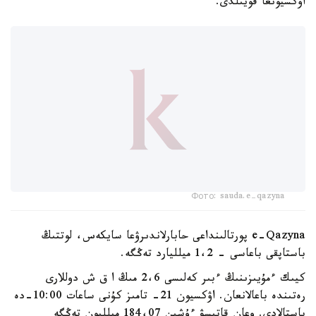
اۋكسيونعا قويىلدى.
Фото: sauda.e-qazyna
e-Qazyna پورتالىنداعى حابارلاندىرۋعا سايكەس، لوتتىڭ
باستاپقى باعاسى - 1،2 ميلليارد تەڭگە.
كيىك ءمۇيىزىنىڭ ءبىر كەلىسى 2،6 مىڭ ا ق ش دوللارى