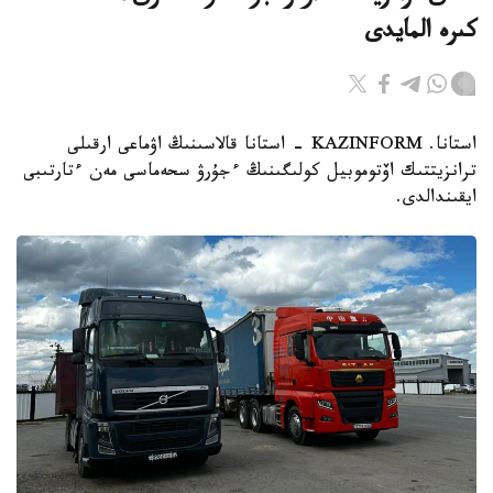
كىرە المايدى
استانا. KAZINFORM - استانا قالاسىنىڭ اۋماعى ارقىلى
ترانزيتتىك اۆتوموبيل كولىگىنىڭ ءجۇرۋ سحەماسى مەن ءتارتىبى
ايقىندالدى.