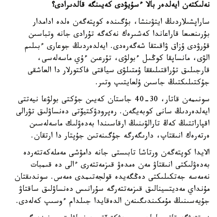
نەلىكتەن ايەلدەر بالا ءسۇيۋدى كەيىنگە قالدىرادى؟
ساراپشىلاردىڭ ايتۋىنشا، بۇگىندە كوپتەگەن ەلدە ادامدار
بۇرىنعىعا قاراعاندا كەشىرەك نەكەگە تۇرادى جانە وتباسىن
قۇرۋدى ۇزاق ۋاقىتقا شەگەرەدى. ايەلدەردىڭ جوعارى ءبىلىم
الۋى، مانساپقا كوڭىل ءبولۋى، تۇرعىن ءۇي ماسەلەسى،
قارجىلىق تۇراقتىلىققا ۇمتىلۋى سياقتى فاكتورلار دا العاشقى
جۇكتىلىكتىڭ جاسىن ۇلعايتىپ وتىر.
سونىمەن قاتار، 30-40 جاستان كەيىن جۇكتى بولۋعا نيەتتى
ايەلدەردىڭ سانى كوبەيگەن. رەپرودۋكتيۆتى دەنساۋلىق تۋرالى
اقپاراتتىڭ كەڭ تارالۋىنىڭ ارقاسىندا بەدەۋلىك ماسەلەسىن
ەرتەرەك انىقتاپ، دارىگەرگە جۇگىنەتىن جۇپتار دا ارتقان.
الايدا كوپتەگەن ورتاشا تابىستى جانە دامۋشى مەملەكەتتەردە
بەدەۋلىكتى انىقتاۋ مەن ەمدەۋ قىزمەتتەرى ءالى دە قىمبات
نەمەسە جەتكىلىكتى دەڭگەيدە قولجەتىمدى ەمەس. سوندىقتان
مۇنداي مەديتسينالىق قىزمەتتەرگە سۇرانىس دەنساۋلىق ساقتاۋ
جۇيەسىنىڭ مۇمكىندىگىنەن الدەقايدا جىلدام ءوسىپ كەلەدى.