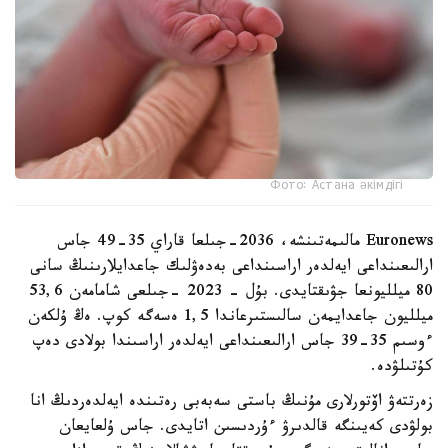
Фото: Астана әкімдігі
Euronews مالىمەتىنشە، 2036-جىلعا قاراي 35-49 جاس
ارالىعىنداعى ايەلدەر اراسىنداعى بەدەۋلىك جاعدايلارىنىڭ سانى
80 ميلليونعا جۋىقتايدى. بۇل - 2023 -جىلعى شامامەن 53,6
ميلليون جاعدايمەن سالىستىرعاندا 1,5 ەسەگە كوپ. ەڭ ۇلكەن
ءوسىم 35-39 جاس ارالىعىنداعى ايەلدەر اراسىندا بولادى دەپ
كۇتىلۋدە.
زەرتتەۋ اۆتورلارى مۇنىڭ باستى سەبەبى رەتىندە ايەلدەردىڭ انا
بولۋدى كەيىنگە قالدىرۋ ءۇردىسىن اتايدى. جاس ۇلعايعان