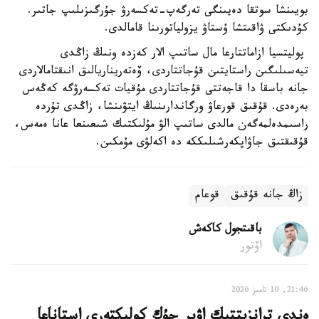
بويىنشا سوتقا دەيىنگى تەرگەپ-تەكسەرۋ جۇرگىزىلىپ جاتىر.
كۇدىكتى ۋاقىتشا ۇستاۋ يزولياتورىنا قامالدى.
پوليتسيا ازاماتتارعا مال ساتىپ الار كەزدە ونىڭ زاڭدى
تيەسىلىگىن راستايتىن قۇجاتتاردى، ۆەتەريناريالىق انىقتامالاردى
جانە باسقا دا قاجەتتى قۇجاتتاردى مۇقيات تەكسەرۋگە كەڭەس
بەرەدى. قۇقىق قورعاۋ ورگاندارىنىڭ ايتۋىنشا، زاڭدى تۇردە
راسىمدەلمەگەن مالدى ساتىپ الۋ مۇلىكتىك شىعىنعا عانا ەمەس،
قۇقىقتىق جاۋاپكەرشىلىككە دە اكەلۋى مۇمكىن.
زاڭ جانە قۇقىق
قوعام
باقىتجول كاكەش
اۆتور
21:46, 10 تامىز 2026
ەندى ترانزيتتىك اۋىر جۇك كولىكتەرى استاناعا