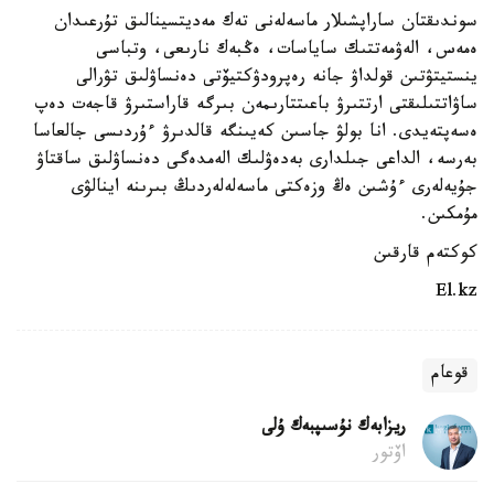
سوندىقتان ساراپشىلار ماسەلەنى تەك مەديتسينالىق تۇرعىدان
ەمەس، الەۋمەتتىك ساياسات، ەڭبەك نارىعى، وتباسى
ينستيتۋتىن قولداۋ جانە رەپرودۋكتيۆتى دەنساۋلىق تۋرالى
ساۋاتتىلىقتى ارتتىرۋ باعىتتارىمەن بىرگە قاراستىرۋ قاجەت دەپ
ەسەپتەيدى. انا بولۋ جاسىن كەيىنگە قالدىرۋ ءۇردىسى جالعاسا
بەرسە، الداعى جىلدارى بەدەۋلىك الەمدەگى دەنساۋلىق ساقتاۋ
جۇيەلەرى ءۇشىن ەڭ وزەكتى ماسەلەلەردىڭ بىرىنە اينالۋى
مۇمكىن.
كوكتەم قارقىن
El.kz
قوعام
ريزابەك نۇسىپبەك ۇلى
اۆتور