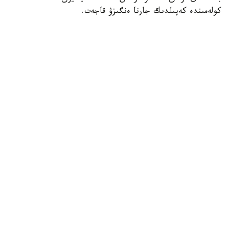
رەتىندە باعالانعان. اۋكسيون 21- تامىز كۇنى ساعات 10:00–دە
باستالادى. وعان قاتىسۋ ءۇشىن 184،07 ميلليون تەڭگە
كولەمىندە كەپىلدىك جارنا ەنگىزۋ قاجەت.
Фото: sauda.e-qazyna
پورتالداعى اقپاراتقا سايكەس، مۇيىزدەردىڭ ورتاشا ۇزىندىعى -
25 س م. قازىر ولار الماتى قالاسى ەرەۆان كوشەسى، в2