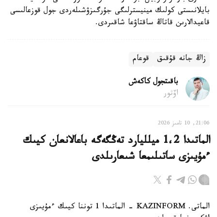
بايلانىستى كولىك مينيسترلىگى جۇرگىزۋشىلەردى جول قوزعالىسى
قاعيدالارىن قاتاڭ ساقتاۋعا شاقىردى.
زاڭ جانە قۇقىق
قوعام
باقىتجول كاكەش
اۆتور
21:06, 10 تامىز 2026
الماتىدا 1،2 ميلليارد تەڭگەگە باعالانعان كيىك
ءمۇيىزى ساتىلىمعا شىعارىلدى
الماتى. KAZINFORM - الماتىدا 1 توننا كيىك ءمۇيىزى