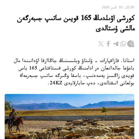
22:05, 10 تامىز 2026
كورشى اۋىلدىڭ 165 قويىن ساتىپ جىبەرگەن
مالشى ۇستالدى
استانا. قازاقپارات - ۇلىتاۋ وبلىسىنىڭ جاڭاارقا اۋدانىندا مال
باعۋعا جالدانعان ەر ادامنىڭ كورشى قىستاقتاعى 165 باس
قويدى زاڭسىز يەمدەنىپ، باسقا وڭىرگە ساتىپ جىبەرمەك
بولعانى انىقتالدى، دەپ حابارلايدى 24KZ.