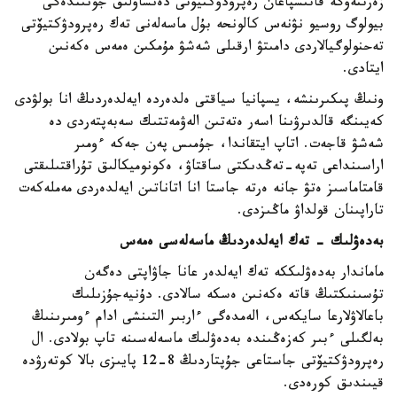
زەرتتەۋگە قاتىسپاعان رەپرودۋكتيۆتى دەنساۋلىق جونىندەگى
بيولوگ روسيو نۋنەس كالونحە بۇل ماسەلەنى تەك رەپرودۋكتيۆتى
تەحنولوگيالاردى دامىتۋ ارقىلى شەشۋ مۇمكىن ەمەس ەكەنىن
ايتادى.
ونىڭ پىكىرىنشە، يسپانيا سياقتى ەلدەردە ايەلدەردىڭ انا بولۋدى
كەيىنگە قالدىرۋىنا اسەر ەتەتىن الەۋمەتتىك سەبەپتەردى دە
شەشۋ قاجەت. اتاپ ايتقاندا، جۇمىس پەن جەكە ءومىر
اراسىنداعى تەپە-تەڭدىكتى ساقتاۋ، ەكونوميكالىق تۇراقتىلىقتى
قامتاماسىز ەتۋ جانە ەرتە جاستا انا اتاناتىن ايەلدەردى مەملەكەت
تاراپىنان قولداۋ ماڭىزدى.
بەدەۋلىك - تەك ايەلدەردىڭ ماسەلەسى ەمەس
ماماندار بەدەۋلىككە تەك ايەلدەر عانا جاۋاپتى دەگەن
تۇسىنىكتىڭ قاتە ەكەنىن ەسكە سالادى. دۇنيەجۇزىلىك
باعالاۋلارعا سايكەس، الەمدەگى ءاربىر التىنشى ادام ءومىرىنىڭ
بەلگىلى ءبىر كەزەڭىندە بەدەۋلىك ماسەلەسىنە تاپ بولادى. ال
رەپرودۋكتيۆتى جاستاعى جۇپتاردىڭ 8-12 پايىزى بالا كوتەرۋدە
قيىندىق كورەدى.