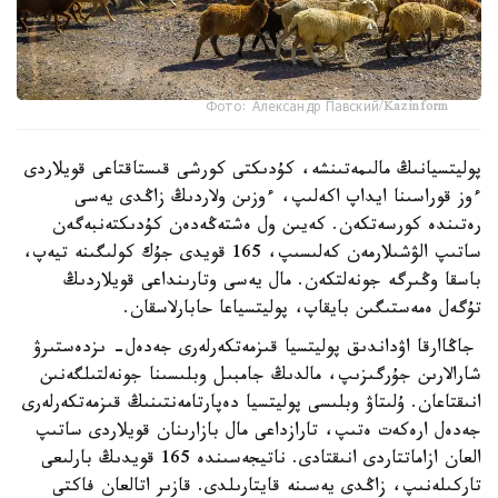
Фото: Александр Павский/Kazinform
پوليتسيانىڭ مالىمەتىنشە، كۇدىكتى كورشى قىستاقتاعى قويلاردى
ءوز قوراسىنا ايداپ اكەلىپ، ءوزىن ولاردىڭ زاڭدى يەسى
رەتىندە كورسەتكەن. كەيىن ول ەشتەڭەدەن كۇدىكتەنبەگەن
ساتىپ الۋشىلارمەن كەلىسىپ، 165 قويدى جۇك كولىگىنە تيەپ،
باسقا وڭىرگە جونەلتكەن. مال يەسى وتارىنداعى قويلاردىڭ
تۇگەل ەمەستىگىن بايقاپ، پوليتسياعا حابارلاسقان.
جاڭاارقا اۋداندىق پوليتسيا قىزمەتكەرلەرى جەدەل- ىزدەستىرۋ
شارالارىن جۇرگىزىپ، مالدىڭ جامبىل وبلىسىنا جونەلتىلگەنىن
انىقتاعان. ۇلىتاۋ وبلىسى پوليتسيا دەپارتامەنتىنىڭ قىزمەتكەرلەرى
جەدەل ارەكەت ەتىپ، تارازداعى مال بازارىنان قويلاردى ساتىپ
العان ازاماتتاردى انىقتادى. ناتيجەسىندە 165 قويدىڭ بارلىعى
تاركىلەنىپ، زاڭدى يەسىنە قايتارىلدى. قازىر اتالعان فاكتى