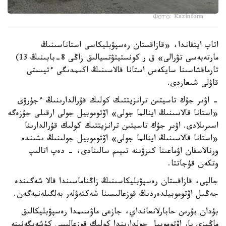
Фото: Kazinform
اتاپ ايتقاندا، «قازاقستان رەسپۋبليكاسى استاناسىنىڭ
مارتەبەسى تۋرالى» ق ر كونستيتۋتسيالىق زاڭى 8-بابىنىڭ 13)
تارماقشاسىنا سايكەس استانا قالاسىنىڭ اكىمدىگى ءتيىستى
قاۋلى شىعاردى.
- اۋىر جۇك تاسيتىن ترانزيتتىك كولىك قۇرالدارىنىڭ ءجۇرۋى
«استانا قالاسىنىڭ اينالما جولى» اۆتوموبيل جولى ارقىلى جۇزەگە
اسىرىلادى. اۋىر جۇك تاسيتىن ترانزيتتىك كولىك قۇرالدارىنا
«استانا قالاسىنىڭ اينالما جولى» اۆتوموبيل جولىنىڭ ىشىندە
ورنالاسقان اۋماعىنا كىرۋىنە تىيىم سالىنادى، - دەپ اتالىپ
وتكەن قۇجاتتا.
جالپى، قازاقستان رەسپۋبليكاسىنىڭ زاڭناماسىندا قالا شەگىندە
جەڭىل اۆتوموبيلدەردىڭ قوزعالىسىنا شەكتەۋلەر بەلگىلەنبەگەن.
بۇدان بۇرىن حابارلانعانداي، جازعى ماۋسىمدا رەسپۋبليكالىق
ماڭىزى بار اۆتوموبيل جولدارىندا كولىك قوزعالىسى كۇشەيگەنىنە