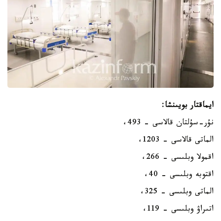
ايماقتار بويىنشا:
نۇر-سۇلتان قالاسى - 493،
الماتى قالاسى - 1203،
اقمولا وبلىسى - 266،
اقتوبە وبلىسى - 40،
الماتى وبلىسى - 325،
اتىراۋ وبلىسى - 119،