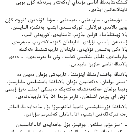
كىشكەنتايدىڭ اناسى مۇنداي ارەكەتتەر بىرنەشە كۇن بويى
قايتالانعانىن ايتادى.
- دۇيسەنبى، سارسەنبى، بەيسەنبى، جۇما كۇندەرى ءتورت كۇن
بويى بالامدى قورلاعان. كورگەنىمدى ايتىپ جەتكىزە المايمىن.
بالا ۇيىقتاماسا، قولىن جاۋىپ تاستايدى. كورپەنى الىپ،
ۇستىنەن باسىپ تۇرادى. شايقاعان كەزدە لاقتىرىپ جىبەرەدى.
بالا ەكى بەتىمەن قۇلايدى. قايتادان تاربيەشىنىڭ ەتەگىنە
جارماسادى. تاماق ىشكىسى كەلسە، ونى دا بەرمەيدى، - دەدى
بالانىڭ اناسى جازيرا عابيدەن.
بالانىڭ جاقىندارىنىڭ ايتۋىنشا، تاربيەشى بۇعان دەيىن دە
ءىستى بولعان. دەگەنمەن بۇدان بالاباقشا باسشىلىعى حابارسىز.
وقيعا بولعان جەكەمەنشىك مەكتەپكە دەيىنگى ءبىلىم بەرۋ ۇيىمى
ءۇش اي بۇرىن اشىلعان. قازىر مۇندا 24 بالا تاربيەلەنەدى.
بالاباقشا قۇرىلتايشىسى ناعيما امانقوسوۆا بۇل جاعدايدىڭ العاش
رەت تىركەلگەنىن ايتىپ، اتا-انادان كەشىرىم سۇرادى.
- ءبىز مۇنى بىلگەن جوقپىز. بۇل جاعدايدى اتا-اناسىمەن