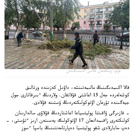
فوتو: وسكەمەن قالاسى اكىمدىگىنەن
قالا اكىمدىگىنىڭ مالىمەتىنشە، داۋىل كەزىندە ورتالىق
كوشەلەردە جەل 15 اعاشتى قۇلاتقان. ولاردىڭ ءبىرقاتارى جول
جيەگىندە تۇرعان اۆتوكولىكتەردىڭ ۇستىنە قۇلادى.
- قازىرگى ۋاقىتتا پوليتسياعا اعاشتاردىڭ قۇلاۋى سالدارىنان
كولىكتەرى زاقىمدانعان 17 اۆتوكولىك يەسىنەن ارىز ءتۇستى، -
دەپ حابارلادى شقو پوليتسيا دەپارتامەنتىنىڭ باسپا ءسوز