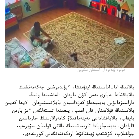
فوتو: ۆيدەودان الىنعان سكرين
بالانىڭ اتا-اناسىنىڭ ايتۋىنشا، ءبۇلدىرشىن جەكەمەنشىك
بالاباقشاعا نەبارى بەس كۇن بارعان. العاشىندا ونىڭ
مازاسىزدانۋىن بەيىمدەلۋ كەزەڭىمەن بايلانىستىرعان. الايدا كەيىن
بالاسىنىڭ قۇلاعىنان قان اعىپ، يىعىندا تىستەلگەن ءىز بارىن
بايقاپ، بالاباقشاداعى بەينەباقىلاۋ كامەرالارىنىڭ جازباسىن
قاراعان. بەينەجازبادا تاربيەشىنىڭ بالانى قولىنان سۇيرەپ،
جۇلقىلاپ، كۇشتەپ ۇيىقتاتۋعا ارەكەتتەنگەنى كورىنەدى.