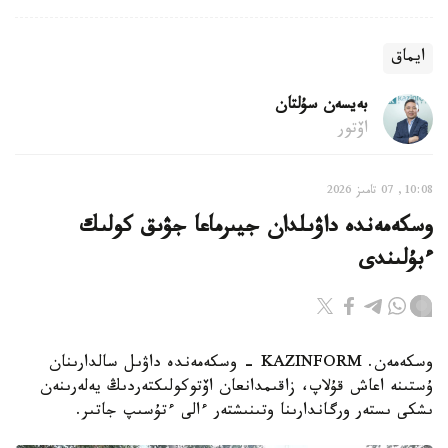
ايماق
بەيسەن سۇلتان
اۆتور
10:08, 07 تامىز 2026
وسكەمەندە داۋىلدان جيىرماعا جۋىق كولىك
ءبۇلىندى
وسكەمەن. KAZINFORM - وسكەمەندە داۋىل سالدارىنان
ۇستىنە اعاش قۇلاپ، زاقىمدانعان اۆتوكولىكتەردىڭ يەلەرىنەن
ىشكى ىستەر ورگاندارىنا وتىنىشتەر ءالى ءتۇسىپ جاتىر.