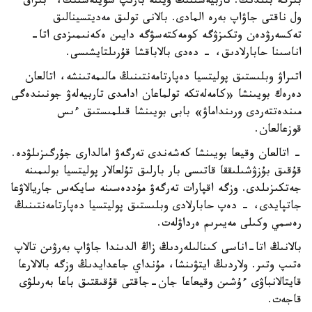
بىرگە بىلدىك. تاربيەشىنىڭ ۇيىنە بارىپ سويلەستىك، ءبىراق
ول ناقتى جاۋاپ بەرە المادى. بالانى تولىق مەديتسينالىق
تەكسەرۋدەن وتكىزۋگە كومەكتەسۋگە دايىن ەكەنىمىزدى اتا-
اناسىنا حابارلادىق، - دەدى بالاباقشا قۇرىلتايشىسى.
اتىراۋ وبلىستىق پوليتسيا دەپارتامەنتىنىڭ مالىمەتىنشە، اتالعان
دەرەك بويىنشا «كامەلەتكە تولماعان ادامدى تاربيەلەۋ جونىندەگى
مىندەتتەردى ورىنداماۋ» بابى بويىنشا قىلمىستىق ءىس
قوزعالعان.
- اتالعان وقيعا بويىنشا كەشەندى تەرگەۋ امالدارى جۇرگىزىلۋدە.
قۇقىق بۇزۋشىلىققا قاتىسى بار بارلىق تۇلعالار پوليتسيا بولىمىنە
جەتكىزىلدى. وزگە اقپارات تەرگەۋ مۇددەسىنە سايكەس جاريالاۋعا
جاتپايدى، - دەپ حابارلادى وبلىستىق پوليتسيا دەپارتامەنتىنىڭ
رەسمي وكىلى مەيىرىم ەرداۋلەت.
بالانىڭ اتا-اناسى كىنالىلەردىڭ زاڭ الدىندا جاۋاپ بەرۋىن تالاپ
ەتىپ وتىر. ولاردىڭ ايتۋىنشا، مۇنداي جاعدايدىڭ وزگە بالالارعا
قايتالانباۋى ءۇشىن وقيعاعا جان-جاقتى قۇقىقتىق باعا بەرىلۋى
قاجەت.