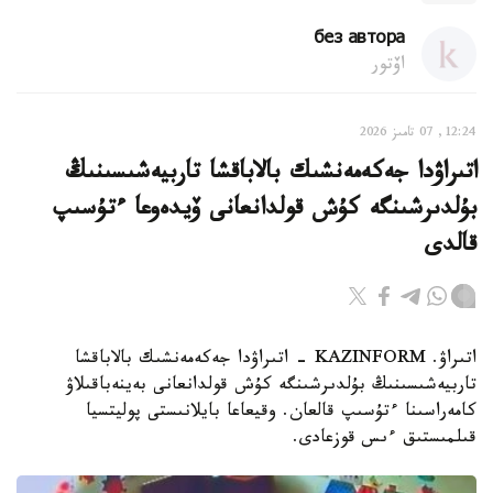
без автора
اۆتور
12:24, 07 تامىز 2026
اتىراۋدا جەكەمەنشىك بالاباقشا تاربيەشىسىنىڭ
بۇلدىرشىنگە كۇش قولدانعانى ۆيدەوعا ءتۇسىپ
قالدى
اتىراۋ. KAZINFORM - اتىراۋدا جەكەمەنشىك بالاباقشا
تاربيەشىسىنىڭ بۇلدىرشىنگە كۇش قولدانعانى بەينەباقىلاۋ
كامەراسىنا ءتۇسىپ قالعان. وقيعاعا بايلانىستى پوليتسيا
قىلمىستىق ءىس قوزعادى.