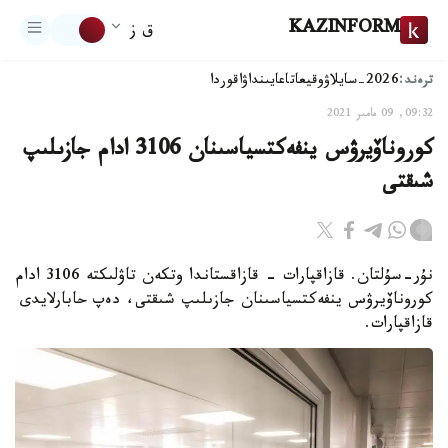
KAZINFORM
ق ز
ترەند:
2026-سايلاۋ
وقيعا
تاعايىنداۋ
اقوردا
09:32, 09 مامىر 2021
كوروناۆيرۋس ينفەكتسياسىنان 3106 ادام جازىلىپ
شىقتى
نۇر-سۇلتان. قازاقپارات - قازاقستاندا وتكەن تاۋلىكتە 3106 ادام
كوروناۆيرۋس ينفەكتسياسىنان جازىلىپ شىقتى، دەپ حابارلايدى
قازاقپارات.