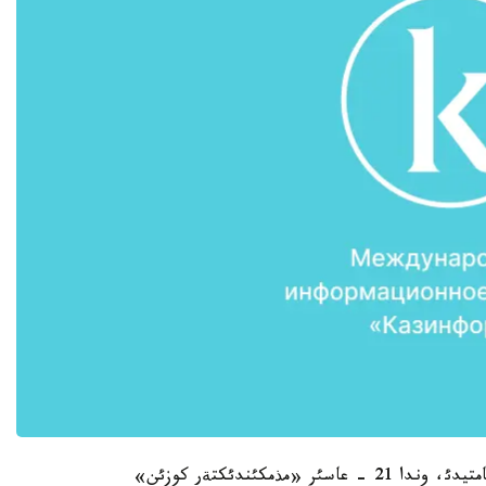
ءبئرئنشئ كةزةث 2030 - جئلعا دةيئنگئ كةزةثدئ قامتيدئ، وندا 21 - عاسئر «مذمكئندئكتةر كوزئن»