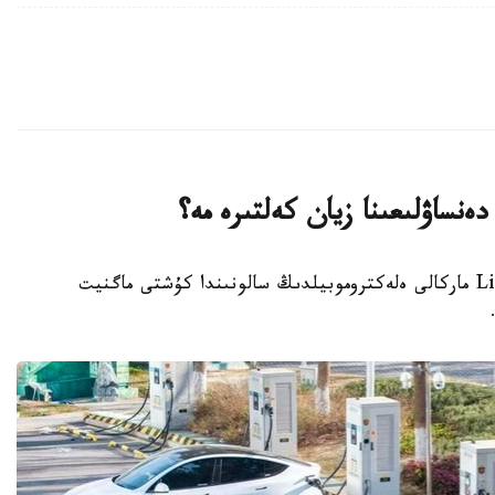
دەنساۋلىعىنا زيان كەلتىرە مە؟
استانا.قازاقپارات - الەۋمەتتىك جەلىلەردە Li Auto ماركالى ەلەكتروموبيلدىڭ سالونىندا كۇشتى ماگنيت