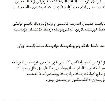
قارالىق كوميسسيانىڭ مالىمەتىنشە، قازىرگى ۋاقىتقا دەيىن
ىت اسەرى ادام دەنساۋلىعىنا زيان كەلتىرەتىنىن دالەلدەيتىن
لىلەرىنىڭ سپەرما ساپاسىنا ىقتيمال اسەرىنە قاتىستى زەرتتەۋلەردىڭ باسىم بولىگى
اردىڭ قورىتىندىلارىن ەلەكتروموبيلدەردىڭ كۇشتىك جۇيەسىنە
ىك جەلىدە تاراعان بەينەروليك Li Auto نەمەسە باسقا ەلەكتروموبيللەردىڭ ەرلەردىڭ دەنساۋلىعىنا زيان
ۋ ءۇشىن كاليبرلەنگەن كاسىبي قۇرالدارمەن قوزعالىس كەزىندە
لىكتەرىن تالداپ، ناتيجەلەردى حالىقارالىق قاۋىپسىزدىك
ۇنداي كولىكتەردىڭ ەرلەردىڭ پوتەنتسياسىنا نەمەسە
تۇرعىدان دالەلدەنگەن قورىتىندى جوق.