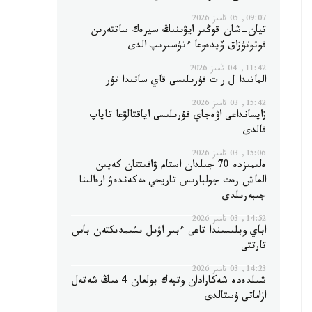
09:07, 05 تامىز 2026
تيان-شان قوڭىر ايۋىنىڭ سيرەك ساتتەرىن
فوتوتۇزاق ۆيدەوعا ءتۇسىرىپ الدى
11:42, 04 تامىز 2026
الماتىدا ل ر ت قۇرىلىسى قاي ساتىدا تۇر
15:42, 03 تامىز 2026
زايسانداعى اۋەجاي قۇرىلىسى اياقتالۋعا تاياپ
قالدى
15:06, 03 تامىز 2026
ەلىمىزدە 70 جىلدان استام ۋاقىتتان كەيىن
العاش رەت جولبارىس تاريحي مەكەندەۋ ارەالىنا
جىبەرىلدى
14:52, 03 تامىز 2026
اباي وبلىسىندا تاعى ءبىر اۋىل ىشىمدىكتەن باس
تارتتى
14:23, 03 تامىز 2026
شىلدەدە شەكارادان وتپەك بولعان 4 مىڭ شەتەل
ازاماتى ۇستالدى