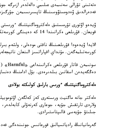
ەتەتىنى تۋرالى سەنىمدى عىلىمي دالەلدەر ازىرگە جوق
فەدەرالدىق ۆەدومستۆوسىنىڭ تاپسىرىسىمەن جۇرگىزىل
ۆيدەو اۆتورى تۇرمىستىق ەلەكتروماگنيتتىك ءورىستى و
قويعان. قۇرىلعى ەكرانىندا 14 كە دەيىنگى كورسەتكىش پايدا بولىپ، كەيىن ەسكەرتۋ سيگنالى قوسىلعان.
الايدا ۆيدەودا قۇرىلعىنىڭ ناقتى مودەلى، ولشەم بىرل
كورسەتىلمەگەن. مۇنداي اقپاراتسىز الىنعان ناتيجەلە
سونىمەن
دەڭگەيدەن اسقانىن بىلدىرەدى. بۇل ادامنىڭ دەنساۋل
ەلەكتروماگنيتتىك ءورىس بارلىق كولىكتە بولادى
ەلەكتر جانە ماگنيت ورىستەرى كەز كەلگەن اۆتوموبيلد
ولاردى تارتقىش جۇيە، جوعارى كەرنەۋلى كابەلدەر، ت
جىلىتۋ جۇيەسى قالىپتاستىرادى.
گەرمانيانىڭ رادياتسيالىق قورعانىس جونىندەگى فەد