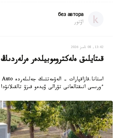
без автора
اۆتور
13:42, 08 تامىز 2026
قىتايلىق ەلەكتروموبيلدەر ەرلەردىڭ 
ءورىسى انىقتالعانى تۋرالى ۆيدەو قىزۋ تالقىلانۋدا.