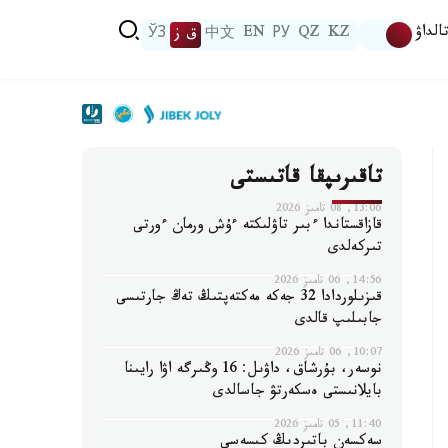
الداۋ
KZ
QZ
РУ
EN
中文
ق ز
ЎЗ
تاقىرىپقا قاتىستى
13:06, 08 تامىز 2026
قازاقستاندا ءبىر تاۋلىكتە ءۇش ورمان ءورتى
تىركەلدى
14:56, 06 تامىز 2026
قىزىلوردادا 32 جەكە مەكتەپتىڭ تەڭ جارتىسى
جابىلىپ قالدى
10:07, 06 تامىز 2026
نوسەر، بۇرشاق، داۋىل: 16 وڭىرگە اۋا رايىنا
بايلانىستى ەسكەرتۋ جاسالدى
11:40, 05 تامىز 2026
سەكسەن باتىردىڭ كىسەسى