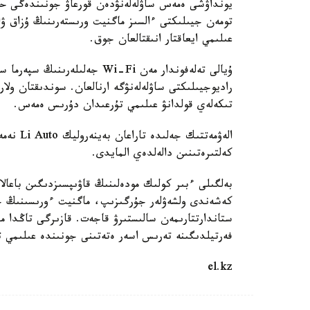
يونداۋشى ەمەس ساۋلەلەنۋدەن قورعاۋ جونىندەگى حالى
تومەن جيىلىكتى ءالسىز ماگنيت ورىستەرىنىڭ ۇزاق ۋاق
عىلىمي ايعاقتار انىقتالعان جوق.
ۇيالى تەلەفوندار مەن Wi-Fi جە
راديوجيىلىكتى ساۋلەلەنۋگە ارنالعان. سوندىقتان ول
تىكەلەي قولدانۋ عىلىمي تۇرعىدان دۇرىس ەمەس.
الەۋمەتت
كەلتىرەتىنىن دالەلدەي المايدى.
بەلگىلى ءبىر كولىك مودەلىنىڭ قاۋىپسىزدىگىن باعالا
كەشەندى ولشەۋلەر جۇرگىزىپ، ماگنيت ءورىسىنىڭ جيى
ستاندارتتارىمەن سالىستىرۋ قاجەت. قازىرگى تاڭدا م
فەرتيلدىگىنە تەرىس اسەر ەتەتىنى جونىندە عىلىمي 
el.kz