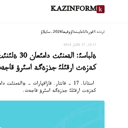
KAZINFORM
ترەند:
اقوردا
تاعايىنداۋ
وقيعا
2026-سايلاۋ
13:17, 17 قاڭتار 2014
ةلباسئ: الة
كةزةث ارقئلئ جذزةگة اسئرؤ قاجة
كةزةث ارقئلئ جذزةگة اسئرؤ قاجةت.