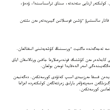
 ولشەۋ جاساعان. كولىكتەر ارنايى ستەندتە، سىناق تراسساسىندا، ۇدەۋ،
ونىمەن قاتار سالىستىرۋ ءۇشىن قوسىلاتىن گيبريدتەر مەن ىشتەن
سە تەجەگەندە ماگنيت ءورىسىنىڭ كۇشەيەتىنى انىقتالعان.
كابەلدەر مەن كۇشتىك قوندىرعىلارعا جاقىن ورنالاسقان اياق
ڭگەيىندەگى اسەر الدەقايدا تومەن بولعان.
ەڭگەيدەن قىسقا مەرزىمدى اسىپ كەتۋدى كورسەتكەن. دەگەنمەن
گىزىلگەن ەسەپتەۋلەر بارلىق زەرتتەلگەن كولىكتەردە اعزاعا
عانىن كورسەتكەن.