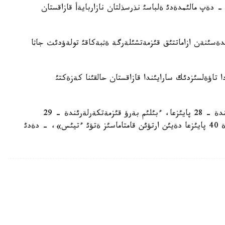
دةپ مالئمدةدئ ةلباسئ نذرسذلتان نازاربايةأ قازاقستان
ذكئمةتكة 2015 - جئلدئث 1 - شئلدةسئنةن ازاماتتئق قئزمةتشئلةرگة ةثبةكاقئ تولةؤدئث جاثا
دا تاؤةلسئزدئك سارايئندا قازاقستان حالقئنا كةزةكتئ
«ول ةثبةكاقئنئث دةنساؤلئق ساقتاؤ قئزمةتكةرلةرئندة - 28 پايئزعا، ءبئلئم بةرؤ قئزمةتكةرلةرئندة - 29
پايئزعا، الةؤمةتتئك قورعاؤ سالاسئ قئزمةتكةرلةرئندة 40 پايئزعا دةيئن ارتؤئن قامتاماسئز ةتؤئ ءتيئس»، - دةدئ