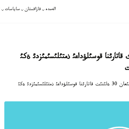
الەمدە
قازاقستان
ساياسات
ت
منئث دامئعان 30 ةلئنئث قاتارئنا قوسئلؤداعئ ذمتئلئسئمئزدئ ةكئ
ت
استانا. 17 - قاثتار. قازاقپارات - «الةمنئث دامئعان 30 ةلئنئث قاتارئنا قوسئلؤداعئ ذمتئلئسئمئزدئ ةكئ