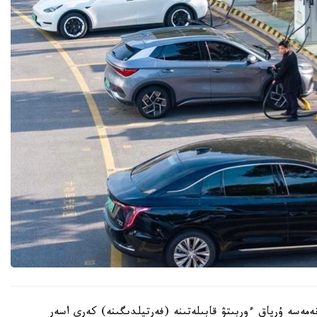
ەمەسە ۇرپاق ءوربىتۋ قابىلەتىنە (فەرتيلدىگىنە) كەرى اسەر