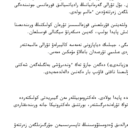
. بۇل تۋرالى گەرمانيانىڭ رادياتسيالىق قورعانىس جونىندەگى
گەن زەرتتەۋدەن ءمالىم بولدى.
لشەيتىن قۇرىلعىنى قوزعالىسسىز تۇرعان كولىكتىڭ ورىندىعىنا
ىگى، جيىلىك دياپازونى نەمەسە كاليبرلەۋ تۋرالى مالىمەتتەر
ردى عىلىمي تۇرعىدان باعالاۋ مۇمكىن ەمەس.
 قاتار قۇرىلعى ەكرانىنداعى «Harmful» («زياندى») دەگەن جازۋ تەك ءوندىرۋشى بەلگىلەگەن شەكتى
ىعىنا ناقتى قاۋىپ بار ەكەنىن دالەلدەمەيدى.
ە پايدا بولادى. ەلەكتروموبيللەر مەن گيبريدتى كولىكتەردە
وك تۇرلەندىرگىشتەر، بورتتىق ەلەكترونيكا جانە ورىندىقتاردى
ەرالدىق ۆەدومستۆوسىنىڭ تاپسىرىسىمەن جۇرگىزىلگەن زەرتتەۋ