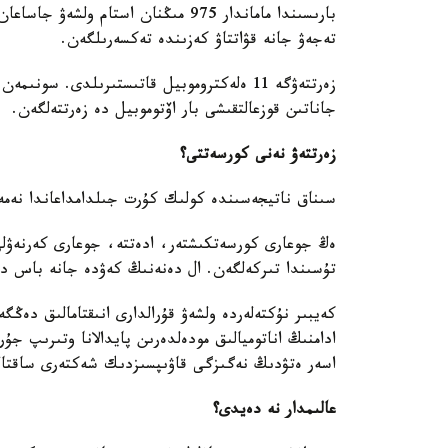
بارىسىندا ماماندار 975 مىڭنان استام
تەجەۋ جانە قۋاتتاۋ كەزىندە تەكسەرىلگەن.
زەرتتەۋگە 11 ەلەكتروموبيل قاتىستىرىلدى. س
جاناتىن قوزعالتقىشى بار اۆتوموبيل دە زەرتتەلگەن.
زەرتتەۋ نەنى كورسەتتى؟
سىناق ناتيجەسىندە كولىك كۇرت جىلدامداعاندا نەمە
ەڭ جوعارى كورسەتكىشتەر، ادەتتە، جوعارى كەرنەۋلى 
تۇسىندا تىركەلگەن. ال دەنەنىڭ كەۋدە جانە باس دە
كەيبىر نۇكتەلەردە ولشەۋ قۇرالدارى انىقتامالىق د
ادامنىڭ اناتوميالىق مودەلدەرىن پايدالانا وتىرىپ جۇر
اسەر ەتۋدىڭ نەگىزگى قاۋىپسىزدىك شەكتەرى ساقتال
عالىمدار نە دەيدى؟