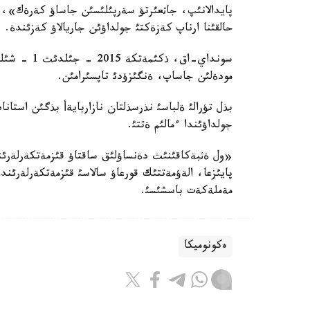
پايدالانئپ، جاثعئرتؤ سةرپئلئسئن جاساؤ كةرةك»، - 
حالقئنا ارناپ كةزةكتئ جولداؤئن جاريالاؤ كةزئندة.
سونداي-اق، 
مودةلئن جاساپ، ةنگئزؤدئ تاپسئرامئن.
بذل تؤرالئ ةلباسئ نذرسذلتان نازاربايةأ بذگئن استانا
جولداؤئندا ءمالئم ةتتئ.
مةملةكةت باسشئسئ.
ەكونوميكا