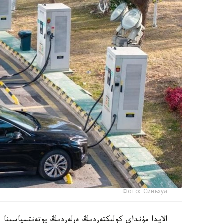
Фото: Синьхуа
الايدا مۇنداي كولىكتەردىڭ ەرلەردىڭ پوتەنتسياسىنا ن