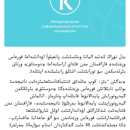
بذل تؤرالئ كةشة الماتئ وبلئسئنئث پانفيلوأ اؤدانئنداعئ قورعاس
وزةنئندة قازاقستان مةن قئتاي اراسئنداعئ «دوستئق» ورتاق
بئرلةسكةن سؤ تورابئنئث اشئلؤ راسئمئندة ايتئلدئ.
«بذگئن ءبئز، كوپ جئلدئق ئنتئماقتاستئعئمئزدئث ناتيجةسئ
بولئپ تابئلاتئن قورعاس وزةنئندةگئ «دوستئق» بئرئككةن
گيدروتورابئن پايدالانؤعا قابئلداپ وتئرمئز. اتالمئش
گيدروتوراپتئث پايدالانؤعا بةرئلؤئ ناتيجةسئندة، قازاقستان مةن
قئتايدئث شةكارالئق اؤداندارئنئث اؤئل شارؤاشئلئعئ
قذرئلئمدارئنئث قورعاس وزةنئنةن سؤ الؤ جاعدايئ جاقسارئپ،
ةكئ مةملةكةتتئث 30 مئث گةكتاردان استام سؤارمالئ جةرلةرئ