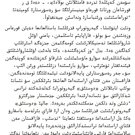
سؤمةن كةپئلدئ تذردة قامتئلاتئن بولادئ»، - دةدئ ق ر
قورشاعان ورتانئ قورعاؤ مينيسترلئگئ سؤ رةسؤرستارئ كوميتةتئ
ءتوراعاسئنئث ورئنباسارئ وثداسئن جيةنقذلوأ.
ونئث ايتؤئنشا، گيدروتوراپ قذرئلئسئ باستالعانعا دةيئن قورعاس
وزةنئنةن سؤ بولؤ، قاراپايئم تاسئلمةن، ياعني اؤئل
شارؤاشئلئعئ تةحنيكالارئنئث كومةگئمةن جذزةگة اسئرئلئپ
كةلگةن ةدئ. بذل ءوز كةزةگئندة، ةكئ ةلدئث اؤئلشارؤاشئلئق
ةثبةكشئلةرئنة سؤارؤ ماؤسئمئنئث شئرقاؤ كةزةثئندة كوپتةگةن
قيئندئقتار تؤعئزئپ، سؤارؤ بارئسئندا ذزئلئستةر ورئن الئپ،
سؤ-جةر رةسؤرستارئن پايدالانؤدئث تيئمدئلئگئ تومةندةگةن.
قازاقستان مةن قئتاي اراسئنداعئ العاشقئ بئرئككةن سؤ نئسانئ
بولئپ تابئلاتئن «دوستئق» گيدروتورابئ كةلةشةكتة ترانس
شةكارالئق سؤ نئساندارئندا بئرئككةن جذمئستار جذرگئزؤ
ءذشئن وتة ذلكةن مذمكئندئكتةر بةرةدئ. جالپئ «دوستئق»
گيدروتورابئنئث قذرئلئسئ مةن ودان ارئ قاراي بئرلةسة باسقارؤ
ةكئ ةل اراسئنداعئ دوستئقتئ نئعايتا ءتذسئپ، قازاقستان مةن
قئتاي اراسئنداعئ ترانسشةكارالئق وزةندةردئ پايدالانؤ
سالاسئنداعئ قارئم-قاتئناسئمئزدئث دامؤئ مةن نئعايؤئنا نةگئز