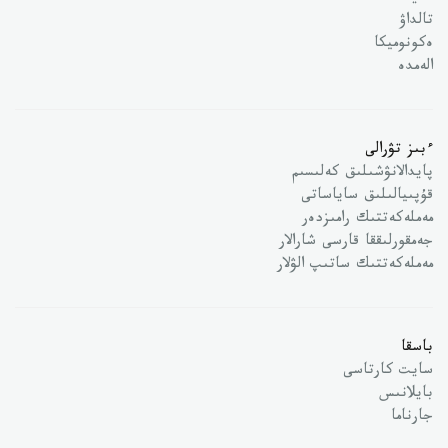
تالداۋ
ەكونوميكا
الەمدە
ءبىز تۋرالى
پايدالانۋشىلىق كەلىسىم
قۇپىيالىلىق ساياساتى
مەملەكەتتىك رامىزدەر
جەمقورلىققا قارسى شارالار
مەملەكەتتىك ساتىپ الۋلار
باسقا
سايت كارتاسى
بايلانىس
جارناما