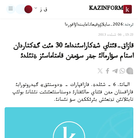
KAZINFORM
ق ز
ترەند:
2026-سايلاۋ
وقيعا
تاعايىنداۋ
اقوردا
15:23, 06 شىلدە 2013
قازاق-قئتاي شةكاراسئنداعئ 30 مئث گةكتاردان
استام سؤارمالئ جةر سؤمةن قامتاماسئز ةتئلدئ
الماتئ. 6 - شئلدة. قازاقپارات - «دوستئق» گيدروتورابئ
قازاقستان مةن قئتاي حالئقتارئ دوستاستئعئنئث نئشانئ بولئپ
تابئلاتئن تذثعئش بئرئككةن سؤ نئسانئ.