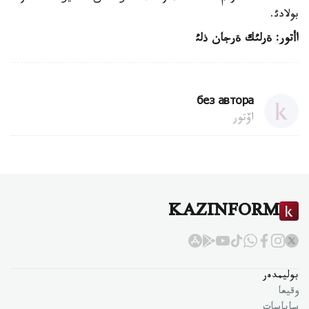
بولادئ.
اأتور
:
ةرلئك ةرجان ذلئ
без автора
اۆتور
KAZINFORM
بوليمدەر
وقيعا
ساياسات