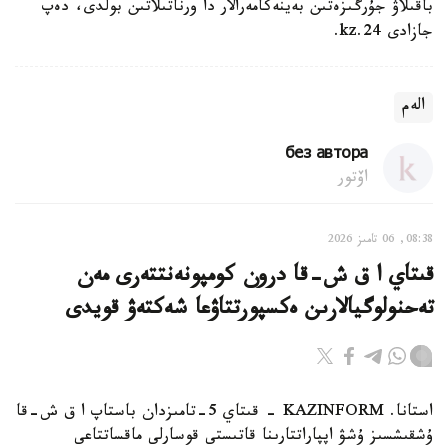
باقىلاۋ جۇرگىزەتىن بەينەكامەرالار دا ورناتىلاتىن بولدى، دەپ
جازادى 24.kz.
الەم
без автора
اۆتور
08:38, 06 تامىز 2026
قىتاي ا ق ش-قا درون كومپونەنتتەرى مەن
تەحنولوگيالارىن ەكسپورتتاۋعا شەكتەۋ قويدى
استانا. KAZINFORM - قىتاي 5-تامىزدان باستاپ ا ق ش-قا
ۇشقىشسىز ۇشۋ اپپاراتتارىنا قاتىستى قوسارلى ماقساتتاعى