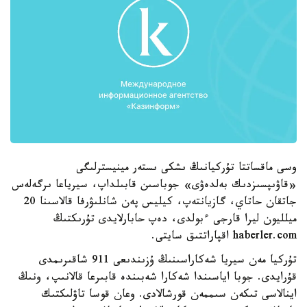
وسى ماقساتتا تۇركيانىڭ ىشكى ىستەر مينيسترلىگى
«قاۋىپسىزدىك بەلدەۋى» جوباسىن قابىلداپ، سيرياعا ىرگەلەس
جاتقان حاتاي، گازيانتەپ، كيليس پەن شانلىۋرفا قالاسىنا 20
ميلليون ليرا قارجى ءبولدى، دەپ حابارلايدى تۇرىكتىڭ
haberler.com اقپاراتتىق سايتى.
تۇركيا مەن سيريا شەكاراسىنىڭ ۇزىندىعى 911 شاقىرىمدى
قۇرايدى. جوبا اياسىندا شەكارا شەبىندە قابىرعا قالانىپ، ونىڭ
اينالاسى تىكەن سىممەن قورشالادى. وعان قوسا تاۋلىكتىك