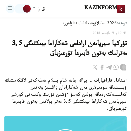
KAZINFORM
ق ز
ترەند:
2026-سايلاۋ
وقيعا
تاعايىنداۋ
اقوردا
10:43, 28 ماۋسىم 2015
تۇركيا سيريامەن اراداعى شەكاراعا بيىكتىگى 3,5
مەترلىك بەتون قابىرعا تۇرعىزباق
استانا. قازاقپارات - يراك جانە شام يسلام مەملەكەتى لاڭكەستىك
ۇيىمىنىڭ سودىرلارى مەن شەكارادان زاڭسىز وتەتىن
كەلىمسەكتەردىڭ جولىن كەسۋ ءۇشىن تۇرىك ۇكىمەتى كورشى
سيريامەن شەكاراعا بيىكتىگى 3,5 مەتر بولاتىن بەتون قابىرعا
تۇرعىزباق.