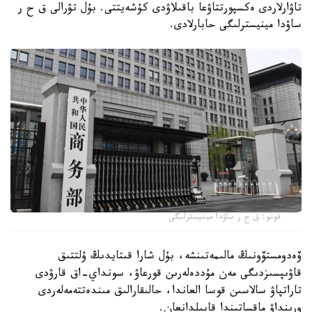
تاۋارلاردى ەكسپورتتاۋعا باقىلاۋدى كۇشەيتتى. بۇل تۋرالى ق ح ر
ساۋدا مينيسترلىگى حابارلادى.
فوتو: ق ح ر ساۋدا مينيسترلىگى
ۆەدومستۆونىڭ مالىمەتىنشە، بۇل شارا قىتايدىڭ ۇلتتىق
قاۋىپسىزدىگى مەن مۇددەلەرىن قورعاۋ، سونداي-اق قارۋدى
تاراتپاۋ سالاسىن قوسا العاندا، حالىقارالىق مىندەتتەمەلەردى
ورىنداۋ ماقساتىندا قابىلدانعان.