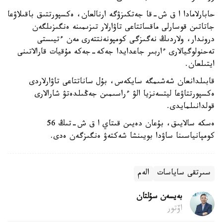
حابارلامادا ا ق ش-قا جەتكىزۋگە ارنالعان، ەكسپورتتىق باقىلاۋعا
جاتاتىن قوسارلى ماقساتتاعى تاۋارلار تىزىمىنە ەنگىزىلگەن
دروندار، ولاردىڭ نەگىزگى كومپونەنتتەرى مەن ءتيىستى
تەحنولوگيالارى ءاربىر جاعدايدا جەكە-جەكە مۇقيات قارالاتىنى
ايتىلعان.
قابىلدانعان شەشىمگە سايكەس، بۇل ساناتتاعى تاۋارلاردى
ەكسپورتتاۋعا ليتسەنزيا الۋ ءراسىمىن جەڭىلدەتۋ شارالارى
قولدانىلمايدى.
ەسكە سالايىق، بۇعان دەيىن قىتاي ا ق ش-تىڭ 56
كومپانياسىنا ساۋدا بويىنشا شەكتەۋ ەنگىزگەن ەدى.
سىرتقى ساياسات
الەم
بەيسەن سۇلتان
اۆتور