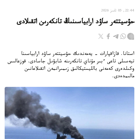
22:44, 05 تامىز 2026
حۋسيتتەر ساۋد ارابياسىنىڭ تانكەرىن اتقىلادى
استانا. قازاقپارات - يەمەندىك حۋسيتتەر ساۋد ارابياسىنا
تيەسىلى تاعى ءبىر مۇناي تانكەرىنە شابۋىل جاسادى. قوزعالىس
وكىلدەرى كەمەنى بالليستيكالىق زىمىرانمەن اتقىلاعانىن
مالىمدەدى.