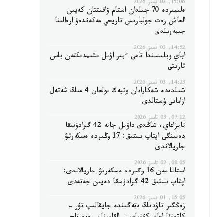
15:06, 03 تامىز 2026
ەلىمىزدە 70 جىلدان استام ۋاقىتتان كەيىن
العاش رەت جولبارىس تاريحي مەكەندەۋ ارەالىنا
جىبەرىلدى
14:52, 03 تامىز 2026
اباي وبلىسىندا تاعى ءبىر اۋىل ىشىمدىكتەن باس
تارتتى
14:23, 03 تامىز 2026
شىلدەدە شەكارادان وتپەك بولعان 4 مىڭ شەتەل
ازاماتى ۇستالدى
07:12, 03 تامىز 2026
نايزاعاي، شاڭدى داۋىل جانە 42 گرادۋسقا
دەيىنگى اپتاپ ىستىق: 17 وڭىردە ەسكەرتۋ
جاريالاندى
08:05, 02 تامىز 2026
استانا مەن 16 وڭىردە ەسكەرتۋ جاريالاندى:
اپتاپ ىستىق 42 گرادۋسقا دەيىن جەتەدى
15:05, 01 تامىز 2026
زەڭگىر تاۋدىڭ ەتەگىندە جايقالىپ تۇر -