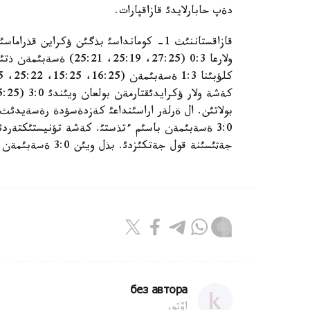
دةپ حابارلايدئ قازاقپارات.
ولارعا 0:3 (27:25، :19
بولاتئن. ال ةرلةر اراسئنداعئ كةزدةسؤدة رةسةيدئث
جةثئسئنة قول جةتكئزدئ. بذل ويئن 3:0 ةسةبئمةن اياقتالدئ.
без автора
اۆتور