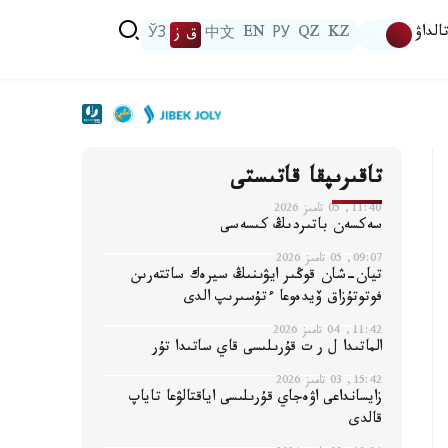
الداۋ
KZ
QZ
РУ
EN
中文
ق ز
ЎЗ
تاقىرىپقا قاتىستى
11:40, 05 تامىز 2026
سەكسەن باتىردىڭ كىسەسى
09:07, 05 تامىز 2026
تيان-شان قوڭىر ايۋىنىڭ سيرەك ساتتەرىن
فوتوتۇزاق ۆيدەوعا ءتۇسىرىپ الدى
11:42, 04 تامىز 2026
الماتىدا ل ر ت قۇرىلىسى قاي ساتىدا تۇر
15:42, 03 تامىز 2026
زايسانداعى اۋەجاي قۇرىلىسى اياقتالۋعا تاياپ
قالدى