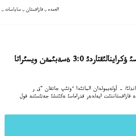
الەمدە
قازاقستان
ساياسات
ت
قازاقستاننئث ايةلدةر ذلتتئق قذراماسئ ؤكراينالئقتاردئ 3:0 ةسةبئمةن ويسئراتا
/ةرلئك ةرجانذلئ/ - أولةيبولدان الماتئدا ءوتئپ جاتقان "ق ر
قارالئق تؤرنيرئندة قازاقستاننئث ايةلدةر قذراماسئ ةكئنشئ جةثئسئنة قول