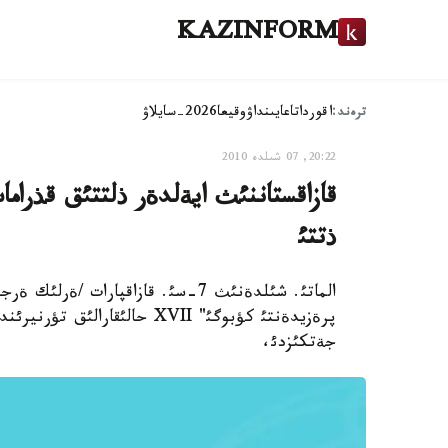
KAZINFORM
ترەند:
اقوردا
تاعايىنداۋ
وقيعا
2026-سايلاۋ
20:22, 07 شىلدە 2010
ذتتئ
الماتئ. شئلدةنئث 7-سئ. قازاقپارات 
پرةزيدةنتئ كؤبوگئ" XVII حالئ
جةتكئزدئ،