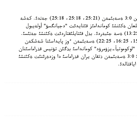
قازاقستاننئث 1- كومانداسئ بذگئن ؤكراين قذراماسئن 3:0 ةسةبئمةن (25:21، 25:18، 25:18) جةثدئ. كةشة
25، 25:21) ةسةبئمةن ذتئلعان ةكئنشئ كوماندامئز قئتايدئث "دجيانگسؤ" أولةيبول
كلؤبئنا 1:3 ةسةبئمةن (16:25، 15:25، 25:22، 13:25) ةسة جئبةردئ. بذل قئتايلئقتاردئث ةكئنشئ جةثئسئ.
كةشة ولار ؤكرايدئقتارمةن بولعان ويئندئ 3:0 (15:25، 16:25، 22:25) ةسةبئمةن ءوز پايداسئنا شةشكةن
 "لوكوموتيأ-يزؤمرؤد" كومانداسئ بذگئن تؤنيس قذراماسئنان
3:0 ةسةبئمةن باسئم ءتذستئ. كةشة تؤنيستئكتةردئ 3:0 ةسةبئمةن ذتقان يران قذراماسئ دا وزدةرئنئث ةكئنشئ