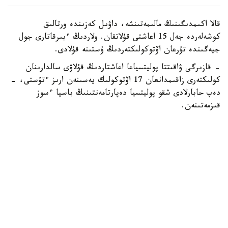
قالا اكىمدىگىنىڭ مالىمەتىنشە، داۋىل كەزىندە ورتالىق
كوشەلەردە جەل 15 اعاشتى قۇلاتقان. ولاردىڭ ءبىرقاتارى جول
جيەگىندە تۇرعان اۆتوكولىكتەردىڭ ۇستىنە قۇلادى.
- قازىرگى ۋاقىتتا پوليتسياعا اعاشتاردىڭ قۇلاۋى سالدارىنان
كولىكتەرى زاقىمدانعان 17 اۆتوكولىك يەسىنەن ارىز ءتۇستى، -
دەپ حابارلادى شقو پوليتسيا دەپارتامەنتىنىڭ باسپا ءسوز
قىزمەتىنەن.
پوليتسياعا ءالى بارلىق زارداپ شەككەن كولىك يەلەرى جۇگىنىپ
ۇلگەرمەگەن بولۋى دا مۇمكىن.