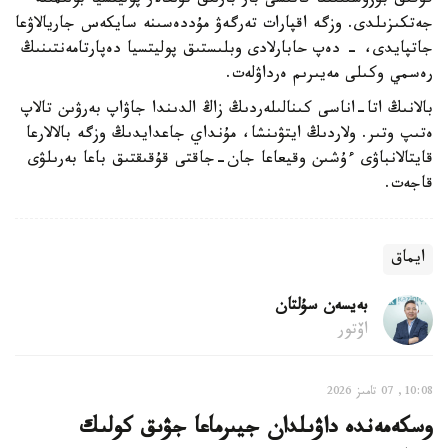
قۇقىق بۇزۋشىلىققا قاتىسى بار بارلىق تۇلعالار پوليتسيا بولىمىنە
جەتكىزىلدى. وزگە اقپارات تەرگەۋ مۇددەسىنە سايكەس جاريالاۋعا
جاتپايدى، - دەپ حابارلادى وبلىستىق پوليتسيا دەپارتامەنتىنىڭ
رەسمي وكىلى مەيىرىم ەرداۋلەت.
بالانىڭ اتا-اناسى كىنالىلەردىڭ زاڭ الدىندا جاۋاپ بەرۋىن تالاپ
ەتىپ وتىر. ولاردىڭ ايتۋىنشا، مۇنداي جاعدايدىڭ وزگە بالالارعا
قايتالانباۋى ءۇشىن وقيعاعا جان-جاقتى قۇقىقتىق باعا بەرىلۋى
قاجەت.
ايماق
بەيسەن سۇلتان
اۆتور
10:08, 07 تامىز 2026
وسكەمەندە داۋىلدان جيىرماعا جۋىق كولىك