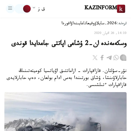
KAZINFORM
ق ز
ترەند:
2026-سايلاۋ
وقيعا
تاعايىنداۋ
اقوردا
14:10, 26 اقپان 2020
وسكەمەندە ان-2 ۇشاعى اپاتتى جاعدايدا قوندى
نۇر-سۇلتان. قازاقپارات - ازاماتتىق اۆياتسيا كوميتەتىنىڭ
حابارلاۋىنشا، ۇشاق بورتىندا بەس ادام بولعان، دەپ حابارلايدى
قازاقپارات ءتىلشىسى.