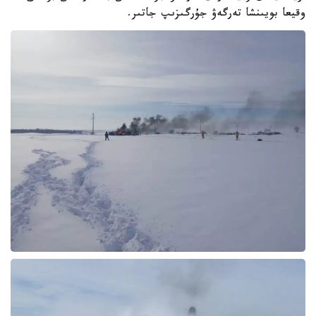
وقيعا بويىنشا تەرگەۋ جۇرگىزىپ جاتىر.