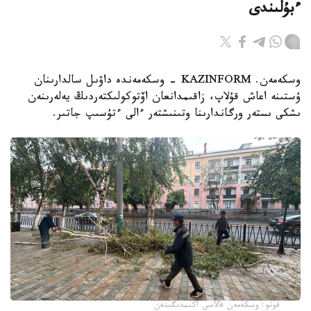
ءبۇلىندى
وسكەمەن. KAZINFORM - وسكەمەندە داۋىل سالدارىنان
ۇستىنە اعاش قۇلاپ، زاقىمدانعان اۆتوكولىكتەردىڭ يەلەرىنەن
ىشكى ىستەر ورگاندارىنا وتىنىشتەر ءالى ءتۇسىپ جاتىر.
فوتو: وسكەمەن قالاسى اكىمدىگىنەن