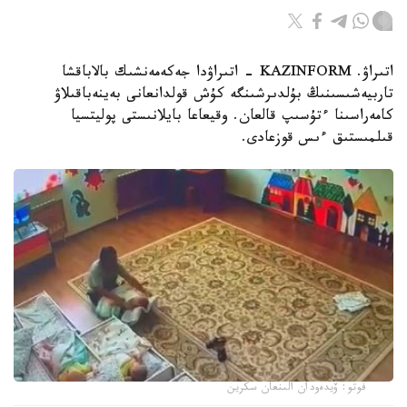
اتىراۋ. KAZINFORM - اتىراۋدا جەكەمەنشىك بالاباقشا
تاربيەشىسىنىڭ بۇلدىرشىنگە كۇش قولدانعانى بەينەباقىلاۋ
كامەراسىنا ءتۇسىپ قالعان. وقيعاعا بايلانىستى پوليتسيا
قىلمىستىق ءىس قوزعادى.
فوتو: ۆيدەودان الىنعان سكرين