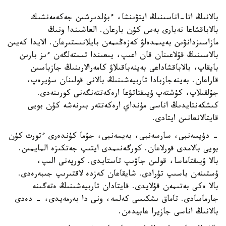
بالانىڭ اتا-اناسىنىڭ ايتۋىنشا، ءبۇلدىرشىن جەكەمەنشىك
بالاباقشاعا نەبارى بەس كۇن بارعان. العاشىندا ونىڭ
مازاسىزدانۋىن بەيىمدەلۋ كەزەڭىمەن بايلانىستىرعان. الايدا كەيىن
بالاسىنىڭ قۇلاعىنان قان اعىپ، يىعىندا تىستەلگەن ءىز بارىن
بايقاپ، بالاباقشاداعى بەينەباقىلاۋ كامەرالارىنىڭ جازباسىن
قاراعان. بەينەجازبادا تاربيەشىنىڭ بالانى قولىنان سۇيرەپ،
جۇلقىلاپ، كۇشتەپ ۇيىقتاتۋعا ارەكەتتەنگەنى كورىنەدى.
كىشكەنتايدىڭ اناسى مۇنداي ارەكەتتەر بىرنەشە كۇن بويى
قايتالانعانىن ايتادى.
- دۇيسەنبى، سارسەنبى، بەيسەنبى، جۇما كۇندەرى ءتورت كۇن
بويى بالامدى قورلاعان. كورگەنىمدى ايتىپ جەتكىزە المايمىن.
بالا ۇيىقتاماسا، قولىن جاۋىپ تاستايدى. كورپەنى الىپ،
ۇستىنەن باسىپ تۇرادى. شايقاعان كەزدە لاقتىرىپ جىبەرەدى.
بالا ەكى بەتىمەن قۇلايدى. قايتادان تاربيەشىنىڭ ەتەگىنە
جارماسادى. تاماق ىشكىسى كەلسە، ونى دا بەرمەيدى، - دەدى
بالانىڭ اناسى جازيرا عابيدەن.