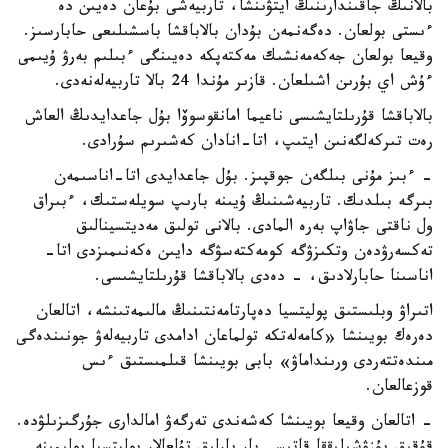
بالانىڭ جاقىندارىنىڭ ايتۋىنشا، تاربيەشى بۇعان دەيىن دە
ءىستى بولعان. دەگەنمەن بۇدان بالاباقشا باسشىلىعى حابارسىز.
وقيعا بولعان جەكەمەنشىك مەكتەپكە دەيىنگى ءبىلىم بەرۋ ۇيىمى
ءۇش اي بۇرىن اشىلعان. قازىر مۇندا 24 بالا تاربيەلەنەدى.
بالاباقشا قۇرىلتايشىسى ناعيما امانقوسوۆا بۇل جاعدايدىڭ العاش
رەت تىركەلگەنىن ايتىپ، اتا-انادان كەشىرىم سۇرادى.
- ءبىز مۇنى بىلگەن جوقپىز. بۇل جاعدايدى اتا-اناسىمەن
بىرگە بىلدىك. تاربيەشىنىڭ ۇيىنە بارىپ سويلەستىك، ءبىراق
ول ناقتى جاۋاپ بەرە المادى. بالانى تولىق مەديتسينالىق
تەكسەرۋدەن وتكىزۋگە كومەكتەسۋگە دايىن ەكەنىمىزدى اتا-
اناسىنا حابارلادىق، - دەدى بالاباقشا قۇرىلتايشىسى.
اتىراۋ وبلىستىق پوليتسيا دەپارتامەنتىنىڭ مالىمەتىنشە، اتالعان
دەرەك بويىنشا «كامەلەتكە تولماعان ادامدى تاربيەلەۋ جونىندەگى
مىندەتتەردى ورىنداماۋ» بابى بويىنشا قىلمىستىق ءىس
قوزعالعان.
- اتالعان وقيعا بويىنشا كەشەندى تەرگەۋ امالدارى جۇرگىزىلۋدە.