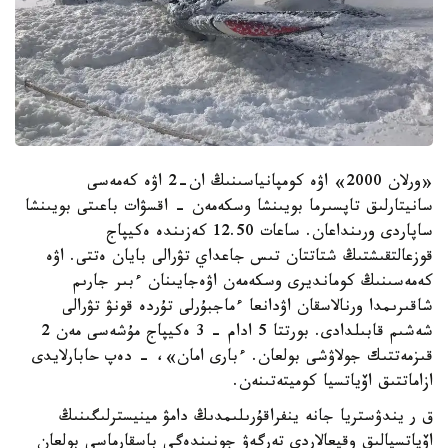
«ورلان 2000» اۋە كومپانياسىنىڭ ان-2 اۋە كەمەسى
سانيتارلىق تاپسىرما بويىنشا وسكەمەن - اقسۋات باعىتى بويىنشا
ساپاردى ورىنداعان. ساعات 12.50 كەزىندە ەكيپاج
قوزعالتقىشتىڭ شتاتتان تىس جاعداي تۋرالى بايان ەتتى. اۋە
كەمەسىنىڭ كومانديرى وسكەمەن اۋەجايىنان ءبىر جارىم
شاقىرىمدا ورنالاسقان اۋدانعا ءماجبۇرلى تۇردە قونۋ تۋرالى
شەشىم قابىلدادى. بورتتا 5 ادام - 3 ەكيپاج مۇشەسى مەن 2
قىزمەتتىك جولاۋشى بولعان. ءبارى امان»، - دەپ حابارلايدى
ازاماتتىق اۆياتسيا كوميتەتىنەن.
ق ر يندۋستريا جانە ينفراقۇرىلىمدىڭ دامۋ مينيسترلىگىنىڭ
اۆياتسيالىق وقيعالاردى تەرگەۋ جونىندەگى باسقارماسى بولعان