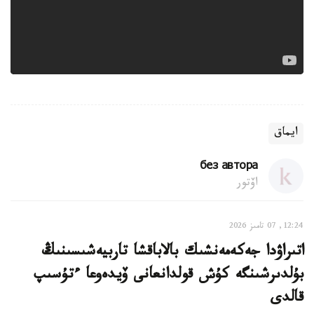
ايماق
без автора
اۆتور
12:24, 07 تامىز 2026
اتىراۋدا جەكەمەنشىك بالاباقشا تاربيەشىسىنىڭ
بۇلدىرشىنگە كۇش قولدانعانى ۆيدەوعا ءتۇسىپ
قالدى