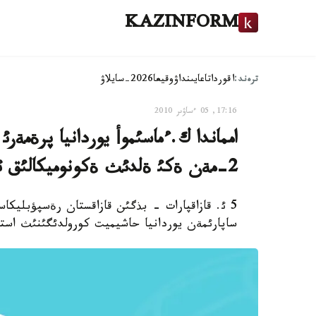
KAZINFORM
ترەند:
اقوردا
تاعايىنداۋ
وقيعا
2026-سايلاۋ
17:16, 05 ءساۋىر 2010
امماندا ك.ءماسئموأ يوردانيا پرةمةرئ
2-مةن ةكئ ةلدئث ةكونوميكالئق ئنتئماقتاستئعئنئث كةلةشةگئن تالقئلايدئ
5 ئ. قازاقپارات - بذگئن قازاقستان رةسپؤبليكا
ساپارئمةن يوردانيا حاشيميت كورولدئگئنئث استان