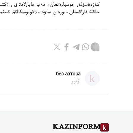
كةزدةسؤلةر جوسپارلانعان، دةپ حابارلادئ ق ر ذكئم
جاقتئ قازاقستان-يوردان ساؤدا-ةكونوميكالئق ئنتئماق
без автора
اۆتور
KAZINFORM