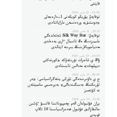
قايتتى
14:06, 22 مامىر 2026
توقايەۆ يۋريكو كويكەنى 1-دارەجەلى
«دوستىق» وردەنىمەن ماراپاتتادى
15:12, 21 مامىر 2026
توقايەۆ: Silk Way Star شەتەلدەگى
ەلىمىزدىڭ ەڭ تانىمال ءارى بەدەلدى
مەدياجوبالارىنىڭ بىرىنە اينالدى
16:54, 19 مامىر 2026
ۋاڭ ي شاحرات نۇرىشەۆكە «كورنەكتى
ديپلومات» مەدالىن تابىستادى
08:00, 15 مامىر 2026
ج ي داۋىرىندەگى تۇركى ينتەگراتسياسى: «ەر
تۇرىكتىڭ بەسىگىندەگى» بەيرەسمي سامميتتەن
نە كۇتەمىز
12:26, 10 مامىر 2026
يران فۋتبولدان الەم چەمپيوناتىنا قاتىسۋ ءۇشىن
حالىقارالىق فۋتبول فەدەراتسياسىنا 10 تالاپ
قويدى