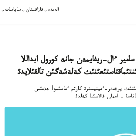
الەمدە
قازاقستان
ساياسات
ت
 سامير ءال-ريفايمةن جانة كورول ابداللا
سئنئث پرةمةر-ءمينيسترئ كارئم ءماسئموأ جذمئس
اسئ - اممان قالاسئنا كةلدئ