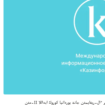
ساپار بارئسئندا يوردانيانئث پرةمةر-ءمينيسترئ سامير ءال-ريفايمةن جانة يوردانيا كورولئ ابداللا ІІ-مةن