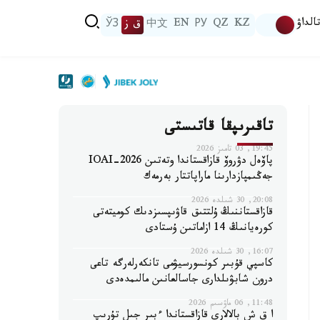
الداۋ
KZ
QZ
РУ
EN
中文
ق ز
ЎЗ
تاقىرىپقا قاتىستى
19:45, 03 تامىز 2026
پاۆەل دۋروۆ قازاقستاندا وتەتىن IOAI-2026
جەڭىمپازدارىنا ماراپاتتار بەرمەك
20:08, 30 شىلدە 2026
قازاقستاننىڭ ۇلتتىق قاۋىپسىزدىك كوميتەتى
كورەيانىڭ 14 ازاماتىن ۇستادى
16:07, 30 شىلدە 2026
كاسپي قۇبىر كونسورسيۋمى تانكەرلەرگە تاعى
درون شابۋىلدارى جاسالعانىن مالىمدەدى
11:48, 06 ماۋسىم 2026
ا ق ش بالالارى قازاقستاندا ءبىر جىل تۇرىپ