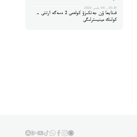
10:55, 04 مامىر 2026
قىتايعا ۇن جەتكىزۋ كولەمى 2 ەسەگە ارتتى -
كولىك مينيسترلىگى