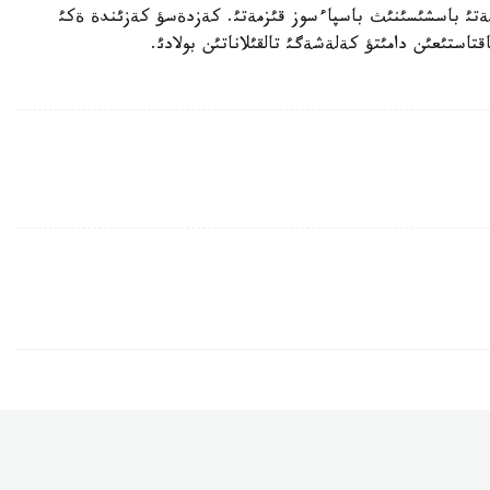
ةتئ باسشئسئنئث باسپاءسوز قئزمةتئ. كةزدةسؤ كةزئندة ةكئ
تاستئعئن دامئتؤ كةلةشةگئ تالقئلاناتئن بولادئ.