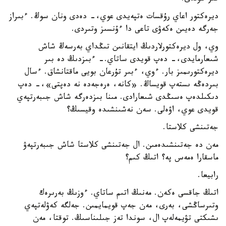
ديرەكتور اعاي رۇقسات ەتپەيدى عوي،- دەدى ونان سوڭ. ءبىراز
جەرگە دەيىن ەكەۋى تاعى دا ءۇنسىز وتىردى.
وي، ول ديرەكتورلاردىڭ ايتقانىن تىڭداي بەرسەڭ شاش
شىعارمايدى،- دەپ قويدى ساتاي.- ءبىزدىڭ دە بىر
ديرەكتورىمىز بار. ءوي، ءبىر تۇرعان بويى ماقتانشاق. ءسال
بىردەڭە ىستەپ قويساڭ. «كانە، ەرەجەدە نە دەپتى»،- دەپ
دىكىلدەپ ەسىڭدى شىعارادى. مىنا بىزدەرگە شاش جىبەرتپەي
قويدى عوي، اۋەلى. سەن نەشىنشىدە وقيسىڭ؟
جەتىنشى كلاستا.
مەن دە جەتىنشىدەمىن. ال جەتىنشى كلاستا شاش جىبەرتپەۋ
ماسقارا ەمەس پە؟ اتىڭ كىم؟
رابيعا.
اتىڭ جاقسى ەكەن. مەنىڭ اتىم ساتاي. ءوزىڭ بەرىرەك
وتىرساڭشى، بەرى، مەن جەپ قويمايمىن. جەلگە كەۋلەتپەي
ىشىكتى تۋيمەلەپ ال، سوندا تەز جىلىناسىڭ. توقتا، مەن