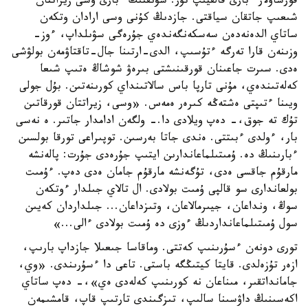
قورشاۋلار ءبارى قالقيىپ تۇر. سۋىقتىڭ ءبارى وسى زيراتتان
شىعىپ جاتقان سياقتى. جازدىڭ كۇنى وسى ارادان وتكەن
ساتاي الدەنەدەن سەسكەنگەندەي جۇرەگى سۋىلداپ، ءوز-
وزىنەن قارا تەرگە ءتۇسىپ، الدى-ارتىنا جال-تاقتاۋمەن بولۋشى
ەدى. سىرت جاعىنان قورقىنىشتى بىرەۋ شوشاڭ ەتىپ شىعا
كەلەتىندەي، مۇنى تارپا باس سالاتىنداي كورىنەتىن. بۇل جولى
ويىنا ءتىپتى ەشتەڭە كىرەر ەمەس. «وسى، زيراتتان قورقاتىن
تۇك تە جوق،- دەپ ويلادى دا.- ولگەن ادامدار جاتىر. ە نەسى
بار، ءولدى ءبىتتى. ەندى جاتا بەرسىن. توپىراعى تورقا بولسىن
ءبارىنىڭ دە. ۇمىتىلماعاندارىن ايتىپ جۇرەدى جۇرت: پالەنشە
مارقۇم جاقسى ەدى، تۇگەنشە مارقۇم جامان ەدى دەپ. ءۇمىت
بولعاندارى سو قالپى ۇمىت بولادى. ال تالاي جىلدار ءوتكەن
سوڭ، ونداعان، جيىرمالاعان، وتىزداعان... جىلداردان كەيىن
سول ۇمىتىلماعانداردىڭ ءوزى دە ۇمىت بولادى ءالى...»
تورى دونەن ءسۇرىنىپ كەتتى. وماقاسا جىعىلا جازداپ بارىپ،
ازەر تۇزەلدى. قايتا كيتىڭگە باستى. تاعى دا ءسۇرىندى. «وي،
جامانداتقىر، مىناعان نە كورىنىپ كەلەدى ەي»،- دەپ ساتاي
اكەسىنىڭ داۋسىنا سالىپ، تىزگىندى تارتىپ قاپ، قامشىمەن