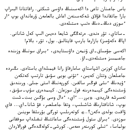
باس جاعىنان تاعى دا اكەسىنىڭ داۋسى شىكتى. راقاتتانا البىراپ
بارا جاتقاندا قۇلاق شەكەسىنەن اعاش بالعامەن ۇرعانداي بوپ ءار
ءسوزى دىڭ-دىڭ ەتىپ ەستىلەدى.
-ساتاي، تۇر ەندى. ەرتەڭگى شايعا دەيىن الىپ كەل شانانى.
اپاڭ ەكەۋمىز) بازارعا بارىپ قايتالىق. بول، تۇر، بالام!
اكەسى جۋمساق-اق ۇنمەن داۋىستايدى، ءبىراق سونىڭ وزىندە
جاعىمسىز ەستىلەدى-اۋ.
ساتاي كوزىن اشپاستاي سامارقاۋ رانا قيمىلداي باستادى. ىڭىردە
جاعىلعان وتتان كەيىن، ءتۇنى بويى سۋىق تارتىپ كەتكەن
ءۇيدىڭ ءىشى قوڭىر سالقىن. كورپەنىڭ استى جىلى. ورىندىق
ۇستىندەگى كيىمدەرىنە قول سوزعان. كيىمدەرى سۇپ-سۋىق،
تەمىرشە قاريدى. «برر... ءاي، ءدال وسى بۇگىن بىت-شىت
بوپ، شاناقتارىڭ شاشىلىپ، وتقا جاعىلعىر، قۋ شانا-اي... قاي
ۋاقىت بولدى ەكەن؟..» كوتەرىلىپ تورگى بۇرىشقا موينىن
سوزدى. ءبىراق ستول ۇستىندەگى ساعاتتىڭ تىقىلداپ سوققانى
بولماسا، ءتىلى كورىنەر ەمەس. كورشى-كولەڭدەگى قورالاردان