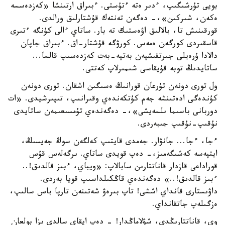
بويى تۇرشىگىپ، ءدىر ەتە ءتۇستى. ءبىراق ارتىنشا «كەزدەسسە
ەكەن، شىركىن»،- دەگەن تەنتەك قۇشتارلىق ورالدى.
قورقىنىش تا، بالالىق اۋەستىك تە بار. ساتاي ءالى كۇنگە ءتىرى
قاسقىردى كورگەن ەمەس. كورۋگە قۇشتار-اق. ءبىراق جاپان
دالادا ۇرەيلى جىرتقىشپەن بەتپە-بەت كەزدەسىپ قالسا...
ساتايدىڭ توبە قۇيقاسى شىمىرلاپ كەتتى.
ول تورى دونەن تۇرعان قورانىڭ ەسىگىن اشقان. تورى دونەن
كۇندەگى ادەتىنشە جەم كۇتكەندەي وقىرانىپ، تىپىرشيدى. «ات
دوربانى باسىما ىلسەيشى»،- دەگەندەي تۇمسىعىمەن ساتايدى
نۇقىپ-نۇقىپ جىبەردى.
ءجا، ءجا... جانۋار. جەمدى قايتىپ كەلگەن سوڭ جەيسىڭ،
ايتپەسە كەشىگەمىز،- دەپ قويدى ساتاي. ىرگەلەس قۇس
قوراداعى قازدار قاناتتارىن سابالاپ: «ويباي، ءبىز قالدىق!..
ءبىز قالدىق!..» دەگەندەي قاڭكىلداسىپ قويا بەردى.
داۋىستارى قانداي اششى! تاپ بىرەۋ شەتىنەن تارپا باس سالىپ،
ەزگىلەپ جاتقانداي.
وي، قاناتتارىڭدى، شۋلاماڭدار! - دەپ ايقاي سالدى ىزا بولعان