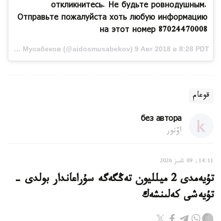
откликнитесь. Не будьте ровнодушным.
Отправьте пожалуйста хоть любую информацию
на этот номер 87024470008
Публикация от Айдос Мусабеков (@aidosmusabekov) 9 Авг 2018 в 8:28 PDT
قوعام
без автора
اۆتور
14:11, 09 تامىز 2026
تۇيەمدى 2 ميلليون تەڭگەگە سۇراعاندار بولدى -
تۇيەشى كەلىنشەك