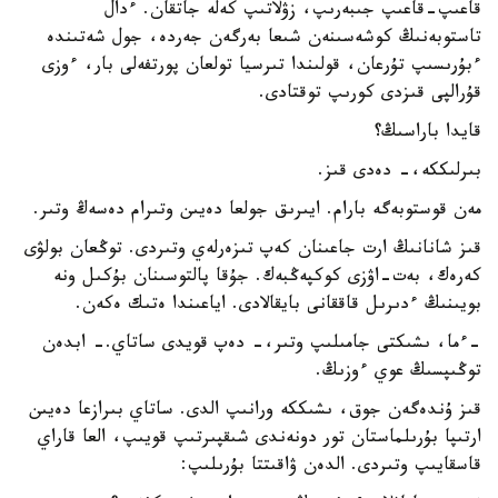
قاعىپ-قاعىپ جىبەرىپ، زۋلاتىپ كەلە جاتقان. ءدال
تاستوبەنىڭ كوشەسىنەن شىعا بەرگەن جەردە، جول شەتىندە
ءبۇرىسىپ تۇرعان، قولىندا تىرسيا تولعان پورتفەلى بار، ءوزى
قۇرالپى قىزدى كورىپ توقتادى.
قايدا باراسىڭ؟
بىرلىككە،- دەدى قىز.
مەن قوستوبەگە بارام. ايىرىق جولعا دەيىن وتىرام دەسەڭ وتىر.
قىز شانانىڭ ارت جاعىنان كەپ تىزەرلەي وتىردى. توڭعان بولۋى
كەرەك، بەت-اۋزى كوكپەڭبەك. جۇقا پالتوسىنان بۇكىل ونە
بويىنىڭ ءدىرىل قاققانى بايقالادى. اياعىندا ەتىك ەكەن.
-ءما، ىشىكتى جامىلىپ وتىر،- دەپ قويدى ساتاي.- ابدەن
توڭىپسىڭ عوي ءوزىڭ.
قىز ۇندەگەن جوق، ىشىككە ورانىپ الدى. ساتاي بىرازعا دەيىن
ارتىپا بۇرىلماستان تور دونەندى شىقپىرتىپ قويىپ، العا قاراي
قاسقايىپ وتىردى. الدەن ۋاقىتتا بۇرىلىپ: