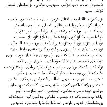
قاسقىردان»،- دەپ كۇلىپ جىبەردى ساتاي. قۋانعاننان شىققان
كۇلكى ەدى.
بۇل كەزدە تاڭ ابدەن اتقان. تۇمان سال سەيىلگەندەي بولدى،
ءبىراق كۇن سول بۇلىڭعىر قالپى. اسپان مەن جەردىڭ ەش
ايىرماشىلىعى جوق، ءبىرتەگىس اق بۇلىڭعىر. ءبىر ءتۇرلى
كوڭىلسىز، جاداۋ كۇن. ۇشقىنداعان قىلاۋ تاۋسىلار ەمەس،
قۇيىلىپ تۇر، قۇيىلىپ تۇر. قىراۋ باسقان تور دونەننىڭ جال-
قۇيرىعى اپپاق. ساتاي بويى توڭازىپ كىرپىكتەرى قايتا-قايتا
ايقاسىپ جابىسىپ قاپ كەلەدى. ول بويىن جىلىتپاق بوپ، تورى
دونەندى تەبىنىپ قاپ شابا جونەلدى. ءبىراق بوس قامىت
قولقىلداپ اتتىڭ موينىن سوعىپ، ۇزاق شاپتىرمادى. ونىڭ ۇستىنە
ەڭىسكە قاراي توقىممەن شاپقان تاقىمعا دا جايسىز ەكەن.
ءىشىن دە ءتۇيىپ جىبەردى. امالسىز ات باسىن ىرىكتى. ەڭىس
ءبىتىپ ورگە كەلگەن كەزدە شاۋىپ ەدى، كادىمگىدەي ەداۋىر
جولدى ءوندىرىپ تاستادى. ءوستىپ، ءبىر شاۋىپ، ءبىر
اياڭداپ تاستوبەگە دە جەتتى. شانانى جەگىپ اپ، ەشتەڭەگە
بۇرىلماستان كەيىن تارتتى. شاناعا جانتايا وتىرىپ، دەلبەنى