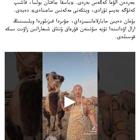
جەردەن الۋعا كەڭەس بەردى. «باسقا جاقتان بولسا، قاشىپ
كەتۋگە بەيىم تۇرادى، ويتكەنى مەكەنىن ساعىنادى» دەيدى.
بۇعان دەيىن حابارلاعانىمىزداي، جۋىردا قىزىلوردا وبلىسىنىڭ
ارال اۋدانىندا تۇيە سۇتىنەن قۇرعاق ۇنتاق شىعاراتىن زاۋىت ىسكە
قوسىلدى.