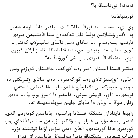
نەمەنە! قورقاسىڭ با؟
قورىقپاعاندا.
وي-ي، نەمەنەسىنە قورقاسىڭ؟ ءيت سياقتى عانا نارسە ەمەس
پە. ەگەر ۇمتىلاتىن بولسا قاق شەكەدەن مىنا قامشىمەن بىردى
تارتىپ جىبەرسەم...- ساتاي ەسى قالماي سامبىرلاپ كەتتى.-
ءوزى سەلت ەت-پەيدى-ەي، ايتاقتاعانىڭا. ناعىز ارلان ءبورى
عوي. سەنىڭ قاسقىردى بىرىنشى كورۋىڭ بە؟
بىلتىر قىستا الىستان ءبىر رەت كورگەم. جاقىننان كورۋىم وسى.
ءبالى، ءوزىمىز تالاي رەت كورگەمىز،- دەپ ساتاي وتىرىكتى دە
سوعىپ جىبەرگەنىن اڭعارماي قالدى. ارتىنشا ءتىلىن تىستەي
قويدى.- ءاي، قويشى سونى، قاسقىر دا ءسوز بوپ پا،- دەدى
ونان سوڭ.- ونان دا ساباق جايىن سويلەسەيىك تە.
رابيعا قايتادان ىشىككە قىمتانا ورانىپ، جاعاسىن كوتەرىپ الدى.
ادەمى پىستە مۇرىنى قىزارىپ، ۇڭگىر تۇبىنەن جىلتىراعانداي بوپ
كوزدەرى عانا كورىنەدى. العان دەمى سۋىق اۋاعا تۇتىنشە بۇر-
قىراپ شىعادى. ىشىكتىڭ بۇيرا سەڭسەڭ جاعاسىن اق قىراۋ