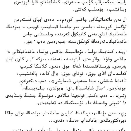
رابيعا سىڭعىرلاپ كۇلىپ جىبەردى. كىشكەنتاي قارا كوزدەرى
ويناقشىپ، جۇمىلىپ كەتتى.
ال مەن ماتەماتيكانى جاقسى كورەم،- دەدى اپپاق تىستەرىن
تۇگسل كورسەتە، باسىن بىر جاعىنا قيسايتىپ قويىپ.- بىزدىڭ
ماتەماتيك اعاي مەنى كانيكۋل كەزىندە وبلىستاعى جاس
ماتەماتيك-تەردىڭ كونكۋرسىنە جىبەرەمىن دەپ ءجۇر.
ارينە، كىتابىڭ بولسا، مۇعالىمىڭ جاقسى بولسا، ماتەماتيكانى دا
جاقسى وقۋعا بولار ەدى. ايتپەسە، نەمەنە، بىزگە ءبىر كارى ايەل
بەرەدى. ۇرىسقاقتىعىندا شەك جوق ەندى. كلاسكا كىرىپ
كەلسە-اق اقاي جوق، توقاي جوق: «ال كانە، پالەنشيىپ،
تاقتاعا شىقشى، مىنا ەسەپتى شىعارشى»، دەپ دىگەرلەي
جونەلەدى. ءسال شاتاسساڭ-اق: «بولدى، بىلمەيسىڭ،
وتىر»،- دەپ ەكىنى قونجيتا سالادى. سونسوڭ جىنىڭ ۇستايدى
دا ءتىپتى وقىعىڭ دا، تۇسىنگىڭ دە كەلمەيدى.
وي، سەن مۇعالىمدەرىڭنىڭ ءبارىن جامانداپ بولدىڭ عوش جاڭا
ديرەكتورىڭدى جامانداپ ەدىڭ، ەندى...