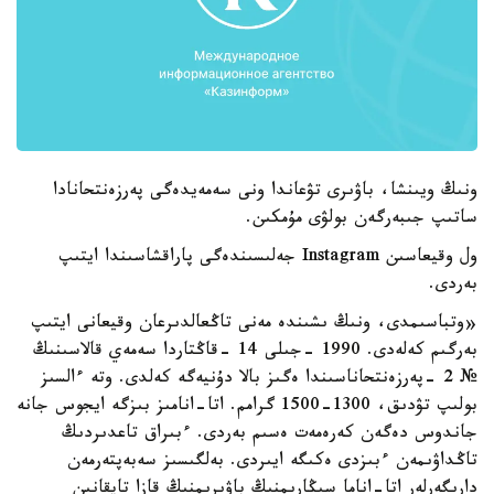
ونىڭ ويىنشا، باۋىرى تۋعاندا ونى سەمەيدەگى پەرزەنتحانادا
ساتىپ جىبەرگەن بولۋى مۇمكىن.
ول وقيعاسىن Instagram جەلىسىندەگى پاراقشاسىندا ايتىپ
بەردى.
«وتباسىمدى، ونىڭ ىشىندە مەنى تاڭعالدىرعان وقيعانى ايتىپ
بەرگىم كەلەدى. 1990 -جىلى 14 -قاڭتاردا سەمەي قالاسىنىڭ
№ 2 -پەرزەنتحاناسىندا ەگىز بالا دۇنيەگە كەلدى. وتە ءالسىز
بولىپ تۋدىق، 1300-1500 گرامم. اتا-انامىز بىزگە ايجوس جانە
جاندوس دەگەن كەرەمەت ەسىم بەردى. ءبىراق تاعدىردىڭ
تاڭداۋىمەن ءبىزدى ەكىگە ايىردى. بەلگىسىز سەبەپتەرمەن
دارىگەرلەر اتا-اناما سىڭارىمنىڭ باۋىرىمنىڭ قازا تاپقانىن