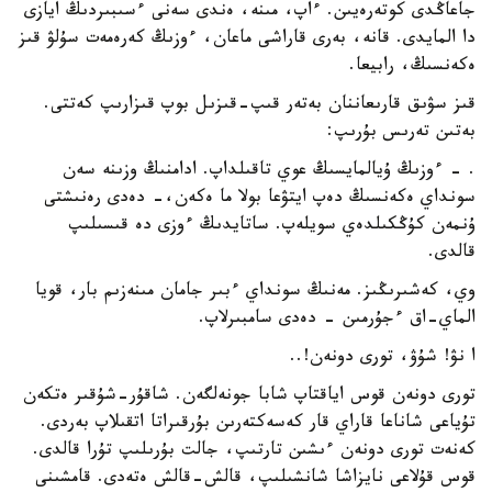
جاعاڭدى كوتەرەيىن. ءاپ، مىنە، ەندى سەنى ءسىبىردىڭ ايازى
دا المايدى. قانە، بەرى قاراشى ماعان، ءوزىڭ كەرەمەت سۇلۋ قىز
ەكەنسىڭ، رابيعا.
قىز سۋىق قارىعاننان بەتەر قىپ-قىزىل بوپ قىزارىپ كەتتى.
بەتىن تەرىس بۇرىپ:
. - ءوزىڭ ۇيالمايسىڭ عوي تاقىلداپ. ادامنىڭ وزىنە سەن
سونداي ەكەنسىڭ دەپ ايتۋعا بولا ما ەكەن،- دەدى رەنىشتى
ۇنمەن كۇڭكىلدەي سويلەپ. ساتايدىڭ ءوزى دە قىسىلىپ
قالدى.
وي، كەشىرىڭىز. مەنىڭ سونداي ءبىر جامان مىنەزىم بار، قويا
الماي-اق ءجۇرمىن - دەدى سامبىرلاپ.
ا نۋ! شۇۋ، تورى دونەن!..
تورى دونەن قوس اياقتاپ شابا جونەلگەن. شاقۇر-شۇقىر ەتكەن
تۇياعى شاناعا قاراي قار كەسەكتەرىن بۇرقىراتا اتقىلاپ بەردى.
كەنەت تورى دونەن ءىشىن تارتىپ، جالت بۇرىلىپ تۇرا قالدى.
قوس قۇلاعى نايزاشا شانشىلىپ، قالش-قالش ەتەدى. قامشىنى