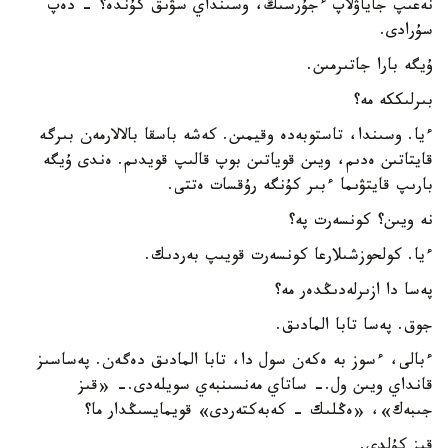
نەعىپ جاياۋلاپ ءجۇرسىڭ، وسىنداي سۋىق كۇندە؟ - دەپ
سۇرادى.
ۇيگە بارا جاتىرمىن.
بىرلىككە مە؟
ءيا. وسىندا، تاستوبەدە وقيمىن. كەشە باسقا بالالارمەن بىرگە
قايتاتىن ەدىم، ويىن قوياتىن بوپ قالىپ قويدىم. ەندى ۇيگە
بارىپ قايتۋىما ءبىر كۇنگە رۇقسات ەتتى.
نە ويىن؟ كونسەرت پە؟
ءيا. كولحوزشىلارعا كونسەرت قويىپ بەردىك.
پەسا دا ازىرلەدىڭدەر مە؟
جوق. پەسا تابا المادىق.
ءبالى، ءسوز بە ەكەن سول دا، تابا المادىق دەگەن. پەساسىز
قانداي ويىن ول.- ساتاي مەنسىنبەي سويلەدى.- «قىز
جىبەك»، «ەڭلىك - كەبەكتەردى» قويمايسىڭدار ما؟
قىز كۇلدى.