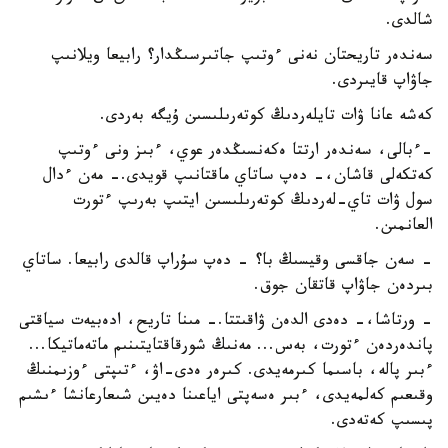
شالدى.
سەندەر تاريحتان نەنى ءوتىپ جاتىرسىڭدار؟ رابيعا ويلانىپ
جاۋاپ قايىردى.
كەشە عانا ۋات تايلەردىڭ كوتەرىلىسىن ۇيگە بەردى.
-ءبالى، سەندەر ارتتا ەكەنسىڭدەر عوي، ءبىز ونى ءوتىپ
كەتكەلى قاشان،- دەپ ساتاي ماقتانىپ قويدى.- مەن ءدال
سول ۋات تاي-لەردىڭ كوتەرىلىسىن ايتىپ بەرىپ ءتورت
العانمىن.
- سەن جاقسى وقيسىڭ با؟ - دەپ سۇراپ قالدى رابيعا. ساتاي
بىردەن جاۋاپ قاتقان جوق.
- ورتاشا،- دەدى الدەن ۋاقىتتا.- مىنا تاريح، ادەبيەت سياقتى
پاندەردەن ءتورت، بەس... مەنىڭ شورقاقتايتىنىم ماتەماتيكا...
ءبىر پالە، باسىما كىرمەيدى. كىرەر ەدى-اۋ، ءتىپتى ءوزىمنىڭ
وقىعىم كەلمەيدى، ءبىر ەسەپتى اياعىنا دەيىن شىعارعانشا ءىشىم
پىسىپ كەتەدى.