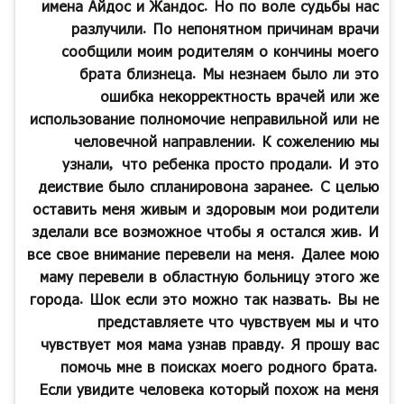
имена Айдос и Жандос. Но по воле судьбы нас
разлучили. По непонятном причинам врачи
сообщили моим родителям о кончины моего
брата близнеца. Мы незнаем было ли это
ошибка некорректность врачей или же
использование полномочие неправильной или не
человечной направлении. К сожелению мы
узнали, что ребенка просто продали. И это
деиствие было спланировона заранее. С целью
оставить меня живым и здоровым мои родители
зделали все возможное чтобы я остался жив. И
все свое внимание перевели на меня. Далее мою
маму перевели в областную больницу этого же
города. Шок если это можно так назвать. Вы не
представляете что чувствуем мы и что
чувствует моя мама узнав правду. Я прошу вас
помочь мне в поисках моего родного брата.
Если увидите человека который похож на меня