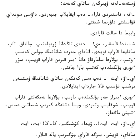
ۇستەمە-لەتە ۇيىرگەن ساتاي كەنەت:
-انە، قاسقىردى قارا،- دەپ ايقايلاپ جىبەردى. داۋسى سونداي
قۋانىشتى داۋرىعا شىقتى.
رابيعا دا جالت قارادى.
شىنىندا قاسقىر، ەي! - دەدى تاڭدانا ۇرەيلەنىپ. جالتاق-تاپ
ساتايعا قاراپ قويدى. اناداي جەردە شانانىڭ جولىن كەسىپ
ءوتىپ، بۇلارعا سامارقاۋ عانا ءبىر قىرىن قاراپ قويىپ، سۇر
ءبورى بۋلكىلدەپ كەتىپ بارا جاتتى.
اي-اۋ، ايت! - دەپ ەسى كەتكەن ساتاي شانانىڭ ۇستىنەن
ىرشىپ تۇسىپ قالا جازداپ ايقايلادى.
ءبورى ءبىراز جەر بۇلكىلدەپ بارىپ، بۇلارعا نەمكەتتى قاراپ
قويىپ، شوقايىپ وتىردى. ويىنا ەشتەڭە كىرىپ شىعاتىن ەمەس،
ءتىپتى ماڭعاز.
اي-اۋ، ايت! ايت!.. ۋيدا، كۇشىگىم، كا-كا! ايت، ايت!
ساتاي، قويشى. بىزگە قاراي جۇگىرىپ پالە قىلار.