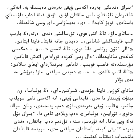
ءبىراق ەندىگى جەردە اكەسى ۇيقى بەرەدى دەيسىڭ بە. انەكي،
شاقىرعان تاۋىقتاي باس جاقتان اۋىق-اۋىق قىلقىلداپ داۋىستاي
باستادى. قويۋ كايدا!.. ەي، بەيمازاسى-اي وسى شالدىڭ.
-ساتاي-اۋ، تاڭ اتتى عوي، تۇرساڭشى ەندى. ەرتەرەك بارىپ
الىپ قايتساڭشى شانانى،- دەيدى جانە قايتا-قايتا ايتادى.
«ءالى ءتۇن ورتاسى عانا عوي، تاڭ اتسىن دا...» - دەگىسى
كەلەدى ساتايدىڭ. ءدال وسى كەزدە قوراداعى اتەش قاناتىن
دۇرسىلدەتە قاعىپ قويىپ، تاماعى جىرتىلارداي ايعاي سالادى:
«تاڭ اتىپ قالدى-ە-ە...» دەيتىن سياقتى. مازا بەرۋشى مە
ەدى بۇلار.
ساتاي كوزىن قايتا جۇمدى. شىركىن-اي، ەڭ بولماسا، ون
مينۋت ۇيىقتار ما ەدى. قايداعى ۇيقى، انە اكەسى تاعى سويلەپ
جاتىر. «قاپ، ۇيقى بەرمەدى-اۋ» دەپ رەنجىدى، ونان سوڭ:
«قوي، تۇرايىن، بولماس» دەپ ويلادى تاعى دا. ءبىراق بۇل
تەك ويى عانا. انە تۇردىم، مىنە، تۇردىم دەپ جاتقان، ەندى
بىردە ءتىپتى كيىنە باستاعان سياقتى ەدى، سويتسە قايتادان
ماۋجىراپ ۇيىقتاپ كەتىپتى...