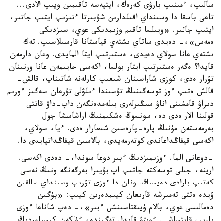
سالىپ، ءمىنىپ بارۋى كەرەك، ايتپەسە تاقىمىن ويىپ الادى...
تاعى باسقا دا وسىنداي اقىلدارىن شۇبىرتا ءتىزىپ ايتىپ جاتىر،
ايتىپ جاتىر. «ويىلسا تاقىم وزىمدىكى عوي، سىزدىكى
ەمەس»،- دەيدى ساتاي ىشتەي قياستانا قارسىلاسىپ. تەك
ىشتەي عانا سولاي دەيدى، ەستىرتىپ ايتا المايدى. وعان دارمەن
قايدا؟ ەگەر ەستىرتىپ ايتار بولسا، اكەسى جايىمەن عانا ورنىنان
تۇرار ەدى، كوزى شاراسىنان شىعىپ كارلەنە شاتىناپ، قالش-
قالش ەتىپ ءوز توسەگىنىڭ تۇسىندا ءىلۋلى تۇرعان سەگىز ءورىم
دىراۋ قامشىنى اناۋ سىڭىرلەرى بىلەمدەنگەن داپ-داۋ قاتتى
قولىنا الار ەدى دە، سونسوڭ ەشكىمنىڭ اراشاسشا جول
بەرمەستەن مۇنىڭ پارە-پارەسىن شىعارار ەدى. ءيا، سولاي،
اكەسى قيقاڭداعاندى كوتەرمەيدى، بالاسىن قيقاڭداتپايدى دا.
-دوعانى الما. ءوزىمىزدىڭ ءبىر دوعا سوندا،- دەدى اكەسى.
ارينە، جىلى توسەكتە جاتىپ اپ بۇيىرا بەرگەنگە ونىڭ نەسى
كەتىپ بارادى دەيسىڭ. ونان دا ءوزى تۇرىپ وسىنداي سالقىن
ۇيدە ەتتى تەمىرشە قارىعان كيىمدەرىن كيىپ: «بۇگىن
دەمالىسى عوي، بالام ۇيىقتاسىنشى ءبىر»،- دەپ شاناعا ءوزى
بارىپ قايتساشى. ءويتۋ قايدا. تەگىندە، ءۇلكەن كىسىلەردىڭ