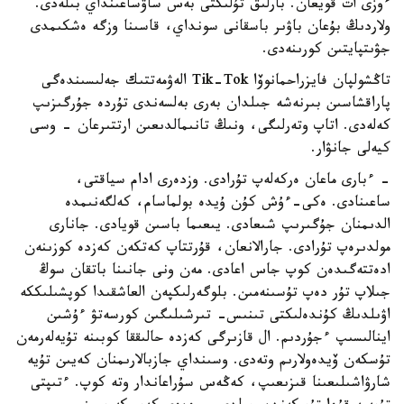
ءوزى ات قويعان. بارلىق تۇلىكتى بەس ساۋساعىنداي بىلەدى.
ولاردىڭ بۇعان باۋىر باسقانى سونداي، قاسىنا وزگە ەشكىمدى
جۋىتپايتىن كورىنەدى.
تاڭشولپان فايزراحمانوۆا Tik-Tok الەۋمەتتىك جەلىسىندەگى
پاراقشاسىن بىرنەشە جىلدان بەرى بەلسەندى تۇردە جۇرگىزىپ
كەلەدى. اتاپ وتەرلىگى، ونىڭ تانىمالدىعىن ارتتىرعان - وسى
كيەلى جانۋار.
- ءبارى ماعان ەركەلەپ تۇرادى. وزدەرى ادام سياقتى،
ساعىنادى. ەكى-ءۇش كۇن ۇيدە بولماسام، كەلگەنىمدە
الدىمنان جۇگىرىپ شىعادى. يىعىما باسىن قويادى. جانارى
مولدىرەپ تۇرادى. جارالانعان، قۇرتتاپ كەتكەن كەزدە كوزىنەن
ادەتتەگىدەن كوپ جاس اعادى. مەن ونى جانىنا باتقان سوڭ
جىلاپ تۇر دەپ تۇسىنەمىن. بلوگەرلىكپەن العاشقىدا كوپشىلىككە
اۋىلدىڭ كۇندەلىكتى تىنىس- تىرشىلىگىن كورسەتۋ ءۇشىن
اينالىسىپ ءجۇردىم. ال قازىرگى كەزدە حالىققا كوبىنە تۇيەلەرمەن
تۇسكەن ۆيدەولارىم وتەدى. وسىنداي جازبالارىمنان كەيىن تۇيە
شارۋاشىلىعىنا قىزىعىپ، كەڭەس سۇراعاندار وتە كوپ. ءتىپتى