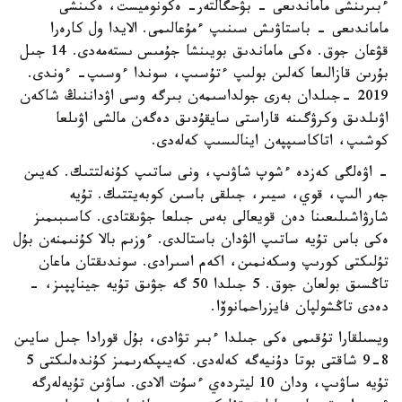
ءبىرىنشى ماماندىعى - بۋحگالتەر- ەكونوميست، ەكىنشى
ماماندىعى - باستاۋىش سىنىپ ءمۇعالىمى. الايدا ول كارەرا
قۋعان جوق. ەكى ماماندىق بويىنشا جۇمىس ىستەمەدى. 14 جىل
بۇرىن قازالىعا كەلىن بولىپ ءتۇسىپ، سوندا ءوسىپ- ءوندى.
2019 -جىلدان بەرى جولداسىمەن بىرگە وسى اۋداننىڭ شاكەن
اۋىلدىق وكرۋگىنە قاراستى سايقۇدىق دەگەن مالشى اۋىلعا
كوشىپ، اتاكاسىپپەن اينالىسىپ كەلەدى.
- اۋەلگى كەزدە ءشوپ شاۋىپ، ونى ساتىپ كۇنەلتتىك. كەيىن
جەر الىپ، قوي، سيىر، جىلقى باسىن كوبەيتتىك. تۇيە
شارۋاشىلىعىنا دەن قويعالى بەس جىلعا جۋىقتادى. كاسىبىمىز
ەكى باس تۇيە ساتىپ الۋدان باستالدى. ءوزىم بالا كۇنىمنەن بۇل
تۇلىكتى كورىپ وسكەنمىن، اكەم اسىرادى. سوندىقتان ماعان
تاڭسىق بولعان جوق. 5 جىلدا 50 گە جۋىق تۇيە جيناپپىز، -
دەدى تاڭشولپان فايزراحمانوۆا.
ويسىلقارا تۇقىمى ەكى جىلدا ءبىر تۋادى، بۇل قورادا جىل سايىن
8-9 شاقتى بوتا دۇنيەگە كەلەدى. كەيىپكەرىمىز كۇندەلىكتى 5
تۇيە ساۋىپ، ودان 10 ليتردەي ءسۇت الادى. ساۋىن تۇيەلەرگە