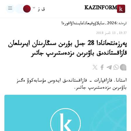
KAZINFORM
ق ز
ترەند:
2026-سايلاۋ
وقيعا
تاعايىنداۋ
اقوردا
15:37, 13 تامىز 2018
پەرزەنتحانادا 28 جىل بۇرىن سىڭارىنان ايىرىلعان
قازاقستاندىق باۋىرىن ىزدەستىرىپ جاتىر
استانا. قازاقپارات - قازاقستاندىق ايدوس مۇسابەكوۆ ەگىز
باۋىرىن ىزدەستىرىپ جاتىر.