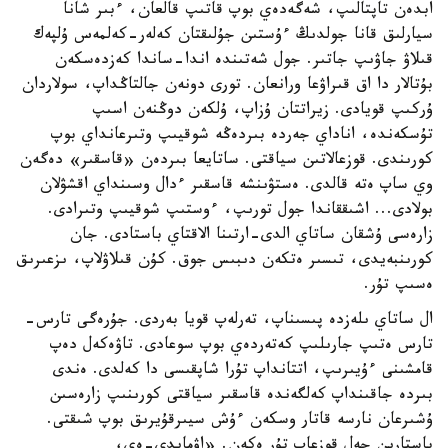
ابدەن تاپتالىپ، شەگەدەي بوپ قاتىپ قالعان، ءبىر شانا
سيارلىق قانا جولدىڭ ءۇستىن جۇلىقتان كەلەر-كەلمەس ۇلپەك
قىلاۋ جاۋىپ جاتىر. جول شەتىندە اندا-ساندا كەزدەسكەن
بۇتالار دا اق قىراۋعا ورانعان. تورى دونەن جالتاڭداپ، سولاردان
ۇركىپ قويادى. زيراتتان ۇزاپ، ۇلكەن دوڭنەن اسىپ
تۇسكەندە، اناداي جەردە بىردەڭە شوقيىپ وتىرعانداي بوپ
كورىندى. قوزعالاتىن سياقتى. ساتايعا بىردەن «قاسقىر» دەگەن
وي ساپ ەتە قالدى. ەستۋىنشە قاسقىر ءدال وسىنداي اقشۋلان
بولادى... اشىققاندا جول تورىپ، ءوستىپ شوقيىپ وتىرادى.
زارەسى ۇشقان ساتاي الدى-ارتىنا الاقتاي باستادى. جان
كورىنبەيدى، تىسىر ەتكەن دىبىس جوق. كۇن قىلاۋلاپ، ىزعىرىق
ەسىپ تۇر.
ال ساتاي ىلەزدە پىسىناپ، تەرلەپ قويا بەردى. جۇرەگى تارس-
تارس ەتىپ جارىلىپ كەتەردەي بوپ سوعادى. تاۋەكەل دەپ
قامشىنى ءۇيىرىپ، اتتانداپ تۇرا شاپقىسى دا كەلدى. ەندى
بىردە جاقىنداپ كەلگەندە قاسقىر سياقتى كورىنىپ زارەسىن
ۇشىرعان نارسە قاتار وسكەن ءۇش سيىرقۇيرىق بوپ شىقتى.
باستارىن جەل قوزعاپ تۇر ەكەن. «اۋمايدى-ەي،