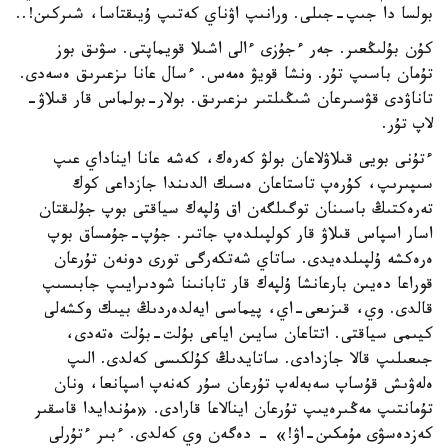
بولسا دا جىپ-جىلى. ورانىپ اۋناي كەتىپ ۇيىقتاسا، شىركىن!..
كۇن بۇلىڭعىر. جەر ءجۇزى ءالى اشىلا قويماپتى. سۋىق بوز
تۇمان باسىپ تۇر. ونشا قويۋ ەمەس. ءسال عانا ىزعىرىق ەسەدى.
تاناۋدى قۋسىرعان شىڭىلتىر ىزعىرىق. بولار-بولماس قار قىلاۋ-
لاپ تۇر.
ءتۇنى بويى قىلاۋلاعان بولۋ كەرەك، كەشە عانا ايناداي عىپ
سىپىرىپ، كۇرەپ تاستاعان ەسىك الدىندا جازداعى كوك
تەرەكتىڭ باسىنان توگىلگەن اق ۇلپەك سياقتى بوپ جۇلىقتان
اسار اسپاس قىلاۋ قار كولپىلدەپ جاتىر. جۇپ-جۇمساق بوپ
ەرەكشە ۇلپىلدەيدى. ساتاي شەتكەرگى تورى دونەن تۇرعان
قوراعا دەيىن بارعانشا ۇلپەك قار تابانىنا شودىرايىپ جابىسىپ
قالدى. وي، قىزىعى-اي، پيماسى ايەلدەردىڭ بيىك وكشەلى
كيىمى سياقتى. اتتاعان سايىن اياعى بۇلت-بۇلت ەتەدى،
جىعىلىپ قالا جازدادى. ساتايدىڭ كۇلكىسى كەلدى. الىپ
ەلەۋىش قۇساپ سەبەلەپ تۇرعان سۇر كەنەپ اسپانعا، ونان
تۇمانتىپ مەڭىرەيىپ تۇرعان اينالاعا قارادى. «مۇندايدا قاسقىر
كەزدەسۋى مۇمكىن-اۋ!» - دەگەن وي كەلدى. ءبىر ءتۇرلى