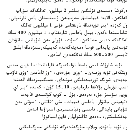
تۇيەمە قۇدا تۇسكەندەر بولدى،- دەدى كەيىپكەرىمىز.
ەركوشا ەسىمدى تۇلىگىن بىلتىر 2 ميلليون تەڭگەگە سۇراپ
كەلگەن. الايدا قيماستىق سەزىمنەن ۇسىنىستان باس تارتىپتى.
ول كەزدە ءبىر تۇيەنىڭ نارىقتاعى قۇنى 1 ميلليون تەڭگە
شاماسىندا ەكەن. بيىل باعاسى شارىقتاپ، 1 ميلليون 400 مىڭ
تەڭگەگە دەيىن جەتكەن. ءسۇت، قۇرتى مەن شۇباتىن ساتۋدان
تۇسەتىن پايدانى قوسا ەسەپتەگەندە كەيىپكەرىمىزدىڭ ايلىق
تابىسى 500-600 مىڭ تەڭگەدەن اسادى.
- تۇيە شارۋاشىلىعى باسقا تۇلىكتەرگە قاراعاندا اسا قيىن ەمەس.
ويتكەنى تۇيە وزىمەن- ءوزى جۇرەدى، ءوز تاماعىن ءوزى تاۋىپ
جەيدى. شولگە توزىمدىلىگى سونداي، ەسىگىمىزدىڭ الدىندا
اعىپ تۇرعان بۇلاققا بارمايدى. 10-15 كۇن، كەيدە ءبىر اي
بويى سۋسىز جۇرە بەرەدى. بۇل - كوپ كۇتىمدى قاجەت
ەتپەيتىن جانۋار. باعاسى قىمبات، ەتى ءتاتتى، ءسۇتى مەن
شۇباتى پايدالى. تابىسى وتباسىمىزدى اسىراۋعا ابدەن
جەتكىلىكتى،-دەدى تاڭشولپان فايزراحمانوۆا.
ول تۇيە باعۋدى ويلاپ جۇرگەندەرگە تۇلىكتى جەرگىلىكتى