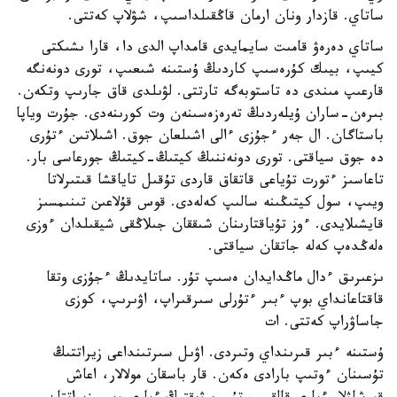
ساتاي. قازدار ونان ارمان قاڭقىلداسىپ، شۋلاپ كەتتى.
ساتاي دەرەۋ قامىت سايمايدى قامداپ الدى دا، قارا ىشىكتى
كيىپ، بيىك كۇرەسىپ كاردىڭ ۇستىنە شىعىپ، تورى دونەنگە
قارعىپ مىندى دە تاستوبەگە تارتتى. لۋىلدى قاق جارىپ وتكەن.
بىرەن-ساران ۇيلەردىڭ تەرەزەسىنەن وت كورىنەدى. جۇرت وياپا
باستاگان. ال جەر ءجۇزى ءالى اشىلعان جوق. اشىلاتىن ءتۇرى
دە جوق سياقتى. تورى دونەننىڭ كيتىڭ-كيتىڭ جورعاسى بار.
تاعاسىز ءتورت تۇياعى قاتقاق قاردى تۇقىل تاياقشا قىتىرلاتا
ويىپ، سول كيتىڭىنە سالىپ كەلەدى. قوس قۇلاعىن تىنىمسىز
قايشىلايدى. ءوز تۇياقتارىنان شىققان جىلاڭقى شيقىلدان ءوزى
ەلەڭدەپ كەلە جاتقان سياقتى.
ىزعىرىق ءدال ماڭدايدان ەسىپ تۇر. ساتايدىڭ ءجۇزى وتقا
قاقتاعانداي بوپ ءبىر ءتۇرلى سىرقىراپ، اۋىرىپ، كوزى
جاساۋراپ كەتتى. ات
ۇستىنە ءبىر قىرىنداي وتىردى. اۋىل سىرتىنداعى زيراتتىڭ
تۇسىنان ءوتىپ بارادى ەكەن. قار باسقان مولالار، اعاش