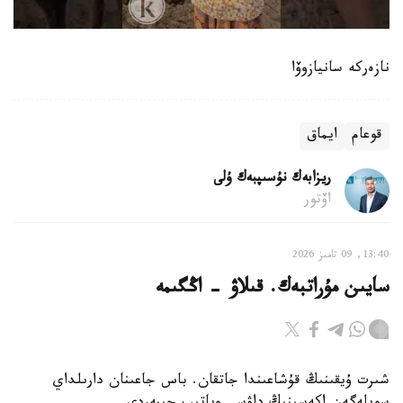
نازەركە سانيازوۆا
قوعام
ايماق
ريزابەك نۇسىپبەك ۇلى
اۆتور
13:40, 09 تامىز 2026
سايىن مۇراتبەك. قىلاۋ - اڭگىمە
شىرت ۇيقىنىڭ قۇشاعىندا جاتقان. باس جاعىنان دارىلداي