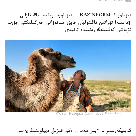
قىزىلوردا. KAZINFORM - قىزىلوردا وبلىسىنىڭ قازالى
اۋدانىندا تۇراتىن تاڭشولپان فايزراحمانوۆانى جەرگىلىكتى جۇرت
تۇيەشى كەلىنشەك رەتىندە تانيدى.
Фото: Назерке Саниязова/Kazinform
كەيىپكەرىمىز - ءبىر ەمەس، ەكى قىزىل ديپلومنىڭ يەسى.