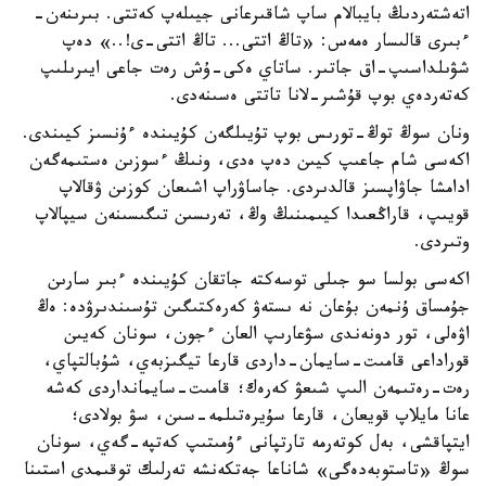
اتەشتەردىڭ بايبالام ساپ شاقىرعانى جيىلەپ كەتتى. بىرىنەن-
ءبىرى قالىسار ەمەس: «تاڭ اتتى... تاڭ اتتى-ى!..» دەپ
شۋىلداسىپ-اق جاتىر. ساتاي ەكى-ۇش رەت جاعى ايىرىلىپ
كەتەردەي بوپ قۇشىر-لانا تاتتى ەسىنەدى.
ونان سوڭ توڭ-تورىس بوپ تۇيىلگەن كۇيىندە ءۇنسىز كيىندى.
اكەسى شام جاعىپ كيىن دەپ ەدى، ونىڭ ءسوزىن ەستىمەگەن
ادامشا جاۋاپسىز قالدىردى. جاساۋراپ اشىعان كوزىن ۋقالاپ
قويىپ، قاراڭعىدا كيىمىنىڭ وڭ، تەرىسىن تىگىسىنەن سيپالاپ
وتىردى.
اكەسى بولسا سو جىلى توسەكتە جاتقان كۇيىندە ءبىر سارىن
جۇمساق ۇنمەن بۇعان نە ىستەۋ كەرەكتىگىن تۇسىندىرۋدە: ەڭ
اۋەلى، تور دونەندى سۋعارىپ العان ءجون، سونان كەيىن
قوراداعى قامىت-سايمان-داردى قارعا تيگىزبەي، شۇبالتپاي،
رەت-رەتىمەن الىپ شىعۋ كەرەك؛ قامىت-سايمانداردى كەشە
عانا مايلاپ قويعان، قارعا سۇيرەتىلمە-سىن، سۋ بولادى؛
ايتپاقشى، بەل كوتەرمە تارتپانى ءۇمىتىپ كەتپە-گەي، سونان
سوڭ «تاستوبەدەگى» شاناعا جەتكەنشە تەرلىك توقىمدى استىنا