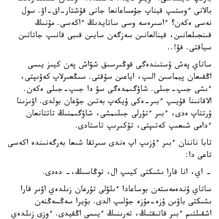
بالانى ءوستىپ قيناپ جۇمساعانعا جانى قۇشتار-اق-اۋ. سول
نەسى ەكەن؟ ءاسىرەسە وسى ساتايدىڭ ءاكەسى. مۇنىڭ
قىنجىلعانىن، قينالعانىن سەزگەن سايىن قىبى قانىپ جاتاتىن
سياقتى. فۋ!..
ساتاي پەش ۇستىندەگى قوڭىرسىق شۋاش پەن كيىز يىسى
اڭقىعان پيماسىن الىپ، اياعىن سۇقتى. سىڭعىرلاپ كەۋىپتى،
ءىشى جىپ-جىلى. شاۋگىمدەگى سۋ دا جىپ-جىلى ەكەن.
الاقانىنا قۇيىپ ءبىر-ەكى ۇيكەپ بەتىن جۋعان بولدى. اۋىزىنا
ۇرتتاپ ەدى، ءبىر ءتۇرلى جىلىمشى، شاۋگىمنىڭ تاتتانعان
ءدامى شىعىپ كەتىپتى، تۇكىرىپ تاستادى.
تابا ناننان ءبىر ءۇزىپ اپ ەندى سىرتقا شىعا بەرگەنىندە اكەسى
تاعى دا:
- اي، انا قارا ىشىكتى كيىپ ال، توڭاسىڭ،- دەدى.
ساتاي ۇندەمەستەن بوساعادا ءىلۋلى تۇرعان زىلدەي اۋىر قارا
ىشىكتى باۋىن ۇزە-مۇزە جۇلىپ الدى. بۇيرا سەڭسەڭنەن
اشقىلتىم ءبىر قاتىقتىڭ، تەرىنىڭ ءيىسى اڭقيدى. ءوزى زىلدەي