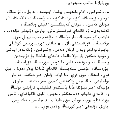
بوربايلاتا سالىپ جىبەردى.
«...شىركىن، ادام ولمەيتىن بولسا. ايتپەسە، نە ول... تۋاسىڭ،
ءومىر سۇرەسىڭ، كۇندەردىڭ كۇنىندە ولەسىڭ دە قالاسىڭ، ال
سونان كەيىن... سونان كەيىنگىسىن ءتىپتى ويلاعىڭ دا
كەلمەيدى-اۋ، قانداي قورقىنىش-تى. جارىق دۇنيەنى مۇلدەم...
قايتىپ كورمەيسىڭ. بار بولساڭ دا مۇلدەم تىپ-تيپىل جوق
بولاسىڭ... قورقىنىشتى-اق...» ساتاي ءوزى-وزىنەن كوڭىلى
جابىرقاپ اۋىر ويدان ارىلار ەمەس. «شىركىن، ۇلكەندەر ايتاتىن
و دۇنيە دەگەن بار بولا قالسا، قانداي تاماشا! بۇ دۇنيەدەن
ولەسىڭ دە و دۇنيەدە تاعى دا ءومىر سۇرەسىڭ. تۇراسىڭ،
جۇرەسىڭ، جۇمىس ىستەيسىڭ. قانداي تاماشا بولار ەدى!.. جوق
قوي، اتتەڭ، جوق قوي. ەڭ اياعى زامان اقىر دەگەنى دە بار
بولسايشى. مىڭ جىل وتكەننەن كەيىن جەر بەتىنە - جارىق
دۇنيەگە ءبىر مينۋتقا عانا باسىڭدى قىلتيتىپ قارايتىن بولساڭ.
و، قانداي عاجاپ دە-سەڭشى. مەيلى، تاۋى قاڭباقتاي، تاسى
بۇرشاقتاي بوپ، توپان سۋى قاپتاپ-اق جاتسىن، تەك وسى
جارىق دۇنيەنى ءبىر كورسەڭ بولادى عوي...»