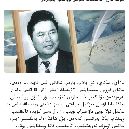
سويلەگەن اكەسىنىڭ داۋسى وياتىپ جىبەردى
-ءاي، ساتاي، تۇر بالام، بارىپ شانانى الىپ قايت،- دەدى.
ساتاي كوزىن سىعىرايتتى. ءۇيدىڭ ءىشى ءالى قاراڭعى ەكەن.
تەرەزەدەن بۇلىڭعىر عانا جارىق ءتۇسىپ تۇر. ءتۇن ورتاسىنان
جاڭا عانا اۋعان مەزگىل سياقتى. ناعىز ءتاتتى ۇيقىنىڭ شاعى دا.
بۇكىل تۇلا بويى ماۋجىراپ ۇيىپ، ءدال وسى كۇيدە تالىقسىپ
ۇيىقتاپ جاتا بەرگىسى كەلەدى. بۇل شاقتا ادام بەلگىسىز ءبىر،
جاقسى اۋەزگە تەربەتىلىپ، تالىقسىپ قانا ۇيىقتايتىن بولار.