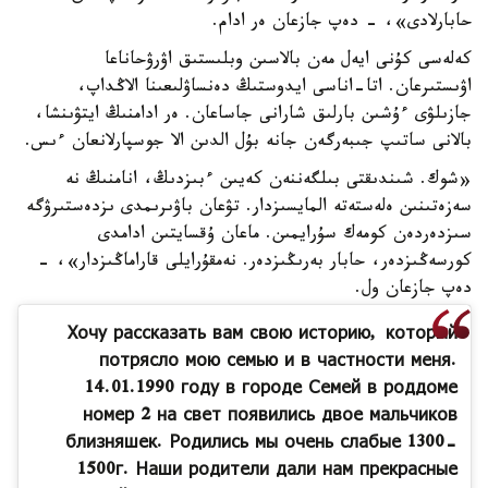
حابارلادى»، - دەپ جازعان ەر ادام.
كەلەسى كۇنى ايەل مەن بالاسىن وبلىستىق اۋرۋحاناعا
اۋىستىرعان. اتا-اناسى ايدوستىڭ دەنساۋلىعىنا الاڭداپ،
جازىلۋى ءۇشىن بارلىق شارانى جاساعان. ەر ادامنىڭ ايتۋىنشا،
بالانى ساتىپ جىبەرگەن جانە بۇل الدىن الا جوسپارلانعان ءىس.
«شوك. شىندىقتى بىلگەننەن كەيىن ءبىزدىڭ، انامنىڭ نە
سەزەتىنىن ەلەستەتە المايسىزدار. تۋعان باۋىرىمدى ىزدەستىرۋگە
سىزدەردەن كومەك سۇرايمىن. ماعان ۇقسايتىن ادامدى
كورسەڭىزدەر، حابار بەرىڭىزدەر. نەمقۇرايلى قاراماڭىزدار»، -
دەپ جازعان ول.
Хочу рассказать вам свою историю, который
потрясло мою семью и в частности меня.
14.01.1990 году в городе Семей в роддоме
номер 2 на свет появились двое мальчиков
близняшек. Родились мы очень слабые 1300-
1500г. Наши родители дали нам прекрасные