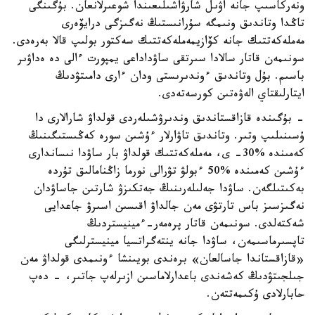
ونەركاسىپ جانە اۋىل شارۋاشىلىعىندا شوعىرلانعان. بۇگىنگى
تاڭدا وتاندىق ونىمگە سۇرانىستىڭ نەگىزگى درايۆەرى
مەملەكەتتىك جانە كۆازيمەملەكەتتىك سەكتور بولىپ قالا بەرەدى.
سونىمەن قاتار سالادا سىرتقى ساۋداداعى يمپورت ءالى دە ەداۋىر
باسىم. بۇل وتاندىق ءوندىرىستى ودان ءارى دامىتۋدىڭ
ايتارلىقتاي الەۋەتىن كورسەتەدى.
- بۇگىندە قازاقستاندىق وندىرۋشىلەردى قولداۋ شارالارى دا
ۇسىنىلىپ وتىر. وتاندىق تاۋارلار ءۇشىن سورە كەڭىستىگىنىڭ
كەمىندە %30- ى، مەملەكەتتىك قولداۋ بار ساۋدا نىساندارى
ءۇشىن كەمىندە %50 ءبولۋ تۋرالى نورما زاڭنامالىق تۇردە
بەكىتىلگەن. ساۋدا جەلىلەرىنىڭ جەتكىزۋ شارتىن جاساۋدان
نەگىزسىز باس تارتۋى مەن جالداۋ اقىسىن اسىرۋ جاعدايى
شەكتەلدى. سونىمەن قاتار پرەمەر-ءمينيستردىڭ
تاپسىرماسىمەن، ساۋدا جانە ينتەگراتسيا مينيسترلىگى
«قازاقستاندا جاسالعان» برەندى بويىنشا ءونىمدى قولداۋ مەن
جىلجىتۋدىڭ كەشەندى باعدارلاماسىن ازىرلەپ جاتىر، - دەپ
حابارلادى ۇكىمەتتەن.