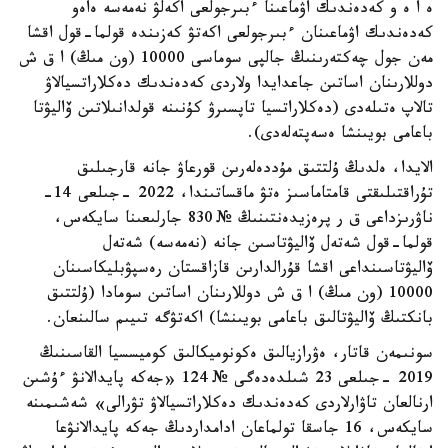
ە ا ە و كەدەندىك اۋماعىنا ءبىرجولعى اكەلۋ نەمەسە ەاەو
كەدەندىك اۋماعىنان ءبىرجولعى اكەتۋ كەزىندە قولما-قول اقشا
مەن جول چەكتەرىنىڭ جالپى سوماسى 10000 (ون مىڭ) ا ق ش
دوللارىنان اساتىن جاعدايدا ولاردى كەدەندىك دەكلاراتسيالاۋ
تالاپ ەتىلەدى (دەكلاراتسيا تاپسىرۋ كۇنىنە قولدانىلاتىن ۆاليۋتا
باعامى بويىنشا ەسەپتەلەدى).
الايدا، ەلدىڭ ۇلتتىق مۇددەلەرىن قورعاۋ جانە قارجىلىق
تۇراقتىلىقتى قامتاماسىز ەتۋ ماقساتىندا، 2022 -جىلعى 14-
ناۋرىزداعى ق ر پرەزيدەنتىنىڭ № 830 جارلىعىنا سايكەس،
قولما-قول شەتەل ۆاليۋتاسىن جانە (نەمەسە) شەتەل
ۆاليۋتاسىنداعى اقشا قۇرالدارىن قازاقستان رەسپۋبليكاسىنان
10000 (ون مىڭ) ا ق ش دوللارىنان اساتىن سومادا (ۇلتتىق
بانكتىڭ ۆاليۋتالىق باعامى بويىنشا) اكەتۋگە تىيىم سالىنعان.
سونىمەن قاتار، ەۋرازيالىق ەكونوميكالىق كوميسسيا القاسىنىڭ
2019 -جىلعى 23 شىلدەدەگى № 124 «جەكە پايدالانۋ ءۇشىن
ارنالعان تاۋارلاردى كەدەندىك دەكلاراتسيالاۋ تۋرالى» شەشىمىنە
سايكەس، 16 جاسقا تولماعان ادامداردىڭ جەكە پايدالانۋعا