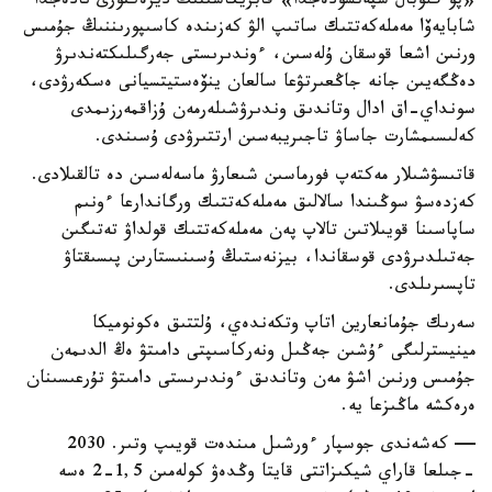
«پو گلوبال سپەتسودەجدا» فابريكاسىنىڭ ديرەكتورى نادەجدا
شابايەۆا مەملەكەتتىك ساتىپ الۋ كەزىندە كاسىپورىننىڭ جۇمىس
ورنىن اشعا قوسقان ۇلەسىن، ءوندىرىستى جەرگىلىكتەندىرۋ
دەڭگەيىن جانە جاڭعىرتۋعا سالعان ينۆەستيتسيانى ەسكەرۋدى،
سونداي-اق ادال وتاندىق وندىرۋشىلەرمەن ۇزاقمەرزىمدى
كەلىسىمشارت جاساۋ تاجىريبەسىن ارتتىرۋدى ۇسىندى.
قاتىسۋشىلار مەكتەپ فورماسىن شىعارۋ ماسەلەسىن دە تالقىلادى.
كەزدەسۋ سوڭىندا سالالىق مەملەكەتتىك ورگاندارعا ءونىم
ساپاسىنا قويىلاتىن تالاپ پەن مەملەكەتتىك قولداۋ تەتىگىن
جەتىلدىرۋدى قوسقاندا، بيزنەستىڭ ۇسىنىستارىن پىسىقتاۋ
تاپسىرىلدى.
سەرىك جۇمانعارين اتاپ وتكەندەي، ۇلتتىق ەكونوميكا
مينيسترلىگى ءۇشىن جەڭىل ونەركاسىپتى دامىتۋ ەڭ الدىمەن
جۇمىس ورنىن اشۋ مەن وتاندىق ءوندىرىستى دامىتۋ تۇرعىسىنان
ەرەكشە ماڭىزعا يە.
— كەشەندى جوسپار ءورشىل مىندەت قويىپ وتىر. 2030
-جىلعا قاراي شيكىزاتتى قايتا وڭدەۋ كولەمىن 1,5-2 ەسە