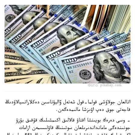
Фото: pixabay.com
اتالعان جولاۋشى قولما-قول شەتەل ۆاليۋتاسىن دەكلاراتسيالاۋدىڭ
قاجەتى جوق دەپ اۋىزشا مالىمدەگەن.
- وسى دەرەك بويىنشا اقتاۋ قالالىق اكىمشىلىك قۇقىق بۇزۋ
جونىندەگى مامانداندىرىلعان سوتىنىڭ قاۋلىسىمەن ازامات