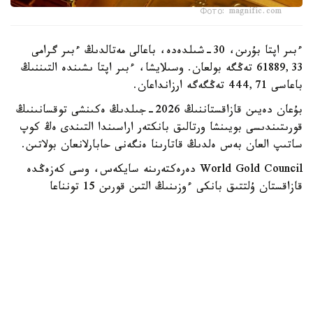
Фото: magnific.com
ءبىر اپتا بۇرىن، 30-شىلدەدە، باعالى مەتالدىڭ ءبىر گرامى
61889,33 تەڭگە بولعان. وسىلايشا، ءبىر اپتا ىشىندە التىننىڭ
باعاسى 444,71 تەڭگەگە ارزانداعان.
بۇعان دەيىن قازاقستاننىڭ 2026-جىلدىڭ ەكىنشى توقسانىنىڭ
قورىتىندىسى بويىنشا ورتالىق بانكتەر اراسىندا التىندى ەڭ كوپ
ساتىپ العان بەس ەلدىڭ قاتارىنا ەنگەنى حابارلانعان بولاتىن.
World Gold Council دەرەكتەرىنە سايكەس، وسى كەزەڭدە
قازاقستان ۇلتتىق بانكى ءوزىنىڭ التىن قورىن 15 تونناعا
ۇلعايتقان.
جالپى العاندا، ءساۋىر مەن ماۋسىم ايلارى ارالىعىندا الەمنىڭ
ورتالىق بانكتەرى شامامەن 289 توننا التىن ساتىپ العان. بۇل
وتكەن جىلدىڭ سايكەس كەزەڭىمەن سالىستىرعاندا %62 عا
كوپ.
دۇنيەجۇزىلىك التىن كەڭەسى التىنعا دەگەن سۇرانىستىڭ ارتۋىن