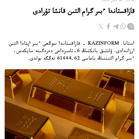
13:52, 06 تامىز 2026
قازاقستاندا ءبىر گرام التىن قانشا تۇرادى
استانا. KAZINFORM - قازاقستاندا سوڭعى ءبىر اپتادا التىن
ارزاندادى. ۇلتتىق بانكتىڭ 6-تامىزداعى دەرەگىنە سايكەس،
ءبىر گرام التىننىڭ باعاسى 61444,62 تەڭگە بولدى.