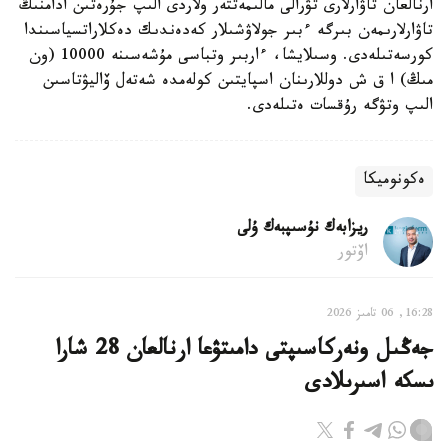
ارنالعان تاۋارلارى تۋرالى مالىمەتتەر ولاردى الىپ جۇرەتىن ادامنىڭ
تاۋارلارىمەن بىرگە ءبىر جولاۋشىلار كەدەندىك دەكلاراتسياسىندا
كورسەتىلەدى. وسىلايشا، ءاربىر وتباسى مۇشەسىنە 10000 (ون
مىڭ) ا ق ش دوللارىنان اسپايتىن كولەمدە شەتەل ۆاليۋتاسىن
الىپ وتۋگە رۇقسات ەتىلەدى.
ەكونوميكا
ريزابەك نۇسىپبەك ۇلى
اۆتور
16:28, 06 تامىز 2026
جەڭىل ونەركاسىپتى دامىتۋعا ارنالعان 28 شارا
ىسكە اسىرىلادى