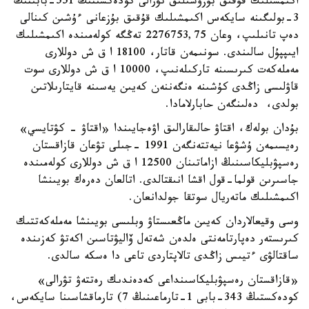
اكىمشىلىك قۇقىق بۇزۋشىلىق تۋرالى كودەكسىنىڭ 551-بابىنىڭ
3-بولىگىنە سايكەس اكىمشىلىك قۇقىق بۇزعانى ءۇشىن كىنالى
دەپ تانىلىپ، وعان 2276753,75 تەڭگە كولەمىندە اكىمشىلىك
ايىپپۇل سالىندى. سونىمەن قاتار، 18100 ا ق ش دوللارى
مەملەكەت كىرىسىنە تاركىلەنىپ، 10000 ا ق ش دوللارى سوت
قاۋلىسى زاڭدى كۇشىنە ەنگەننەن كەيىن يەسىنە قايتارىلاتىن
بولدى، دەلىنگەن حابارلامادا.
بۇدان بولەك، اقتاۋ حالىقارالىق اۋەجايىندا «اقتاۋ - كۋتايسي»
رەيسىمەن ۇشۋعا نيەتتەنگەن 1991 -جىلى تۋعان قازاقستان
رەسپۋبليكاسىنىڭ ازاماتىنان 12500 ا ق ش دوللارى كولەمىندە
جاسىرىن قولما-قول اقشا انىقتالدى. اتالعان دەرەك بويىنشا
اكىمشىلىك ماتەريال سوتقا جولدانعان.
وسى وقيعالاردان كەيىن ماڭعىستاۋ وبلىسى بويىنشا مەملەكەتتىك
كىرىستەر دەپارتامەنتى ەلدەن شەتەل ۆاليۋتاسىن اكەتۋ كەزىندە
ساقتالۋى ءتيىس زاڭدى تالاپتاردى تاعى دا ەسكە سالدى.
«قازاقستان رەسپۋبليكاسىنداعى كەدەندىك رەتتەۋ تۋرالى»
كودەكستىڭ 343-بابى 1-تارماعىنىڭ 7) تارماقشاسىنا سايكەس،