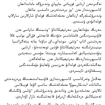
نەگىزىنەن ارنايى فورمانى جاپپاي وندىرۋگە ماماندانعان
كاسىپورىندار مەن ءوز برەندتەرىن دامىتىپ جاتقان
وندىرۋشىلەرگە ارنالعان مەملەكەتتىك قولداۋ شارالارىن سارالاپ
قولدانۋدى ۇسىندى.
سەرىك جۇمانعارين سەرتيفيكاتتاۋ ءونىمنىڭ ساپاسى مەن
قاۋىپسىزدىگىن قامتاماسىز ەتۋدىڭ قاجەتتى قۇرالى بولىپ قالا
بەرەتىنىن اتاپ ءوتتى. سونداي-اق ساۋدا جانە ينتەگراتسيا
مينيسترلىگىنە سەرتيفيكاتتاۋ قۇنىن تومەندەتۋ، ارنايى
ينۆەستيتسيالىق كەلىسىمشارت بويىنشا جۇمىس ىستەيتىن
كاسىپورىنداردىڭ سەرتيفيكاتتار مەن جەكەلەگەن
جەڭىلدىكتەردى قولدانۋ مەرزىمىن ۇلعايتۋ مۇمكىندىگىن
پىسىقتاۋدى تاپسىردى.
جەڭىل ونەركاسىپ كاسىپورىندارى قاۋىمداستىعىنىڭ پرەزيدەنتى
سالتانات ابدىكارىموۆا مەملەكەتتىك ساتىپ الۋعا قويىلاتىن
تالاپتى جەتىلدىرۋ مەن وتاندىق وندىرۋشىلەر ءۇشىن ۇلگىلىك
تەحنيكالىق ەرەكشەلىك ازىرلەۋ قاجەتتىگىنە نازار اۋداردى.