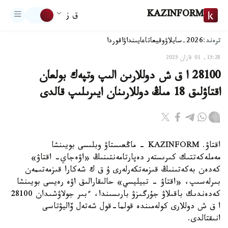
KAZINFORM
ق ز
ترەند:
2026-سايلاۋ
وقيعا
تاعايىنداۋ
اقوردا
15:28, 01 قازان 2025
28100 ا ق ش دوللارىن الىپ وتپەك بولعان
اقتاۋلىق 18 مىڭ دوللارىنان ايىرىلىپ قالدى
اقتاۋ. KAZINFORM - ماڭعىستاۋ وبلىسى بويىنشا
مەملەكەتتىك كىرىستەر دەپارتامەنتىنىڭ «اۋەجاي- اقتاۋ»
كەدەن بەكەتىنىڭ قىزمەتكەرلەرى ۇ ق ك شەكارا قىزمەتىمەن
بىرلەسىپ، «اقتاۋ - تبيليسي» حالىقارالىق اۋە رەيسى بويىنشا
كەدەندىك باقىلاۋ جۇرگىزۋ بارىسىندا، ءبىر جولاۋشىدان 28100
ا ق ش دوللارى كولەمىندە قولما-قول شەتەل ۆاليۋتاسى
انىقتالدى.