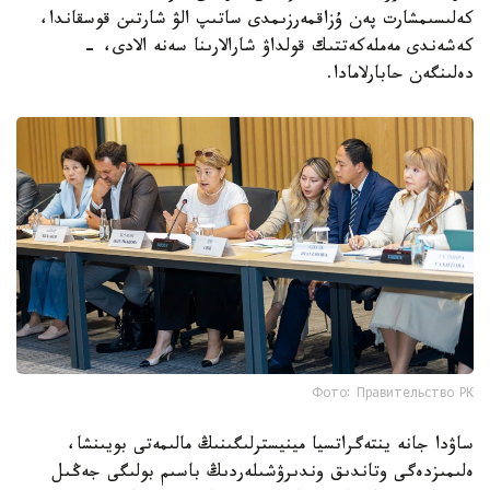
كەلىسىمشارت پەن ۇزاقمەرزىمدى ساتىپ الۋ شارتىن قوسقاندا،
كەشەندى مەملەكەتتىك قولداۋ شارالارىنا سەنە الادى، -
دەلىنگەن حابارلامادا.
Фото: Правительство РК
ساۋدا جانە ينتەگراتسيا مينيسترلىگىنىڭ مالىمەتى بويىنشا،
ەلىمىزدەگى وتاندىق وندىرۋشىلەردىڭ باسىم بولىگى جەڭىل