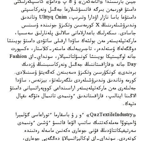
جيىن بارىسىندا «اتامەكەن» ۇ ك پ «دامۋ» كاسىپكەرلىكتى
دامىتۋ قورىمەن بىرگە قاتىسۋشىلارعا جەڭىل ونەركاسىپتى
دامىتۋعا باسا نازار اۋدارا وتىرىپ، Ulttyq Ónim وتاندىق
وندىرۋشىلەرىنىڭ X كورمەسىن وتكىزۋ جونىندە ۇسىنىس
جاسادى. ىسكەرلىك باعدارلامانى سالالىق پلەنارلىق سەسسيا،
ماركەتپلەيستەر مەن بولشەك ساۋدا ارقىلى ساتۋدى دامىتۋ بويىنشا
دوڭگەلەك ۇستەلدەر، تاجىريبەلىك ماستەر-كلاستار، ەكسپورت
جانە لوگيستيكا بويىنشا كونسۋلتاتسيالار، سونداي-اق Fashion
Day جانە «قازاقستاننىڭ جەڭىل ونەركاسىبىنىڭ ۇزدىك
برەندى» كونكۋرسىن وتكىزۋ ەسەبىنەن كەڭەيتۋ ۇسىنىلادى.
كورمە وتاندىق وندىرۋشىلەردى ىلگەرىلەتۋ، بيزنەس، ساۋدا
جەلىلەرى مەن ماركەتپلەيستەر اراسىنداعى كووپەراتسيانى دامىتۋ
الاڭىنا اينالىپ، قازاقستاندىق ءونىمدى تانىمال ەتۋگە ىقپال
ەتپەك.
«QazTextileIndustry» ءو ر ۇ باسقارما ءتوراعاسى گۇلميرا
ۋاحيتوۆا مەملەكەتتىك ساتىپ الۋعا قاتىسۋ ءۇشىن ءونىمدى
سەرتيفيكاتتاۋدىڭ قۇنى جوعارى ەكەنىن ماسەلە رەتىندە
كوتەردى. سونداي-اق لوكاليزاتسيالاۋ دەڭگەيى جوعارى،