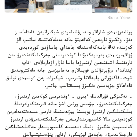
Фото: Үкімет
ورتامەرزىمدى شارالار وندىرۋشىلەردى شيكىزاتپەن قامتاماسىز
ەتۋ، وتكىزۋ نارىعىن كەڭەيتۋ جانە مەملەكەتتىك ساتىپ الۋ
كەزىندە تەڭ باسەكەلەستىك جاعداي جاساۋدى كوزدەيدى.
ۇزاقمەرزىمدى پەرسپەكتيۆادا ءوندىرىستى جەرگىلىكتەندىرۋ مەن
نارىقتىڭ اشىقتىعىن ارتتىرۋعا باسا نازار اۋدارىلادى. اتاپ
ايتقاندا، «ۆيرتۋالدى قويمالار» مەحانيزمىن جانە ەلەكتروندىق
شوت-فاكتۋرانى پايدالانا وتىرىپ، شيكىزات پەن ءونىمدى تولىق
قاداعالاۋ جۇيەسىن ەنگىزۋ پىسىقتالىپ جاتىر.
- نەگىزگى قۇرالدىڭ ءبىرى - ءوندىرىس كولەمىن ارتتىرۋ،
جەرگىلىكتەندىرۋ، جۇمىس ورنىن اشۋ جانە قىزمەتكەرلەردىڭ
بىلىكتىلىگىن ارتتىرۋ بويىنشا بيزنەستىڭ قارسى مىندەتتەمەلەرىن
كوزدەيتىن سالا كاسىپورىندارىمەن جەرگىلىكتەندىرۋدى ارتتىرۋ
كەلىسىمىن ەنگىزۋ. ونىڭ ەسەسىنە كاسىپورىندار جەڭىلدەتىلگەن
قارجىلاندىرۋ، جابدىق ليزينگى، ارنايى ينۆەستيتسيالىق