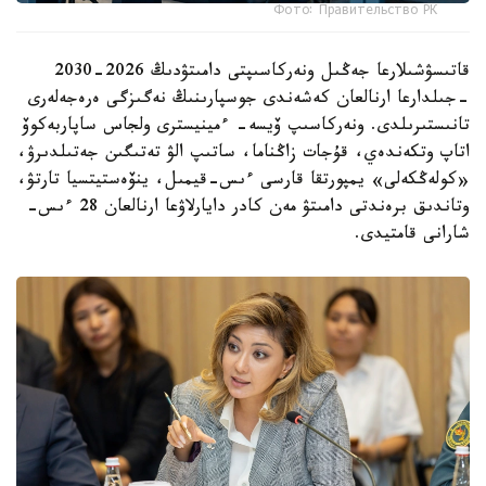
Фото: Правительство РК
قاتىسۋشىلارعا جەڭىل ونەركاسىپتى دامىتۋدىڭ 2026-2030
-جىلدارعا ارنالعان كەشەندى جوسپارىنىڭ نەگىزگى ەرەجەلەرى
تانىستىرىلدى. ونەركاسىپ ۆيسە- ءمينيسترى ولجاس ساپاربەكوۆ
اتاپ وتكەندەي، قۇجات زاڭناما، ساتىپ الۋ تەتىگىن جەتىلدىرۋ،
«كولەڭكەلى» يمپورتقا قارسى ءىس-قيمىل، ينۆەستيتسيا تارتۋ،
وتاندىق برەندتى دامىتۋ مەن كادر دايارلاۋعا ارنالعان 28 ءىس-
شارانى قامتيدى.