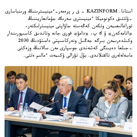
استانا. KAZINFORM - ق ر پرەمەر-ءمينيسترىنىڭ ورىنباسارى
-ۇلتتىق ەكونوميكا ءمينيسترى سەرىك جۇمانعاريننىڭ
توراعالىعىمەن وتكەن كەڭەستە جاۋاپتى مينيسترلىكتەر،
«اتامەكەن» ۇ ك پ، «دامۋ» قورى جانە وتاندىق كاسىپورىندار
وكىلدەرىمەن بىرگە جەڭىل ونەركاسىپتى دامىتۋدىڭ 2030
-جىلعا دەيىنگى كەشەندى جوسپارى مەن سالانىڭ وزەكتى
ماسەلەلەرى تالقىلاندى. بۇل تۋرالى ۇكىمەت ءمالىم ەتتى.