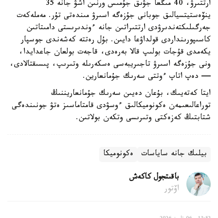
ارتتىرۋ، 40 مىڭعا جۋىق جۇمىس ورنىن اشۋ جانە 35
ينۆەستيتسيالىق جوبانى جۇزەگە اسىرۋ مىندەتى تۇر. مەملەكەت
جەرگىلىكتەندىرۋدى ارتتىراتىن جانە ءوندىرىستى دامىتاتىن
كاسىپورىنداردى قولداۋعا دايىن. بۇل رەتتە كەشەندى جوسپار
يكەمدى قۇجات بولىپ قالا بەرەدى، قاجەت بولعان جاعدايدا،
ونى جۇزەگە اسىرۋ تاجىريبەسى ەسكەرىلە وتىرىپ، پىسىقتالادى،
— دەپ اتاپ ءوتتى سەرىك جۇمانعارين.
ايتا كەتەيىك، بۇعان دەيىن سەرىك جۇمانعاريننىڭ
توراعالىعىمەن ەكونوميكالىق ءوسۋدى قامتاماسىز ەتۋ جونىندەگى
شتابتىڭ كەزەكتى وتىرىسى وتكەن بولاتىن.
بيلىك جانە ساياسات
ەكونوميكا
باقىتجول كاكەش
اۆتور