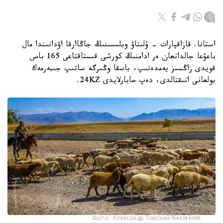
استانا. قازاقپارات - ۇلىتاۋ وبلىسىنىڭ جاڭاارقا اۋدانىندا مال
باعۋعا جالدانعان ەر ادامنىڭ كورشى قىستاقتاعى 165 باس
قويدى زاڭسىز يەمدەنىپ، باسقا وڭىرگە ساتىپ جىبەرمەك
بولعانى انىقتالدى، دەپ حابارلايدى 24KZ.
Фото: Александр Павский/Kazinform