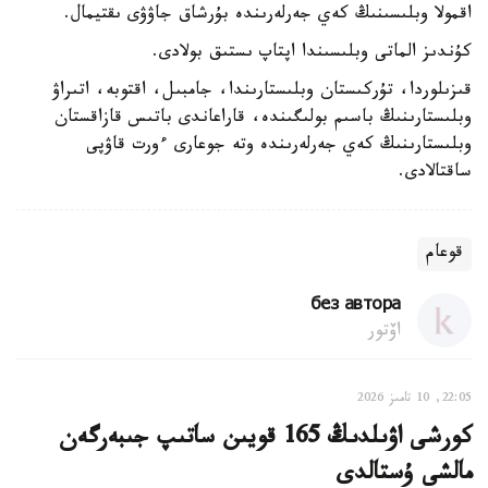
اقمولا وبلىسىنىڭ كەي جەرلەرىندە بۇرشاق جاۋۋى ىقتيمال.
كۇندىز الماتى وبلىسىندا اپتاپ ىستىق بولادى.
قىزىلوردا، تۇركىستان وبلىستارىندا، جامبىل، اقتوبە، اتىراۋ
وبلىستارىنىڭ باسىم بولىگىندە، قاراعاندى باتىس قازاقستان
وبلىستارىنىڭ كەي جەرلەرىندە وتە جوعارى ءورت قاۋپى
ساقتالادى.
قوعام
без автора
اۆتور
22:05, 10 تامىز 2026
كورشى اۋىلدىڭ 165 قويىن ساتىپ جىبەرگەن
مالشى ۇستالدى