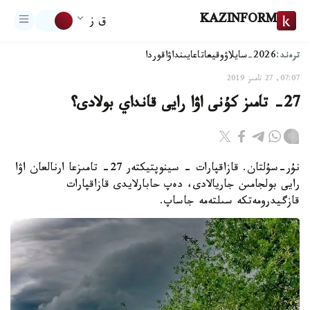
KAZINFORM
ق ز
ترەند:
2026-سايلاۋ
وقيعا
تاعايىنداۋ
اقوردا
07:07, 27 تامىز 2019
27- تامىز كۇنى اۋا رايى قانداي بولادى؟
نۇر-سۇلتان. قازاقپارات - سينوپتيكتەر 27- تامىزعا ارنالعان اۋا
رايى بولجامىن جاريالادى، دەپ حابارلايدى قازاقپارات
قازگيدرومەتكە سىلتەمە جاساپ.