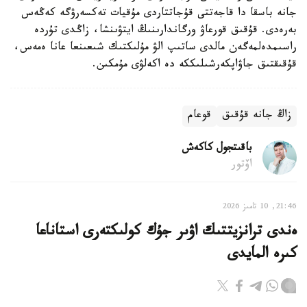
جانە باسقا دا قاجەتتى قۇجاتتاردى مۇقيات تەكسەرۋگە كەڭەس
بەرەدى. قۇقىق قورعاۋ ورگاندارىنىڭ ايتۋىنشا، زاڭدى تۇردە
راسىمدەلمەگەن مالدى ساتىپ الۋ مۇلىكتىك شىعىنعا عانا ەمەس،
قۇقىقتىق جاۋاپكەرشىلىككە دە اكەلۋى مۇمكىن.
زاڭ جانە قۇقىق
قوعام
باقىتجول كاكەش
اۆتور
21:46, 10 تامىز 2026
ەندى ترانزيتتىك اۋىر جۇك كولىكتەرى استاناعا
كىرە المايدى