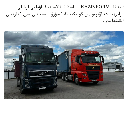
استانا. KAZINFORM - استانا قالاسىنىڭ اۋماعى ارقىلى
ترانزيتتىك اۆتوموبيل كولىگىنىڭ ءجۇرۋ سحەماسى مەن ءتارتىبى
ايقىندالدى.
Фото: Kazinform
اتاپ ايتقاندا، «قازاقستان رەسپۋبليكاسى استاناسىنىڭ