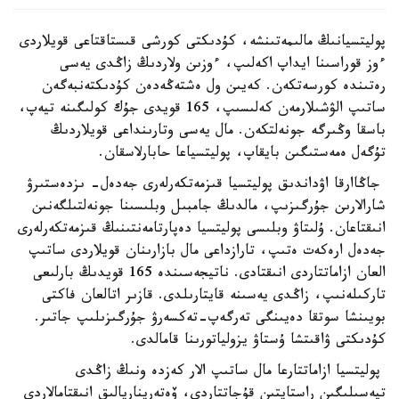
پوليتسيانىڭ مالىمەتىنشە، كۇدىكتى كورشى قىستاقتاعى قويلاردى
ءوز قوراسىنا ايداپ اكەلىپ، ءوزىن ولاردىڭ زاڭدى يەسى
رەتىندە كورسەتكەن. كەيىن ول ەشتەڭەدەن كۇدىكتەنبەگەن
ساتىپ الۋشىلارمەن كەلىسىپ، 165 قويدى جۇك كولىگىنە تيەپ،
باسقا وڭىرگە جونەلتكەن. مال يەسى وتارىنداعى قويلاردىڭ
تۇگەل ەمەستىگىن بايقاپ، پوليتسياعا حابارلاسقان.
جاڭاارقا اۋداندىق پوليتسيا قىزمەتكەرلەرى جەدەل- ىزدەستىرۋ
شارالارىن جۇرگىزىپ، مالدىڭ جامبىل وبلىسىنا جونەلتىلگەنىن
انىقتاعان. ۇلىتاۋ وبلىسى پوليتسيا دەپارتامەنتىنىڭ قىزمەتكەرلەرى
جەدەل ارەكەت ەتىپ، تارازداعى مال بازارىنان قويلاردى ساتىپ
العان ازاماتتاردى انىقتادى. ناتيجەسىندە 165 قويدىڭ بارلىعى
تاركىلەنىپ، زاڭدى يەسىنە قايتارىلدى. قازىر اتالعان فاكتى
بويىنشا سوتقا دەيىنگى تەرگەپ-تەكسەرۋ جۇرگىزىلىپ جاتىر.
كۇدىكتى ۋاقىتشا ۇستاۋ يزولياتورىنا قامالدى.
پوليتسيا ازاماتتارعا مال ساتىپ الار كەزدە ونىڭ زاڭدى
تيەسىلىگىن راستايتىن قۇجاتتاردى، ۆەتەريناريالىق انىقتامالاردى