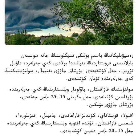
رەسپۋبليكانىڭ باسىم بولىگى تسيكلوننىڭ جانە سونىمەن
بايلانىستى فرونتتاردىڭ ىقپالىندا بولادى. كەي جەرلەردە داۋىل
تۇرىپ، جەل كۇشەيەدى. بۇرشاق جاۋۋى ىقتيمال، سولتۇستىكتىڭ
كەي جەرلەرىندە تۇمان كۇتىلەدى.
سولتۇستىك قازاقستان، پاۆلودار وبلىستارىنىڭ كەي جەرلەرىندە
بۇرقاسىن كۇتىلەدى. جەل ەكپىنى 15-25 م/س جەتەدى،
بۇرشاق جاۋۋى مۇمكىن.
اقمولا، قوستاناي، كۇندىز قاراعاندى، جامبىل، قىزىلوردا،
شىعىس قازاقستان، تۇندە اقتوبە وبلىستارىنىڭ كەي جەرلەرىندە
جەل 15-20 م/س دەيىن كۇشەيەدى.