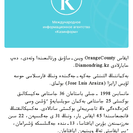
ايقاس OrangeCounty ويىن-ساۋىق ورتالىعىندا وتەدى، دەپ
حابارلادى Diamondring.kz.
بەكماننىڭ التىنشى جەكپە-جەگىندە ونىڭ قارسىلاسى حوسە
لۋيس ارايزا (Jose Luis Araiza) بولماق.
مانسابىن 1998 -جىلى باستاعان 36 جاستاعى مەكيسكالىق
بوكسشى 25 جاستاعى بەكمان سويلىبايەۆ ءۇشىن وسى
كەزەڭدەگى ەڭ تاجىريبەلى بوكسشى سانالادى. مەكسيكالىقتىڭ
قانجىعاسىندا 45 ايقاس بار، ونىڭ 31 ى جەڭىسپەن، 22 سىن
مەرزىمىنەن بۇرىن اياقتاسا، 13-ىندە جەڭىلىسكە ۇشىراعان،
ءبىر ايقاستى تەڭ ويىنمەن اياقتاعان.