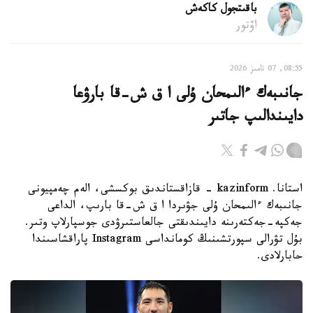
باقىتجول كاكەش
اۆتور
08:55, 07 تامىز 2026
جانىبەك ءالىمحان ۇلى ا ق ش-قا بارۋعا
دايىندالىپ جاتىر
استانا. kazinform - قازاقستاندىق بوكسشى، الەم چەمپيونى
جانىبەك ءالىمحان ۇلى جۋىردا ا ق ش-قا بارىپ، الداعى
جەكپە-جەكتەرىنە دايىندىقتى جالعاستىرۋدى جوسپارلاپ وتىر.
بۇل تۋرالى سپورتشىنىڭ كومانداسى Instagram پاراقشاسىندا
حابارلادى.