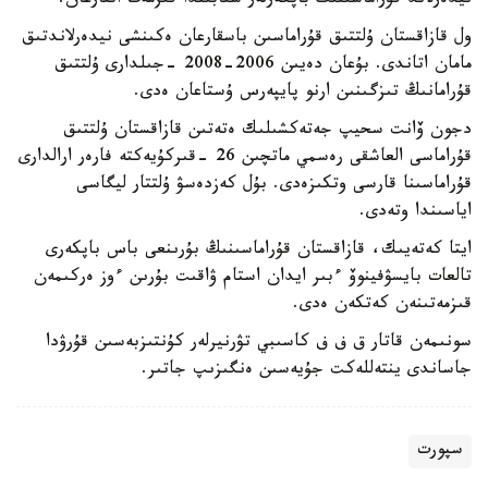
نيدەرلاند قۇراماسىنىڭ باپكەرلەر شتابىندا قىزمەت اتقارعان.
ول قازاقستان ۇلتتىق قۇراماسىن باسقارعان ەكىنشى نيدەرلاندتىق
مامان اتاندى. بۇعان دەيىن 2006-2008 -جىلدارى ۇلتتىق
قۇرامانىڭ تىزگىنىن ارنو پايپەرس ۇستاعان ەدى.
دجون ۆانت سحيپ جەتەكشىلىك ەتەتىن قازاقستان ۇلتتىق
قۇراماسى العاشقى رەسمي ماتچىن 26 -قىركۇيەكتە فارەر ارالدارى
قۇراماسىنا قارسى وتكىزەدى. بۇل كەزدەسۋ ۇلتتار ليگاسى
اياسىندا وتەدى.
ايتا كەتەيىك، قازاقستان قۇراماسىنىڭ بۇرىنعى باس باپكەرى
تالعات بايسۋفينوۆ ءبىر ايدان استام ۋاقىت بۇرىن ءوز ەركىمەن
قىزمەتىنەن كەتكەن ەدى.
سونىمەن قاتار ق ف ف كاسىبي تۋرنيرلەر كۇنتىزبەسىن قۇرۋدا
جاساندى ينتەللەكت جۇيەسىن ەنگىزىپ جاتىر.
سپورت