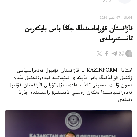
18:04, 07 تامىز 2026
قازاقستان قۇراماسىنىڭ جاڭا باس باپكەرىن
تانىستىرىلدى
استانا. KAZINFORM - قازاقستان فۋتبول فەدەراتسياسى
ۇلتتىق قۇرامانىڭ باس باپكەرى قىزمەتىنە نيدەرلاندتىق مامان
دجون ۆانت سحيپتى تاعايىندادى. بۇل تۋرالى قازاقستان فۋتبول
فەدەراتسياسىندا وتكەن رەسمي تانىستىرۋ راسىمىندە جاريا
ەتىلدى.