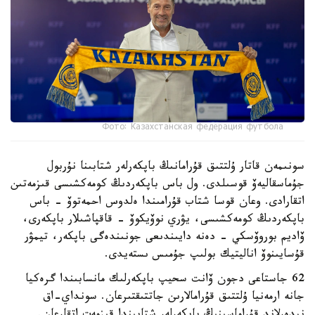
Фото: Казахстанская федерация футбола
سونىمەن قاتار ۇلتتىق قۇرامانىڭ باپكەرلەر شتابىنا نۇربول
جۇماسقاليەۆ قوسىلدى. ول باس باپكەردىڭ كومەكشىسى قىزمەتىن
اتقارادى. وعان قوسا شتاب قۇرامىندا ەلدوس احمەتوۆ - باس
باپكەردىڭ كومەكشىسى، يۋري نوۆيكوۆ - قاقپاشىلار باپكەرى،
ۆاديم بوروۆسكي - دەنە دايىندىعى جونىندەگى باپكەر، تيمۋر
قۇسايىنوۆ اناليتيك بولىپ جۇمىس ىستەيدى.
62 جاستاعى دجون ۆانت سحيپ باپكەرلىك مانسابىندا گرەكيا
جانە ارمەنيا ۇلتتىق قۇرامالارىن جاتتىقتىرعان. سونداي-اق