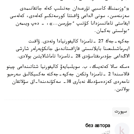
«ءوزىمنىڭ كاسىبي تۇرعىدان جەتىلىپ كەلە جاتقانىمدى
سەزىنەمىن، سونى الداعى ۋاقىتتا كورسەتكىم كەلەدى، كەلەسى
ايقاستى تاعاتسىزدانا كۇتىپ ءجۇرمىن...»، - دەپ ويىمەن
ءبولىستى بەكمان.
جەكپە-جەك 27 -تامىزدا كاليفورنيادا وتەدى. ۋاقىت
ايىرماشىلىعىنا بايلانىستى قازاقستاندىق جانكۇيەرلەر شارشى
الاڭداعى جۇدىرىقتاسۋدى 28 -تامىزدا تاماشالايتىن بولادى.
ەسكە سالا كەتەيىك، ب. سويلىبايەۆ كاليفورنيا شتاتىنداعى چينو
قالاسىندا 2 -تامىزدا وتكەن جەكپە-جەكتە مەكسيكالىق سەرحيو
ناحەردى كەزدەسۋدىڭ نەبارى 38- سەكۋندىندا-اق سۇلاتقان
بولاتىن.
سپورت
без автора
اۆتور