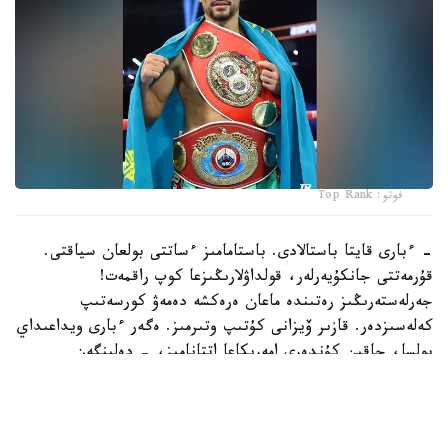
فوتو: Top Rank
- ءبارى قايتا باستالادى. باستامامىز ءساتتى بولعان سياقتى.
قۇرمەتتى جانكۇيەرلەر، قولداۋلارىڭىزعا كوپ راقمەت!
جەرلەستەرىڭىز رەتىندە ماعان ەرەكشە دەمەۋ كورسەتىپ
كەلەسىزدەر. قازىر ۆيزانى كۇتىپ وتىرمىز. ەگەر ءبارى ويداعىداي
بولسا، جاقىن كۇندەرى امەريكاعا اتتانامىز، - دەلىنگەن
حابارلامادا.
بۇعان دەيىن جانىبەك ءالىمحان ۇلى جاڭا سالماق دارەجەسىندە
WBO رەيتينگىندە جەكپە-جەكسىز-اق ەكىنشى ورىنعا