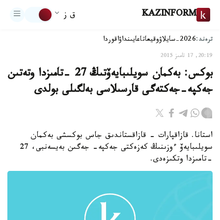
KAZINFORM
ق ز
ترەند:
2026-سايلاۋ
وقيعا
تاعايىنداۋ
اقوردا
20:19, 17 تامىز 2015
بوكس: بەكمان سويلىبايەۆتىڭ 27 -تامىزدا وتەتىن
جەكپە-جەكتەگى قارسىلاسى بەلگىلى بولدى
استانا. قازاقپارات - قازاقستاندىق جاس بوكسشى بەكمان
سويلىبايەۆ ءوزىنىڭ كەزەكتى جەكپە- جەگىن بەيسەنبى، 27
-تامىزدا وتكىزەدى.