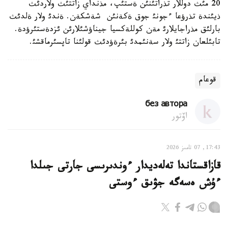
20 مئث دوللار تذراتئنئن ةستئپ، مذنداي زاتتئث ولاردئث
ذيئندة تذرؤعا ءجونئ جوق ةكةنئن شةشكةن. ةندئ ولار ةلدئث
بارلئق مذراجايلارئ مةن كوللةكسيا جيناؤشئلارئن ئزدةستئرؤدة.
تابئلعان زاتتئ ولار سةنئمدئ بئرةؤدئث قولئنا تاپسئرماقشئ.
قوعام
без автора
اۆتور
17:43, 07 تامىز 2026
قازاقستاندا تەلەديدار ءوندىرىسى جارتى جىلدا
ءۇش ەسەگە جۋىق ءوستى