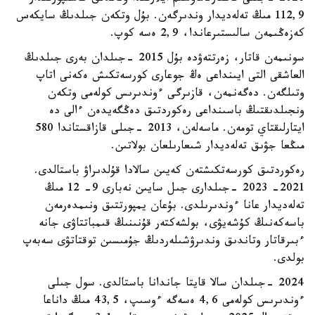
112,9 مىڭ تەلەديدار وندىرگەن. بۇل وتكەن جىلدىڭ سايكەس
كەزەڭىمەن سالىستىرعاندا، 2,9 ەسە كوپ.
سونىمەن قاتار، زەرتتەۋدە بۇل 2015 -جىلدان بەرى جىلدىڭ
العاشقى التى ايىنداعى ەڭ جوعارى كورسەتكىش ەكەنى اتاپ
وتىلگەن. دەگەنمەن، قازىرگى ءوندىرىس كولەمى وتكەن
ونجىلدىقتىڭ باسىنداعى رەكوردتىق دەڭگەيدەن ءالى دە
ايتارلىقتاي تومەن. ماسەلەن، 2013 -جىلى قازاقستاندا 580
مىڭعا جۋىق تەلەديدار شىعارىلعان بولاتىن.
رەكوردتىق كورسەتكىشتەن كەيىن سالادا قۇلدىراۋ باستالدى.
2021- 2023 -جىلدارى جىل سايىن نەبارى 9- 12 مىڭ
تەلەديدار عانا ءوندىرىلدى. بۇعان يمپورتتىق ونىمدەرمەن
باسەكەنىڭ كۇشەيۋى، بولشەكتەر قۇنىنىڭ قىمباتتاۋى جانە
ءبىرقاتار وتاندىق وندىرۋشىلەردىڭ جۇمىسىن توقتاتۋى سەبەپ
بولدى.
2024 -جىلدان سالا قايتا جاندانا باستالدى. سول جىلى
ءوندىرىس كولەمى 4,6 ەسەگە ءوسىپ، 43,5 مىڭ داناعا