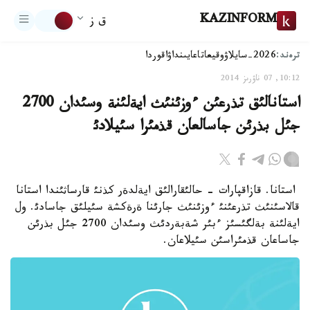
KAZINFORM
ق ز
ترەند:
2026-سايلاۋ
وقيعا
تاعايىنداۋ
اقوردا
10:12, 07 ناۋرىز 2014
استانالئق تذرعئن ءوزئنئث ايةلئنة وسئدان 2700
جئل بذرئن جاسالعان قذمئرا سئيلادئ
استانا. قازاقپارات - حالئقارالئق ايةلدةر كذنئ قارساثئندا استانا
قالاسئنئث تذرعئنئ ءوزئنئث جارئنا ةرةكشة سئيلئق جاسادئ. ول
ايةلئنة بةلگئسئز ءبئر شةبةردئث وسئدان 2700 جئل بذرئن
جاساعان قذمئراسئن سئيلاعان.