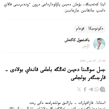
ايتا كەتەيىك، بۇعان دەيىن پاۆلودارداعى درون ءوندىرىسى قالاي
دامىپ جاتقانىن جازعانبىز.
ەكونوميكا
قوعام
باقىتجول كاكەش
اۆتور
17:29, 07 تامىز 2026
جىل سوڭىنا دەيىن تەڭگە باعامى قانداي بولادى -
قارجىگەر بولجامى
استانا. قازاقپارات - بازالىق مولشەرلەمە ەكى رەت