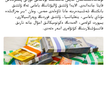
تومەندەتىلگەننەن كەيىن تەڭگەنىڭ بولاشاعى تۋرالى پىكىرتالاس
قايتا جانداندى. الايدا ۇلتتىق ۆاليۋتانىڭ باعامى تەك ۇلتتىق
بانكتىڭ شەشىمدەرىنە عانا تاۋەلدى ەمەس. وعان ءبىر مەزگىلدە
مۇناي باعاسى، ينفلياتسيا، ۇلتتىق قوردىڭ وپەراتسيالارى،
يمپورت كولەمى، الەمدىك ەكونوميكالىق احۋال جانە نارىق
قاتىسۋشىلارىنىڭ كۇتۋلەرى اسەر ەتەدى.
Фото: Александр Павский/Kazinform