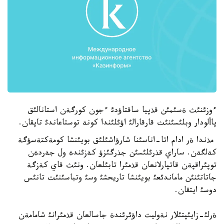
ءوزئنئث ةسئمئن قذپيا ساقتاؤدئ ءجون كورگةن استانالئق
پاألودار وبلئسئنئث قارقارالئ اؤئلئندا كونة توستاعاندئ تاپقان.
مذندا ةر ادام اتا-اناسئنا شارؤاشئلئق بويئنشا كومةكتةسؤگة
كةلگةن. ساراي قذرئلئسئن جذرگئزؤ كةزئندة ول جةردةن
توپئراقپةن قاتپارلانعان قذمئرا تابئلعان. ونئث قاي كةزگة
جاتاتئنئن ماماندئعئ بويئنشا تاريحشئ وسئ وتباسئنئث تانئس
دوسئ ايتقان.
ةرلئ-زايئپتئلار نةوليت داؤئرئندة جاسالعان قذمئرانئ شامامةن