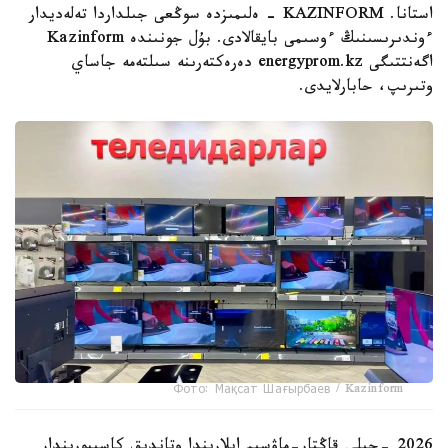
استانا. KAZINFORM - ەلىمىزدە سوڭعى جىلداردا تەلەديدار
ءوندىرىسىنىڭ ءوسىمى بايقالادى. بۇل جونىندە Kazinform
اگەنتتىگى energyprom.kz دەرەكتەرىنە سىلتەمە جاساي
وتىرىپ، حابارلايدى.
Фото: Мақсат Шағырбаев / Kazinform
2026 -جىلى قاڭتار-ماۋسىم ايلارىندا وتاندىق كاسىپورىندار