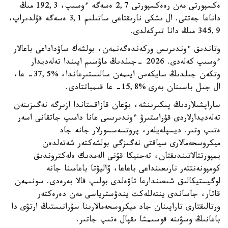
ەكسپورتى مەن رەەكسپورتى 2,7 ەسەگە ءوسىپ، 192,3 مىڭ
داناعا جەتتى. ال ىشكى نارىقتاعى ساتىلىم 3,1 ەسەگە قۇلدىراپ،
345,9 مىڭ دانا تىركەلدى.
وتاندىق ءوندىرىس وركەندەگەنمەن، بولشەك ساۋداداعى باعالار
ءوسىپ كەلەدى. 2026 -جىلدىڭ ماۋسىم ايىندا تەلەديدار
وتكەن جىلدىڭ سايكەس ايىمەن سالىستىرعاندا، %37,5- عا،
ال جىل باسىنان بەرى %15,8- عا قىمباتتادى.
ساراپشىلاردىڭ پىكىرىنشە، بۇعان قازاقستاندا ازىرگە نەگىزىنەن
تەلەديدارلاردى قۇراستىرۋ ءوندىرىسى عانا دامىپ جاتقانى اسەر
ەتىپ وتىر. ديسپلەيلەر، پروتسەسسورلار جانە جاد
ميكروسحەمالارى سياقتى نەگىزگى بولشەكتەر شەتەلدەن
يمپورتتالاتىندىقتان، تەحنيكا قۇنى الەمدىك ەلەكتروندىق
كومپونەنتتەر نارىعىنداعى باعاعا، ۆاليۋتا باعامىنا جانە
لوگيستيكالىق شىعىندارعا تاۋەلدى بولىپ قالا بەرەدى. سونىمەن
قاتار، جاساندى ينتەللەكت يندۋسترياسى مەن دەرەكتەر
ورتالىقتارى تاراپىنان جاد ميكروسحەمالارىنا سۇرانىستىڭ ارتۋى دا
باعانىڭ وسۋىنە قوسىمشا ىقپال ەتىپ جاتىر.