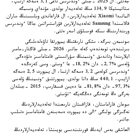
جەتتى. ال 2025 -جىلى ءوندىرىس تاعى 3,1 ەسەگە ارتىپ،
ستاتيستيكا 134,9 مىڭ تەلەديدار بولدى. مۇنداي وسىمگە
الماتىدا Xiaomi تەلەديدارلارىن، ال قاراعاندى وبلىسىنىڭ ساران
قالاسىندا Samsung تەلەديدارلارىن قۇراستىراتىن جاڭا ءوندىرىس
ورىندارىنىڭ ىسكە قوسىلۋى اسەر ەتتى.
سونىمەن بىرگە، ىشكى نارىقتىڭ يمپورتقا تاۋەلدىلىگى
بىرتىندەپ تومەندەپ كەلە جاتىر. 2026 -جىلى قاڭتار-مامىر
ايلارىندا وتاندىق ءونىمنىڭ سۇرانىستى قامتاماسىز ەتۋدەگى
ۇلەسى %2,7- دان %18,2- عا ءوستى. وسى كەزەڭدە
ءوندىرىس كولەمى 3,2 ەسەگە ارتسا، ال يمپورت 2,5 ەسەگە
ازايىپ، 440,1 مىڭ دانا بولدى. يمپورتتىق ءونىمنىڭ ۇلەسى
%97,3- دان %81,8- عا دەيىن قىسقارىپ، 2015 -جىلدان
بەرگى ەڭ تومەنگى دەڭگەيگە ءتۇستى.
سوعان قاراماستان، قازاقستان نارىعىندا تەلەديدارلاردىڭ
نەگىزگى بولىگى ءالى دە يمپورت ەسەبىنەن قامتاماسىز ەتىلىپ
جاتىر.
العاشقى بەس ايدىڭ قورىتىندىسى بويىنشا، تەلەديدارلاردىڭ