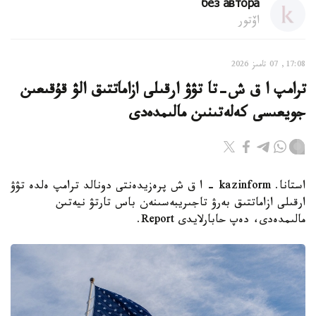
без автора
اۆتور
17:08, 07 تامىز 2026
ترامپ ا ق ش-تا تۋۋ ارقىلى ازاماتتىق الۋ قۇقىعىن
جويعىسى كەلەتىنىن مالىمدەدى
استانا. kazinform - ا ق ش پرەزيدەنتى دونالد ترامپ ەلدە تۋۋ
ارقىلى ازاماتتىق بەرۋ تاجىريبەسىنەن باس تارتۋ نيەتىن
مالىمدەدى، دەپ حابارلايدى Report.