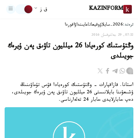
KAZINFORM
ق ز
ترەند:
2026-سايلاۋ
وقيعا
تاعايىنداۋ
اقوردا
07:32, 29 جەلتوقسان 2016
وڭتۇستىك كورەيادا 26 ميلليون تاۋىق پەن ۇيرەك
جويىلدى
استانا. قازاقپارات - وڭتۇستىك كورەيادا قۇس تۇماۋىنىڭ
ۋشىعۋىنا بايلانىستى 26 ميلليون تاۋىق پەن ۇيرەك جويىلدى،
دەپ حابارلايدى حابار 24 تەلەارناسى.