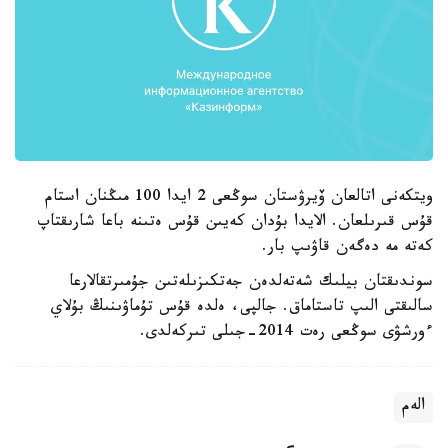
ويتكەنى اتالعان ۆيرۋستان سوڭعى 2 ايدا 100 مىڭنان استام
قۇس قىرىلعان. الايدا بۇدان كەيىن قۇس ەتىنە باعا شارىقتاپ
كەتە مە دەگەن قاۋىپ بار.
سوندىقتان بيلىك شەتەلدەن جەتكىزىلەتىن جۇمىرتقالارعا
سالىقتى الىپ تاستاماق. جالپى، ەلدە قۇس تۇماۋىنىڭ بۇلاي
ءورشۋى سوڭعى رەت 2014-جىلى تىركەلدى.
الەم