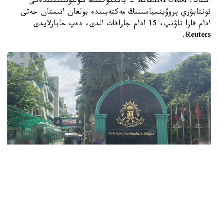
استانا. KAZINFORM - بانگكوكتىڭ سولتۇستىگىندەگى
نونتابۋري پروۆينسياسىنىڭ مەكتەبىندە بولعان اتىستان جەتى
ادام قازا تاۋىپ، 15 ادام جاراقات الدى، دەپ حابارلايدى
Reuters.
Фото: ข่าวสด
قازا بولعاندار اراسىندا ءۇش ءمۇعالىم، ءۇش وقۋشى جانە وزىنە