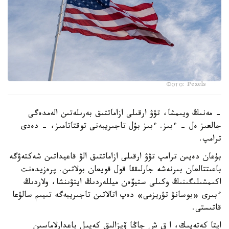
Фото: Pexels
- مەنىڭ ويىمشا، تۋۋ ارقىلى ازاماتتىق بەرىلەتىن الەمدەگى
جالعىز ەل - ءبىز. ءبىز بۇل تاجىريبەنى توقتاتامىز، - دەدى
ترامپ.
بۇعان دەيىن ترامپ تۋۋ ارقىلى ازاماتتىق الۋ قاعيداتىن شەكتەۋگە
باعىتتالعان بىرنەشە جارلىققا قول قويعان بولاتىن. پرەزيدەنت
اكىمشىلىگىنىڭ وكىلى ستيۆەن ميللەردىڭ ايتۋىنشا، ولاردىڭ
ءبىرى «بوسانۋ تۋريزمى» دەپ اتالاتىن تاجىريبەگە تىيىم سالۋعا
قاتىستى.
ايتا كەتەيىك، ا ق ش جاڭا ۆيزالىق كەپىل باعدارلاماسىن