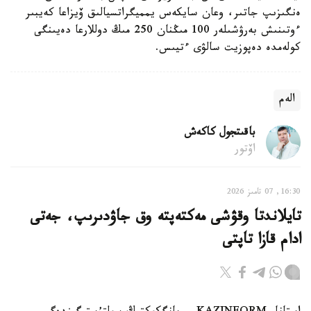
ەنگىزىپ جاتىر، وعان سايكەس يمميگراتسيالىق ۆيزاعا كەيبىر
ءوتىنىش بەرۋشىلەر 100 مىڭنان 250 مىڭ دوللارعا دەيىنگى
كولەمدە دەپوزيت سالۋى ءتيىس.
الەم
باقىتجول كاكەش
اۆتور
16:30, 07 تامىز 2026
تايلاندتا وقۋشى مەكتەپتە وق جاۋدىرىپ، جەتى
ادام قازا تاپتى