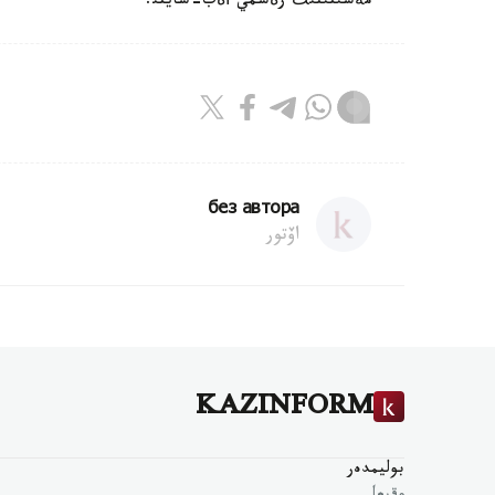
مةشئتئنئث رةسمي أةب-سايتئ.
без автора
اۆتور
KAZINFORM
بوليمدەر