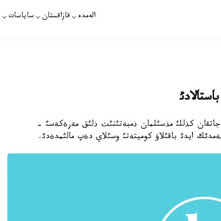
الەمدە
قازاقستان
ساياسات
ت
دا كةلة جاتقان كذللئ مذسئلمان ذمبةتئنئث ذلئق مةرةكةسئ -