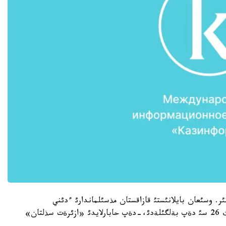
ر. وسئعان بايلانئستئ قازاقستان مذسئلماندارئ ءدئني
باسقارماسئ دا قذربان ايتتئث العاشقئ كذنئن قازاننئث 26 سئ دةپ بةلگئلةدئ،-دةپ حابارلايدئ «ازئرةت سذلتان»