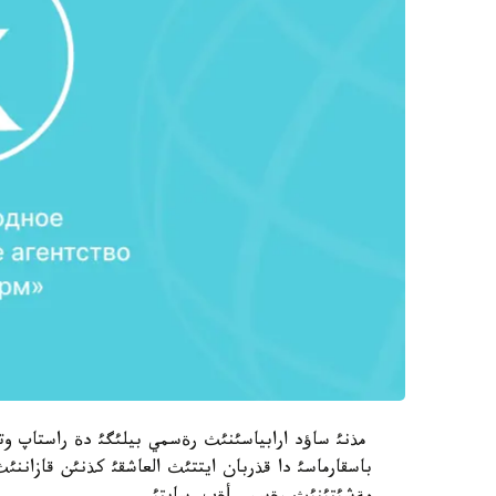
مذنئ ساؤد ارابياسئنئث رةسمي بيلئگئ دة راستاپ وتئ