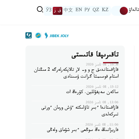
الداۋ
KZ
QZ
РУ
EN
中文
ق ز
ЎЗ
تاقىرىپقا قاتىستى
16:38, 08 تامىز 2026
قازاقستاندىق ج و و- لار تالاپكەرلەرگە 2 مىڭنان
استام قوسىمشا گرانت ۇسىنادى
15:12, 08 تامىز 2026
ساكەن سەيفۋللين. كۇرەڭ ات
13:06, 08 تامىز 2026
قازاقستاندا ءبىر تاۋلىكتە ءۇش ورمان ءورتى
تىركەلدى
11:06, 08 تامىز 2026
فاريزانىڭ ەڭ سوڭعى ءبىر شۋماق ولەڭى