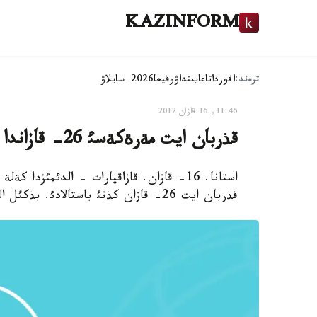
KAZINFORM
ترەند:
اقوردا
تاعايىنداۋ
وقيعا
2026-سايلاۋ
11:46, 16 قازان 2012
قذربان ايت مةرةكةسئ 26- قازاندا باستالادئ
استانا. 16- قازان. قازاقپارات - الدئمئز
قذربان ايت 26- قازان كذنئ باستالادئ. بذكئل الةمدئك ايدئ باقئلاؤ كوميتةتئ وسئلاي دةپ مالئمدةدئ.