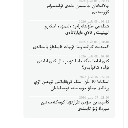
09:43, 08 تامىز 2026
جالاڭداعان جالىنمەن ەندى قۇلتەمىرلەر
كۇرەسەدى
09:12, 08 تامىز 2026
شىڭداعى جاۋىنگەرلەر: ەلىمىزدە اسكەري
الپينيستەر قالاي دايارلانادى
08:40, 08 تامىز 2026
اكىمدىك گرانتتارىنا قۇجات قابىلداۋ باستالدى
08:10, 08 تامىز 2026
كەي ادامعا نەگە ماسا ءۇيىر، ال كەي ادامدى
مۇلدە شاقپايدى؟
22:08, 07 تامىز 2026
استانادا 10 نان استام كوپقاباتتى تۇرعىن ءۇي
ورتالىق جىلۋ جۇيەسىنە قوسىلماعان
21:30, 07 تامىز 2026
كاسپيدەن سۋدى تازارتۋعا كومەكتەسەتىن
سيرەك ۇلۋ تابىلدى