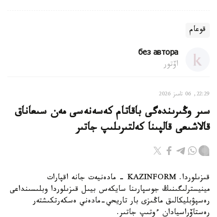
قوعام
без автора
اۆتور
22:29, 06 تامىز 2026
سىر وڭىرىندەگى باقاتام كەسەنەسى مەن سىعاناق
قالاشىعى قالپىنا كەلتىرىلىپ جاتىر
قىزىلوردا. KAZINFORM - مادەنيەت جانە اقپارات
مينيسترلىگىنىڭ جوسپارىنا سايكەس بيىل قىزىلوردا وبلىسىنداعى
رەسپۋبليكالىق ماڭىزى بار تاريحي-مادەني ەسكەرتكىشتەر
رەستاۆراسيادان ءوتىپ جاتىر.