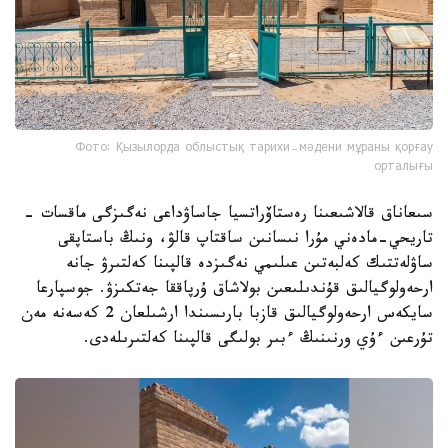
Фото: Қызылорда облыстық тарихи-мәдени мұраны қорғау
орталығы
سىعاناق قالاشىعىنا رەستاۆراتسيا جاساۋداعى نەگىزگى ماقسات -
تاريحي-مادەني مۇرا نىسانىن ساقتاپ قالۋ، ونىڭ باستاپقى
ساۋلەتتىك كەلبەتىن عىلىمي نەگىزدە قالپىنا كەلتىرۋ جانە
ارحەولوگيالىق قۇندىلىعىن بولاشاق ۇرپاققا جەتكىزۋ. جوسپارعا
سايكەس ارحەولوگيالىق قازبا بارىسىندا ارشىلعان 2 كەسەنە مەن
تۇرعىن ءۇي ورنىنىڭ ءبىر بولىگى قالپىنا كەلتىرىلەدى.