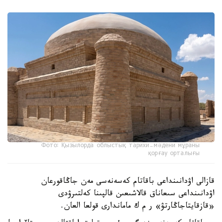
Фото: Қызылорда облыстық тарихи-мәдени мұраны
қорғау орталығы
قازالى اۋدانىنداعى باقاتام كەسەنەسى مەن جاڭاقورعان
اۋدانىنداعى سىعاناق قالاشىعىن قالپىنا كەلتىرۋدى
«قازقايتاجاڭارتۋ» ر م ك ماماندارى قولعا العان.