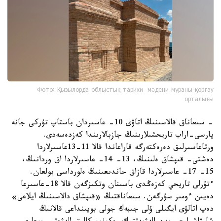
Фото: Қызылорда облыстық тарихи-мәдени мұраны қорғау
орталығы
- سىعاناق قالاسىنىڭ اتاۋى 10- عاسىردان باستاپ تۇركى جانە
پارسى-اراب تاريحشىلارىنىڭ جازبالارىندا كەزدەسەدى.
ورتاعاسىرلىق دەرەكتەرگە قاراعاندا قالا 11-13عاسىرلاردا
دەشتى- قىپشاق ەلىنىڭ، 13- 14- عاسىرلاردا اق وردانىڭ،
15- 17- عاسىرلاردا قازاق حاندىعىنىڭ ەلورداسى بولعان.
ءتۇرلى تاريحي كەزەڭدى باسىنان وتكىزگەن قالا 18-عاسىرعا
دەيىن ءومىر سۇرگەن. سىعاناقتىڭ «قىپشاق دالاسىنىڭ ايلاعى»
دەپ اتالۋى ايگىلى ۇلى جىبەك جولى بويىنداعى قالانىڭ