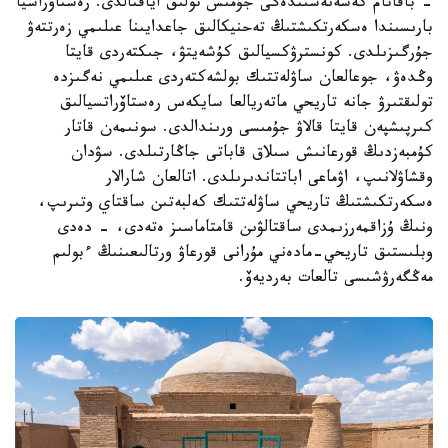
- باقاتام كەسەنەسىندەگى جۇمىس تولىق اياقتالدى. رەستاۆراسيا
بارىسىندا ەسكەرتكىشتىڭ تەحنيكالىق جاعدايىنا عىلىمي زەرتتەۋ
جۇرگىزىلدى. كونسترۋكسيالىق كۇشەيتۋ، جىكتەردى قايتا
وڭدەۋ، جوعالعان ساۋلەتتىك بولشەكتەردى عىلىمي نەگىزدە
تولىقتىرۋ جانە تاريحي ماتەريالعا سايكەس رەستاۆراتسيالىق
كىرپىشپەن قايتا قالاۋ جۇمىسى ورىندالدى. سونىمەن قاتار
كۇمبەزدىڭ قورعانىش سىلاق قاباتى جاڭارتىلدى. سۋدان
وقشاۋلانىپ، اۋماعى اباتتاندىرىلدى. اتالعان شارالار
ەسكەرتكىشتىڭ تاريحي ساۋلەتتىك كەلبەتىن ساقتاي وتىرىپ،
ونىڭ ۇزاقمەرزىمدى ساقتالۋىن قامتاماسىز ەتەدى، - دەدى
وبلىستىق تاريحي-مادەني مۇرانى قورعاۋ ورتالىعىنىڭ ءبولىم
مەڭگەرۋشىسى تالعات بەرديەۆ.