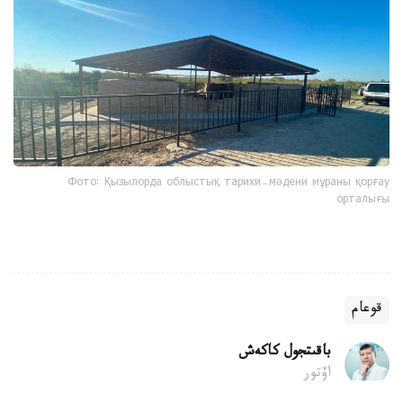
Фото: Қызылорда облыстық тарихи-мәдени мұраны қорғау
орталығы
قوعام
باقىتجول كاكەش
اۆتور