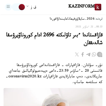
KAZINFORM
ق ز
ترەند:
2026-سايلاۋ
وقيعا
تاعايىنداۋ
اقوردا
08:33, 21 ءساۋىر 2021
قازاقستاندا ءبىر تاۋلىكتە 2696 ادام كوروناۆيرۋسقا
شالدىققان
نۇر- سۇلتان. قازاقپارات - قازاقستانداعى كوروناۆيرۋسقا
قاتىستى 20 -ءساۋىر 23:59-داعى ەپيدەميولوگيالىق جاعداي
جاريالاندى، دەپ حابارلايدى قازاقپارات coronavirus2020.kz-
كە سىلتەمە جاساپ.