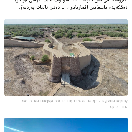
شارۋاشىلىعى مەن الەۋمەتتىك-ەكونوميكالىق الەۋەتى جوعارى
دەڭگەيدە دامىعانىن اڭعارتادى، - دەدى تالعات بەرديەۆ.
Фото: Қызылорда облыстық тарихи-мәдени мұраны қорғау
орталығы