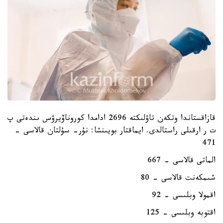
قازاقستاندا وتكەن تاۋلىكتە 2696 ادامدا كوروناۆيرۋس ىندەتى پ
ت ر ارقىلى راستالدى. ايماقتار بويىنشا: نۇر- سۇلتان قالاسى –
471
الماتى قالاسى – 667
شىمكەنت قالاسى – 80
اقمولا وبلىسى – 92
اقتوبە وبلىسى – 125