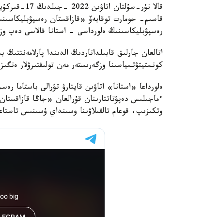
قالا نۇر-سۇل
قاسىم- جومارت توقايەۆ «قازاقستان رەسپۋبليكاسىنى
رەسپۋبليكاسىنىڭ ەلورداسى - استانا قالاسى دەپ وزگ
اتالعان جارلىق قابىلداناردىڭ الدىندا پارلامەنتتىڭ
كونستيتۋتسياسىنا وزگەرىستەر مەن تولىقتىرۋلار ەنگىز
ءماجىلىس دەپۋتاتتارىنان قۇرالعان «جاڭا قازاقستا
وتكىزىپ، قوعام تالقىلاۋىنا وسىنداي ۇسىنىس تاستاع