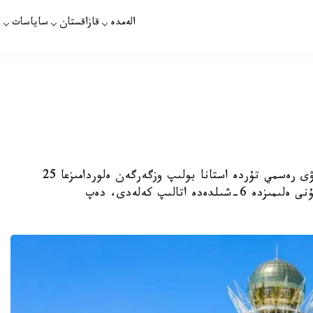
الەمدە
قازاقستان
ساياسات
ت
استانا. قازاقپارات - 1998 -جىلى 6-مامىردا اتاۋى رەسمي تۇردە استانا بولىپ وزگەرگەن ەلوردامىزعا 25
جىل تولدى. ال، 2009 -جىلدان بەرى استانا كۇنى ەلىمىزدە 6-شىلدەدە اتالىپ كەلەدى، دەپ