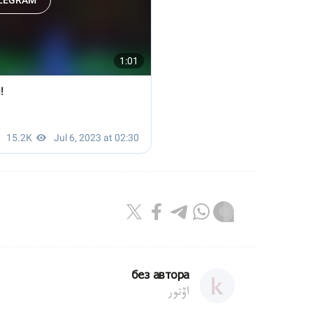
без автора
اۆتور