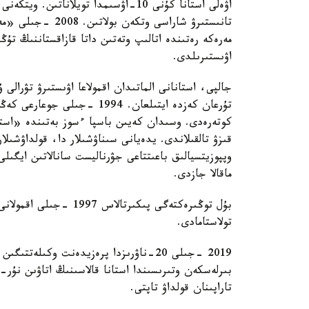
تانىستىرۋ شاراسى و
مەرەكە رەتىندە اتالىپ وتەتىن داتا قازاقستاننىڭ تۇ
اۋىستىرىلدى.
جالپى، استانانى الماتىدان اقمولاعا اۋىستىرۋ تۋرال
تۇرعان كەزدە ايتىلعان. 1994 
كوتەرەدى. وسىدان كەيىن باسپا ءسوز بەتىندە «استا
قىزۋ تالقىلاندى. يدەيانى سىناۋشىلار دا، قولداۋشىل
وپپوزيتسيالىق باعىتتاعى جۋرناليست سانالاتىن ايگىلى
ماقالا جازدى.
بۇل توڭىرەكتەگى پىكىرت
تولاستامادى.
2019 -جىلى 20-ناۋرىزدا پرەزيدەنت وكىلە
بىرلەسكەن وتىرىسىندا استانا قالاسىنىڭ اتاۋىن نۇر
تاراپىنان قولداۋ تاپتى.