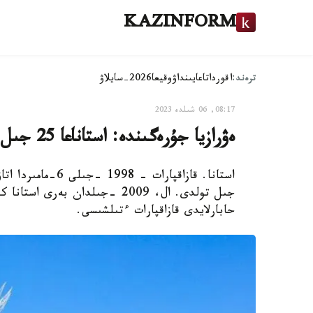
KAZINFORM
ترەند:
اقوردا
تاعايىنداۋ
وقيعا
2026-سايلاۋ
08:17, 06 شىلدە 2023
ەۋرازيا جۇرەگىندە: استاناعا 25 جىل
حابارلايدى قازاقپارات ءتىلشىسى.