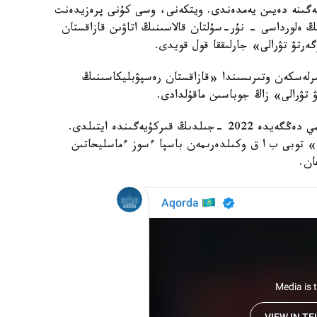
تان اتاۋىن 2022 -جىلدىڭ 17-قىركۇيەگىنە دەيىن يەمدەندى. ويتكەنى، وسى كۇنى پرەزيدەنت
ڭ ەلورداسى - نۇر-سۇلتان قالاسىنىڭ اتاۋىن قازاقستان
ەرتۋ تۋرالى» جارلىققا قول قويدى.
 بىرلەسكەن وتىرىسىندا «قازاقستان رەسپۋبليكاسىنىڭ
ۋ تۋرالى» زاڭ جوباسىن ماقۇلدادى.
ەلورداعا «استانا» اتاۋىن قايتارۋ تۋرالى باستاما رەسمي دەڭگەيدە 2022 -جىلدىڭ قىركۇيەگىندە ايتىلدى.
ن» توبى ب ا ق وكىلدەرىمەن باسپا ءسوز ءماسليحاتىن
ان.