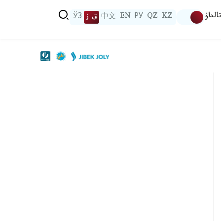
الداۋ
KZ
QZ
РУ
EN
中文
ق ز
ЎЗ