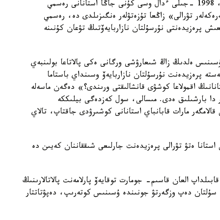
اۋەلى استانا كۇنى 10-اۋسىمدا تويلاناتىن. ويتكەنى، 1998 -جىلى ءدال وسى كۇنى جاڭا استانانى رەسمي
تكەن بولاتىن. 2008 -جىلى «مەرەكەلەر تۋرالى» زاڭعا تۇزەتۋلەر ەنگىزىلدى دە، رەسمي
ڭعىش پرەزيدەنتى نۇرسۇلتان نازاربايەۆتىڭ تۋعان كۇنىنە
ى ۇسىنىس ەلدىڭ زاڭ شىعارۋشى ورگانى ەكى پالاتاعا بولىنبەي
-جىلى جوعارعى كەڭەستە پرەزيدەنت نۇرسۇلتان نازاربايەۆ وسىنداي باستاما
نانىڭ اقمولاعا كوشۋى قانشالىقتى ورىندى؟» دەگەن ماسەلە
ار دا بارشىلىق ەدى. مىسالى، سول كەزدەگى بيلىككە
 قالامگەر مارات قابانباي استانانى كوشىرۋدى جاقتاپ، تالاي
الاس 1997 -جىلى اقمولانى استانا ەتۋ تۋرالى پرەزيدەنت جارلىعى شىققاننان كەيىن دە
تتىگىن قابىلداپ العان قاسىم- جومارت توقايەۆ پارلامەنت پالاتالارىنىڭ
- سۇلتان دەپ وزگەرتۋ جونىندە ۇسىنىس كوتەرىپ، دەپۋتاتتار