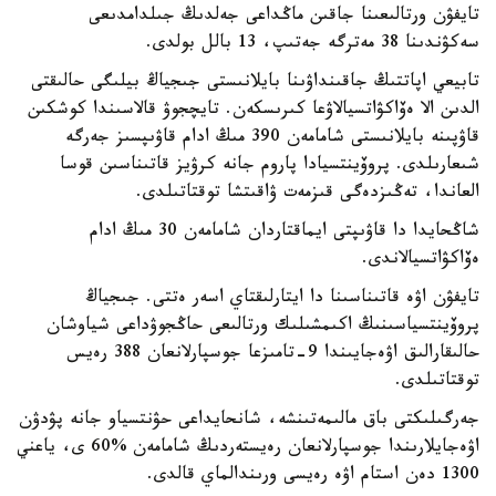
تايفۋن ورتالىعىنا جاقىن ماڭداعى جەلدىڭ جىلدامدىعى
سەكۋندىنا 38 مەترگە جەتىپ، 13 بالل بولدى.
تابيعي اپاتتىڭ جاقىنداۋىنا بايلانىستى جىجياڭ بيلىگى حالىقتى
الدىن الا ەۆاكۋاتسيالاۋعا كىرىسكەن. تايچجوۋ قالاسىندا كوشكىن
قاۋپىنە بايلانىستى شامامەن 390 مىڭ ادام قاۋىپسىز جەرگە
شىعارىلدى. پروۆينتسيادا پاروم جانە كرۋيز قاتىناسىن قوسا
العاندا، تەڭىزدەگى قىزمەت ۋاقىتشا توقتاتىلدى.
شاڭحايدا دا قاۋىپتى ايماقتاردان شامامەن 30 مىڭ ادام
ەۆاكۋاتسيالاندى.
تايفۋن اۋە قاتىناسىنا دا ايتارلىقتاي اسەر ەتتى. جىجياڭ
پروۆينتسياسىنىڭ اكىمشىلىك ورتالىعى حاڭجوۋداعى شياوشان
حالىقارالىق اۋەجايىندا 9-تامىزعا جوسپارلانعان 388 رەيس
توقتاتىلدى.
جەرگىلىكتى باق مالىمەتىنشە، شانحايداعى حۋنتسياو جانە پۋدۋن
اۋەجايلارىندا جوسپارلانعان رەيستەردىڭ شامامەن %60 ى، ياعني
1300 دەن استام اۋە رەيسى ورىندالماي قالدى.