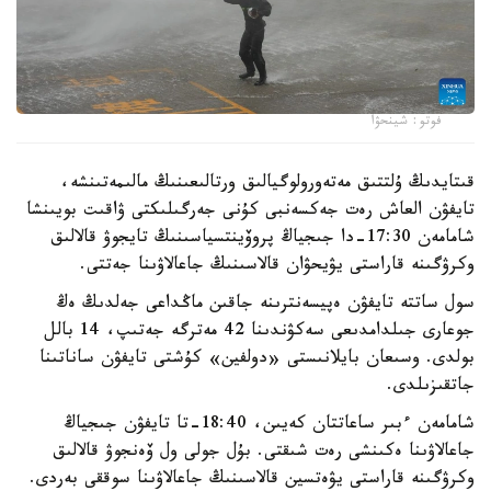
فوتو: شينحۋا
قىتايدىڭ ۇلتتىق مەتەورولوگيالىق ورتالىعىنىڭ مالىمەتىنشە،
تايفۋن العاش رەت جەكسەنبى كۇنى جەرگىلىكتى ۋاقىت بويىنشا
شامامەن 17:30-دا جىجياڭ پروۆينتسياسىنىڭ تايجوۋ قالالىق
وكرۋگىنە قاراستى يۋيحۋان قالاسىنىڭ جاعالاۋىنا جەتتى.
سول ساتتە تايفۋن ەپيسەنترىنە جاقىن ماڭداعى جەلدىڭ ەڭ
جوعارى جىلدامدىعى سەكۋندىنا 42 مەترگە جەتىپ، 14 بالل
بولدى. وسىعان بايلانىستى «دولفين» كۇشتى تايفۋن ساناتىنا
جاتقىزىلدى.
شامامەن ءبىر ساعاتتان كەيىن، 18:40-تا تايفۋن جىجياڭ
جاعالاۋىنا ەكىنشى رەت شىقتى. بۇل جولى ول ۆەنجوۋ قالالىق
وكرۋگىنە قاراستى يۋەتسين قالاسىنىڭ جاعالاۋىنا سوققى بەردى.