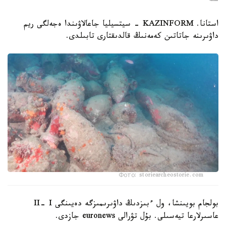
استانا. KAZINFORM - سيتسيليا جاعالاۋىندا ەجەلگى ريم
داۋىرىنە جاتاتىن كەمەنىڭ قالدىقتارى تابىلدى.
Фото: storiearcheostorie.com
بولجام بويىنشا، ول ءبىزدىڭ داۋىرىمىزگە دەيىنگى II- I
عاسىرلارعا تيەسىلى. بۇل تۋرالى euronews جازدى.