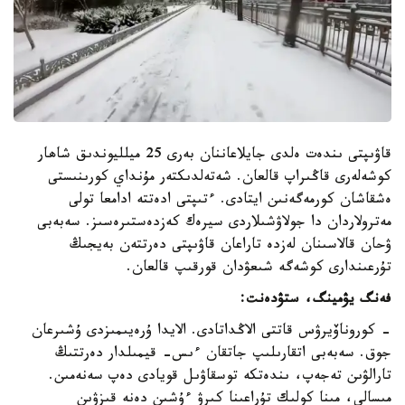
قاۋىپتى ىندەت ەلدى جايلاعاننان بەرى 25 ميلليوندىق شاھار
كوشەلەرى قاڭىراپ قالعان. شەتەلدىكتەر مۇنداي كورىنىستى
ەشقاشان كورمەگەنىن ايتادى. ءتىپتى ادەتتە ادامعا تولى
مەترولاردان دا جولاۋشىلاردى سيرەك كەزدەستىرەسىز. سەبەبى
ۋحان قالاسىنان لەزدە تاراعان قاۋىپتى دەرتتەن بەيجىڭ
تۇرعىندارى كوشەگە شىعۋدان قورقىپ قالعان.
فەنگ يۋمينگ، ستۋدەنت:
- كوروناۆيرۋس قاتتى الاڭداتادى. الايدا ۇرەيىمىزدى ۇشىرعان
جوق. سەبەبى اتقارىلىپ جاتقان ءىس- قيمىلدار دەرتتىڭ
تارالۋىن تەجەپ، ىندەتكە توسقاۋىل قويادى دەپ سەنەمىن.
مىسالى، مىنا كولىك تۇراعىنا كىرۋ ءۇشىن دەنە قىزۋىن