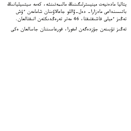
يتاليا مادەنيەت مينيسترلىگىنىڭ مالىمەتىنشە، كەمە سيتسيليانىڭ
باتىسىنداعى مادزارا- دەل-ۆاللو جاعالاۋىنان شامامەن ءۇش
تەڭىز ءميلى قاشىقتىقتا، 46 مەتر تەرەڭدىكتەن انىقتالعان.
تەڭىز تۇبىنەن جۇزدەگەن امفورا، قورعاسىننان جاسالعان ەكى
زاكىر شتوگى جانە سول ماتەريالدان جاسالعان تاعى ءبىر قۇرىلىم
تابىلدى.
يتاليانىڭ مادەنيەت ءمينيسترى الەسساندرو دجۋلي بۇل ولجانى
سوڭعى جىلدارداعى ەڭ ماڭىزدى سۋاستى ارحەولوگيالىق
جاڭالىقتارىنىڭ ءبىرى دەپ اتادى.