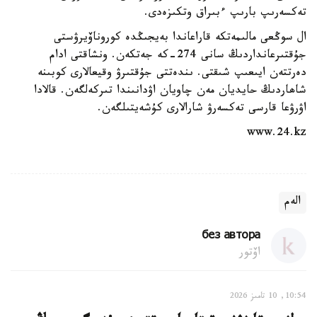
تەكسەرىپ بارىپ ءبىراق وتكىزەدى.
ال سوڭعى مالىمەتكە قاراعاندا بەيجىڭدە كوروناۆيرۋستى
جۇقتىرعانداردىڭ سانى 274-كە جەتكەن. ونشاقتى ادام
دەرتتەن ايىعىپ شىقتى. ىندەتتى جۇقتىرۋ وقيعالارى كوبىنە
شاھاردىڭ حايديان مەن چاويان اۋدانىندا تىركەلگەن. قالادا
اۋرۋعا قارسى تەكسەرۋ شارالارى كۇشەيتىلگەن.
www.24.kz
الەم
без автора
اۆتور
10:54, 10 تامىز 2026