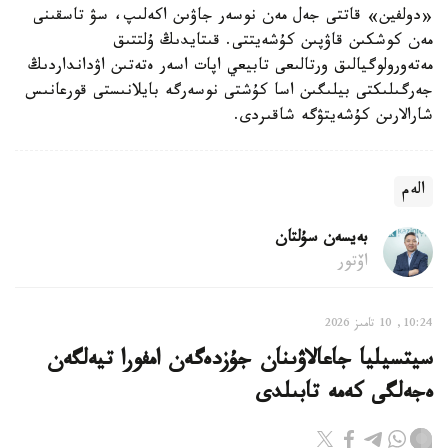
«دولفين» قاتتى جەل مەن نوسەر جاۋىن اكەلىپ، سۋ تاسقىنى
مەن كوشكىن قاۋپىن كۇشەيتتى. قىتايدىڭ ۇلتتىق
مەتەورولوگيالىق ورتالىعى تابيعي اپات اسەر ەتەتىن اۋدانداردىڭ
جەرگىلىكتى بيلىگىن اسا كۇشتى نوسەرگە بايلانىستى قورعانىس
شارالارىن كۇشەيتۋگە شاقىردى.
الەم
بەيسەن سۇلتان
اۆتور
10:24, 10 تامىز 2026
سيتسيليا جاعالاۋىنان جۇزدەگەن امفورا تيەلگەن
ەجەلگى كەمە تابىلدى