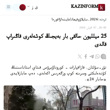
KAZINFORM
ق ز
ترەند:
2026-سايلاۋ
وقيعا
تاعايىنداۋ
اقوردا
20:40, 07 اقپان 2020
25 ميلليون حالقى بار بەيجىڭ كوشەلەرى قاڭىراپ
قالدى
نۇر-سۇلتان. قازاقپارات – كوروناۆيرۋس قىتاي استاناسىنىڭ
كۇندەلىكتى ومىرىنە كوپ وزگەرىس اكەلدى، دەپ حابارلايدى
«حابار 24».