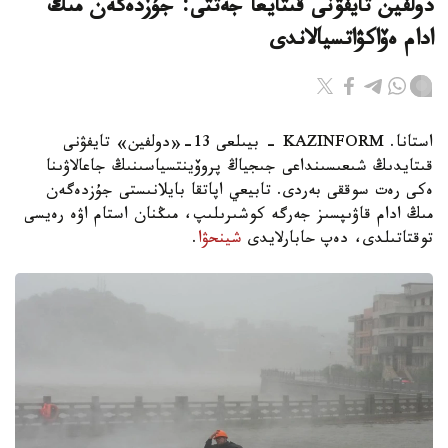
دولفين تايفۋنى قىتايعا جەتتى: جۇزدەگەن مىڭ
ادام ەۆاكۋاتسيالاندى
استانا. KAZINFORM - بيىلعى 13-«دولفين» تايفۋنى
قىتايدىڭ شىعىسىنداعى جىجياڭ پروۆينتسياسىنىڭ جاعالاۋىنا
ەكى رەت سوققى بەردى. تابيعي اپاتقا بايلانىستى جۇزدەگەن
مىڭ ادام قاۋىپسىز جەرگە كوشىرىلىپ، مىڭنان استام اۋە رەيسى
توقتاتىلدى، دەپ حابارلايدى
شينحۋا
.