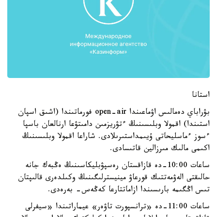
استانا
بۋراباي دەمالىس اۋماعىندا open-air فورماتىندا (اشىق اسپان
استىندا) اقمولا وبلىسىنىڭ ءتۋريزمىن دامىتۋعا ارنالعان باسپا
ءسوز ءماسليحاتى ۇيىمداستىرىلادى. شاراعا اقمولا وبلىسىنىڭ
اكىمى مالىك مىرزالين قاتىسادى.
ساعات 10:00-دە قازاقستان رەسپۋبليكاسىنىڭ ەڭبەك جانە
حالىقتى الەۋمەتتىك قورعاۋ مينيسترلىگىنىڭ وكىلدەرى قالىپتان
تىس اڭگىمە بارىسىندا ازاماتتارعا كەڭەس- بەرەدى.
ساعات 11:00-دە «ترانسپورت تاۋەر» عيماراتىندا «سيفرلى