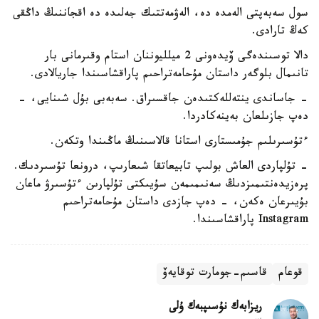
سول سەبەپتى الەمدە دە، الەۋمەتتىك جەلىدە دە اقجاننىڭ داڭقى
كەڭ تارادى.
دالا توسىندەگى ۆيدەونى 2 ميلليوننان استام وقىرمانى بار
تانىمال بلوگەر داستان مۇحامەتراحىم پاراقشاسىندا جاريالادى.
- جاساندى ينتەللەكتىدەن جاقسىراق. سەبەبى بۇل شىنايى، -
دەپ جازىلعان بەينەكادردا.
ءتۇسىرىلىم جۇمىستارى استانا قالاسىنىڭ ماڭىندا وتكەن.
- تۇلپاردى العاش بولىپ تابيعاتقا شىعارىپ، درونعا تۇسىردىك.
پرەزيدەنتىمىزدىڭ سەنىمىمەن سۇيىكتى تۇلپارىن ءتۇسىرۋ ماعان
بۇيىرعان ەكەن، - دەپ جازدى داستان مۇحامەتراحىم
Instagram پاراقشاسىندا.
قوعام
قاسىم-جومارت توقايەۆ
ريزابەك نۇسىپبەك ۇلى