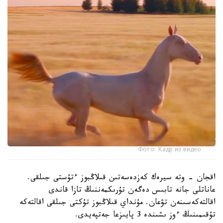
Фото: Кадр из видео
اقجان - وتە سيرەك كەزدەسەتىن قىلاڭبوز ءتۇستى جىلقى.
عاناتلى جانە تابىس دەگەن تۇرىكمەننىڭ تازا قاندى
اقالتەكەسىنەن تۋعان. مۇنداي قىلاڭبوز تۇكتى جىلقى اقالتەكە
تۇقىمىنىڭ ءوز ىشىندە 3 پايىزعا جەتپەيدى.