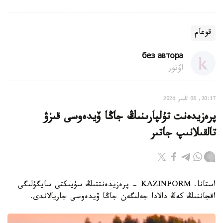
قوعام
без автора
اۆتور
20:17, 08 تامىز 2026
پرەزيدەنت تۇلپارىنىڭ جاڭا ۆيدەوسى قىزۋ
تالقىلانىپ جاتىر
استانا. KAZINFORM - پرەزيدەنتتىڭ سۇيىكتى سايگۇلىگى
اقجاننىڭ كەڭ دالادا جەلىگەن جاڭا ۆيدەوسى جاريالاندى.