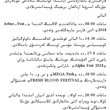
قازاقستان» باعدارلاماسى اياسىندا كولىكتىك سالاداعى جوبالاردى
جۇزەگە اسىرۋعا ارنالعان بريفينگ ۇيىمداستىرىلادى.
الماتى
ساعات 08:00-دە «اتاكەنت» الاڭىنىڭ الدىندا «Arbuz-Fest-
2018» اتتى قاربىز جارمەڭكەسى وتەدى.
ساعات 14:30-دا الماتى قوعامدىق كەڭەسىنىڭ ەكولوگيالىق
كوميسسياسى بويىنشا جۇمىس توبىنىڭ كەزدەسۋى باستالادى.
ساعات 17:0-دە مادەنيەت جانە دەمالىس ورتالىعىندا «تىلدەر
باعى» اتتى الەۋمەتتىك جوبانىڭ جابىلۋ سالتاناتىنا وراي
«Alpha Fest 2018» شاراسى وتكىزىلەدى.
ساعات 18:00-دە «MEGA Park» و س و- دا جاس
دارىندىلاردىڭ «FRESH BLOOD FESTIVAL» فەستيۆالى
وتەدى.
ساعات 20:00-دە كوك- توبەدە اشىق اسپان استىندا «الماتى
كوك-توبە وپەرا» اتتى حالىقارالىق كلاسسيكالىق مۋزىكا
فەستيۆالى ۇيىمداستىرىلادى.