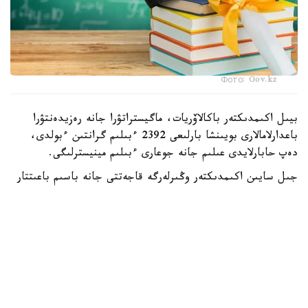
Фото: Gov.kz
بيىل اكىمدىكتەر باكالاۆريات، ماگيستراتۋرا جانە رەزيدەنتۋرا
باعدارلامالارى بويىنشا بارلىعى 2392 ءبىلىم گرانتىن ءبولدى،
دەپ حابارلايدى عىلىم جانە جوعارى ءبىلىم مينيسترلىگى.
جىل سايىن اكىمدىكتەر وڭىرلەرگە قاجەتتى جانە باسىم باعىتتار
بويىنشا مامانداردى ماقساتتى دايارلاۋ ءۇشىن ءبىلىم بەرۋ
گرانتتارىن ۇسىنادى.
- بيىل جەرگىلىكتى اتقارۋشى ورگاندار باكالاۆريات، ماگيستراتۋرا
جانە رەزيدەنتۋرا باعدارلامالارى بويىنشا وقۋعا 2392 ءبىلىم بەرۋ
گرانتىن ءبولدى،-دەلىنگەن مينيسترلىك حابارلاماسىندا.
ەڭ كوپ گرانت استانا قالاسىندا قاراستىرىلعان - 303.