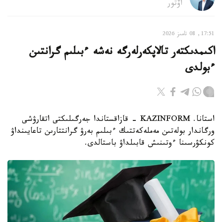
اۆتور
17:51, 08 تامىز 2026
اكىمدىكتەر تالاپكەرلەرگە نەشە ءبىلىم گرانتىن
ءبولدى
استانا. KAZINFORM - قازاقستاندا جەرگىلىكتى اتقارۋشى
ورگاندار بولەتىن مەملەكەتتىك ءبىلىم بەرۋ گرانتتارىن تاعايىنداۋ
كونكۋرسىنا ءوتىنىش قابىلداۋ باستالدى.