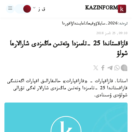
KAZINFORM
ق ز
ترەند:
2026-سايلاۋ
وقيعا
تاعايىنداۋ
اقوردا
09:10, 25 تامىز 2018
قازاقستاندا 25 -تامىزدا وتەتىن ماڭىزدى شارالارعا
شولۋ
استانا. قازاقپارات - «قازاقپارات» حالىقارالىق اقپارات اگەنتىگى
قازاقستاندا 25 -تامىزدا وتەتىن ماڭىزدى شارالار لەگى تۋرالى
شولۋدى ۇسىنادى.