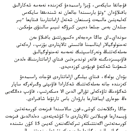
قۇجاتقا سايكەس، ۆيزا راسىمدەۋ كەزىندە نەمەسە شەكارالىق
باقىلاۋدان ءوتۋ بارىسىندا جالعان نە شىندىققا سايكەس
كەلمەيتىن مالىمەت ۇسىنعان شەتەل ازاماتتارىنا قىتايعا ءبىر
جىلدان بەس جىلعا دەيىن كىرۋگە تىيىم سالىنۋى مۇمكىن.
سونداي-اق جاڭا ەرەجەلەر ەكسپورتتىق باقىلاۋ مەن
تەحنولوگيالار اينالىمىنا قاتىستى تالاپتاردى بۇزىپ، ارەكەتى
مەملەكەتتىڭ ونەركاسىپتىك نەمەسە تەحنولوگيالىق
قاۋىپسىزدىگىنە قاتەر توندىرەتىن قىتاي ازاماتتارىنىڭ ەلدەن
شىعۋىنا شەكتەۋ قويۋدى كوزدەيدى.
بۇدان بولەك، قىتاي بيلىگى ازاماتتاردى قۇجات راسىمدەۋ
كەزىندە جانە مەملەكەتتىك شەكارادا قاۋىپتى وڭىرلەرگە ساپار
شەگۋدىڭ تاۋەكەلى تۋرالى الدىن الا ەسكەرتىپ، قاۋىپ دەڭگەيى
ەڭ جوعارى ايماقتارعا بارۋدان باس تارتۋعا شاقىرادى.
جاڭا رەگلامەنت كوشى-قون سالاسىندا قىزمەت كورسەتەتىن
ۇيىمدارعا قويىلاتىن تالاپتاردى دا كۇشەيتەدى. دەلدالدىق قىزمەت
كورسەتەتىن اگەنتتىكتەر تىركەلگەننەن كەيىن 15 كۇن ىشىندە