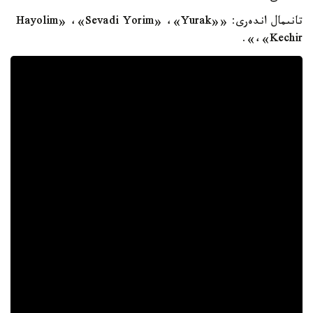
تانىمال اندەرى: «Hayolim» ،«Sevadi Yorim» ،«Yurak»
،«Kechir».