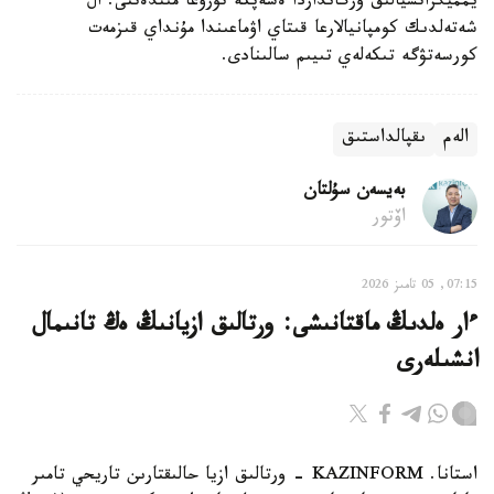
يمميگراتسيالىق ورگانداردا ەسەپكە تۇرۋعا مىندەتتى. ال
شەتەلدىك كومپانيالارعا قىتاي اۋماعىندا مۇنداي قىزمەت
كورسەتۋگە تىكەلەي تىيىم سالىنادى.
الەم
ىقپالداستىق
بەيسەن سۇلتان
اۆتور
07:15, 05 تامىز 2026
ءار ەلدىڭ ماقتانىشى: ورتالىق ازيانىڭ ەڭ تانىمال
انشىلەرى
استانا. KAZINFORM - ورتالىق ازيا حالىقتارىن تاريحي تامىر