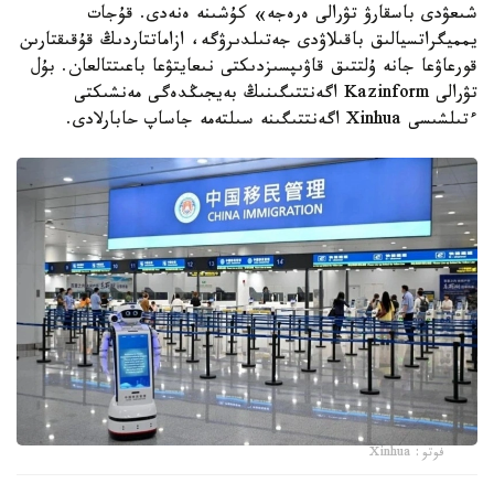
شىعۋدى باسقارۋ تۋرالى ەرەجە» كۇشىنە ەنەدى. قۇجات
يمميگراتسيالىق باقىلاۋدى جەتىلدىرۋگە، ازاماتتاردىڭ قۇقىقتارىن
قورعاۋعا جانە ۇلتتىق قاۋىپسىزدىكتى نىعايتۋعا باعىتتالعان. بۇل
تۋرالى Kazinform اگەنتتىگىنىڭ بەيجىڭدەگى مەنشىكتى
ءتىلشىسى Xinhua اگەنتتىگىنە سىلتەمە جاساپ حابارلادى.
فوتو: Xinhua