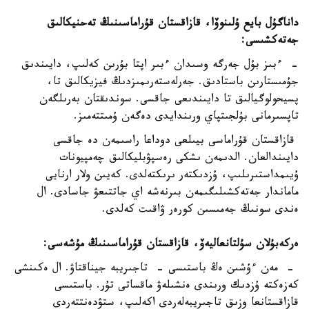
داناگۇل بايع ۇلىنوۆا، قازاقستان قۇراماسىنىڭ تەحنيكالىق
جەتەكشىسى:
- ءبىز بۇل جەرگە وسىدان ءبىر اپتا بۇرىن كەلىپ، دايىندىق
جۇمىستارىن باستادىق. جەرلەستەرىمىزدىڭ فيزيكالىق تا،
پسيحولوگيالىق تا دايىندىعى جاقسى. سوندىقتان بەرىلگەن
تاپسىرمانى بۇلجىتپاي ورىندايدى دەگەن ۇمىتتەمىز.
قازاقستان قۇراماسى بيىلعى دوداعا راسىمەن دە جاقسى
دايىندالعان. الدىمەن ىشكى رەسپۋبليكالىق چەمپيونات
ۇيىمداستىرىلىپ، ۇزدىكتەر ىرىكتەلدى. كەيىن ولار ارنايى
ماماندار جەتەكشىلىگىمەن بىرنەشە اي جاتتىعۋ جاسادى. ال
ەندى سونىڭ جەمىسىن كورەر ۋاقىت كەلدى.
ەركەبۇلان سۇلتانعاليەۆ، قازاقستان قۇراماسىنىڭ مۇشەسى:
- مەن ءۇشىن ەڭ باستىسى - تاجىريبە جيناقتاۋ. ال ەكىنشى
كەزەكتە ۇزدىك ورىندى ەنشىلەۋ ماقساتى تۇر. باستىسى
قازاقستانعا وزىق تاجىريبەلەردى اكەلىپ، ستۋدەنتتەردى