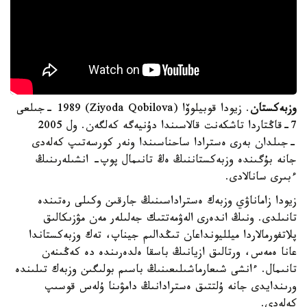
وزبەكستان
. زيودا قوبيلوۆا (Ziyoda Qobilova) 1989 -جىلعى
7-قاڭتاردا تاشكەنت قالاسىندا دۇنيەگە كەلگەن. ول 2005
-جىلدان بەرى ەسترادا ساحناسىندا ونەر كورسەتىپ كەلەدى
جانە بۇگىندە وزبەكستاننىڭ ەڭ تانىمال پوپ- انشىلەرىنىڭ
ءبىرى سانالادى.
زيودا زاماناۋي وزبەك ەستراداسىنىڭ جارقىن وكىلى رەتىندە
تانىلدى. ونىڭ اندەرى الەۋمەتتىك جەلىلەر مەن مۋزىكالىق
پلاتفورمالاردا ميلليونداعان تىڭدالىم جيناپ، تەك وزبەكستاندا
عانا ەمەس، ورتالىق ازيانىڭ باسقا ەلدەرىندە دە كەڭىنەن
تانىمال. ءانشى شىعارماشىلىعىنىڭ باسىم بولىگىن وزبەك تىلىندە
ورىندايدى جانە ۇلتتىق ەسترادانىڭ دامۋىنا ۇلەس قوسىپ
كەلەدى.