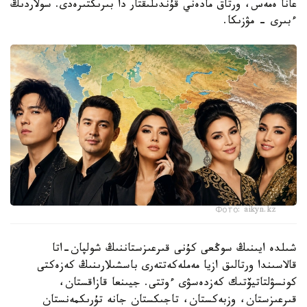
عانا ەمەس، ورتاق مادەني قۇندىلىقتار دا بىرىكتىرەدى. سولاردىڭ
ءبىرى – مۋزىكا.
Фото: aikyn.kz
شىلدە ايىنىڭ سوڭعى كۇنى قىرعىزستاننىڭ شولپان-اتا
قالاسىندا ورتالىق ازيا مەملەكەتتەرى باسشىلارىنىڭ كەزەكتى
كونسۋلتاتيۆتىك كەزدەسۋى ءوتتى. جيىنعا قازاقستان،
قىرعىزستان، وزبەكستان، تاجىكستان جانە تۇرىكمەنستان