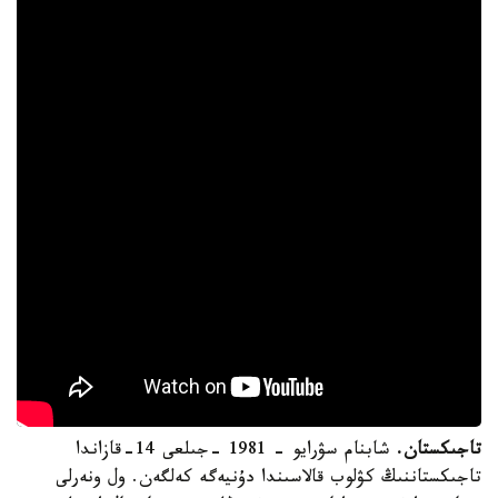
تاجىكستان.
شابنام سۋرايو - 1981 -جىلعى 14-قازاندا
تاجىكستاننىڭ كۋلوب قالاسىندا دۇنيەگە كەلگەن. ول ونەرلى