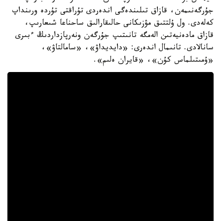
جۇرگەنىمەن، قازاق تىلىندەگى اندەردى تۇراقتى تۇردە ورىنداپ
كەلەدى. ول ۇلتتىق مۋزىكانى حالىقارالىق ساحناعا شىعارىپ،
قازاق مادەنيەتىن الەمگە تانىتىپ جۇرگەن ونەرپازداردىڭ ءبىرى
سانالادى. تانىمال اندەرى: «دايديداۋ»، «سامالتاۋ»،
«ۇمىتىلماس كۇن»، «قايران ەلىم».