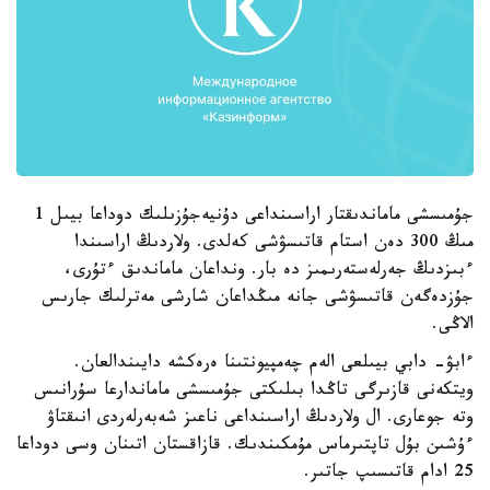
جۇمىسشى ماماندىقتار اراسىنداعى دۇنيەجۇزىلىك دوداعا بيىل 1
مىڭ 300 دەن استام قاتىسۋشى كەلدى. ولاردىڭ اراسىندا
ءبىزدىڭ جەرلەستەرىمىز دە بار. ونداعان ماماندىق ءتۇرى،
جۇزدەگەن قاتىسۋشى جانە مىڭداعان شارشى مەترلىك جارىس
الاڭى.
ءابۋ- دابي بيىلعى الەم چەمپيونتىنا ەرەكشە دايىندالعان.
ويتكەنى قازىرگى تاڭدا بىلىكتى جۇمىسشى ماماندارعا سۇرانىس
وتە جوعارى. ال ولاردىڭ اراسىنداعى ناعىز شەبەرلەردى انىقتاۋ
ءۇشىن بۇل تاپتىرماس مۇمكىندىك. قازاقستان اتىنان وسى دوداعا
25 ادام قاتىسىپ جاتىر.