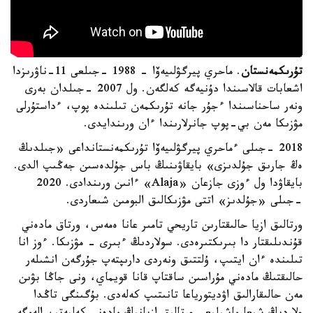
تۇرىكمەنستان
. ماحري پيرگۋلىيەۆا - 1988 -جىلعى 11-ناۋرىزدا
اشعابات قالاسىندا دۇنيەگە كەلگەن. ول 2007 -جىلدان بەرى
ونەر ساحناسىندا ءجۇر جانە تۇرىكمەن تىلىندە پوپ، ءداستۇرلى
مۋزىكا مەن بي-پوپ جانرلارىندا ءان ورىندايدى.
2018 -جىلى ءماحري پيرگۋلىيەۆا تۇرىكمەنستانداعى «جىلدىڭ
ەڭ جارىق جۇلدىزى» بايقاۋىنىڭ باس جۇلدەسىن جەڭىپ الدى.
بايقاۋدا ول ءوزى جازعان «Alaja» ءانىن ورىندادى. 2020
-جىلى «جۇلدىز» اتتى مۋزىكالىق البومىن شىعاردى.
ورتالىق ازيا حالىقتارىن تاريحي تامىر عانا ەمەس، ورتاق مادەني
قۇندىلىقتار دا بىرىكتىرەدى. سولاردىڭ ءبىرى - مۋزىكا. ءوز انا
تىلىندە ءان ايتىپ، ۇلتتىق ونەردى دارىپتەپ جۇرگەن انشىلەر
حالىقتىڭ مادەني مۇراسىن ساقتاپ قانا قويماي، ونى جاڭا بۋىن
مەن حالىقارالىق اۋديتورياعا تانىتىپ كەلەدى. بۇگىنگى تاڭدا