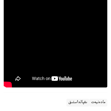
مادەنيەت
ىقپالداستىق