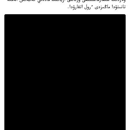
ولاردىڭ شىعارماشىلىعى ورتالىق ازيانىڭ مادەني كەلبەتىن الەمگە
تانىتۋدا ماڭىزدى ءرول اتقارۋدا.