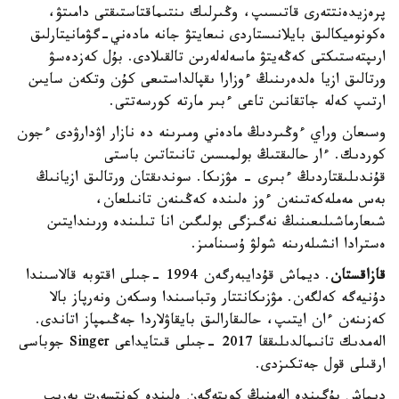
پرەزيدەنتتەرى قاتىسىپ، وڭىرلىك ىنتىماقتاستىقتى دامىتۋ،
ەكونوميكالىق بايلانىستاردى نىعايتۋ جانە مادەني-گۋمانيتارلىق
ارىپتەستىكتى كەڭەيتۋ ماسەلەلەرىن تالقىلادى. بۇل كەزدەسۋ
ورتالىق ازيا ەلدەرىنىڭ ءوزارا ىقپالداستىعى كۇن وتكەن سايىن
ارتىپ كەلە جاتقانىن تاعى ءبىر مارتە كورسەتتى.
وسىعان وراي ءوڭىردىڭ مادەني ومىرىنە دە نازار اۋدارۋدى ءجون
كوردىك. ءار حالىقتىڭ بولمىسىن تانىتاتىن باستى
قۇندىلىقتاردىڭ ءبىرى - مۋزىكا. سوندىقتان ورتالىق ازيانىڭ
بەس مەملەكەتىنەن ءوز ەلىندە كەڭىنەن تانىلعان،
شىعارماشىلىعىنىڭ نەگىزگى بولىگىن انا تىلىندە ورىندايتىن
ەسترادا انشىلەرىنە شولۋ ۇسىنامىز.
قازاقستان
. ديماش قۇدايبەرگەن 1994 -جىلى اقتوبە قالاسىندا
دۇنيەگە كەلگەن. مۋزىكانتتار وتباسىندا وسكەن ونەرپاز بالا
كەزىنەن ءان ايتىپ، حالىقارالىق بايقاۋلاردا جەڭىمپاز اتاندى.
الەمدىك تانىمالدىلىققا 2017 -جىلى قىتايداعى Singer جوباسى
ارقىلى قول جەتكىزدى.
ديماش بۇگىندە الەمنىڭ كوپتەگەن ەلىندە كونتسەرت بەرىپ