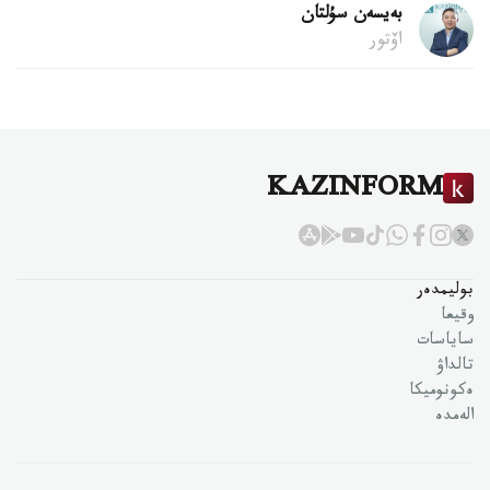
بەيسەن سۇلتان
اۆتور
KAZINFORM
بوليمدەر
وقيعا
ساياسات
تالداۋ
ەكونوميكا
الەمدە