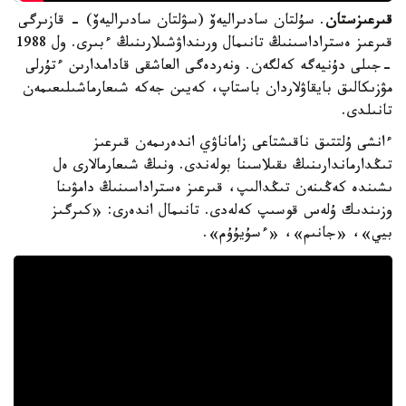
قىرعىزستان
. سۇلتان سادىراليەۆ (سۋلتان سادىراليەۆ) - قازىرگى
قىرعىز ەستراداسىنىڭ تانىمال ورىنداۋشىلارىنىڭ ءبىرى. ول 1988
-جىلى دۇنيەگە كەلگەن. ونەردەگى العاشقى قادامدارىن ءتۇرلى
مۋزىكالىق بايقاۋلاردان باستاپ، كەيىن جەكە شىعارماشىلىعىمەن
تانىلدى.
ءانشى ۇلتتىق ناقىشتاعى زاماناۋي اندەرىمەن قىرعىز
تىڭدارماندارىنىڭ ىقىلاسىنا بولەندى. ونىڭ شىعارمالارى ەل
ىشىندە كەڭىنەن تىڭدالىپ، قىرعىز ەستراداسىنىڭ دامۋىنا
وزىندىك ۇلەس قوسىپ كەلەدى. تانىمال اندەرى: «كىرگىز
بيي»، «جانىم»، «ءسۇيۇۇم».