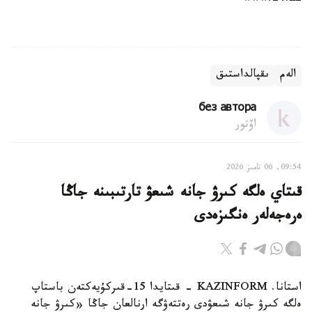
الەم
ىقپالداستىق
без автора
اۆتور
09:54, 06 تامىز 2026
قىتاي ەلگە كىرۋ جانە شىعۋ تارتىبىنە جاڭا
ەرەجەلەر ەنگىزەدى
استانا. KAZINFORM - قىتايدا 15-قىركۇيەكتەن باستاپ
ەلگە كىرۋ جانە شىعۋدى رەتتەۋگە ارنالعان جاڭا «كىرۋ جانە