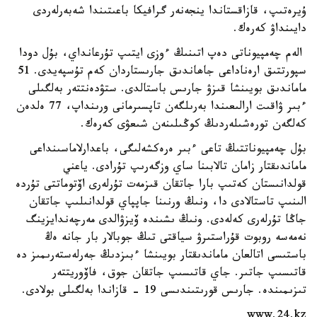
ۇيرەتىپ، قازاقستاندا ينجەنەر گرافيكا باعىتىندا شەبەرلەردى
دايىنداۋ كەرەك.
الەم چەمپيوناتى دەپ اتىنىڭ ءوزى ايتىپ تۇرعانداي، بۇل دودا
سپورتتىق ارەناداعى جاھاندىق جارىستاردان كەم تۇسپەيدى. 51
ماماندىق بويىنشا قىزۋ جارىس باستالدى. ستۋدەنتتەر بەلگىلى
ءبىر ۋاقىت ارالىعىندا بەرىلگەن تاپسىرمانى ورىنداپ، 77 ەلدەن
كەلگەن تورەشىلەردىڭ كوڭىلىنەن شىعۋى كەرەك.
بۇل چەمپيوناتتىڭ تاعى ءبىر ەرەكشەلىگى، باعدارلاماسىنداعى
ماماندىقتار زامان تالابىنا ساي وزگەرىپ تۇرادى. ياعني
قولدانىستان كەتىپ بارا جاتقان قىزمەت تۇرلەرى اۆتوماتتى تۇردە
الىنىپ تاستالادى دا، ونىڭ ورنىنا جاپپاي قولدانىلىپ جاتقان
جاڭا تۇرلەرى كەلەدى. ونىڭ ىشىندە ۆيزۋالدى مەرچەندايزينگ
نەمەسە روبوت قۇراستىرۋ سياقتى تىڭ جوبالار بار جانە ەڭ
باستىسى اتالعان ماماندىقتار بويىنشا ءبىزدىڭ جەرلەستەرىمىز دە
قاتىسىپ جاتىر. جاي قاتىسىپ جاتقان جوق، فاۆوريتتەر
تىزىمىندە. جارىس قورىتىندىسى 19 - قازاندا بەلگىلى بولادى.
www.24.kz