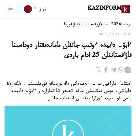
KAZINFORM
ق ز
ترەند:
2026-سايلاۋ
وقيعا
تاعايىنداۋ
اقوردا
09:19, 17 قازان 2017
ءابۋ- دابيدە ءوتىپ جاتقان ماماندىقتار دوداسىنا
قازاقستاننان 25 ادام باردى
استانا. قازاقپارات - الەمدەگى ەڭ ۇزدىك قۇرىلىسشى، ەلگەزەك
داياشى، ەپتى تىگىنشى جانە شەبەر شاشتارازدار ءابۋ- دابيدە
باس قوسىپ، ءوزارا مىقتىنى انىقتاپ جاتىر.