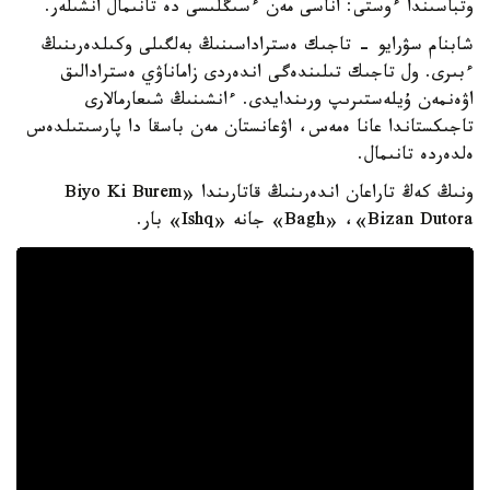
وتباسىندا ءوستى: اناسى مەن ءسىڭلىسى دە تانىمال انشىلەر.
شابنام سۋرايو - تاجىك ەستراداسىنىڭ بەلگىلى وكىلدەرىنىڭ
ءبىرى. ول تاجىك تىلىندەگى اندەردى زاماناۋي ەسترادالىق
اۋەنمەن ۇيلەستىرىپ ورىندايدى. ءانشىنىڭ شىعارمالارى
تاجىكستاندا عانا ەمەس، اۋعانستان مەن باسقا دا پارسىتىلدەس
ەلدەردە تانىمال.
ونىڭ كەڭ تاراعان اندەرىنىڭ قاتارىندا «Biyo Ki Burem
Bagh» ،«Bizan Dutora» جانە «Ishq» بار.