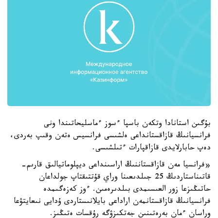
بۇگىن استانادا وتكەن باسپا ءسوز ءماسليحاتىندا ونى
فرانسيانىڭ قازاقستانداعى ەلشىسى فرانسيس ەتەن وقىپ بەردى،
دەپ حابارلايدى قازاقپارات ءتىلشىسى.
«فرانسيا مەن قازاقستاننىڭ اراسىنداعى ديپلوماتيالىق قارىم-
قاتىناستاردىڭ 25 جىلدىعىنا وراي قۇتتىقتاپ جولداعان
حاتىڭىزعا زور العىسىمدى بىلدىرەمىن. ءوز كەزەگىمدە
فرانسيانىڭ قازاقستانمەن اراداعى بايلانىستاردى ۇدايى نىعايتۋعا
وراسان ءمان بەرەتىنىن جەتكىزۋگە رۇقسات ەتىڭىز.