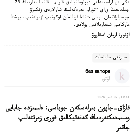
ەكى ەل اراسىنداعى ديپلوماتيالىق قارىم- قاتىناستاردىڭ 25
جىلدىعىنا وراي ءتۇرلى مەرەكەلىك شارالاردى وتكىزۋ
جوسپارلانعان. وسى داتاعا ارنالعان لوگوتيپ ازىرلەنىپ، پوشتا
ماركاسى شىعارىلاتىن بولادى.
اۆتور: ارمان اسقاروۆ
سىرتقى ساياسات
без автора
اۆتور
13:41, 07 تامىز 2026
قازاق-جاپون بىرلەسكەن جوباسى: ەلىمىزدە جابايى
وسىمدىكتەردىڭ گەنەتيكالىق قورى زەرتتەلىپ
جاتىر