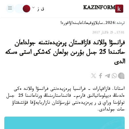
KAZINFORM
ق ز
ترەند:
2026-سايلاۋ
وقيعا
تاعايىنداۋ
اقوردا
17:01, 25 قاڭتار 2017
فرانسۋا وللاند قازاقستان پرەزيدەنتىنە جولداعان
حاتىندا 25 جىل بۇرىن بولعان كەشكى استى ەسكە
الدى
استانا. قازاقپارات - فرانسيا پرەزيدەنتى فرانسۋا وللاند ەكى
ەلدىڭ ديپلوماتيالىق قارىم- قاتىناستارىنىڭ ورناعانىنا 25 جىل
تولۋىنا وراي ق ر پرەزيدەنتى نۇرسۇلتان نازاربايەۆقا قۇتتىقتاۋ
حات جولدادى.