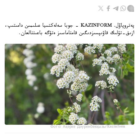
پەتروپاۆل. KAZINFORM - جوبا سەلەكتسيا عىلىمىن دامىتىپ،
ازىق-تۇلىك قاۋىپسىزدىگىن قامتاماسىز ەتۋگە باعىتتالعان.
Фото: Ақерке Дәуренбекқызы/Kazinform