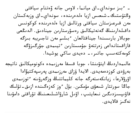
- ءبىز سونداي-اق ميانما، لاوس جانە ۆەتنام سياقتى
وڭتۇستىك-شىعىس ازيا ەلدەرىندە، سونداي-اق وزبەكستان
مەن قىرعىزستان سياقتى ورتالىق ازيا ەلدەرىندە كوكونىس
داقىلدارىنىڭ گەنەتيكالىق رەسۋرستارىن جينادىق. الدىڭعى
جوبالار بارىسىندا جيناقتالعان ءبىلىم مەن تاجىريبە بىزگە
قازاقستانداعى زەرتتەۋ جۇمىستارىن ءتيىمدى جۇرگىزۋگە
كومەكتەسىپ جاتىر،- دەيدى ساكي يوشيدا.
عالىمداردىڭ ايتۋىنشا، جوبا قىسقا مەرزىمدە ەكونوميكالىق ناتيجە
بەرۋدى كوزدەمەيدى. الايدا ۇزاق مەرزىمدى پەرسپەكتيۆادا
اۋرۋلارعا، زيانكەستەرگە جانە كليماتتىڭ وزگەرۋىنە ءتوزىمدى
جاڭا سورتتار شىعۋى مۇمكىن. بۇل ءوز كەزەگىندە ازىق-تۇلىك
قاۋىپسىزدىگىن نىعايتىپ، اۋىل شارۋاشىلىعىنىڭ تۇراقتى دامۋىنا
نەگىز قالايدى.
سىرتقى ساياسات
قوعام