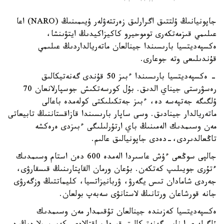
جاپونيانىڭ ۇلتتىق اگرارلىق زەرتتەۋلەر ۇيىمىنىڭ (NARO) اعا
عىلىمي قىزمەتكەرى توموحيرو كاكيزاكيدىڭ ايتۋىنشا،
ەكسپەديتسيا بارىسىندا جينالعان ماتەريالداردىڭ عىلىمي
قۇندىلىعى وتە جوعارى.
- ەكسپەديتسيا بارىسىندا ءبىز 50 قۇندى گەنەتيكالىق
رەسۋرستى جيناي الدىق. بۇل كورسەتكىش جوسپارلانعان 70
ۇلگىگە جەتپەسە دە، ءبىز جەتكىلىكتى كولەمدە باعالى
ماتەريالدار جينادىق. وسى ساپار بارىسىندا قازاقستاننىڭ تابيعاتى
مەن وسىمدىك الەمىنىڭ باي ارتۇرلىلىگى ءبىزدى ەرەكشە
تاڭعالدىردى،-دەدى جاپونيالىق عالىم.
جالپى سوڭعى ءۇش عاسىردا الەمدە 600 دەن استام وسىمدىك
ءتۇرى جويىلىپ كەتكەن. بۇعان ورمان القاپتارىنىڭ قىسقارۋى،
جەردى شامادان تىس يگەرۋ، ۋربانيزاتسيا، كليماتتىڭ وزگەرۋى
جانە قورشاعان ورتانىڭ لاستانۋى سەبەپ بولعان.
ەكسپەديتسيا كەزىندە جينالعان تۇقىمدار مەن وسىمدىك