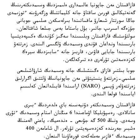
قازاقستان مەن جاپونيا عالىمدارى ەلىمىزدىڭ وسىمدىكتەرىنىڭ
گەنەتيكالىق قورىن ساقتاۋ جانە كليماتتىڭ وزگەرۋىنە ءتوزىمدى
جاڭا سورتتار شىعارۋ ماقساتىندا بىرلەسكەن عىلىمي جوبانى
جۇزەگە اسىرىپ جاتىر. بۇل باستاما بەس جىلعا شاقتالعان.
سولتۇستىك قازاقستان وبلىسىندا سەگىز كۇندىك ەكسپەديتسيا
بارىسىندا ونداعان قۇندى وسىمدىك ۇلگىسى الىندى. زەرتتەۋ
بارىسىندا جابايى قاۋىن، قاربىز جانە ءسابىزدىڭ سيرەك
كەزدەسەتىن تۇرلەرى دە تىركەلگەن.
جوبا بىلتىر قازاق ەگىنشىلىك جانە وسىمدىك شارۋاشىلىعى
عىلىمي-زەرتتەۋ ينستيتۋتى مەن جاپونيانىڭ ۇلتتىق اگرارلىق
زەرتتەۋلەر ۇيىمى (NARO) اراسىندا قابىلدانعان كەلىسىم
اياسىندا قولعا الىندى.
قازاقستان وسىمدىكتەر دۇنيەسىنە باي ەلدەردىڭ ءبىرى
سانالادى. رەسپۋبليكا اۋماعىندا 6 مىڭنان استام وسىمدىك ءتۇرى
وسەدى. ونىڭ 500 گە جۋىعى - ەندەميك، ياعني الەمنىڭ
ەشبىر جەرىندە كەزدەسپەيتىن تۇرلەر. ال شامامەن 400
وسىمدىك ءقازىر مەملەكەت قورعاۋىنا الىنعان.