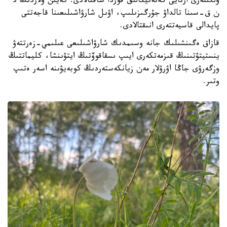
ۇلگىلەرى ارنايى گەنەتيكالىق قوردا ساقتالادى. كەيىن ولاردىڭ د
ن ق-سىنا تالداۋ جۇرگىزىلىپ، اۋىل شارۋاشىلىعىنا قاجەتتى
پايدالى قاسيەتتەرى انىقتالادى.
قازاق ەگىنشىلىك جانە وسىمدىك شارۋاشىلىعى عىلىمي-زەرتتەۋ
ينستيتۋتىنىڭ قىزمەتكەرى ايىپ ىسقاقوۆتىڭ ايتۋىنشا، كليماتتىڭ
وزگەرۋى جاڭا اۋرۋلار مەن زيانكەستەردىڭ كوبەيۋىنە اسەر ەتىپ
وتىر.