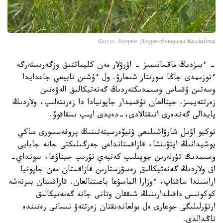
Фото: Ақерке Дәуренбекқызы/Kazinform
- ءبىزدىڭ ماقساتىمىز - اۋرۋلار مەن كليماتتىق وزگەرىستەرگە
ءتوزىمدى جاڭا سورتتار شىعارۋ. ول ءۇشىن تابيعي جاعدايدا
وسەتىن ۇقساس وسىمدىكتەردىڭ گەنەتيكالىق الەۋەتىن
زەرتتەيمىز. جينالعان تۇقىمدار جاپونيادا دا زەرتتەلىپ، ولاردىڭ
پايدالى گەندەرى انىقتالادى،-دەيدى ايىپ ىسقاقوۆ.
توكيو اۋىل شارۋاشىلىعى ۋنيۆەرسيتەتىنىڭ پروفەسسورى ساكي
يوشيدانىڭ ايتۋىنشا، قازاقستانداعى جەرگىلىكتى جانە جابايى
وسىمدىك تۇرلەرىن جويىلىپ كەتپەي تۇرىپ جيناۋعا، سونداي-
اق ولاردىڭ گەنەتيكالىق رەسۋرستارىن قازاقستان مەن جاپونيا
اراسىندا ساقتاپ، ءوزارا الماسۋعا باعىتتالعان. قازاقستان بىرنەشە
كوكونىس داقىلدارىنىڭ شىققان وتانى جانە گەنەتيكالىق
ارتۇرلىلىگى جوعارى ەل بولعاندىقتان زەرتتەۋ نىسانى رەتىندە
تاڭدالدى.