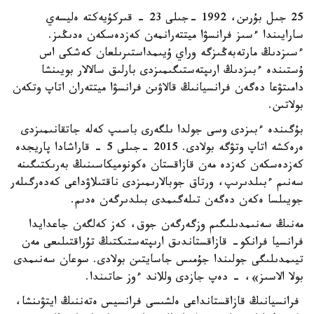
25 جىل بۇرىن، 1992 -جىلى 23 - قىركۇيەكتە ەليسەي
سارايىندا ءسىز فرانسۋا ميتتەرانمەن كەزدەسكەن ەدىڭىز.
ءسىزدىڭ مارتەبەڭىزگە وراي ۇيىمداستىرىلعان كەشكى اس
ۇستىندە ءبىزدىڭ ارىپتەستىگىمىزدى بارلىق سالالار بويىنشا
دامىتۋعا دەگەن فرانسيانىڭ قالاۋىن فرانسۋا ميتتەران اتاپ وتكەن
بولاتىن.
بۇگىندە ءبىزدى وسى جولدا ىلگەرى باسىپ كەلە جاتقانىمىزدى
ەرەكشە اتاپ وتۋگە بولادى. 2015 -جىلى 5 - قاراشادا پاريجدە
كەزدەسكەن كەزدە مەن قازاقستان ەكونوميكاسىنىڭ بەرىكتىگىنە
سەنىم ءبىلدىرىپ، ورتاق جوبالارىمىزدى ناقتىلاۋداعى كەدەرگىلەر
جويىلسا ەكەن دەگەن تىلەگىمدى بىلدىرگەن ەدىم.
مەنىڭ سەنىمدىلىگىم وزگەرگەن جوق، كەز كەلگەن جاعدايدا
فرانسيا فرانكو- قازاقستاندىق ارىپتەستىكتىڭ تۇراقتىلىعى مەن
تيىمدىلىگى جولىندا جۇمىس جاسايتىن بولادى. سوعان سەنىمدى
بولا الاسىز»، - دەپ جازدى وللاند ءوز حاتىندا.
فرانسيانىڭ قازاقستانداعى ەلشىسى فرانسيس ەتەننىڭ ايتۋىنشا،