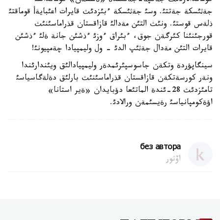
كوماندالاردئث جةكپة-جةگئندة «ةسسةن» كومانداسئ
جةثئسكة جةتتئ. وسئ جةثئسكة ءبئزدئث قايرات اعئبايةأ قوماقتئ
ذلةس قوستئ. ونئث التئن مةدالئ قازاقستان قذراماسئنئث
قورجئنئنا كئرگةن جوق، ءبئراق ءوزئ ءذشئن جانة ةلئ ءذشئن
قايرات التئن مةدال جةثئپ الدئ - ول وليمپيادا چةمپيونئ!
سينگاپؤردة وتكةن جاسوسپئرئمدةر وليمپيادالئق ويئندارئندا
ونةر كورسةتكةن قازاقستان قذراماسئنئث بارلئق دةلةگاسياسئ
تامئزدئث 28-ئندة الماتئعا دؤبايدان «ةير استانا»
اؤةكومپانياسئ رةيسئمةن ورالادئ.
без автора
اۆتور