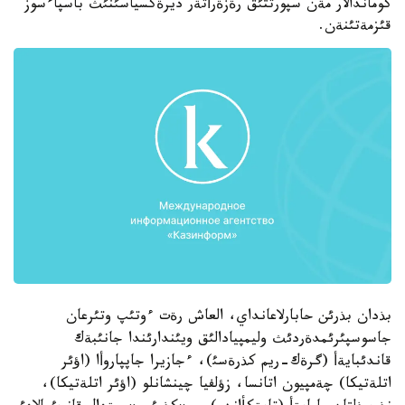
كوماندالار مةن سپورتتئق رةزةرأتةر ديرةكسياسئنئث باسپاءسوز
قئزمةتئنةن.
بذدان بذرئن حابارلاعانداي، العاش رةت ءوتئپ وتئرعان
جاسوسپئرئمدةردئث وليمپيادالئق ويئندارئندا جانئبةك
قاندئبايةأ (گرةك-ريم كذرةسئ)، ءجازيرا جاپپاروأا (اؤئر
اتلةتيكا) چةمپيون اتانسا، زؤلفيا چينشانلو (اؤئر اتلةتيكا)،