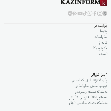
KAZINFORM
بوليمدەر
وقيعا
ساياسات
تالداۋ
ەكونوميكا
الەمدە
ءبىز تۋرالى
پايدالانۋشىلىق كەلىسىم
قۇپىيالىلىق ساياساتى
مەملەكەتتىك رامىزدەر
جەمقورلىققا قارسى شارالار
مەملەكەتتىك ساتىپ الۋلار