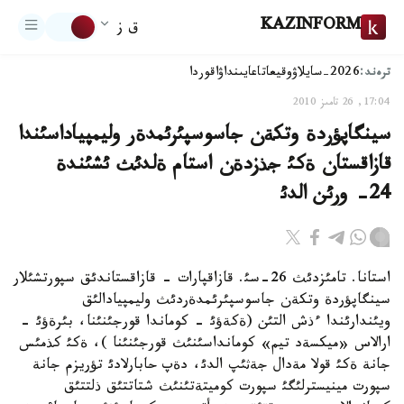
KAZINFORM
ق ز
ترەند:
2026-سايلاۋ
وقيعا
تاعايىنداۋ
اقوردا
17:04, 26 تامىز 2010
سينگاپؤردة وتكةن جاسوسپئرئمدةر وليمپياداسئندا
قازاقستان ةكئ جذزدةن استام ةلدئث ئشئندة
24- ورئن الدئ
استانا. تامئزدئث 26-سئ. قازاقپارات - قازاقستاندئق سپورتشئلار
سينگاپؤردة وتكةن جاسوسپئرئمدةردئث وليمپيادالئق
ويئندارئندا ءذش التئن (ةكةؤئ - كوماندا قورجئنئنا، بئرةؤئ -
ارالاس «ميكسةد تيم» كومانداسئنئث قورجئنئنا )، ةكئ كذمئس
جانة ةكئ قولا مةدال جةثئپ الدئ، دةپ حابارلادئ تؤريزم جانة
سپورت مينيسترلئگئ سپورت كوميتةتئنئث شتاتتئق ذلتتئق