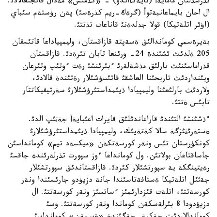
نذرسذلتان مامايةأ (تايةكأاندو) - «كذمئس» مةدال قانجئعالادئ.
ال احان بايماعانبةتوأ (گرةك-ريم كذرةسئ) پةن رؤستةم سئباي
(اؤئر اتلةتيكا) قولا جذلدةنئ قاناعات تذتتئ.
بةيرةسمي كوماندالئق ةسةپتة قازاقستان، وليمپياداعا قاتئسقان
205 ةلدئث ئشئندة 24- ورئنعا تابان تئرةدئ. قازاقستان
قذراماسئنئث بارلئق مذشةلةرئ ءبئرئنشئ رةت ءوتئپ وتئرعان
ويئنداردئث تاريحئنا العاشقئ قاتئسؤشئلار رةتئندة قالادئ،
ولاردئث بارلئعئنا وليمپيادا ذيئمداستئرؤشئلارئ سةرتيفيكاتتار
تابئس ةتتئ.
ءذشئنشئ التئندئ قاراعاندئلئق قايرات اعئبايةأ جةثئپ الدئ.
ةستةرئثئزگة سالا كةتةيئك، وليمپيادا ذيئمداستئرؤشئلارئ
كونكؤرستان تئس ونةر كورسةتكةن «ميكسةد تيم» كومانداسئن
جاساقتاعان بولاتئن. ول كومانداعا ءوز سپورت تذرلةرئندة جاقسئ
رةيتينگكة ية سپورتشئلار كئردئ. قازاقستاندئق سپورتشئلار
جةثئل اتلةتيكا ةستافةتاسئندا جانة دزيؤدو جارئسئندا ونةر
كورسةتتئ، اتلةت قئزدارئمئز ءساتسئز ونةر كورسةتتئ. ال
دزيؤدودا 8 بئرلةسكةن كوماندا ونةر كورسةتتئ. وسئ