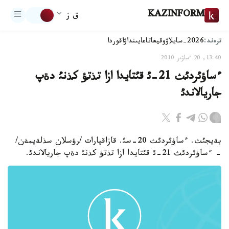
KAZINFORM
ق ز
ترەند:
2026-سايلاۋ
وقيعا
تاعايىنداۋ
اقوردا
13:40, 20 ءساۋىر 2010
ءساؤئردئث 21-ئ قئتايدا ازا تذتؤ كذنئ دةپ
جاريالاندئ
بةيجئث. ءساؤئردئث 20-سئ. قازاقپارات /رؤسلان سذلةيمةن/
- ءساؤئردئث 21-ئ قئتايدا ازا تذتؤ كذنئ دةپ جاريالاندئ.