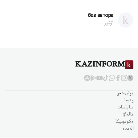
без автора
اۆتور
KAZINFORM
بوليمدەر
وقيعا
ساياسات
تالداۋ
ەكونوميكا
الەمدە