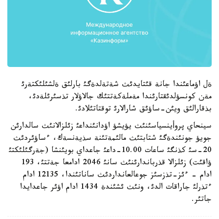
ةل اؤماعئندا جانة قئتايدئث شةتةلدةگئ بارلئق ةلشئلئكتةرئ
مةن كونسؤلدئقتارئندا مةملةكةتتئك جالاؤلار تذسئرئلةدئ،
بذقارالئق ويئن-ساؤئق شارالارئ توقتاتئلادئ.
سينحاي پروأينسياسئنئث يؤيشؤ اؤدانئنداعئ زئلزالانئث سالدارئن
جويؤ جونئندةگئ شتابتئث مالئمةتئنة سذيةنسةك، ءساؤئردئث
20-سئ كذنگئ ساعات 10.00-داعئ جاعداي بويئنشا (جةرگئلئكتئ
ؤاقئت) زئلزالا قذرباندارئنئث سانئ 2046 ادامعا جةتتئ، 193
ادام - ءئز-تذزسئز جوعالعانداردئث ساناتئندا، 12135 ادام
ءتذرلئ جاراقات الدئ، ونئث ئشئندة 1434 ادام اؤئر جاعدايدا
جاتئر.