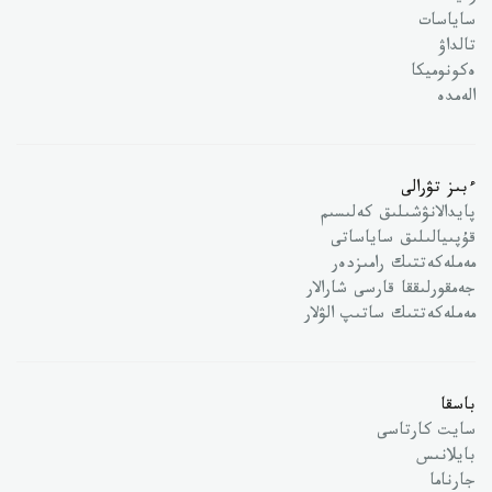
ساياسات
تالداۋ
ەكونوميكا
الەمدە
ءبىز تۋرالى
پايدالانۋشىلىق كەلىسىم
قۇپىيالىلىق ساياساتى
مەملەكەتتىك رامىزدەر
جەمقورلىققا قارسى شارالار
مەملەكەتتىك ساتىپ الۋلار
باسقا
سايت كارتاسى
بايلانىس
جارناما