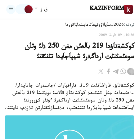
KAZINFORM
ق ز
ترەند:
2026-سايلاۋ
وقيعا
تاعايىنداۋ
اقوردا
10:56, 09 قاراشا 2009
كوكشةتاؤدا 219 بالعئن مةن 250 ذلئ وتان
سوعئسئنئث ارداگةرئ شيپاجايدا تئنئقتئ
كوكشةتاؤ. قاراشانئث 9-ئ. قازاقپارات /جانمذرات جانايدار/
-اعئمداعئ جئل ئشئندة كوكشةتاؤ قالاسئ بويئنشا 219 بالعئن
مةن 250 ذلئ وتان سوعئسئنئث ارداگةرئ ءوثئر كؤرورتتئ
ايماعئنداعئ شيپاجايلاردا تئنئعئپ، دةنساؤلئقتارئن تذزةپ قايتتئ،