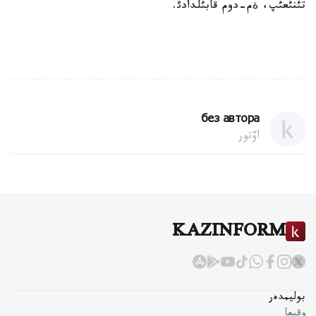
تئنئعئپ، ةم-دوم قابئلدادئ.
без автора
اۆتور
KAZINFORM
بوليمدەر
وقيعا