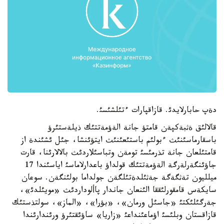
دةپ حابارلايدئ. قازاقپارات ءتئلشئسئ.
قالالئق ةثبةكپةن قامتؤ جانة الةؤمةتتئك ذيلةستئرؤ
باسقارماسئنئث ءبولئم باستئعئنئث ايتؤئنشا، جئل ئشئندة از
قامتئلعان جانة تذرمئسئ تومةن وتباسئلاردئث بالالارئنا، قارت
جاؤئنگةرلةرگة الةؤمةتتئك قولداؤ باعدارلاماسئ اياسئندا 17
ميلليون تةثگةگة جةثئلدةتئلگةن جولداما بولئنگةن. سوعان
سايكةس قامقورلئققا الئنعان جاندار پاألوداردئث «مويئلدئ»،
جةرگئلئكتئ «جاسئل ورمان»، «بؤرا»، «الماز»، سولتذستئك
قازاقستان وبلئسئ اؤماعئنداعئ «زاريا» ساؤئقتئرؤ ورئندارئندا