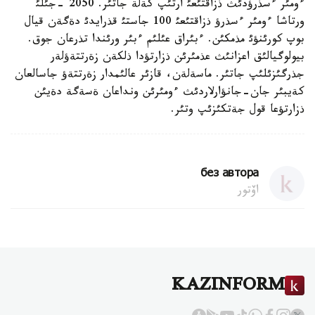
ءومئر ءسذرؤدئث ذزاقتئعئ ارتئپ كةلة جاتئر. 2050 -جئلئ
ورتاشا ءومئر ءسذرؤ ذزاقتئعئ 100 جاستئ قذرايدئ دةگةن قيال
بوپ كورئنؤئ مذمكئن. ءبئراق عئلئم ءبئر ورئندا تذرعان جوق.
بيولوگيالئق اعزانئث عذمئرئن ذزارتؤدا ذلكةن زةرتتةؤلةر
جذرگئزئلئپ جاتئر. ماسةلةن، قازئر عالئمدار زةرتتةؤ جاسالعان
كةيبئر جان-جانؤارلاردئث ءومئرئن ونداعان ةسةگة دةيئن
ذزارتؤعا قول جةتكئزئپ وتئر.
без автора
اۆتور
KAZINFORM