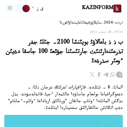
KAZINFORM
ق ز
ترەند:
2026-سايلاۋ
وقيعا
تاعايىنداۋ
اقوردا
07:54, 08 شىلدە 2011
ب ذ ذ باعالاؤئ بويئنشا 2100- جئلئ جةر
تذرعئندارئنئث جارتئسئنا جؤئعئ 100 جاسقا دةيئن
ءومئر سذرةدئ
الماتئ. 8 - شئلدة. قازاقپارات /ةرلئك ةرجان ذلئ/ -
دةموگرافياعا بولجام جاساؤدا عالئمدار ءجيئ قاتةلةسؤدة. بذل
بذگئن الماتئدا ءوتئپ جاتقان "ورتالئق ازياداعئ ءولئم-ءجئتئم"
دةپ اتالاتئن حالئقارالئق سةميناردا ايتئلدئ.