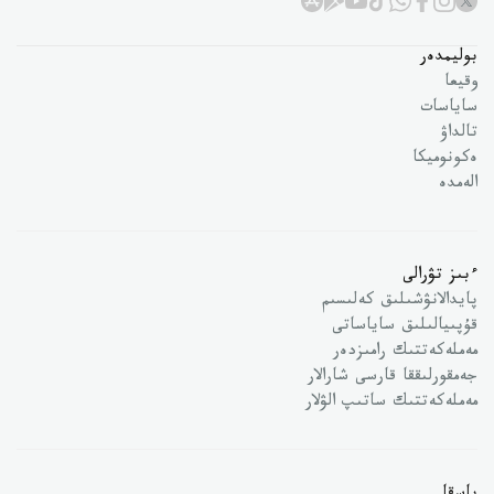
بوليمدەر
وقيعا
ساياسات
تالداۋ
ەكونوميكا
الەمدە
ءبىز تۋرالى
پايدالانۋشىلىق كەلىسىم
قۇپىيالىلىق ساياساتى
مەملەكەتتىك رامىزدەر
جەمقورلىققا قارسى شارالار
مەملەكەتتىك ساتىپ الۋلار