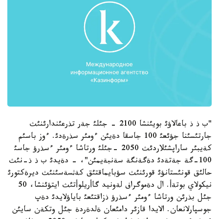
"ب ذ ذ باعالاؤئ بويئنشا 2100 - جئلئ جةر تذرعئندارئنئث
جارتئسئنا جؤئعئ 100 جاسقا دةيئن ءومئر سذرةدئ. ءوز باسئم
كةيبئر ساراپشئلاردئث 2050 -جئلئ ورتاشا ءومئر ءسذرؤ جاسئ
100-گة جةتةدئ دةگةنگة سةنبةيمئن"، - دةيدئ ب ذ ذ-نئث
حالئق قونئستانؤئ قورئنئث سؤبايماقتئق كةثسةسئنئث ديرةكتورئ
نيكولاي بوتةأ. ال دةموگراف لةونيد گاأريلوأتئث ايتؤئنشا، 50
جئل بذرئن ورتاشا ءومئر ءسذرؤ ذزاقتئعئ باياؤلايدئ دةپ
جوسپارلانعان. الايدا قازئر دامئعان ةلدةردة جئل وتكةن سايئن