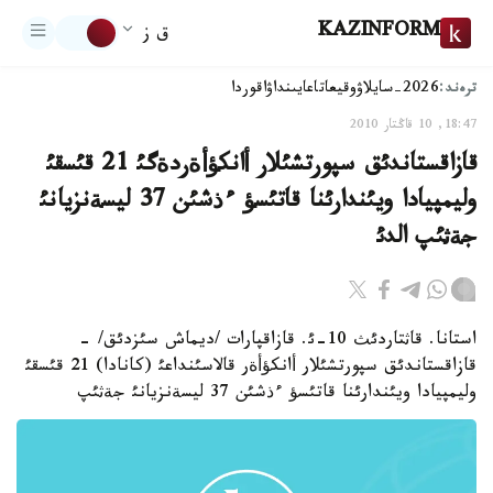
KAZINFORM
ق ز
ترەند:
2026-سايلاۋ
وقيعا
تاعايىنداۋ
اقوردا
18:47, 10 قاڭتار 2010
قازاقستاندئق سپورتشئلار أانكؤأةردةگئ 21 قئسقئ
وليمپيادا ويئندارئنا قاتئسؤ ءذشئن 37 ليسةنزيانئ
جةثئپ الدئ
استانا. قاثتاردئث 10-ئ. قازاقپارات /ديماش سئزدئق/ -
قازاقستاندئق سپورتشئلار أانكؤأةر قالاسئنداعئ (كانادا) 21 قئسقئ
وليمپيادا ويئندارئنا قاتئسؤ ءذشئن 37 ليسةنزيانئ جةثئپ