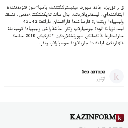
ق ر تؤريزم جانة سپورت مينيسترلئگئنئث باسپاءسوز قئزمةتئندة
ايتقانئنداي، ليسةنزيالاردئث بذل سانئ تذپكئلئكتئ ةمةس. قئسقئ
وليمپيادا ويئندارئ قارساثئندا قازاقستان بارلئعئ 42-45
ليسةنزيانئ الؤدئ جوسپارلاپ وتئر. حالئقارالئق وليمپيادا كوميتةتئ
جارئستارعا قاتئساتئن سپورتشئلاردئث ءتئزئمئن 2010 جئلعئ
قاثتاردئث اياعئندا جاريالاؤدئ جوسپارلاپ وتئر.
без автора
اۆتور
KAZINFORM