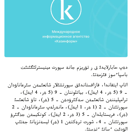
دةپ حابارلايدئ ق ر تؤريزم جانة سپورت مينيسترلئگئنئث
باسپاءسوز قئزمةتئ.
اتاپ ايتقاندا، قازاقستاندئق سپورتشئلار شاثعئمةن سئرعاناؤدان
- 9 (5 ةر، 4 ايةل)، بياتلوننان - 9 (5 ةر، 4 ايةل)،
ترامپليننةن شاثعئمةن سةكئرؤدةن - 5 (ةر)، تاؤ شاثعئسئ
سپورتئنان - 2 (1 ةر، 1 ايةل)، مانةرلةپ سئرعاناؤدان - 2
(ةر)، فريستايلدان - 5 (3 ةر، 2 ايةل)، كونكيمةن جذگئرؤ
سپورتئنان - 4، شورت ترةكتةن 1 (ةر) ليسةنزيانئ جةثئپ
الؤدئث ءساتئ ءتذستئ.