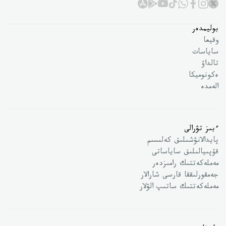
بوليمدەر
وقيعا
ساياسات
تالداۋ
ەكونوميكا
الەمدە
ءبىز تۋرالى
پايدالانۋشىلىق كەلىسىم
قۇپىيالىلىق ساياساتى
مەملەكەتتىك رامىزدەر
جەمقورلىققا قارسى شارالار
مەملەكەتتىك ساتىپ الۋلار