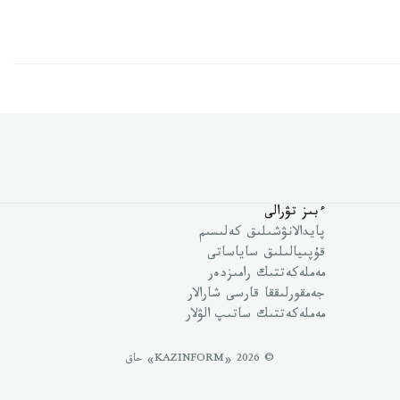
ءبىز تۋرالى
پايدالانۋشىلىق كەلىسىم
قۇپىيالىلىق ساياساتى
مەملەكەتتىك رامىزدەر
جەمقورلىققا قارسى شارالار
مەملەكەتتىك ساتىپ الۋلار
© 2026 «KAZINFORM» حاق