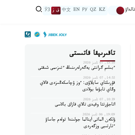
الداۋ
KZ
QZ
РУ
EN
中文
ق ز
ЎЗ
تاقىرىپقا قاتىستى
15:10, 07 تامىز 2026
ءبىلىم گرانتى يەگەرلەرىنىڭ ءتىزىمى شىقتى
14:52, 07 تامىز 2026
قۇرىلتاي سايلاۋى: ءوز ۋچاسكەڭىزدى قالاي
وڭاي تابۋعا بولادى
10:39, 07 تامىز 2026
اتاجۇرتتا وقيدى تالاي قازاق بالاسى
19:09, 06 تامىز 2026
ۇلكەن الماتى اينالما جولىندا تولەم جاساۋ
ءتارتىبى وزگەردى