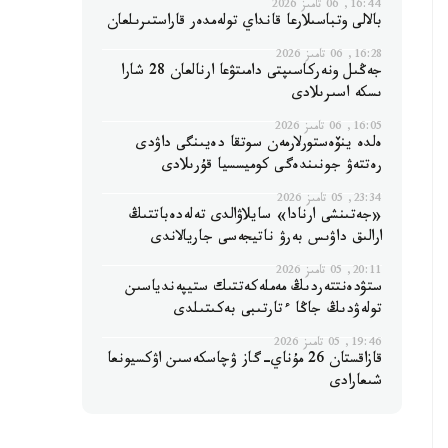
16:44, 06 تامىز 2026
بالالى وتباسىلارعا قانداي تولەمدەر قاراستىرىلعان
16:28, 06 تامىز 2026
جەڭىل ونەركاسىپتى دامىتۋعا ارنالعان 28 شارا
ىسكە اسىرىلادى
16:05, 06 تامىز 2026
ەلدە ينۆەستورلارمەن سوتقا دەيىنگى داۋدى
رەتتەۋ جونىندەگى كوميسسيا قۇرىلادى
23:34, 05 تامىز 2026
«جەتىنشى ارنادا» سايلاۋالدى تەلەدەباتتىڭ
ارالىق داۋىس بەرۋ ناتيجەسى جاريالاندى
20:11, 05 تامىز 2026
ستۋدەنتتەردىڭ مەملەكەتتىك ستيپەندياسىن
تولەۋدىڭ جاڭا ءتارتىبى بەكىتىلدى
19:46, 05 تامىز 2026
قازاقستان 26 مۇناي-گاز ۋچاسكەسىن اۋكسيونعا
شىعارادى