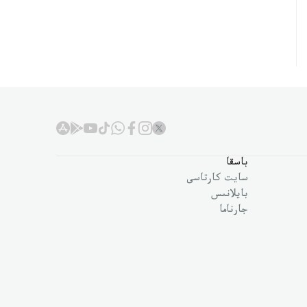
باسقا
سايت كارتاسى
بايلانىس
جارناما