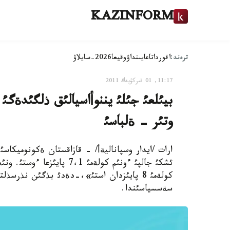
KAZINFORM
ترەند:
اقوردا
تاعايىنداۋ
وقيعا
2026-سايلاۋ
11:17, 01 قىركۇيەك 2011
وتئر - ةلباسئ
ارات /ايدار وسپاناليةأ/ - قازاقستان ةكونوميكاسئ
ئشكئ جالپئ ءونئم كولةمئ ،1
سةسسياسئندا.