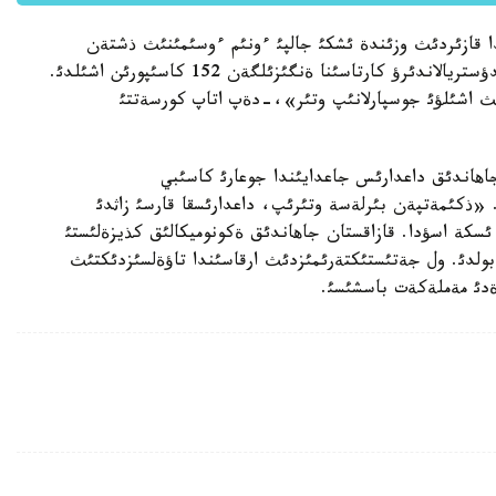
دا قازئردئث وزئندة ئشكئ جالپئ ءونئم ءوسئمئنئث ذشتةن
ءبئرئ قامتاماسئز ةتئلدئ. «وتكةن جئلئ ةلئمئزدة يندؤستريالاندئرؤ كارتاسئنا ةنگئزئلگةن 152 كاسئپورئن اشئلدئ.
يالئق ذلگئدةگئ 204 كاسئپورئننئث اشئلؤئ جوسپارلانئپ وتئر»،-دةپ اتاپ كورسةتتئ
جاهاندئق داعدارئس جاعدايئندا جوعارئ كاسئبي
ذكئمةتپةن بئرلةسة وتئرئپ، داعدارئسقا قارسئ زاثدئ
 ئسكة اسؤدا. قازاقستان جاهاندئق ةكونوميكالئق كذيزةلئستئ
بولدئ. ول جةتئستئكتةرئمئزدئث ارقاسئندا تاؤةلسئزدئكتئث