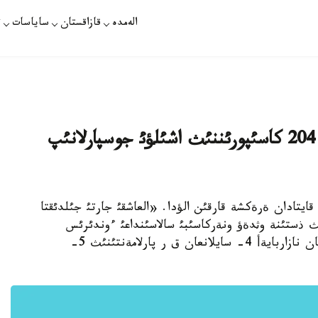
الەمدە
قازاقستان
ساياسات
ت
بيئلعئ جئلئ يننوأاسيالئق ذلگئدةگئ 204 كاسئپورئننئث اشئلؤئ جوسپارلانئپ
 قايتادان ةرةكشة قارقئن الؤدا. «العاشقئ جارتئ جئلدئقتا
7 پايئزعا ءوستئ. ونئث ذستئنة وثدةؤ ونةركاسئبئ سالاسئنداعئ ءوندئرئس
كولةمئ 8 پايئزدان استئ»،-دةدئ بذگئن نذرسذلتان نازاربايةأ 4- سايلانعان ق ر پارلامةنتئنئث 5-