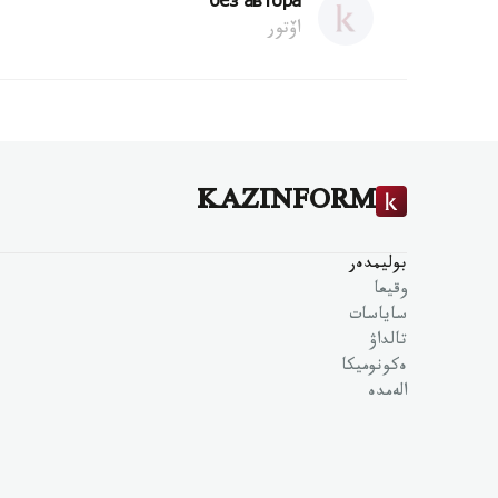
без автора
اۆتور
KAZINFORM
بوليمدەر
وقيعا
ساياسات
تالداۋ
ەكونوميكا
الەمدە