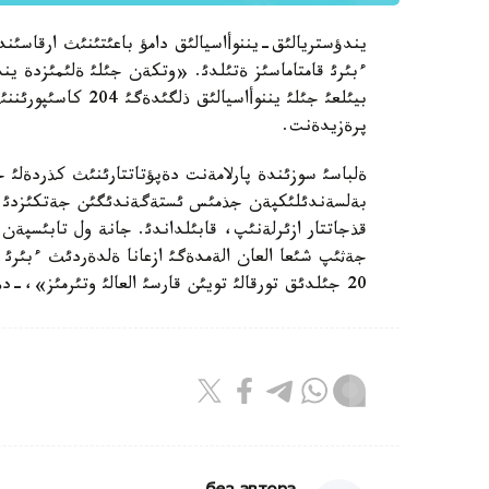
يندؤستريالئق-يننوأاسيالئق دامؤ باعئتئنئث ارقاسئن
بيئلعئ جئلئ يننوأاس
پرةزيدةنت.
ةلباسئ سوزئندة پارلامةنت دةپؤتاتتارئنئث كذردةلئ 
بةلسةندئلئكپةن جذمئس ئستةگةندئگئن جةتكئزدئ. «
قذجاتتار ازئرلةنئپ، قابئلداندئ. جانة ول تابئسپةن
جةثئپ شئعا العان الةمدةگئ ازعانا ةلدةردئث ءبئرئ 
20 جئلدئق تورقالئ تويئن قارسئ العالئ وتئرمئز»،-دةدئ مةملةكةت باسشئسئ.