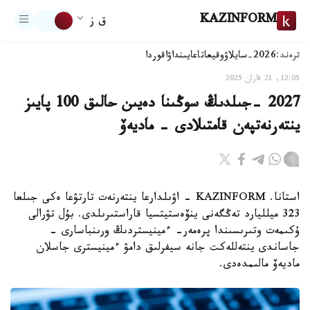
KAZINFORM
ق ز
ترەند:
2026-سايلاۋ
وقيعا
تاعايىنداۋ
اقوردا
12:05, 21 قازان 2025
2027 -جىلدىڭ سوڭىنا دەيىن حالىق 100 پايىز
ينتەرنەتپەن قامتىلادى - ماديەۆ
استانا. KAZINFORM - اۋىلدارعا ينتەرنەت تارتۋعا ەكى جىلعا
323 ميلليارد تەڭگەنى ينۆەستيتسيا قاراستىرىلدى. بۇل تۋرالى
ۇكىمەت وتىرىسىندا پرەمەر- ءمينيستردىڭ ورىنباسارى -
جاساندى ينتەللەكت جانە سيفرلىق دامۋ ءمينيسترى جاسلان
ماديەۆ مالىمدەدى.