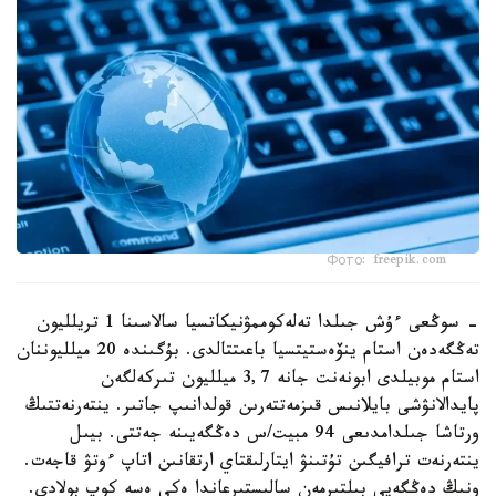
Фото: freepik.com
- سوڭعى ءۇش جىلدا تەلەكوممۋنيكاتسيا سالاسىنا 1 تريلليون
تەڭگەدەن استام ينۆەستيتسيا باعىتتالدى. بۇگىندە 20 ميلليوننان
استام موبيلدى ابونەنت جانە 3,7 ميلليون تىركەلگەن
پايدالانۋشى بايلانىس قىزمەتتەرىن قولدانىپ جاتىر. ينتەرنەتتىڭ
ورتاشا جىلدامدىعى 94 مبيت/س دەڭگەيىنە جەتتى. بيىل
ينتەرنەت ترافيگىن تۇتىنۋ ايتارلىقتاي ارتقانىن اتاپ ءوتۋ قاجەت.
ونىڭ دەڭگەيى بىلتىرمەن سالىستىرعاندا ەكى ەسە كوپ بولادى.