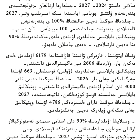
سالانى دامىتۋ 2024- 2027 -جىلدارعا ارنالعان «قولجەتىمدى
ينتەرنەت» ۇلتتىق جوباسى اياسىندا ىسكە اسىرىلىپ وتىر. 2027
-جىلدىڭ سوڭىنا دەيىن حالىقتىڭ %100 ى ينتەرنەتپەن
قامتىلادى. ينتەرنەت جىلدامدىعى 100 مبيت/س- تان اسىپ،
وپتيكالىق بايلانىس جەلىلەرى اۋىلدى ەلدى مەكەندەردىڭ %90
ىنا دەيىن تارتىلادى، - دەدى جاسلان ماديەۆ.
ونىڭ ايتۋىنشا، قازىرگى ۋاقىتتا قازاقستاندا 6179 اۋىلدىق ەلدى
مەكەن بار. ولاردىڭ 2606 سى ماگيسترالدىق تالشىقتى-
وپتيكالىق بايلانىس جەلىلەرىنە (ۆولس) قوسىلعان. 663 اۋىلدا
جەرگىلىكتى جەلى بار. 2026 -جىلدىڭ سوڭىنا دەيىن تاعى
3000 نان استام اۋىلدى ماگيسترالدى تالشىقتى- وپتيكالىق
بايلانىس جەلىسىنە قوسۋ كوزدەلگەن. ناتيجەسىندە، 2027
-جىلدىڭ سوڭىنا قاراي ەلىمىزدەگى 4786 اۋىلدا وپتيكالىق
جەلى تىكەلەي ۇيلەرگە دەيىن جەتكىزىلەدى.
- وسىلايشا اۋىلداردىڭ %90 دان استامى سىمدى تەحنولوگيالار
ارقىلى جوعارى جىلدامدىقتى ينتەرنەتكە قوسىلادى. وسى
جوبالاردى جۇزەگە اسىرۋ ءۇشىن 2027 -جىلدىڭ سوڭىنا دەيىن