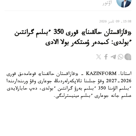
اۆتور
15:08, 09 تامىز 2026
«قازاقستان حالقىنا» قورى 350 ءبىلىم گرانتىن
ءبولدى: كىمدەر ۇمىتكەر بولا الادى
استانا. KAZINFORM - «قازاقستان حالقىنا» قوعامدىق قورى
2026-2027 وقۋ جىلىنا تالاپكەرلەردىڭ جوعارى وقۋ ورىندارىندا
ءبىلىم الۋىنا 350 ءبىلىم بەرۋ گرانتىن ءبولدى، دەپ حابارلايدى
عىلىم جانە جوعارى ءبىلىم مينيسترلىگى.