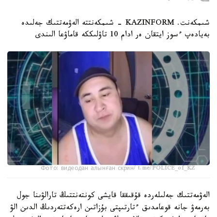
شىمكەنت. KAZINFORM - شىمكەنتتە الەۋمەتتىك جەلىدە
بەيادەپ ءسوز ايتقان ەر ادام 10 تاۋلىككە قاماۋعا الىندى
Фото: видеодан алынған скрин/ t.me/POLICE_of_KZ
الەۋمەتتىك جەلىلەردە قۇقىققا قايشى كونتەنتتىڭ تارالۋىنا جول
بەرمەۋ جانە قوعامدىق ءتارتىپتى بۇزاتىن ارەكەتتەردىڭ الدىن الۋ