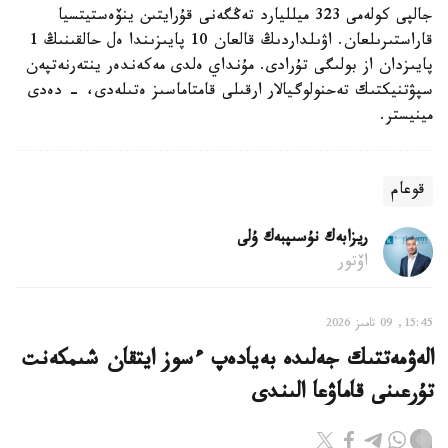
جالپى كولەمى 323 ميلليارد تەڭگەنى قۇرايتىن ينۆەستيتسيا
قاراستىرىلعان. اۋىلداردىڭ قالعان 10 پايىزىندا ەل حالقىنىڭ 1
پايىزدان از بولىگى تۇرادى. مۇنداي ەلدى مەكەندەر ينتەرنەتپەن
سپۋتنيكتىك تەحنولوگيالار ارقىلى قامتاماسىز ەتىلەدى، - دەدى
مينيستر.
قوعام
ريزابەك نۇسىپبەك ۇلى
اۆتور
15:45, 09 تامىز 2026
الەۋمەتتىك جەلىدە بەيادەپ ءسوز ايتقان شىمكەنت
تۇرعىنى قاماۋعا الىندى