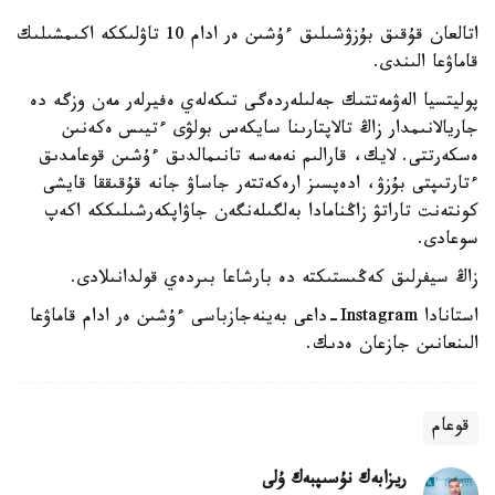
اتالعان قۇقىق بۇزۋشىلىق ءۇشىن ەر ادام 10 تاۋلىككە اكىمشىلىك
قاماۋعا الىندى.
پوليتسيا الەۋمەتتىك جەلىلەردەگى تىكەلەي ەفيرلەر مەن وزگە دە
جاريالانىمدار زاڭ تالاپتارىنا سايكەس بولۋى ءتيىس ەكەنىن
ەسكەرتتى. لايك، قارالىم نەمەسە تانىمالدىق ءۇشىن قوعامدىق
ءتارتىپتى بۇزۋ، ادەپسىز ارەكەتتەر جاساۋ جانە قۇقىققا قايشى
كونتەنت تاراتۋ زاڭنامادا بەلگىلەنگەن جاۋاپكەرشىلىككە اكەپ
سوعادى.
زاڭ سيفرلىق كەڭىستىكتە دە بارشاعا بىردەي قولدانىلادى.
استانادا Instagram-داعى بەينەجازباسى ءۇشىن ەر ادام قاماۋعا
الىنعانىن جازعان ەدىك.
قوعام
ريزابەك نۇسىپبەك ۇلى