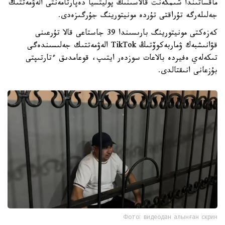
ماقساتىندا شىمكەنت قالاسىنىڭ پوليتسيا دەپارتامەنتى الەۋمەتتىك
جەلىلەرگە تۇراقتى تۇردە مونيتورينگ جۇرگىزەدى.
كەزەكتى مونيتورينگ بارىسىندا 39 جاستاعى قالا تۇرعىنى
قۋانىشبەك ۋماربەكوۆتىڭ TikTok الەۋمەتتىك جەلىسىندەگى
تىكەلەي ەفيردە بالاعات سوزدەر ايتىپ، قوعامدىق ءتارتىپتى
بۇزعانى انىقتالدى.
Фото: видеодан алынған скрин