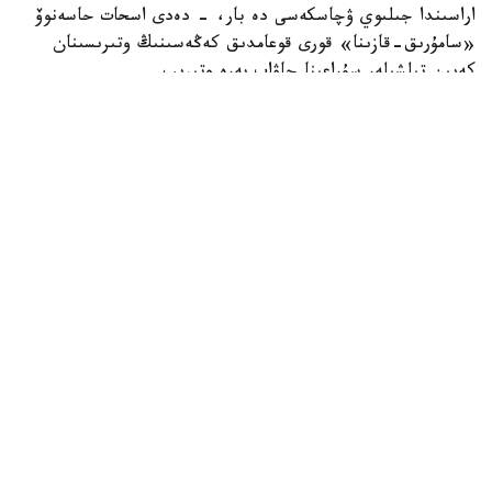
اراسىندا جىلىوي ۋچاسكەسى دە بار، - دەدى اسحات حاسەنوۆ
«سامۇرىق-قازىنا» قورى قوعامدىق كەڭەسىنىڭ وتىرىسىنان
كەيىن تىلشىلەر سۇراعىنا جاۋاپ بەرە وتىرىپ.
Фото: Солтан Жексенбеков / Kazinform
ونىڭ ايتۋىنشا، قاراتون جوباسى بويىنشا ق م گ- دە سەرىكتەس