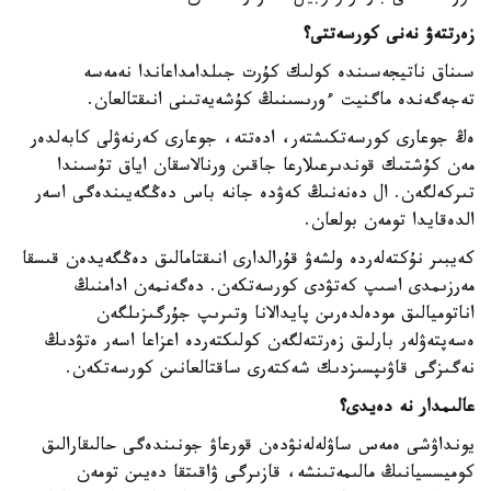
زەرتتەۋ نەنى كورسەتتى؟
سىناق ناتيجەسىندە كولىك كۇرت جىلدامداعاندا نەمەسە
تەجەگەندە ماگنيت ءورىسىنىڭ كۇشەيەتىنى انىقتالعان.
ەڭ جوعارى كورسەتكىشتەر، ادەتتە، جوعارى كەرنەۋلى كابەلدەر
مەن كۇشتىك قوندىرعىلارعا جاقىن ورنالاسقان اياق تۇسىندا
تىركەلگەن. ال دەنەنىڭ كەۋدە جانە باس دەڭگەيىندەگى اسەر
الدەقايدا تومەن بولعان.
كەيبىر نۇكتەلەردە ولشەۋ قۇرالدارى انىقتامالىق دەڭگەيدەن قىسقا
مەرزىمدى اسىپ كەتۋدى كورسەتكەن. دەگەنمەن ادامنىڭ
اناتوميالىق مودەلدەرىن پايدالانا وتىرىپ جۇرگىزىلگەن
ەسەپتەۋلەر بارلىق زەرتتەلگەن كولىكتەردە اعزاعا اسەر ەتۋدىڭ
نەگىزگى قاۋىپسىزدىك شەكتەرى ساقتالعانىن كورسەتكەن.
عالىمدار نە دەيدى؟
يونداۋشى ەمەس ساۋلەلەنۋدەن قورعاۋ جونىندەگى حالىقارالىق
كوميسسيانىڭ مالىمەتىنشە، قازىرگى ۋاقىتقا دەيىن تومەن