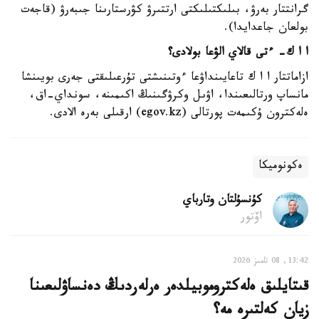
گرانتتار بەرۋ، بىلىكتىلىكتى ارتتىرۋ كۋرستارىنا جىبەرۋ (قاجەت
بولعان جاعدايدا).
ا ا ك- ءتى قالاي الۋعا بولادى؟
ازاماتتار ا ا ك تاعايىنداۋعا ءوتىنىشتى تۇرعىلىقتى جەرى بويىنشا
مانساپ ورتالىعىندا، اۋىل وكرۋگىنىڭ اكىمىنە، سونداي-اق،
ەلەكترون ۇكىمەت پورتالى (egov.kz) ارقىلى بەرە الادى.
ەكونوميكا
كۇنسۇلتان وتارباي
اۆتور
13:42, 08 تامىز 2026
قىتايلىق ەلەكتروموبيلدەر ەرلەردىڭ دەنساۋلىعىنا
زيان كەلتىرە مە؟