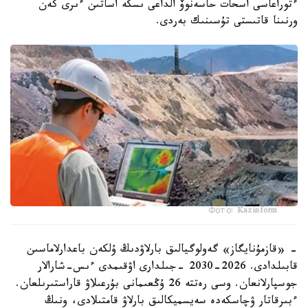
ءتوراعاسى اسحات حاسەنوۆ الداعى ىسكە اساتىن ءىرى كەن
ورنىنا قاتىستى تۇسىنىك بەردى.
Фото: Kazinform
- «قازمۇنايگاز» گەولوگيالىق بارلاۋدىڭ ۇلكەن باعدارلاماسىن
قابىلدادى. 2026-2030 -جىلدارى اۋقىمدى ءىس-شارالار
جوسپارلانعان. وسى رەتتە 26 ۇڭعىمانى بۇرعىلاۋ قاراستىرىلعان.
ءبىرقاتار ۋچاسكەدە سەيسميكالىق بارلاۋ قامتىلادى، ونىڭ