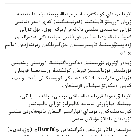
الايدا مۇنداي كولىكتەردىڭ ەرلەردىڭ پوتەنتسياسىنا نەمەسە
ۇرپاق ءوربىتۋ قابىلەتىنە (فەرتيلدىگىنە) كەرى اسەر ەتەتىنى
تۋرالى سەنىمدى عىلىمي دالەلدەر ازىرگە جوق. بۇل تۋرالى
گەرمانيانىڭ رادياتسيالىق قورعانىس جونىندەگى فەدەرالدىق
ۆەدومستۆوسىنىڭ تاپسىرىسىمەن جۇرگىزىلگەن زەرتتەۋدەن ءمالىم
بولدى.
ۆيدەو اۆتورى تۇرمىستىق ەلەكتروماگنيتتىك ءورىستى ولشەيتىن
قۇرىلعىنى قوزعالىسسىز تۇرعان كولىكتىڭ ورىندىعىنا قويعان.
قۇرىلعى ەكرانىندا 14 كە دەيىنگى كورسەتكىش پايدا بولىپ،
كەيىن ەسكەرتۋ سيگنالى قوسىلعان.
الايدا ۆيدەودا قۇرىلعىنىڭ ناقتى مودەلى، ولشەم بىرلىگى،
جيىلىك دياپازونى نەمەسە كاليبرلەۋ تۋرالى مالىمەتتەر
كورسەتىلمەگەن. مۇنداي اقپاراتسىز الىنعان ناتيجەلەردى عىلىمي
تۇرعىدان باعالاۋ مۇمكىن ەمەس.
سونىمەن قاتار قۇرىلعى ەكرانىنداعى «Harmful» («زياندى»)