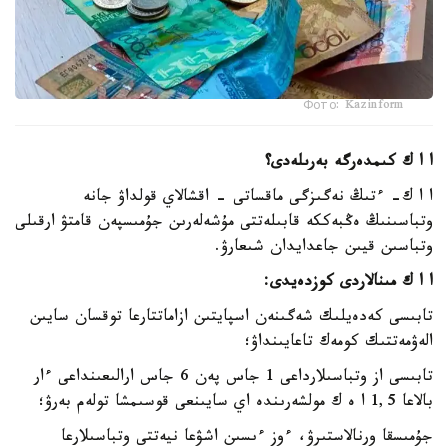
Фото: Kazinform
ا ا ك كىمدەرگە بەرىلەدى؟
ا ا ك- ءتىڭ نەگىزگى ماقساتى - اقشالاي قولداۋ جانە
وتباسىنىڭ ەڭبەككە قابىلەتتى مۇشەلەرىن جۇمىسپەن قامتۋ ارقىلى
وتباسىن قيىن جاعدايدان شىعارۋ.
ا ا ك مىنالاردى كوزدەيدى:
تابىسى كەدەيلىك شەگىنەن اسپايتىن ازاماتتارعا توقسان سايىن
الەۋمەتتىك كومەك تاعايىنداۋ؛
تابىسى از وتباسىلارداعى 1 جاس پەن 6 جاس ارالىعىنداعى ءار
بالاعا 1,5 ا ە ك مولشەرىندە اي سايىنعى قوسىمشا تولەم بەرۋ؛
جۇمىسقا ورنالاستىرۋ، ءوز ءىسىن اشۋعا نيەتتى وتباسىلارعا