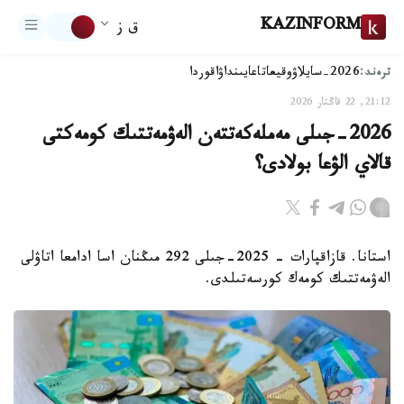
KAZINFORM
ق ز
ترەند:
2026-سايلاۋ
وقيعا
تاعايىنداۋ
اقوردا
21:12, 22 قاڭتار 2026
2026-جىلى مەملەكەتتەن الەۋمەتتىك كومەكتى
قالاي الۋعا بولادى؟
استانا. قازاقپارات - 2025-جىلى 292 مىڭنان اسا ادامعا اتاۋلى
الەۋمەتتىك كومەك كورسەتىلدى.