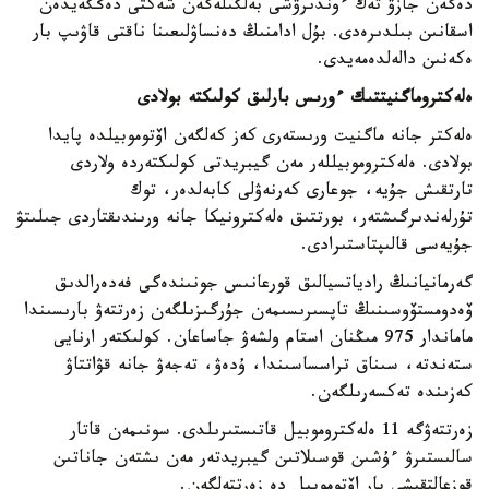
دەگەن جازۋ تەك ءوندىرۋشى بەلگىلەگەن شەكتى دەڭگەيدەن
اسقانىن بىلدىرەدى. بۇل ادامنىڭ دەنساۋلىعىنا ناقتى قاۋىپ بار
ەكەنىن دالەلدەمەيدى.
ەلەكتروماگنيتتىك ءورىس بارلىق كولىكتە بولادى
ەلەكتر جانە ماگنيت ورىستەرى كەز كەلگەن اۆتوموبيلدە پايدا
بولادى. ەلەكتروموبيللەر مەن گيبريدتى كولىكتەردە ولاردى
تارتقىش جۇيە، جوعارى كەرنەۋلى كابەلدەر، توك
تۇرلەندىرگىشتەر، بورتتىق ەلەكترونيكا جانە ورىندىقتاردى جىلىتۋ
جۇيەسى قالىپتاستىرادى.
گەرمانيانىڭ رادياتسيالىق قورعانىس جونىندەگى فەدەرالدىق
ۆەدومستۆوسىنىڭ تاپسىرىسىمەن جۇرگىزىلگەن زەرتتەۋ بارىسىندا
ماماندار 975 مىڭنان استام ولشەۋ جاساعان. كولىكتەر ارنايى
ستەندتە، سىناق تراسساسىندا، ۇدەۋ، تەجەۋ جانە قۋاتتاۋ
كەزىندە تەكسەرىلگەن.
زەرتتەۋگە 11 ەلەكتروموبيل قاتىستىرىلدى. سونىمەن قاتار
سالىستىرۋ ءۇشىن قوسىلاتىن گيبريدتەر مەن ىشتەن جاناتىن
قوزعالتقىشى بار اۆتوموبيل دە زەرتتەلگەن.