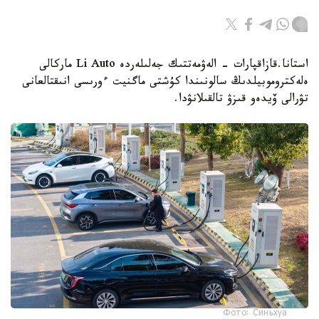
استانا.قازاقپارات - الەۋمەتتىك جەلىلەردە Li Auto ماركالى
ەلەكتروموبيلدىڭ سالونىندا كۇشتى ماگنيت ءورىسى انىقتالعانى
تۋرالى ۆيدەو قىزۋ تالقىلانۋدا.
Фото: Синьхуа