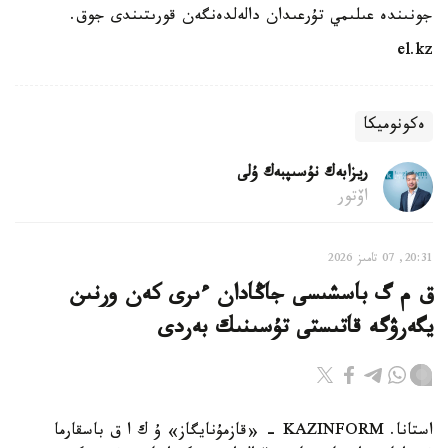
جونىندە عىلىمي تۇرعىدان دالەلدەنگەن قورىتىندى جوق.
el.kz
ەكونوميكا
ريزابەك نۇسىپبەك ۇلى
اۆتور
20:31, 07 تامىز 2026
ق م گ باسشىسى جاڭادان ءىرى كەن ورنىن
يگەرۋگە قاتىستى تۇسىنىك بەردى
استانا. KAZINFORM - «قازمۇنايگاز» ۇ ك ا ق باسقارما