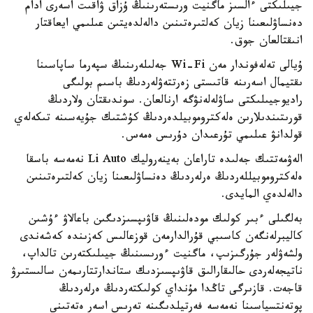
جيىلىكتى ءالسىز ماگنيت ورىستەرىنىڭ ۇزاق ۋاقىت اسەرى ادام
دەنساۋلىعىنا زيان كەلتىرەتىنىن دالەلدەيتىن عىلىمي ايعاقتار
انىقتالعان جوق.
ۇيالى تەلەفوندار مەن Wi-Fi جەلىلەرىنىڭ سپەرما ساپاسىنا
ىقتيمال اسەرىنە قاتىستى زەرتتەۋلەردىڭ باسىم بولىگى
راديوجيىلىكتى ساۋلەلەنۋگە ارنالعان. سوندىقتان ولاردىڭ
قورىتىندىلارىن ەلەكتروموبيلدەردىڭ كۇشتىك جۇيەسىنە تىكەلەي
قولدانۋ عىلىمي تۇرعىدان دۇرىس ەمەس.
الەۋمەتتىك جەلىدە تاراعان بەينەروليك Li Auto نەمەسە باسقا
ەلەكتروموبيللەردىڭ ەرلەردىڭ دەنساۋلىعىنا زيان كەلتىرەتىنىن
دالەلدەي المايدى.
بەلگىلى ءبىر كولىك مودەلىنىڭ قاۋىپسىزدىگىن باعالاۋ ءۇشىن
كاليبرلەنگەن كاسىبي قۇرالدارمەن قوزعالىس كەزىندە كەشەندى
ولشەۋلەر جۇرگىزىپ، ماگنيت ءورىسىنىڭ جيىلىكتەرىن تالداپ،
ناتيجەلەردى حالىقارالىق قاۋىپسىزدىك ستاندارتتارىمەن سالىستىرۋ
قاجەت. قازىرگى تاڭدا مۇنداي كولىكتەردىڭ ەرلەردىڭ
پوتەنتسياسىنا نەمەسە فەرتيلدىگىنە تەرىس اسەر ەتەتىنى