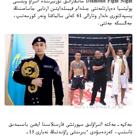
Diamond Fight Night حالىقارالىق تۋرنيرىندە اتىراۋ وبلىسى
پوليتسيا دەپارتامەنتى جىلدام قيمىلدايتىن ارنايى جاساعىنىڭ
ينسپەكتورى ەلدار وتارالى 61 كەلى سالماقتا ونەر كورسەتىپ،
جەڭىسكە جەتتى.
Фото: t.me/POLICE_of_KZ
جەكپە-جەكتە اتىراۋلىق سپورتشى قارسىلاسىنا ايقىن باسىمدىق
تانىتىپ، كەزدەسۋدى ءبىرىنشى راۋندتىڭ نەبارى 13-