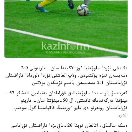
ەكىنشى تۋردا سلوۆەنيا ءوز الاڭىندا سان- مارينونى 2:0
ەسەبىمەن تىزە بۇكتىردى. ولاپ العاشقى تۋردا ەلوردادا قازاقستان
قۇراماسىنان 2:1 ەسەبىمەن باسىم تۇسكەن بولاتىن.
كەزدەسۋ بارىسىندا سلوۆەنيالىق قۇرامادان بەنيامين شەشكو 57-
مينۋتتا مەرگەندىك تانىتتى. ال 60-مينۋتتا سان- مارينو
قۇراماسىنان روبەرتو دي مايو ءوزىنىڭ قاقپاسىنا گول سوعىپ
الدى.
ەسكە سالساق، اتالعان توپتا 26-ناۋرىزدا قازاقستان قۇراماسى