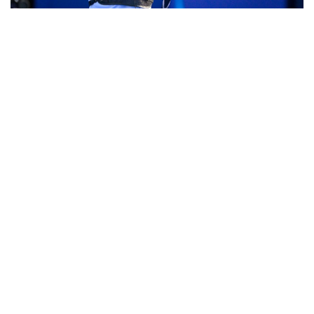
Фото: ҚР ҰОК
ءدۇبىرلى دودادا ەل نامىسىن 12 سپورتشى قورعايدى.
كلاسسيكالىق ساداق اتۋ
ەرلەر
يلفات ابدۋللين
داۋلەتكەلدى جاڭبىرباي
داستان كارىموۆ
ايەلدەر
الەكساندرا زەمليانوۆا
مەدينا مۇرات
ساميرا جۇماعۇلوۆا
بلوكتىق ساداق اتۋ