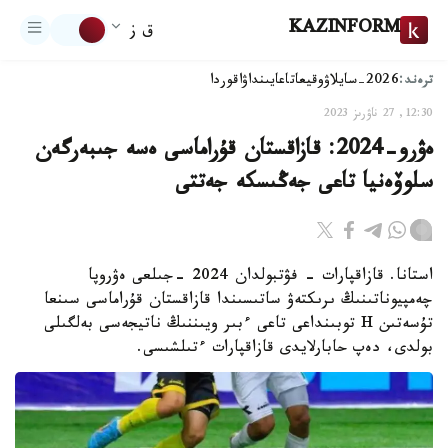
KAZINFORM
ق ز
ترەند:
2026-سايلاۋ
وقيعا
تاعايىنداۋ
اقوردا
12:30, 27 ناۋرىز 2023
ەۋرو-2024: قازاقستان قۇراماسى ەسە جىبەرگەن
سلوۆەنيا تاعى جەڭىسكە جەتتى
استانا. قازاقپارات - فۋتبولدان 2024 -جىلعى ەۋروپا
چەمپيوناتىنىڭ ىرىكتەۋ ساتىسىندا قازاقستان قۇراماسى سىنعا
تۇسەتىن H توبىنداعى تاعى ءبىر ويىننىڭ ناتيجەسى بەلگىلى
بولدى، دەپ حابارلايدى قازاقپارات ءتىلشىسى.