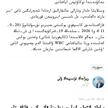
سەكۋندىندا نوكاۋتپەن اياقتادى.
وسىلايشا ەلدار وتارالى حالىقارالىق ارەنادا شەبەرلىگىن تاعى ءبىر
مارتە دالەلدەپ، ەل نامىسىن ابىرويمەن قورعادى.
قازاقستاندىق كاسىپقوي بوكسشى مەيىرىم نۇرسۇلتانوۆ (20-0,
11 ك و) 2026 -جىلدىڭ 19-قىركۇيەگىندە ا ق ش-تىڭ
سان- ديەگو قالاسىندا (كاليفورنيا شتاتى) وتەتىن بوكس
كەشىندە ورتا سالماقتاعى WBC ۋاقىتشا الەم چەمپيونى اتاعى
ءۇشىن شارشى الاڭعا شىعاتىنىن جازعان ەدىك.
سپورت
ريزابەك نۇسىپبەك ۇلى
اۆتور
08:41, 09 تامىز 2026