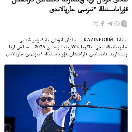
ساداق اتۋدان ازيا ويىندارىنا قاتىساتىن قازاقستان
قۇراماسىنىڭ ءتىزىمى جاريالاندى
استانا. KAZINFORM - ساداق اتۋدان باپكەرلەر شتابى
جاپونيانىڭ ايچي-ناگويا قالالارىندا وتەتىن 2026 -جىلعى ازيا
ويىندارىنا قاتىساتىن قازاقستان قۇراماسىنىڭ ءتىزىمىن جاريالادى.