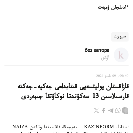
ءادىلجان ۇمبەت
سپورت
без автора
اۆتور
09:40, 09 تامىز 2026
قازاقستان پوليتسەيى قىتايداعى جەكپە-جەكتە
قارسىلاسىن 13 سەكۋندتا نوكاۋتقا جىبەردى
استانا. KAZINFORM - بەيجىڭ قالاسىندا وتكەن NAIZA