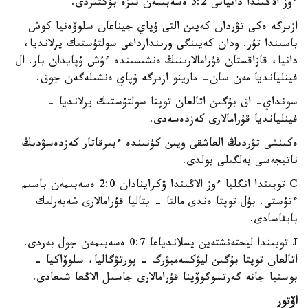
ءوز الاڭىندا دانيانى 3:2 ەسەبىمەن تىزە بۇكتىردى.
ازىرگە ەكى تۋردان كەيىن التى ۇپاي جيناعان سلوۆەنيا كوش
باسىندا تۇر. ودان كەيىنگى ورىندارداعى سولتۇستىك يرلانديا،
دانيا، قازاقستان قۇرامالارىنىڭ ەنشىسىندە ءۇش ۇپايدان بار. ال
فينليانديا مەن سان- مارينو ازىرگە ۇپاي ەنشىلەگەن جوق.
سونداي- اق بۇگىن اتالعان توپتا سولتۇستىك يرلانديا -
فينليانديا قۇرامالارى كەزدەسەدى.
ەكىنشى تۋردىڭ العاشقى ويىن كۇنىندە ءبىرقاتار كەزدەسۋدىڭ
ناتيجەسى بەلگىلى بولدى.
C توبىندا انگليا ءوز الاڭىندا ۋكراينادان 2:0 ەسەبىمەن باسىم
ءتۇستى. بۇل توپتا ەندى مالتا - يتاليا قۇرامالارى شەبەرلىك
بايقاسادى.
J توبىندا ليحتەنشتەين يسلاندياعا 0:7 ەسەبىمەن جول بەردى.
اتالعان توپتا بۇگىن ليۋكسەمبۋرگ - پورتۋگاليا، سلوۆاكيا -
بوسنيا جانە گەرتسوگوۆينا قۇرامالارى جاسىل الاڭعا شىعادى.
اۆتور