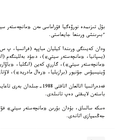
ءبىرىنشى ورىنعا جايعاستى.
ودان كەيىنگى ورىندا كيليان مباپپە (فرانسيا، پ س
(يسپانيا، «مانچەستەر سيتي»)، دجۋد بەللينگەم (انگ
«مانچەستەر سيتي»)، گارري كەين (انگليا، «باۆاريا
ۆينيسيۋس جۋنيور (برازيليا، «رەال مادريد»)، لاۋتا
فەدەراتسيا اتالعان اتاقتى 8
باستەن لايىقتى دەپ تانىلدى.
جەڭىمپازى اتاندى.