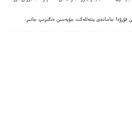
ن قۇرۋدا جاساندى ينتەللەكت جۇيەسىن ەنگىزىپ جاتىر.
ۋعا دايىندالىپ جاتىر