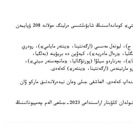
بۇل تىزىمدە نورۆەگيا قۇراماسى مەن «مانچەستەر سيتي» كومانداسىنىڭ شابۋىلشىسى ەرلينگ حولاند 208 ۇپايمەن
 ج)، ليونەل مەسسي (ارگەنتينا، «ينتەر مايامي»)، رودري
ليا، «رەال مادريد»)، كيەۆين دە بريۋينە (بەلگيا،
»)، بەرناردو سيلۆا (پورتۋگاليا، «مانچەستەر سيتي»)،
رو مارتينەس (ارگەنتينا، «ينتەر») كەلەدى.
198-جىلدان بەرى تاعايىنداپ كەلەدى. العاشقى جىلى وعان نيدەرلاندتىق ماركو ۆان
ەسكە سالساق، بۇدان بۇرىن «مانچەستەر سيتي» فۋتبولدان كلۋبتار اراسىنداعى 2023-جىلعى الەم چەمپيوناتىنىڭ