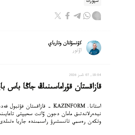
سپورت
كۇنسۇلتان وتارباي
اۆتور
18:04, 07 تامىز 2026
قازاقستان قۇراماسىنىڭ جاڭا باس با
استانا. KAZINFORM - قازاقستان
نيدەرلاندتىق مامان دجون ۆانت سحيپتى تاعايىندا
وتكەن رەسمي تانىستىرۋ راسىمىندە جاريا ەتىلدى