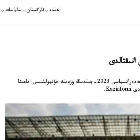
الەمدە
قازاقستان
ساياسات
ت
حالىقارالىق فۋتبول تاريحى جانە ستاتيستيكاسى فەدەراتسياسى 2023-جىلدىڭ ۇزدىك فۋتبولشىسى اتاعىنا
Kaz.