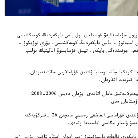
 نۇربول جۇماسقاليەۆ قوسىلدى. ول باس باپكەردىڭ كومەكشىسى
دوس احمەتوۆ - باس باپكەردىڭ كومەكشىسى، يۋري نوۆيكوۆ -
ىعى جونىندەگى باپكەر، تيمۋر قۇسايىنوۆ اناليتيك بولىپ
گرەكيا جانە ارمەنيا ۇلتتىق قۇرامالارىن جاتتىقتىرعان.
ا قىزمەت اتقارعان.
ول قازاقستان ۇلتتىق قۇراماسىن باسقارعان ەكىنشى نيدەرلاندتىق مامان اتاندى. بۇعان دەيىن 2006-2008
 ۇستاعان ەدى.
دجون ۆانت سحيپ جەتەكشىلىك ەتەتىن قازاقستان ۇلتتىق قۇراماسى العاشقى رەسمي ماتچىن 26 -قىركۇيەكتە
ەسۋ ۇلتتار ليگاسى اياسىندا وتەدى.
اپكەرى تالعات بايسۋفينوۆ ءبىر ايدان استام ۋاقىت بۇرىن ءوز