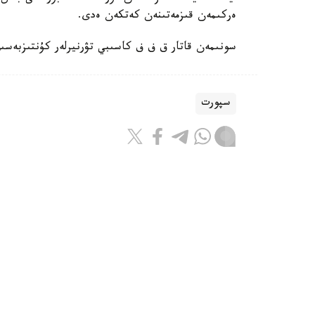
ەركىمەن قىزمەتىنەن كەتكەن ەدى.
سونىمەن قاتار ق ف ف كاسىبي تۋرنيرلەر كۇنتىزبەسى
سپورت
باقىتجول كاكەش
اۆتور
08:55, 07 تامىز 2026
جانىبەك ءالىمحان ۇلى ا ق ش-قا بار