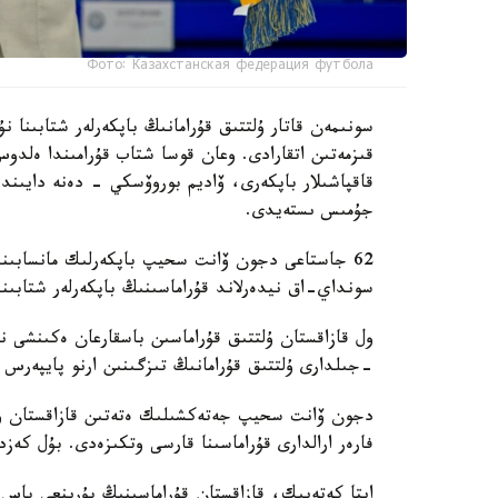
Фото: Казахстанская федерация футбола
سونىمەن قاتار ۇلتتىق قۇرامانىڭ باپكەرلەر شتابىنا
قىزمەتىن اتقارادى. وعان قوسا شتاب قۇرامىندا ەل
قاقپاشىلار باپكەرى، ۆاديم بوروۆسكي - دەنە دايىند
جۇمىس ىستەيدى.
62 جاستاعى دجون ۆانت سحيپ باپكەرلىك مانسابىندا 
سونداي-اق نيدەرلاند قۇراماسىنىڭ باپكەرلەر شتابىند
-جىلدارى ۇلتتىق قۇرامانىڭ تىزگىنىن ارنو پايپەرس
فارەر ارالدارى قۇراماسىنا قارسى وتكىزەدى. بۇل كەزد
ايتا كەتەيىك، قازاقستان قۇراماسىنىڭ بۇرىنعى باس ب