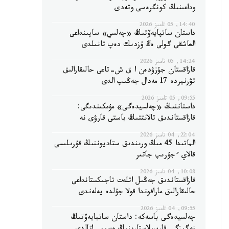
وداعىنىڭ كونگرەسى وتەدى
14:40, 05 تامىز 2026
داستان ساتپايەۆتىڭ «چەلسي» ساپىنداعى
العاشقى گولى ەڭ ۇزدىك دەپ تانىلدى
14:24, 05 تامىز 2026
قازاقستان جۇزۋدەن ا ق ش-تاعى حالىقارالىق
تۋرنيردە 17 مەدال جەڭىپ الدى
09:55, 05 تامىز 2026
داستاننىڭ «چەلسيدەگى» مۇمكىندىگى:
قازاقستاندىق تالانتتىڭ باستى قارۋى نە
22:04, 04 تامىز 2026
الماتىدا 45 مىڭ ورىندىق ستاديوننىڭ قۇرىلىسى
قالاي ءجۇرىپ جاتىر
10:08, 04 تامىز 2026
قازاقستاندىق جەڭىل اتلەت تاجىكستانداعى
حالىقارالىق مارافوندا قولا جۇلدە يەلەندى
09:55, 04 تامىز 2026
چەلسيدەگى باسەكە: داستان ساتبايەۆتىڭ