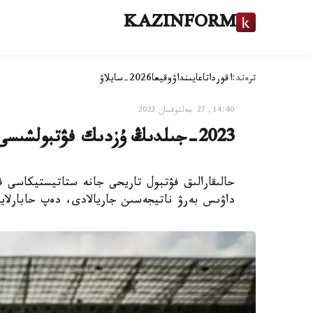
KAZINFORM
ترەند:
اقوردا
تاعايىنداۋ
وقيعا
2026-سايلاۋ
14:40, 27 جەلتوقسان 2023
2023-جىلدىڭ ۇزدىك فۋتبولشىسى انىقتالدى
داۋىس بەرۋ ناتيجەسىن جاريالادى، دەپ حابارلايدى inform