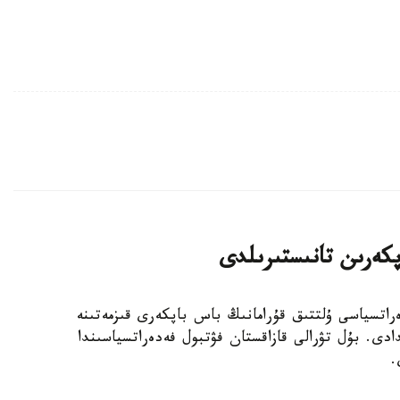
پكەرىن تانىستىرىلدى
 فۋتبول فەدەراتسياسى ۇلتتىق قۇرامانىڭ باس باپكەرى قىزمەتىنە
دى. بۇل تۋرالى قازاقستان فۋتبول فەدەراتسياسىندا
.