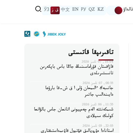
الداۋ
KZ
QZ
РУ
EN
中文
ق ز
ЎЗ
تاقىرىپقا قاتىستى
18:04, 07 تامىز 2026
قازاقستان قۇراماسىنىڭ جاڭا باس باپكەرىن
تانىستىرىلدى
08:55, 07 تامىز 2026
جانىبەك ءالىمحان ۇلى ا ق ش-قا بارۋعا
دايىندالىپ جاتىر
11:55, 06 تامىز 2026
شىمكەنتتە الەم چەمپيونى اتانعان جاس بالۋانعا
كولىك سىيلادى
22:05, 05 تامىز 2026
استانادا ەۋروپالىق فۋتبول قاۋىمداستىقتارى