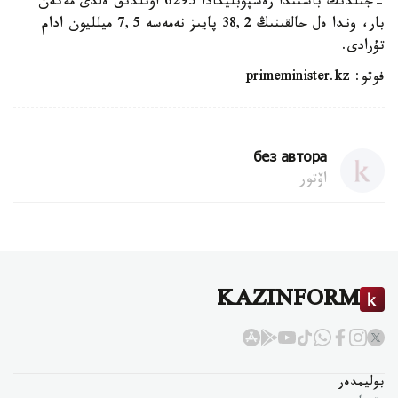
-جىلدىڭ باسىندا رەسپۋبليكادا 6295 اۋىلدىق ەلدى مەكەن
بار، وندا ەل حالقىنىڭ 38,2 پايىز نەمەسە 7,5 ميلليون ادام
تۇرادى.
فوتو: primeminister.kz
без автора
اۆتور
KAZINFORM
بوليمدەر