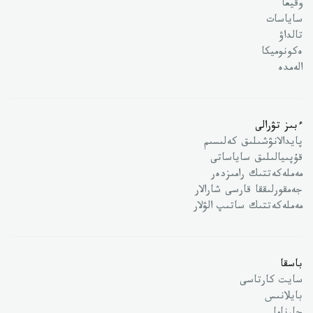
وقيعا
ساياسات
تالداۋ
ەكونوميكا
الەمدە
ءبىز تۋرالى
پايدالانۋشىلىق كەلىسىم
قۇپىيالىلىق ساياساتى
مەملەكەتتىك رامىزدەر
جەمقورلىققا قارسى شارالار
مەملەكەتتىك ساتىپ الۋلار
باسقا
سايت كارتاسى
بايلانىس