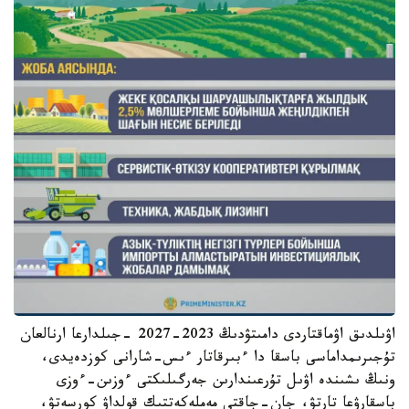
اۋىلدىق اۋماقتاردى دامىتۋدىڭ 2023-2027 -جىلدارعا ارنالعان
تۇجىرىمداماسى باسقا دا ءبىرقاتار ءىس-شارانى كوزدەيدى،
ونىڭ ىشىندە اۋىل تۇرعىندارىن جەرگىلىكتى ءوزىن-ءوزى
باسقارۋعا تارتۋ، جان-جاقتى مەملەكەتتىك قولداۋ كورسەتۋ،