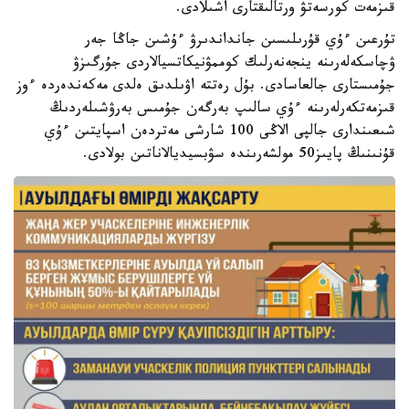
قىزمەت كورسەتۋ ورتالىقتارى اشىلادى.
تۇرعىن ءۇي قۇرىلىسىن جانداندىرۋ ءۇشىن جاڭا جەر
ۋچاسكەلەرىنە ينجەنەرلىك كوممۋنيكاتسيالاردى جۇرگىزۋ
جۇمىستارى جالعاسادى. بۇل رەتتە اۋىلدىق ەلدى مەكەندەردە ءوز
قىزمەتكەرلەرىنە ءۇي سالىپ بەرگەن جۇمىس بەرۋشىلەردىڭ
شىعىندارى جالپى الاڭى 100 شارشى مەتردەن اسپايتىن ءۇي
قۇنىنىڭ پايىز50 مولشەرىندە سۋبسيديالاناتىن بولادى.