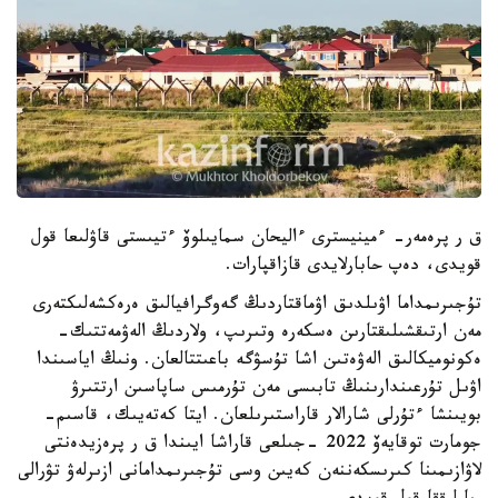
ق ر پرەمەر- ءمينيسترى ءاليحان سمايىلوۆ ءتيىستى قاۋلىعا قول
قويدى، دەپ حابارلايدى قازاقپارات.
تۇجىرىمداما اۋىلدىق اۋماقتاردىڭ گەوگرافيالىق ەرەكشەلىكتەرى
مەن ارتىقشىلىقتارىن ەسكەرە وتىرىپ، ولاردىڭ الەۋمەتتىك-
ەكونوميكالىق الەۋەتىن اشا تۇسۋگە باعىتتالعان. ونىڭ اياسىندا
اۋىل تۇرعىندارىنىڭ تابىسى مەن تۇرمىس ساپاسىن ارتتىرۋ
بويىنشا ءتۇرلى شارالار قاراستىرىلعان. ايتا كەتەيىك، قاسىم-
جومارت توقايەۆ 2022 -جىلعى قاراشا ايىندا ق ر پرەزيدەنتى
لاۋازىمىنا كىرىسكەننەن كەيىن وسى تۇجىرىمدامانى ازىرلەۋ تۋرالى