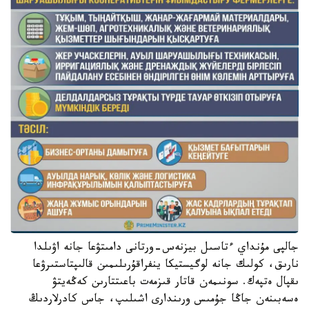
جالپى مۇنداي ءتاسىل بيزنەس-ورتانى دامىتۋعا جانە اۋىلدا
نارىق، كولىك جانە لوگيستيكا ينفراقۇرىلىمىن قالىپتاستىرۋعا
ىقپال ەتپەك. سونىمەن قاتار قىزمەت باعىتتارىن كەڭەيتۋ
ەسەبىنەن جاڭا جۇمىس ورىندارى اشىلىپ، جاس كادرلاردىڭ