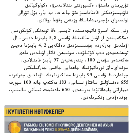
تۋريزمدى دامىتۋ، ەكسپورتتى ىنتالاندىرۋ، ەكولوگيالىق
قاۋىپسىزدىكتى قامتاماسىز ەتۋ جانە ت. ب. بار. بۇل تۋرالى
تولىعىراق تۇجىرىمدامانىڭ وزىنەن وقۋعا بولادى.
ونى ىسكە اسىرۋ ناتيجەسىندە تابىسى ەڭ تومەنگى كۇنكورىس
دەڭگەيىنەن از اۋىل حالقىنىڭ ۇلەسى 5,8 پايىزعا دەيىن، ال
اۋىلدىق جەرلەردە جۇمىسسىزدىق دەڭگەيى 4,2 پايىزعا دەيىن
تومەندەيدى دەپ كۇتىلۋدە. سونىمەن قاتار اۋىلدىق ەلدى
مەكەندەر سۋمەن 100، ينتەرنەتپەن 97 پايىز قامتىلادى،
سونداي-اق نورماتيۆتىك جاعدايى جاقسى جەرگىلىكتى
جولداردىڭ ۇلەسى 95 پايىزعا جەتكىزىلمەك. اۋىلدىق جەرلەردە
655 دەنساۋلىق ساقتاۋ نىسانى، 183 مەكتەپ جانە 100 سپورت
عيماراتى پايدالانۋعا بەرىلەدى. 650 مادەنيەت نىسانى سالىنىپ،
جوندەۋدەن وتكىزىلەدى.