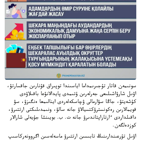
سونىمەن قاتار تۇجىرىمداما اياسىندا توپىراق قۇنارىن جاقسارتۋ،
اۋىل شارۋاشىلىعى جەرلەرىن ۇتىمدى پايدالانۋعا باقىلاۋدى
كۇشەيتۋ، جاڭا سۋارمالى ۋچاسكەلەردى اينالىمعا ەنگىزۋ، سۋ
قويمالارىن رەكونسترۋكتسيالاۋ جانە سالۋ، ونىمدىلىكتى ارتتىرۋ،
داقىلداردى ءارتاراپتاندىرۋ جانە ت. ب. بويىنشا جۇيەلى شارالار
كوزدەلگەن.
اۋىل تۇرعىندارىنىڭ تابىسىن ارتتىرۋ ماسەلەسىن اگروونەركاسىپ