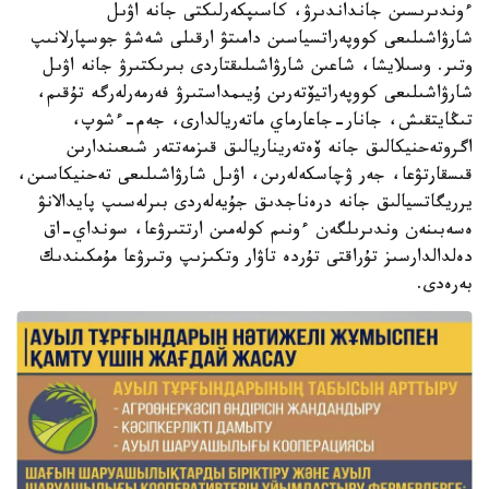
ءوندىرىسىن جانداندىرۋ، كاسىپكەرلىكتى جانە اۋىل
شارۋاشىلىعى كووپەراتسياسىن دامىتۋ ارقىلى شەشۋ جوسپارلانىپ
وتىر. وسىلايشا، شاعىن شارۋاشىلىقتاردى بىرىكتىرۋ جانە اۋىل
شارۋاشىلىعى كووپەراتيۆتەرىن ۇيىمداستىرۋ فەرمەرلەرگە تۇقىم،
تىڭايتقىش، جانار-جاعارماي ماتەريالدارى، جەم-ءشوپ،
اگروتەحنيكالىق جانە ۆەتەريناريالىق قىزمەتتەر شىعىندارىن
قىسقارتۋعا، جەر ۋچاسكەلەرىن، اۋىل شارۋاشىلىعى تەحنيكاسىن،
يرريگاتسيالىق جانە درەناجدىق جۇيەلەردى بىرلەسىپ پايدالانۋ
ەسەبىنەن وندىرىلگەن ءونىم كولەمىن ارتتىرۋعا، سونداي-اق
دەلدالدارسىز تۇراقتى تۇردە تاۋار وتكىزىپ وتىرۋعا مۇمكىندىك
بەرەدى.