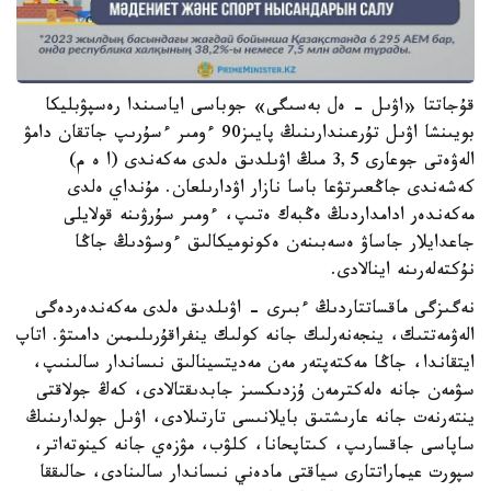
قۇجاتتا «اۋىل - ەل بەسىگى» جوباسى اياسىندا رەسپۋبليكا
بويىنشا اۋىل تۇرعىندارىنىڭ پايىز90 ءومىر ءسۇرىپ جاتقان دامۋ
الەۋەتى جوعارى 3,5 مىڭ اۋىلدىق ەلدى مەكەندى (ا ە م)
كەشەندى جاڭعىرتۋعا باسا نازار اۋدارىلعان. مۇنداي ەلدى
مەكەندەر ادامداردىڭ ەڭبەك ەتىپ، ءومىر سۇرۋىنە قولايلى
جاعدايلار جاساۋ ەسەبىنەن ەكونوميكالىق ءوسۋدىڭ جاڭا
نۇكتەلەرىنە اينالادى.
نەگىزگى ماقساتتاردىڭ ءبىرى - اۋىلدىق ەلدى مەكەندەردەگى
الەۋمەتتىك، ينجەنەرلىك جانە كولىك ينفراقۇرىلىمىن دامىتۋ. اتاپ
ايتقاندا، جاڭا مەكتەپتەر مەن مەديتسينالىق نىساندار سالىنىپ،
سۋمەن جانە ەلەكترمەن ۇزدىكسىز جابدىقتالادى، كەڭ جولاقتى
ينتەرنەت جانە عارىشتىق بايلانىسى تارتىلادى، اۋىل جولدارىنىڭ
ساپاسى جاقسارىپ، كىتاپحانا، كلۋب، مۋزەي جانە كينوتەاتر،
سپورت عيماراتتارى سياقتى مادەني نىساندار سالىنادى، حالىققا