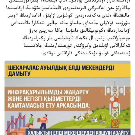
ەرەكشە نازار اۋدارىلاتىن بولادى. اتاپ ايتقاندا، ينفراقۇرىلىمدى
جاڭارتۋ مەن نەگىزگى قىزمەتتەردى قامتاماسىز ەتۋدىڭ ارقاسىندا
حالىقتىڭ ەلدى مەكەندەردەن كوشۋىن ازايتۋ، ادامداردىڭ ءومىر
سۇرۋىنە قولايلى جاعداي جاساۋ جانە جالپى شەكارا ماڭىنداعى
اۋدانداردىڭ ەكونوميكالىق دامۋىنا جاڭا سەرپىن بەرۋ
جوسپارلانىپ وتىر. ال ەڭبەك تاپشىلىعى بار وڭىرلەردىڭ
شەكارالاس اۋىلدىق وكرۋگتەر تۇرعىندارىنىڭ جالاقىسىنا
ۇستەمەاقى قوسۋ مۇمكىندىگى قارالاتىن بولادى.