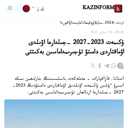
KAZINFORM
ق ز
ترەند:
2026-سايلاۋ
وقيعا
تاعايىنداۋ
اقوردا
09:20, 10 ءساۋىر 2023
ۇكىمەت 2023-2027 -جىلدارعا اۋىلدى
اۋماقتاردى دامىتۋ تۇجىرىمداماسىن بەكىتتى
استانا. قازاقپارات - مەملەكەت باسشىسىنىڭ جارلىعىن ىسكە
اسىرۋ ءۇشىن ۇكىمەت اۋىلدىق اۋماقتاردى دامىتۋدىڭ 2023-
2027 -جىلدارعا ارنالعان تۇجىرىمداماسىن بەكىتتى.