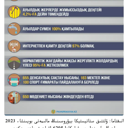
انىقتاما: ۇلتتىق ستاتيستيكا بيۋروسىنىڭ مالىمەتى بويىنشا، 2023