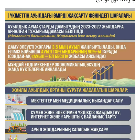
جارلىققا قول قويدى.