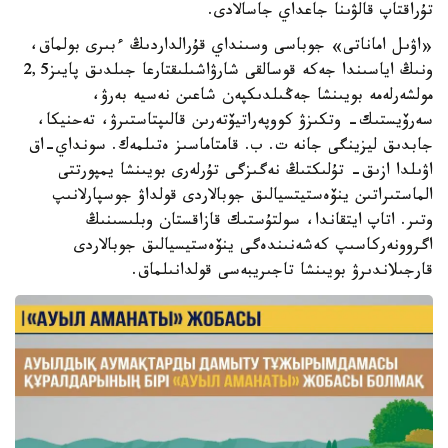
تۇراقتاپ قالۋىنا جاعداي جاسالادى.
«اۋىل اماناتى» جوباسى وسىنداي قۇرالداردىڭ ءبىرى بولماق،
ونىڭ اياسىندا جەكە قوسالقى شارۋاشىلىقتارعا جىلدىق پايىز2,5
مولشەرلەمە بويىنشا جەڭىلدىكپەن شاعىن نەسيە بەرۋ،
سەرۆيستىك- وتكىزۋ كووپەراتيۆتەرىن قالىپتاستىرۋ، تەحنيكا،
جابدىق ليزينگى جانە ت. ب. قامتاماسىز ەتىلمەك. سونداي-اق
اۋىلدا ازىق- تۇلىكتىڭ نەگىزگى تۇرلەرى بويىنشا يمپورتتى
الماستىراتىن ينۆەستيتسيالىق جوبالاردى قولداۋ جوسپارلانىپ
وتىر. اتاپ ايتقاندا، سولتۇستىك قازاقستان وبلىسىنىڭ
اگروونەركاسىپ كەشەنىندەگى ينۆەستيسيالىق جوبالاردى
قارجىلاندىرۋ بويىنشا تاجىريبەسى قولدانىلماق.