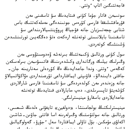
قاجەتتىگىن اتاپ ءوتتى.
سونىمەن قاتار جۇما كۇنى قىتايدىڭ سۋ تاسقىنى مەن
قۇرعاقشىلىققا قارسى كۇرەس جونىندەگى مەملەكەتتىك باس
شتابى چجەتسزيان جانە فۋجياڭ پروۆينتسيالارىنداعى سۋ
تاسقىنىنا بايلانىستى توتەنشە ارەكەت ەتۋ دەڭگەيىن تورتىنشىدەن
ۇشىنشىگە كوتەردى.
سول كۇنى ورتالىق ۇكىمەتتىڭ بىرنەشە ۆەدومستۆوسى مەن
وڭىرلىك بيلىك ورگاندارى وكىلدەرىنىڭ قاتىسۋىمەن بىرلەسكەن
كەڭەس ءوتتى. وندا جاعدايدىڭ ەڭ كۇردەلى سەناريىنە جان-
جاقتى دايىندالۋ، قاۋىپتى ايماقتارداعى تۇرعىنداردى ەۆاكۋاتسيالاۋ
جانە وزەندەر مەن كولدەردەگى سۋ تاسقىنىنا قارسى شارالاردى
كۇشەيتۋ تاپسىرىلدى، دەپ حابارلادى قىتايدىڭ توتەنشە
جاعدايلاردى باسقارۋ مينيسترلىگى.
مينيسترلىكتىڭ بولجامىنشا، «دولفين» تايفۋنى ەلدىڭ شىعىس،
ورتالىق جانە سولتۇستىك وڭىرلەرىنە اسا قاتتى جاۋىن-شاشىن
اكەلۋى مۇمكىن. بۇل تاۋلى ايماقتاردا سەل ءجۇرۋ، گەولوگيالىق