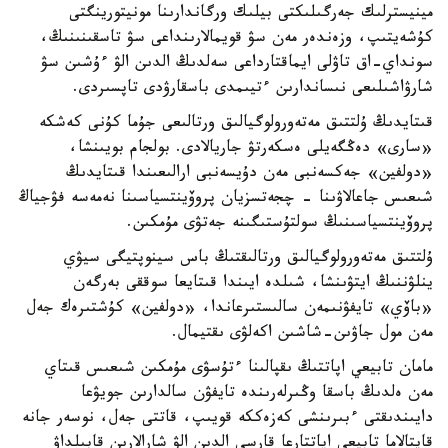
مينيسترلىك جەرگىلىكتى بيلىك ورگاندارىنا مونيتورينگتى
كۇشەيتىپ، وزەندەر مەن سۋ قويمالارىنداعى سۋ تاسقىنىنىڭ،
سونداي-اق تاۋلى ايماقتارداعى سەلدىڭ الدىن الۋ ءۇشىن سۋ
شارۋاشىلىعى نىساندارىن ءتيىمدى باسقارۋدى تاپسىردى.
قىتايدىڭ ۇلتتىق مەتەورولوگيالىق ورتالىعى جۇما كۇنى كەشكە
«سارى» دەڭگەيلى ەسكەرتۋ جاريالادى. بولجام بويىنشا،
«دولفين» جەكسەنبى مەن دۇيسەنبى ارالىعىندا قىتايدىڭ
شىعىس جاعالاۋىنا - چجەتسزيان پروۆينتسياسىنا نەمەسە فۋجياڭ
پروۆينتسياسىنىڭ سولتۇستىگىنە جەتۋى مۇمكىن.
ۇلتتىق مەتەورولوگيالىق ورتالىقتىڭ باس سينوپتيگى سيۋي
ينلۋننىڭ ايتۋىنشا، شىلدە ايىندا قىتايعا سوققى بەرگەن
«باۆي» تايفۋنىمەن سالىستىرعاندا، «دولفين» كۇشتىرەك جەل
مەن مول جاۋىن-شاشىن اكەلۋى ىقتيمال.
مامان تابيعي اپاتتىڭ ىقپالىنا ءتۇسۋى مۇمكىن شىعىس قىتاي
مەن ەلدىڭ باسقا وڭىرلەرىندە تايفۋن سالدارىن جويۋعا
دايىندىقتى ءبىرىنشى كەزەككە قويىپ، قاتتى جەل، نوسەر جانە
قايتالاما تابيعي اپاتتارعا قارسى الدىن الۋ شارالارىن قابىلداۋ