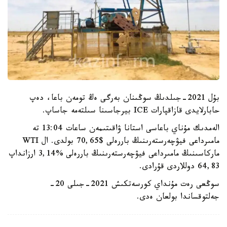
بۇل 2021-جىلدىڭ سوڭىنان بەرگى ەڭ تومەن باعا، دەپ
حابارلايدى قازاقپارات ICE بيرجاسىنا سىلتەمە جاساپ.
الەمدىك مۇناي باعاسى استانا ۋاقىتىمەن ساعات 13:04 تە
مامىرداعى فيۋچەرستەرىنىڭ باررەلى $70,65 بولدى. ال WTI
ماركاسىنىڭ مامىرداعى فيۋچەرستەرىنىڭ باررەلى %3,14 ارزانداپ
64,83 دوللاردى قۇرادى.
سوڭعى رەت مۇنداي كورسەتكىش 2021-جىلى 20-
جەلتوقساندا بولعان ەدى.