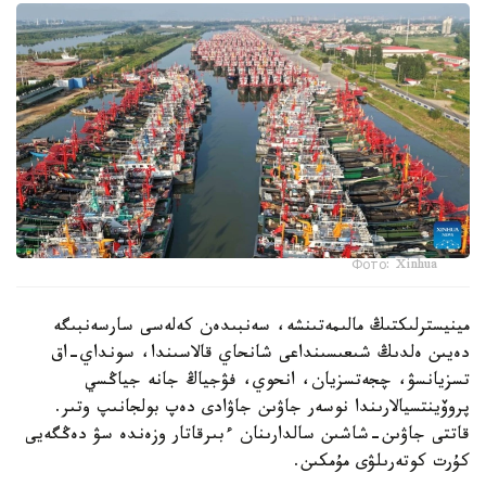
Фото: Xinhua
مينيسترلىكتىڭ مالىمەتىنشە، سەنبىدەن كەلەسى سارسەنبىگە
دەيىن ەلدىڭ شىعىسىنداعى شانحاي قالاسىندا، سونداي-اق
تسزيانسۋ، چجەتسزيان، انحوي، فۋجياڭ جانە جياڭسي
پروۆينتسيالارىندا نوسەر جاۋىن جاۋادى دەپ بولجانىپ وتىر.
قاتتى جاۋىن-شاشىن سالدارىنان ءبىرقاتار وزەندە سۋ دەڭگەيى
كۇرت كوتەرىلۋى مۇمكىن.