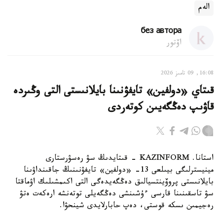
الەم
без автора
اۆتور
16:08, 09 تامىز 2026
قىتاي «دولفين» تايفۋنىنا بايلانىستى التى وڭىردە
قاۋىپ دەڭگەيىن كوتەردى
استانا. KAZINFORM - قىتايدىڭ سۋ رەسۋرستارى
مينيسترلىگى بيىلعى 13- «دولفين» تايفۋنىنىڭ جاقىنداۋىنا
بايلانىستى پروۆينتسيالىق دەڭگەيدەگى التى اكىمشىلىك اۋماقتا
سۋ تاسقىنىنا قارسى ءۇشىنشى دەڭگەيلى توتەنشە ارەكەت ەتۋ
رەجيمىن ىسكە قوستى، دەپ حابارلايدى شينحۋا.