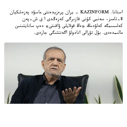
استانا. KAZINFORM - يران پرەزيدەنتى ماسۋد پەزەشكيان
8-تامىز، سەنبى كۇنى قازىرگى كەزەڭدى ا ق ش-پەن
كەلىسىمگە كەلۋدىڭ «ەڭ قولايلى ۋاقىتى» دەپ سانايتىنىن
مالىمدەدى. بۇل تۋرالى انادولۋ اگەنتتىگى جازدى.
Фото: Анадолу