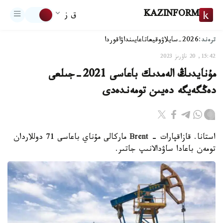
KAZINFORM
ق ز
ترەند:
2026-سايلاۋ
وقيعا
تاعايىنداۋ
اقوردا
15:42, 20 ناۋرىز 2023
مۇنايدىڭ الەمدىك باعاسى 2021-جىلعى
دەڭگەيگە دەيىن تومەندەدى
استانا. قازاقپارات - Brent ماركالى مۇناي باعاسى 71 دوللاردان
تومەن باعادا ساۋدالانىپ جاتىر.