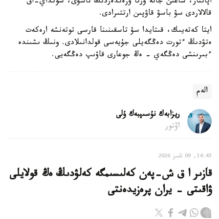
اپاتتار، شاعىن جانە ورتا وزەندەردىڭ تاسۋى، سونداي-اق
قالالاردى سۋ باسۋ قاۋپىن ارتتىرادى.
ايتا كەتەيىك، قىتايدا سۋ تاسقىنىنا قارسى توتەنشە ارەكەت
ەتۋدىڭ ءتورت دەڭگەيلى جۇيەسى قولدانىلادى. ونىڭ ىشىندە
ءبىرىنشى دەڭگەي - ەڭ جوعارى قاۋىپ دەڭگەيى.
الەم
ريزابەك نۇسىپبەك ۇلى
اۆتور
14:45, 09 تامىز 2026
قازىر ا ق ش-پەن كەلىسىمگە كەلۋدىڭ ەڭ قولايلى
ۋاقىتى - يران پرەزيدەنتى