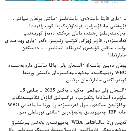
فوتو: Top Rank
- ءبارى قايتا باستالادى. باستامامىز ءساتتى بولعان سياقتى.
قۇرمەتتى جانكۇيەرلەر، قولداۋلارىڭىزعا كوپ راقمەت!
جەرلەستەرىڭىز رەتىندە ماعان ەرەكشە دەمەۋ كورسەتىپ
كەلەسىزدەر. قازىر ۆيزانى كۇتىپ وتىرمىز. ەگەر ءبارى ويداعىداي
بولسا، جاقىن كۇندەرى امەريكاعا اتتانامىز، - دەلىنگەن
حابارلامادا.
بۇعان دەيىن جانىبەك ءالىمحان ۇلى جاڭا سالماق دارەجەسىندە
WBO رەيتينگىندە جەكپە-جەكسىز-اق ەكىنشى ورىنعا
كوتەرىلگەنى حابارلانعان بولاتىن.
ءالىمحان ۇلى سوڭعى جەكپە-جەگىن 2025 -جىلعى 5-
ساۋىردە استانادا وتكىزىپ، فرانسيالىق اناۋەل نگاميسسەنگەنى
نوكاۋتپەن جەڭدى. سول كەزدەسۋدە ول ورتا سالماقتاعى WBO
جانە IBF چەمپيوندىق بەلبەۋلەرىن ءساتتى قورعاعان ەدى.
كەيىن ورتا سالماقتاعى WBA چەمپيونىمەن وتەتىن بىرىكتىرۋ
جەكپە-جەگى قارساڭىندا قارسىلاسىنىڭ دوپينگ سىناماسى وڭ