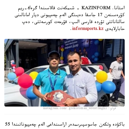
استانا. KAZINFORM - شىمكەنت قالاسىندا گرەك-ريم
كۇرەسىنەن 17 جاسقا دەيىنگى الەم چەمپيونى ديار امانالىنى
سالتاناتتى تۇردە قارسى الىپ، قۇرمەت كورسەتتى، دەپ
حابارلايدى
informsports.kz
.
فوتو: instagram.com/ grekoroman_wrestlingkz
باكۋدە وتكەن جاسوسپىرىمدەر اراسىنداعى الەم چەمپيوناتىندا 55