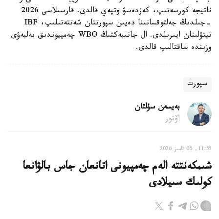
ناتيجە كورسەتىپ، كەزدەسۋ وتپەي قالدى. قارسىلاسى 2026
-جىلدىڭ جەلتوقسانىنا دەيىن سپورتتان شەتتەتىلىپ، IBF
تيتۋلىنان ايىرىلدى. ال جانىبەكتىڭ WBO چەمپيوندىق بەلبەۋى
وزىندە ساقتالىپ قالدى.
سپورت
بەيسەن سۇلتان
اۆتور
11:55, 06 تامىز 2026
شىمكەنتتە الەم چەمپيونى اتانعان جاس بالۋانعا
كولىك سىيلادى