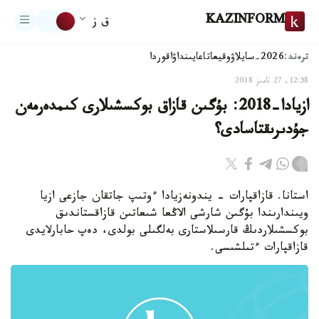
KAZINFORM
ق ز
ترەند:
2026-سايلاۋ
وقيعا
تاعايىنداۋ
اقوردا
12:58, 27 تامىز 2018
ازيادا-2018: بۇگىن قازاق بوكسشىلارى كىمدەرمەن
جۇدىرىقتاسادى؟
استانا. قازاقپارات - يندونەزيادا ءوتىپ جاتقان جازعى ازيا
ويىندارىندا بۇگىن شارشى الاڭعا شىعاتىن قازاقستاندىق
بوكسشىلاردىڭ قارسىلاستارى بەلگىلى بولدى، دەپ حابارلايدى
قازاقپارات ءتىلشىسى.