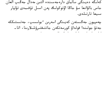
كەلىگە دەيىنگى سالماق دارەجەسىندە التىن مەدال جەڭىپ العان
جاس بالۋانعا سۋ جاڭا اۆتوكولىك پەن اسىل تۇقىمدى تۇلپار
سىيعا تارتىلدى.
چەمپيون جەڭىستەن كەيىنگى اسەرىن ءبولىسىپ، جەتىستىككە
جەتۋ جولىندا قولداۋ كورسەتكەن جاتتىقتىرۋشىلارىنا، اتا-
اناسىنا جانە جانكۇيەرلەرگە العىسىن ءبىلدىردى.
- بۇل جەڭىستىڭ قۋانىشىن سوزبەن جەتكىزۋ قيىن. وسى كۇنگە
جەتۋ ءۇشىن كوپ ەڭبەك ەتتىك، تالماي جاتتىقتىق. قۋانىشىمدى
وتباسىممەن جانە بارشا قازاقستان حالقىمەن بولىسەمىن. ەڭ
الدىمەن باپكەرلەرىمە جانە اتا-اناما شەكسىز العىس ايتامىن. ولار
مەنى كۇنى-ءتۇنى دايىندادى، - دەدى ديار امانالى.
جەرلەستەرى الەم چەمپيونىنىڭ تاريحي جەتىستىگىن قازاقى
داستۇرمەن اتاپ ءوتىپ، قۇرمەت بەلگىسى رەتىندە تۇلپار
مىنگىزدى. جاس سپورتشى جاڭا سايگۇلىگىن قۋانىشپەن
قابىلداپ، العاش رەت تىزگىندەدى.
ديار امانالى گرەك-ريم كۇرەسىنەن U17 الەم چەمپيوناتىندا التىن