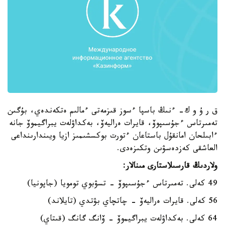
ق ر ۇ و ك- ءنىڭ باسپا ءسوز قىزمەتى ءمالىم ەتكەندەي، بۇگىن
تەمىرتاس ءجۇسىپوۆ، قايرات ەراليەۆ، بەكداۋلەت يبراگيموۆ جانە
ءابىلحان امانقۇل باستاعان ءتورت بوكسشىمىز ازيا ويىندارىنداعى
العاشقى كەزدەسۋىن وتكىزەدى.
ولاردىڭ قارسىلاستارى مىنالار:
49 كەلى. تەمىرتاس ءجۇسىپوۆ - تسۋبوي تومويا (جاپونيا)
56 كەلى. قايرات ەراليەۆ - چاتچاي بۋتدي (تايلاند)
64 كەلى. بەكداۋلەت يبراگيموۆ - ۆانگ گانگ (قىتاي)