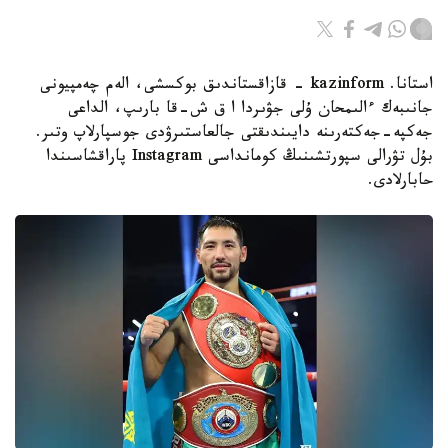
استانا. kazinform - قازاقستاندىق بوكسشى، الەم چەمپيونى
جانىبەك ءالىمحان ۇلى جۋىردا ا ق ش-قا بارىپ، الداعى
جەكپە-جەكتەرىنە دايىندىقتى جالعاستىرۋدى جوسپارلاپ وتىر.
بۇل تۋرالى سپورتشىنىڭ كومانداسى Instagram پاراقشاسىندا
حابارلادى.