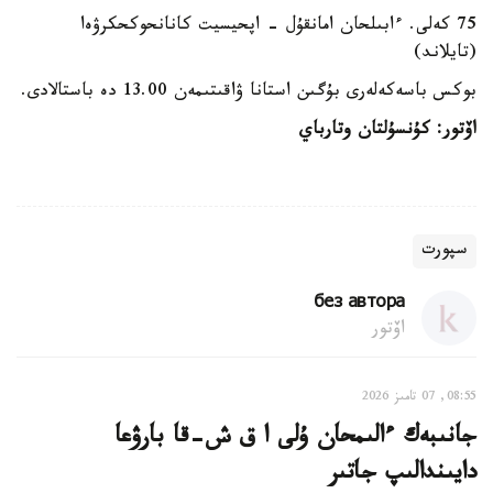
75 كەلى. ءابىلحان امانقۇل - اپحيسيت كانانحوكحكرۋەا
(تايلاند)
بوكس باسەكەلەرى بۇگىن استانا ۋاقىتىمەن 13.00 دە باستالادى.
اۆتور:
كۇنسۇلتان وتارباي
سپورت
без автора
اۆتور
08:55, 07 تامىز 2026
جانىبەك ءالىمحان ۇلى ا ق ش-قا بارۋعا
دايىندالىپ جاتىر