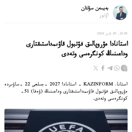
بەيسەن سۇلتان
اۆتور
22:05, 05 تامىز 2026
استانادا ەۋروپالىق فۋتبول قاۋىمداستىقتارى
وداعىنىڭ كونگرەسى وتەدى
استانا. KAZINFORM - استانادا 2027 -جىلعى 22 -ساۋىردە
ەۋروپالىق فۋتبول قاۋىمداستىقتارى وداعىنىڭ (ۋەفا) 51-
كونگرەسى وتەدى.