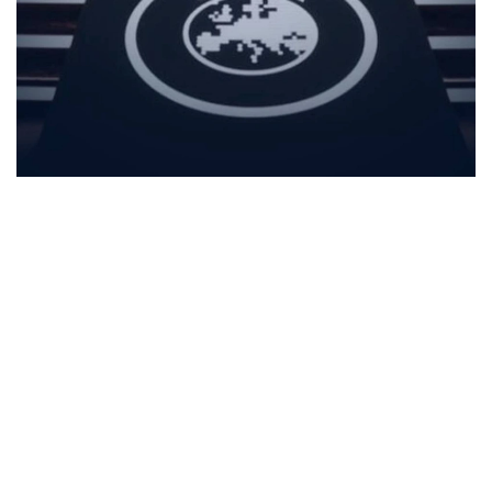
Фото: Спорт және туризм министрлігі
بۇل - ۇيىمنىڭ ەڭ جوعارى باسقارۋشى ورگانى. كونگرەسس
بارىسىندا ەۋروپا فۋتبولىنىڭ الداعى جىلدارداعى دامۋ باعىتىن
ايقىندايتىن ماڭىزدى شەشىمدەر قابىلدانادى.
كونگرەسكە ۋەفا قۇرامىنا كىرەتىن 55 ۇلتتىق فۋتبول
قاۋىمداستىعىنىڭ وكىلدەرى، ۇيىم پرەزيدەنتى، اتقارۋشى
كوميتەت مۇشەلەرى، فيفا، ەۋروپالىق ليگالار، كلۋبتىق
بىرلەستىكتەر جانە حالىقارالىق سپورت ۇيىمدارىنىڭ وكىلدەرى
قاتىسادى.