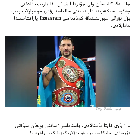
جانىبەك ءالىمحان ۇلى جۋىردا ا ق ش-قا بارىپ، الداعى
جەكپە-جەكتەرىنە دايىندىقتى جالعاستىرۋدى جوسپارلاپ وتىر.
بۇل تۋرالى سپورتشىنىڭ كومانداسى Instagram پاراقشاسىندا
حابارلادى.
فوتو: Top Rank
- ءبارى قايتا باستالادى. باستامامىز ءساتتى بولعان سياقتى.
قۇرمەتتى جانكۇيەرلەر، قولداۋلارىڭىزعا كوپ راقمەت!