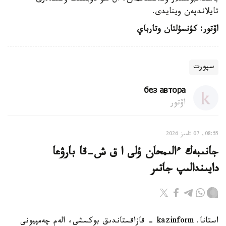
تايلاندپەن وينايدى.
اۆتور: كۇنسۇلتان وتارباي
سپورت
без автора
اۆتور
08:55, 07 تامىز 2026
جانىبەك ءالىمحان ۇلى ا ق ش-قا بارۋعا
دايىندالىپ جاتىر
استانا. kazinform - قازاقستاندىق بوكسشى، الەم چەمپيونى