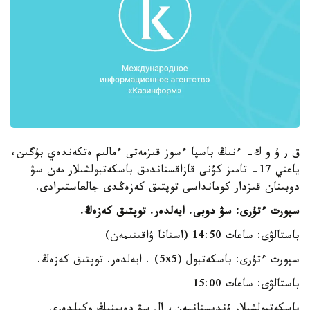
ق ر ۇ و ك- ءنىڭ باسپا ءسوز قىزمەتى ءمالىم ەتكەندەي بۇگىن،
ياعني 17- تامىز كۇنى قازاقستاندىق باسكەتبولشىلار مەن سۋ
دوبىنان قىزدار كومانداسى توپتىق كەزەڭدى جالعاستىرادى.
سپورت ءتۇرى: سۋ دوبى. ايەلدەر. توپتىق كەزەڭ.
باستالۋى: ساعات 14:50 (استانا ۋاقىتىمەن)
سپورت ءتۇرى: باسكەتبول (5x5) . ايەلدەر. توپتىق كەزەڭ.
باستالۋى: ساعات 15:00
باسكەتبولشىلار ۇندىستانمەن، ال سۋ دوبىنىڭ وكىلدەرى