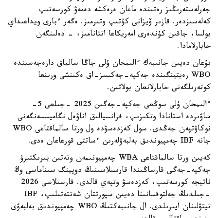
جەرلەستەرىڭىز رەتىندە ماعان ەرەكشە دەمەۋ كورسەتىپ
كەلەسىزدەر. قازىر ۆيزانى كۇتىپ وتىرمىز. ەگەر ءبارى ويداعىداي
بولسا، جاقىن كۇندەرى امەريكاعا اتتانامىز، - دەلىنگەن
حابارلامادا.
بۇعان دەيىن جانىبەك ءالىمحان ۇلى جاڭا سالماق دارەجەسىندە
WBO رەيتينگىندە جەكپە-جەكسىز-اق ەكىنشى ورىنعا
كوتەرىلگەنى حابارلانعان بولاتىن.
ءالىمحان ۇلى سوڭعى جەكپە-جەگىن 2025 -جىلعى 5-
ساۋىردە استانادا وتكىزىپ، فرانسيالىق اناۋەل نگاميسسەنگەنى
نوكاۋتپەن جەڭدى. سول كەزدەسۋدە ول ورتا سالماقتاعى WBO
جانە IBF چەمپيوندىق بەلبەۋلەرىن ءساتتى قورعاعان ەدى.
كەيىن ورتا سالماقتاعى WBA چەمپيونىمەن وتەتىن بىرىكتىرۋ
جەكپە-جەگى قارساڭىندا قارسىلاسىنىڭ دوپينگ سىناماسى وڭ
ناتيجە كورسەتىپ، كەزدەسۋ وتپەي قالدى. قارسىلاسى 2026
-جىلدىڭ جەلتوقسانىنا دەيىن سپورتتان شەتتەتىلىپ، IBF
تيتۋلىنان ايىرىلدى. ال جانىبەكتىڭ WBO چەمپيوندىق بەلبەۋى