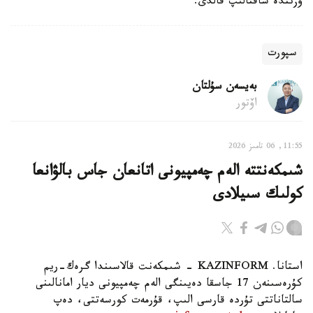
وزىندە ساقتالىپ قالدى.
سپورت
بەيسەن سۇلتان
اۆتور
11:55, 06 تامىز 2026
شىمكەنتتە الەم چەمپيونى اتانعان جاس بالۋانعا
كولىك سىيلادى
استانا. KAZINFORM - شىمكەنت قالاسىندا گرەك-ريم
كۇرەسىنەن 17 جاسقا دەيىنگى الەم چەمپيونى ديار امانالىنى
سالتاناتتى تۇردە قارسى الىپ، قۇرمەت كورسەتتى، دەپ