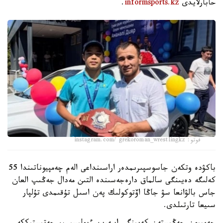
حابارلايدى
informsports.kz
.
فوتو: instagram.com/ grekoroman_wrestlingkz
باكۋدە وتكەن جاسوسپىرىمدەر اراسىنداعى الەم چەمپيوناتىندا 55
كەلىگە دەيىنگى سالماق دارەجەسىندە التىن مەدال جەڭىپ العان
جاس بالۋانعا سۋ جاڭا اۆتوكولىك پەن اسىل تۇقىمدى تۇلپار
سىيعا تارتىلدى.