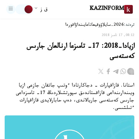
KAZINFORM
ق ز
ترەند:
2026-سايلاۋ
وقيعا
تاعايىنداۋ
اقوردا
08:12, 17 تامىز 2018
ازيادا-2018: 17- تامىزعا ارنالعان جارىس
كەستەسى
استانا. قازاقپارات - دجاكارتادا ءوتىپ جاتقان جازعى ازيا
ويىندارىنداعى قازاقستاندىق سپورتشىلاردىڭ 17- تامىزداعى
جارىس كەستەسى جاريالاندى، دەپ حابارلايدى قازاقپارات
ءتىلشىسى.