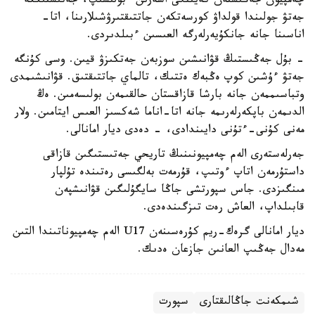
چەمپيون جەڭىستەن كەيىنگى اسەرىن ءبولىسىپ، جەتىستىككە
جەتۋ جولىندا قولداۋ كورسەتكەن جاتتىقتىرۋشىلارىنا، اتا-
اناسىنا جانە جانكۇيەرلەرگە العىسىن ءبىلدىردى.
- بۇل جەڭىستىڭ قۋانىشىن سوزبەن جەتكىزۋ قيىن. وسى كۇنگە
جەتۋ ءۇشىن كوپ ەڭبەك ەتتىك، تالماي جاتتىقتىق. قۋانىشىمدى
وتباسىممەن جانە بارشا قازاقستان حالقىمەن بولىسەمىن. ەڭ
الدىمەن باپكەرلەرىمە جانە اتا-اناما شەكسىز العىس ايتامىن. ولار
مەنى كۇنى-ءتۇنى دايىندادى، - دەدى ديار امانالى.
جەرلەستەرى الەم چەمپيونىنىڭ تاريحي جەتىستىگىن قازاقى
داستۇرمەن اتاپ ءوتىپ، قۇرمەت بەلگىسى رەتىندە تۇلپار
مىنگىزدى. جاس سپورتشى جاڭا سايگۇلىگىن قۋانىشپەن
قابىلداپ، العاش رەت تىزگىندەدى.
ديار امانالى گرەك-ريم كۇرەسىنەن U17 الەم چەمپيوناتىندا التىن
مەدال جەڭىپ العانىن جازعان ەدىك.
شىمكەنت جاڭالىقتارى
سپورت