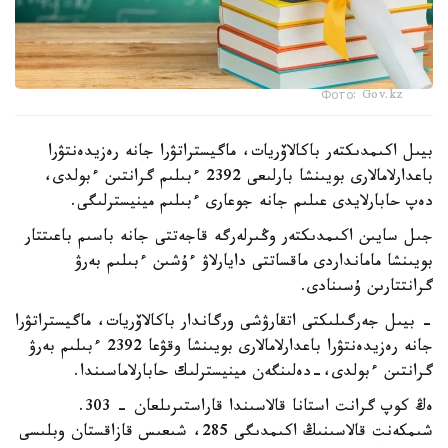
Фото: Gov.kz
بيىل اكىمدىكتەر باكالاۆريات، ماگيستراتۋرا جانە رەزيدەنتۋرا
باعدارلامالارى بويىنشا بارلىعى 2392 ءبىلىم گرانتىن ءبولدى،
دەپ حابارلايدى عىلىم جانە جوعارى ءبىلىم مينيسترلىگى.
جىل سايىن اكىمدىكتەر وڭىرلەرگە قاجەتتى جانە باسىم باعىتتار
بويىنشا مامانداردى ماقساتتى دايارلاۋ ءۇشىن ءبىلىم بەرۋ
گرانتتارىن ۇسىنادى.
- بيىل جەرگىلىكتى اتقارۋشى ورگاندار باكالاۆريات، ماگيستراتۋرا
جانە رەزيدەنتۋرا باعدارلامالارى بويىنشا وقۋعا 2392 ءبىلىم بەرۋ
گرانتىن ءبولدى،-دەلىنگەن مينيسترلىك حابارلاماسىندا.
ەڭ كوپ گرانت استانا قالاسىندا قاراستىرىلعان - 303.
شىمكەنت قالاسىنىڭ اكىمدىگى 285، شىعىس قازاقستان وبلىسى