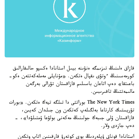
قازاق ەلىنىڭ تىزىمگە ەنۋىنە بيىل استانادا ەكسپو حالىقارالىق
كورمەسىنىڭ ءوتۋى ىقپال ەتكەن. «مۇنايلى مەملەكەتتەن ەكو-
باعىتقا» دەپ اتاعان باسىلىم قازاقستان تۋرالى بەرگەن
مالىمەتتىڭ تاقىرىبىن.
The New York Times بوراتتى دا تىلگە تيەك ەتكەن. «بورات
تۋريستىك كارتاعا بەلگىلەپ كەتكەن ون جىلدان كەيىن،
قازاقستان ۇلى جىبەك جولىنىڭ مەكەنى بولۋعا ۇمتىلۋدا»، -
دەپ جازدى ولار.
استانادا قوناق ۇيلەردىڭ بوي كوتەرۋ قارقىنىن اتاپ وتكەن