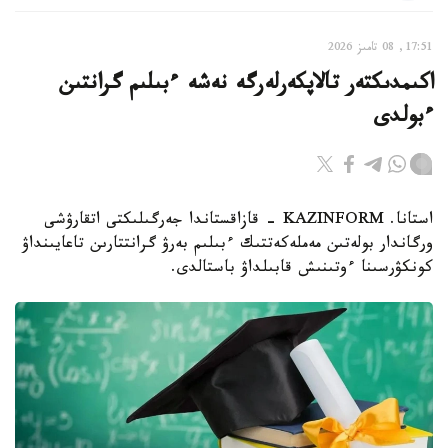
17:51, 08 تامىز 2026
اكىمدىكتەر تالاپكەرلەرگە نەشە ءبىلىم گرانتىن
ءبولدى
استانا. KAZINFORM - قازاقستاندا جەرگىلىكتى اتقارۋشى
ورگاندار بولەتىن مەملەكەتتىك ءبىلىم بەرۋ گرانتتارىن تاعايىنداۋ
كونكۋرسىنا ءوتىنىش قابىلداۋ باستالدى.