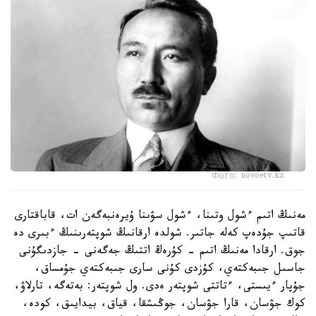
Фото: novoetv.kz
مەنىڭ اتىم ءشول وتىنا، ءشول سۋىنا ۇيرەنبەگەن ات، قاباقتارى
قاتىپ جۇدەپ كەلە جاتىر. شولدە ارقانىڭ شوپتەرىنىڭ ءبىرى دە
جوق. ارقادا مەنىڭ اتىم - كۇرەڭ اتتىڭ جەگەنى - جازدىگۇنى
جاسىل جىبەكتەي، كۇزدى كۇنى سارى جىبەكتەي جۇمساق،
جۇپار ءيىستى، ءتاتتى شوپتەر ەدى. ول شوپتەر: بەتەگە، تارلاۋ،
كوك جۋسان، قارا جۋسان، جوڭىشقا، قياق، بيدايىق، كودە،