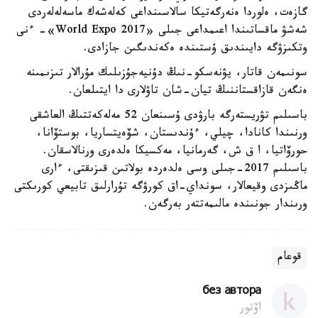
گازەت، ەلوردا ەنەرگەتيكا سالاسىنداعى كەلەشەك ماسەلەلەردى
شەشۋ ماقساتىندا اعىمداعى جىلى «World Expo 2017»- ءنى
وتكىزۋگە دايىندىق ۇستىندە ەكەندىگىن جازادى.
سونىمەن قاتار، يۋنەسكو-نىڭ دۇنيەجۇزىلىك مۇرالار تىزىمىنە
ەنگەن قازاقستاننىڭ تيان-شان تاۋلارى دا ايتىلعان.
باسىلىم تۋريستەرگە بارۋدى ۇسىنعان 52 مەلەكەتتىڭ العاشقى
ورنىندا كانادا، چيلي، ءۇندىستان، شۆەيتساريا، بوستۆانا،
حورۆاتيا، ا ق ش، گەرمانيا، مەكسيكا ەلدەرى ورنالاسقان.
باسىلىم 2017-جىلى وسى ەلدەردە بولاتىن قىزىقتى، ءارى
ماڭىزدى وقيعالار، سونداي-اق كورۋگە تۇرارلىق تابيعي كورىكتى
ورىندار جونىندە مالىمەتتەر بەرگەن.
قوعام
без автора
اۆتور