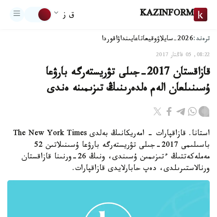
KAZINFORM
ق ز
ترەند:
2026-سايلاۋ
وقيعا
تاعايىنداۋ
اقوردا
08:22, 05 قاڭتار 2017
قازاقستان 2017-جىلى تۋريستەرگە بارۋعا
ۇسىنىلعان الەم ەلدەرىنىڭ تىزىمىنە ەندى
استانا. قازاقپارات - امەريكانىڭ بەلدى The New York Times
باسىلىمى 2017-جىلى تۋريستەرگە بارۋعا ۇسىنىلاتىن 52
مەملەكەتتىڭ ءتىزىمىن ۇسىندى، ونىڭ 26-ورنىنا قازاقستان
ورنالاستىرىلدى، دەپ حابارلايدى قازاقپارات.