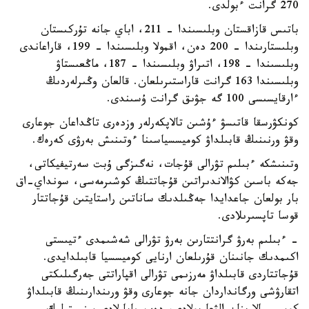
270 گرانت ءبولدى.
باتىس قازاقستان وبلىسىندا – 211، اباي جانە تۇركىستان
وبلىستارىندا – 200 دەن، اقمولا وبلىسىندا – 199، قاراعاندى
وبلىسىندا – 198، اتىراۋ وبلىسىندا – 187، ماڭعىستاۋ
وبلىسىندا 163 گرانت قاراستىرىلعان. قالعان وڭىرلەردىڭ
ءارقايسىسى 100 گە جۋىق گرانت ۇسىندى.
كونكۋرسقا قاتىسۋ ءۇشىن تالاپكەرلەر وزدەرى تاڭداعان جوعارى
وقۋ ورنىنىڭ قابىلداۋ كوميسسياسىنا ءوتىنىش بەرۋى كەرەك.
وتىنىشكە ءبىلىم تۋرالى قۇجات، نەگىزگى ۇبت سەرتيفيكاتى،
جەكە باسىن كۋالاندىراتىن قۇجاتتىڭ كوشىرمەسى، سونداي-اق
بار بولعان جاعدايدا جەڭىلدىك ساناتىن راستايتىن قۇجاتتار
قوسا تاپسىرىلادى.
- ءبىلىم بەرۋ گرانتتارىن بەرۋ تۋرالى شەشىمدى ءتيىستى
اكىمدىك جانىنان قۇرىلعان ارنايى كوميسسيا قابىلدايدى.
قۇجاتتاردى قابىلداۋ مەرزىمى تۋرالى اقپاراتتى جەرگىلىكتى
اتقارۋشى ورگانداردان جانە جوعارى وقۋ ورىندارىنىڭ قابىلداۋ