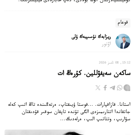
كوميسسيالارىنان الۋعا بولادى، دەپ حابارلادى مينيسترلىك.
قوعام
ريزابەك نۇسىپبەك ۇلى
اۆتور
15:12, 08 تامىز 2026
ساكەن سەيفۋللين. كۇرەڭ ات
استانا. قازاقپارات. ...قوستا ۇيىقتاپ، ەرتەڭىندە تاڭ اتىپ كەلە
جاتقاندا اتتارىمىزدى الگى تۇندە تاپقان سوقىر قۇدىقتان
سۋارىپ، وتتاتىپ الىپ، ەرلەدىك...