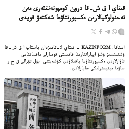
قىتاي ا ق ش-قا درون كومپونەنتتەرى مەن
تەحنولوگيالارىن ەكسپورتتاۋعا شەكتەۋ قويدى
استانا. KAZINFORM - قىتاي 5-تامىزدان باستاپ ا ق ش-قا
ۇشقىشسىز ۇشۋ اپپاراتتارىنا قاتىستى قوسارلى ماقساتتاعى
تاۋارلاردى ەكسپورتتاۋعا باقىلاۋدى كۇشەيتتى. بۇل تۋرالى ق ح ر
ساۋدا مينيسترلىگى حابارلادى.