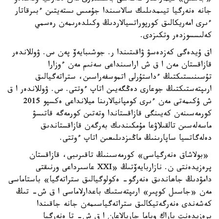
جانە ەنەرگيا تيىمدىلىك سالاسىندا جۇمىس ىستەيتىن ءبىرقاتار
ءىرى امەريكالىق كورپوراتسيالاردىڭ وكىلدەرىمەن رەسمي
كەلىسسوزدەر وتكىزدى.
اق ۇيدەگى كەزدەسۋ ۋاقىتىندا ر. جوشىبايەۆ پەن س. ۋوللاندەر
قازاقستان مەن ا ق ش اراسىنداعى سەنىم مەن ءوزارا
تۇسىنىستىكتىڭ ءداستۇرلى اتموسفەراسىن، ستراتەگيالىق
ارىپتەستىكتىڭ جوعارى دەڭگەيىن اتاپ ءوتتى. س. ۋوللاندەر ا ق
ش ۇكىمەتى مەن ءىرى كومپانيالارىنا ميلانداعى ەكسپو 2015
كورمەسىنەن كەيىنگى قازاقستاندا وتەتىن كورمەگە قاتىسۋ
ماسەلەسىن تالقىلاۋعا مۇمكىندىك بەرگەن قازاقستاندىق
دەلەگاتسيا ساپارىنىڭ ماڭىزدىلىعىن اتاپ ءوتتى.
«بولاشاق ەنەرگياسى» كورمەسىنىڭ تاقىرىبى، قازاقستان
پرەزيدەنتى ن. نازاربايەۆتىڭ «XXI عاسىرداعى ورنىقتى
دامۋدىڭ جاھاندىق ەنەرگو- ەكولوگيالىق ستراتەگيا» باستاماسى
مەن «جاسىل كوپىر» ارىپتەستىك باعدارلاماسى ا ق ش- تىڭ
كەشەندى ەنەرگەتيكالىق ستراتەگياسىمەن جانە جاقىندا
پرەزيدەنت باراك وباما جاريالاعان ا ق ش- تا ەنەرگيا