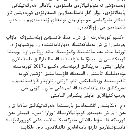
ۇنەمدەۋشى تەحنولوگيالاردى دامىتۋدى، بالامالى ەنەرگەتيكانى
پايدالانۋدى، بۋلى گاز تاستاندىلارىن قىسقارتۋدى كوزدەيتىن تازا
ەلەكتر ەنەرگياسى جوسپارىمەن تولىقتاي ۇندەسەدى»، - دەپ
مالىمدەدى س. ۋوللاندەر.
ەكسپو كورمەلەرىنە ا ق ش- تىڭ قاتىسۋىن ۇيلەستىرۋگە جاۋاپ
بەرەتىن ا ق ش مەملەكەتتىك دەپارتامەنتىندە ر. جوشىبايەۆ د.
تورنعا جانە مەم حاتشىنىڭ وڭتۇستىك جانە ورتالىق ازيا بويىنشا
كومەكشىسى ن. بيسۆالعا قازاقستاننىڭ حالىقارالىق باستامالارى
جايلى ايتتى. امەريكالىق ارىپتەستەر ەكسپو-2017 كورمەسىنە
مۇددەلىلىك تانىتتى، الەمدىك قاۋىمداستىق ءۇشىن كورمە
تاقىرىبىنىڭ وزەكتىلىگىن اتاپ ءوتتى. تاراپتار قازاقستاندىق-
امەريكالىق ىنتىماقتاستىقتىڭ اعىمداعى جاي- كۇيى مەن
پەرسپەكتيۆالارى جايلى پىكىرلەر الماستى.
دج. ەلكاينمەن اڭگىمەلەسۋ بارىسىندا ەنەرگەتيكالىق سالادا ق ر
مەن ا ق ش بەيىندى كومپانيالارىنىڭ ءوزارا ءىس- قيمىلى مەن
كورمەگە قاتىسۋعا بالامالى ەنەرگەتيكا سالاسىنداعى كورپوراتيۆتىك
قاتىسۋشىلاردى تارتۋ ماسەلەلەرى تالقىلاندى. دج. ەلكايند