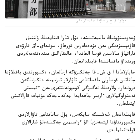
فوتو: ق ح ر ساۋدا مينيسترلىگى
ۆەدومستۆونىڭ مالىمەتىنشە، بۇل شارا قىتايدىڭ ۇلتتىق
قاۋىپسىزدىگى مەن مۇددەلەرىن قورعاۋ، سونداي-اق قارۋدى
تاراتپاۋ سالاسىن قوسا العاندا، حالىقارالىق مىندەتتەمەلەردى
ورىنداۋ ماقساتىندا قابىلدانعان.
حابارلامادا ا ق ش-قا جەتكىزۋگە ارنالعان، ەكسپورتتىق باقىلاۋعا
جاتاتىن قوسارلى ماقساتتاعى تاۋارلار تىزىمىنە ەنگىزىلگەن
دروندار، ولاردىڭ نەگىزگى كومپونەنتتەرى مەن ءتيىستى
تەحنولوگيالارى ءاربىر جاعدايدا جەكە-جەكە مۇقيات قارالاتىنى
ايتىلعان.
قابىلدانعان شەشىمگە سايكەس، بۇل ساناتتاعى تاۋارلاردى
ەكسپورتتاۋعا ليتسەنزيا الۋ ءراسىمىن جەڭىلدەتۋ شارالارى
قولدانىلمايدى.