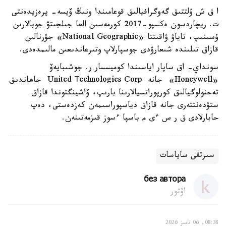
ا ق ش ۇلتتىق گەوگرافيالىق قوعامىندا ونىڭ ۆيسە- پرەزيدەنتى
ت. ريچاردسون ەكسپو-2017 كورمەسىن العا جىلجىتۋ جوبالارىن
ۇسىنىپ، تاياۋ ۋاقىتتا «National Geographic» جۋرنالىن
قازاق تىلىندە شىعارۋدى جوسپارلاپ وتىرعاندىعىن مالىمدەدى.
سونداي- اق ساپار اياسىندا كوميسسار ر. جوشىبايەۆ
«Honeywell» جانە United Тechnologies Corp جاھاندىق
تەحنولوگيالىق كورپوراتسيالارىنا بارىپ، ۆاشينگتوندا قازاق
ستۋدەنتتەرى جانە قازاق دياسپوراسىمەن كەزدەستى، دەپ
حابارلادى ق ر س ءى م باسپا ءسوز قىزمەتىنەن.
سىرتقى ساياسات
без автора
اۆتور
08:38, 06 تامىز 2026