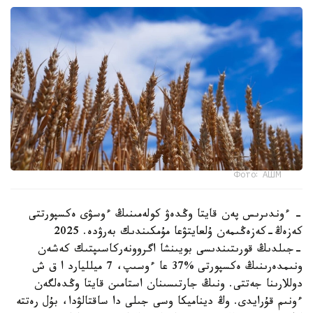
Фото: АШМ
- ءوندىرىس پەن قايتا وڭدەۋ كولەمىنىڭ ءوسۋى ەكسپورتتى
كەزەڭ-كەزەڭىمەن ۇلعايتۋعا مۇمكىندىك بەرۋدە. 2025
-جىلدىڭ قورىتىندىسى بويىنشا اگروونەركاسىپتىك كەشەن
ونىمدەرىنىڭ ەكسپورتى %37 عا ءوسىپ، 7 ميلليارد ا ق ش
دوللارىنا جەتتى. ونىڭ جارتىسىنان استامىن قايتا وڭدەلگەن
ءونىم قۇرايدى. وڭ ديناميكا وسى جىلى دا ساقتالۋدا، بۇل رەتتە