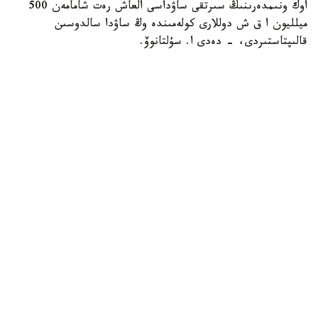
اوك ونىمدەرىنىڭ سىرتقى ساۋداسى العاش رەت شامامەن 500
ميلليون ا ق ش دوللارى كولەمىندە وڭ ساۋدا سالدوسىن
قالىپتاستىردى، - دەدى ا. سۇلتانوۆ.
ونىڭ ايتۋىنشا، فيتوسانيتاريالىق قىزمەت جۇمىسىنىڭ ماڭىزدى
ناتيجەلەرىنىڭ ءبىرى - قىتايعا جەمدىك ۇن ەكسپورتىن كەڭەيتۋ
بولدى. قويىلاتىن تالاپتار مەن ءونىمدى وتكىزۋ تەتىگىنىڭ
كەلىسىلۋى ءتورتىنشى جانە بەسىنشى سىنىپتاعى استىقتى قايتا
وڭدەۋگە ءارى وعان تۇراقتى ەكسپورتتىق سۇرانىس
قالىپتاستىرۋعا مۇمكىندىك بەردى. ناتيجەسىندە جەمدىك ۇن
ەكسپورتى 2,4 ەسەگە ارتىپ، شامامەن 3 ميلليون تونناعا
جەتتى.
- استىق ەكسپورتى دا ەداۋىر ۇلعايدى. 2024/2025
ماركەتينگتىك جىلى استىق پەن ۇننىڭ استىق بالاماسىنداعى
ەكسپورتى رەكوردتىق 15,3 ميلليون تونناعا جەتتى. سونىمەن
قاتار «قازاقستان تەمىر جولى» ا ق مالىمەتىنشە، 2025-جىلعى
قىركۇيەكتەن 2026-جىلعى 30-شىلدەگە دەيىن قازاقستان
13,9 ميلليون توننا استىق پەن استىق بالاماسىنداعى ۇن