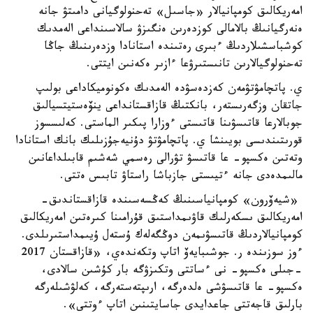
امەريكالىق كومپانيالار «جاسىل» تەحنولوگيانى دامىتۋ جانە
ەنەرگيانىڭ بالامالى كوزدەرىن ەنگىزۋ سالاسىنداعى الەمدىك
كوشباسشىلاردىڭ ءبىرى رەتىندە استانادا وزدەرىنىڭ جاڭا
تەحنولوگيالارىن تانىستىرۋعا ءازىر ەكەنىن ايتتى.
ي. پاتچامۋتۋمەن كەزدەسۋدە الەمدىك ەكونوميكاداعى بولىپ
جاتقان وزگەرىستەر، بانكتىڭ قازاقستانداعى ينۆەستيتسيالىق
جوبالارعا قاتىسۋىنا قاتىستى ءوزارا پىكىر الماستى. كەلىسسوز
قورىتىندىسى بويىنشا ي. پاتچامۋتۋ دۇنيەجۇزىلىك بانك استانادا
وتەتىن ەكسپو- عا قاتىسۋ تۋرالى رەسمي شەشىم قابىلداعانىن
مالىمدەدى جانە ءتيىستى جازباشا راستاۋ تابىس ەتتى.
«شيەۆرون» كومپانياسىنىڭ كەڭسەسىندە قازاقستاندىق-
امەريكالىق ىسكەرلىك قاۋىمداستىق قۇرامىنا كىرەتىن امەريكالىق
كومپانيالاردىڭ قاتىسۋىمەن دوڭگەلەك ۇستەل ۇيىمداستىرىلدى.
ءوز سوزىندە ر. جوشىبايەۆ اتاپ وتكەندەي، «قازاقستان 2017
-جىلى ەكسپو- نى ءساتتى وتكىزۋگە بار كۇشىن سالادى،
ەكسپو- عا قاتىسۋشى ەلدەرگە، ارىپتەستەرگە، كەلۋشىلەرگە
بارلىق قاجەتتى جاعدايدى جاسايتىنىن اتاپ ءوتتى».