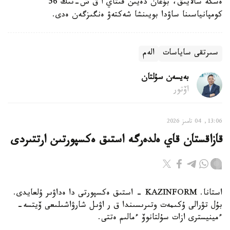
ەسكە سالايىق، بۇعان دەيىن قىتاي ا ق ش-تىڭ 56
كومپانياسىنا ساۋدا بويىنشا شەكتەۋ ەنگىزگەن ەدى.
سىرتقى ساياسات
الەم
بەيسەن سۇلتان
اۆتور
13:06, 04 تامىز 2026
قازاقستان قاي ەلدەرگە استىق ەكسپورتىن ارتتىردى
استانا. KAZINFORM - استىق ەكسپورتى دا ەداۋىر ۇلعايدى.
بۇل تۋرالى ۇكىمەت وتىرىسىندا ق ر اۋىل شارۋاشىلىعى ۆيتسە-
ءمينيسترى ازات سۇلتانوۆ ءمالىم ەتتى.