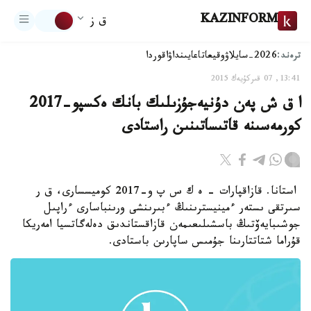
KAZINFORM
ق ز
ترەند:
2026-سايلاۋ
وقيعا
تاعايىنداۋ
اقوردا
13:41, 07 قىركۇيەك 2015
ا ق ش پەن دۇنيەجۇزىلىك بانك ەكسپو-2017
كورمەسىنە قاتىساتىنىن راستادى
استانا. قازاقپارات - ە ك س پ و-2017 كوميسسارى، ق ر
سىرتقى ىستەر ءمينيسترىنىڭ ءبىرىنشى ورىنباسارى ءراپىل
جوشىبايەۆتىڭ باسشىلىعىمەن قازاقستاندىق دەلەگاتسيا امەريكا
قۇراما شتاتتارىنا جۇمىس ساپارىن باستادى.