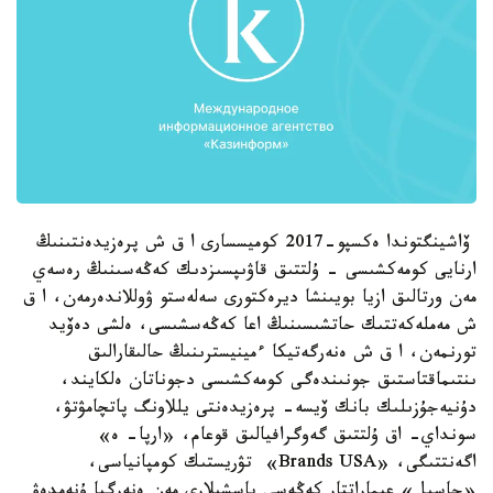
ۆاشينگتوندا ەكسپو-2017 كوميسسارى ا ق ش پرەزيدەنتىنىڭ
ارنايى كومەكشىسى - ۇلتتىق قاۋىپسىزدىك كەڭەسىنىڭ رەسەي
مەن ورتالىق ازيا بويىنشا ديرەكتورى سەلەستو ۋوللاندەرمەن، ا ق
ش مەملەكەتتىك حاتشىسىنىڭ اعا كەڭەسشىسى، ەلشى دەۆيد
تورنمەن، ا ق ش ەنەرگەتيكا ءمينيسترىنىڭ حالىقارالىق
ىنتىماقتاستىق جونىندەگى كومەكشىسى دجوناتان ەلكايند،
دۇنيەجۇزىلىك بانك ۆيسە- پرەزيدەنتى يللاونگ پاتچامۋتۋ،
سونداي- اق ۇلتتىق گەوگرافيالىق قوعام، «ارپا- ە»
اگەنتتىگى، «Brands USA» تۋريستىك كومپانياسى،
«جاسىل» عيماراتتار كەڭەسى باسشىلارى مەن ەنەرگيا ۇنەمدەۋ