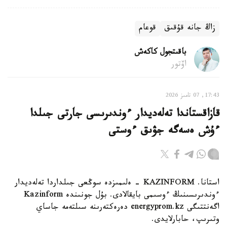
زاڭ جانە قۇقىق
قوعام
باقىتجول كاكەش
اۆتور
17:43, 07 تامىز 2026
قازاقستاندا تەلەديدار ءوندىرىسى جارتى جىلدا
ءۇش ەسەگە جۋىق ءوستى
استانا. KAZINFORM - ەلىمىزدە سوڭعى جىلداردا تەلەديدار
ءوندىرىسىنىڭ ءوسىمى بايقالادى. بۇل جونىندە Kazinform
اگەنتتىگى energyprom.kz دەرەكتەرىنە سىلتەمە جاساي
وتىرىپ، حابارلايدى.