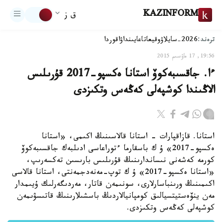
KAZINFORM
ق ز
ترەند:
2026-سايلاۋ
وقيعا
تاعايىنداۋ
اقوردا
19:56, 17 ماۋسىم 2015
ءا. جاقسىبەكوۆ استانا ەكسپو-2017 قۇرىلىس
الاڭىندا كوشپەلى كەڭەس وتكىزدى
استانا. قازاقپارات - استانا قالاسىنىڭ اكىمى، «استانا
ەكسپو-2017» ۇ ك باسقارما ءتوراعاسى ادىلبەك جاقسىبەكوۆ
كورمە كەشەنى نىساندارىنىڭ قۇرىلىس بارىسىن تەكسەرىپ،
«استانا ەكسپو-2017» ۇ ك توپ-مەنەدجمەنتى، استانا قالاسى
اكىمىنىڭ ورىنباسارلارى، سونىمەن قاتار، مەردىگەرلىك ۇيىمدار
مەن ينۆەستيتسيالىق كومپانيالاردىڭ باسشىلارىنىڭ قاتىسۋىمەن
كوشپەلى كەڭەس وتكىزدى.