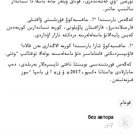
تۇرعىن ءۇي كەشەندەرى، قوناق ۇيلەر جانە باسقا دا نىساندار
سالىنىپ جاتىر.
كەڭەس بارىسىندا ءا. جاقسىبەكوۆ قۇرىلىستى ۋاقتىلى
قارجىلاندىرۋ، قازاقستان پاۆيلونى، كورمە نىساندارىن كورمەدەن
كەيىن پايدالانۋ ماسەلەلەرىنە ەرەكشە نازار اۋداردى.
ءا. جاقسىبەكوۆ شارا بارىسىندا كورمە الاڭدارى مەن قالادا
قاۋىپسىزدىكتى قامتاماسىز ەتۋ ماسەلەسىنە بولەك توقتالىپ ءوتتى.
كەڭەس قورىتىندىسى بويىنشا ناقتى تاپسىرمالار بەرىلدى، دەپ
حابارلادى «استانا ەكسپو-2017» ۇ ق» ا ق باسپا ءسوز
قىزمەتىنەن.
قوعام
без автора
اۆتور