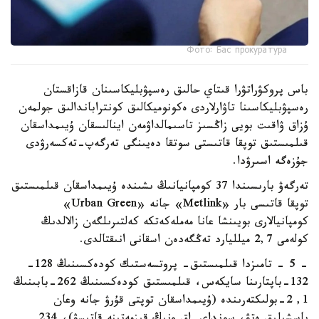
Фото: Бас прокуратура
باس پروكۋراتۋرا قىتاي حالىق رەسپۋبليكاسىنان قازاقستان
رەسپۋبليكاسىنا تاۋارلاردى ەكونوميكالىق كونتراباندالىق جولمەن
ۇزاق ۋاقىت بويى زاڭسىز تاسىمالداۋمەن اينالىسقان ۇيىمداسقان
قىلمىستىق توپقا قاتىستى سوتقا دەيىنگى تەرگەپ-تەكسەرۋدى
جۇزەگە اسىرۋدا.
تەرگەۋ بارىسىندا 37 كومپانيانىڭ ىشىندە ۇيىمداسقان قىلمىستىق
توپقا قاتىسى بار «Metlink» جانە «Urban Green»
كومپانيالارى بويىنشا عانا مەملەكەتكە كەلتىرىلگەن زالالدىڭ
كولەمى 2,7 ميلليارد تەڭگەدەن اسقانى انىقتالدى.
- 5 - تامىزدا قىلمىستىق- پروتسەستىك كودەكسىنىڭ 128-
132-باپتارىنا سايكەس، قىلمىستىق كودەكسىنىڭ 262-بابىنىڭ
1, 2-بولىكتەرىندە (ۇيىمداسقان توپتى قۇرۋ جانە وعان