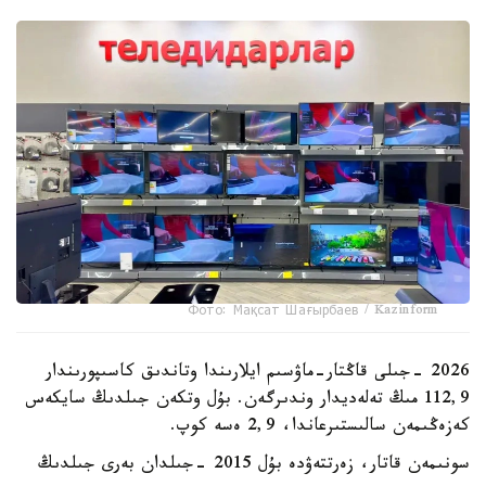
Фото: Мақсат Шағырбаев / Kazinform
2026 -جىلى قاڭتار-ماۋسىم ايلارىندا وتاندىق كاسىپورىندار
112,9 مىڭ تەلەديدار وندىرگەن. بۇل وتكەن جىلدىڭ سايكەس
كەزەڭىمەن سالىستىرعاندا، 2,9 ەسە كوپ.
سونىمەن قاتار، زەرتتەۋدە بۇل 2015 -جىلدان بەرى جىلدىڭ