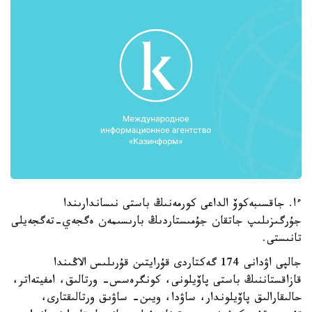
ءا. جاقسىبەكوۆ الداعى كورمەنىڭ باستى نىساندارىندا
جۇرگىزىلىپ جاتقان جۇمىستاردىڭ بارىسىمەن ەگجەي-تەگجەيلى
تانىستى.
جالپى اۋدانى 174 گەكتاردى قۇرايتىن قۇرىلىس الاڭىندا
قازاقستاننىڭ باستى پاۆيلونى، كونگرەسس- ورتالىق، امفيتەاتر،
حالىقارالىق پاۆيلوندار، ساۋدا، ويىن- ساۋىق ورتالىقتارى،