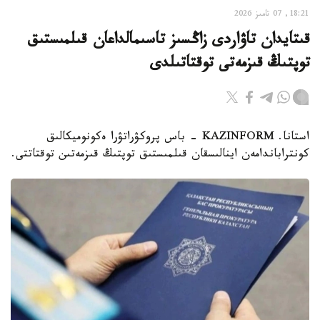
18:21, 07 تامىز 2026
قىتايدان تاۋاردى زاڭسىز تاسىمالداعان قىلمىستىق
توپتىڭ قىزمەتى توقتاتىلدى
استانا. KAZINFORM - باس پروكۋراتۋرا ەكونوميكالىق
كونتراباندامەن اينالىسقان قىلمىستىق توپتىڭ قىزمەتىن توقتاتتى.