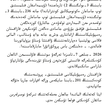
باسشىلىق ەتۋ، سونداي-اق ونىڭ قىزمەتىنە قاتىسۋ)، 234-
بابىنىڭ 3-بولىگىنىڭ 2) تارماعىندا (ۇيىمداسقان قىلمىستىق
توپ جاساعان ەكونوميكالىق كونتراباندا) جانە 236-بابىنىڭ 3-
بولىگىندە (ۇيىمداسقان قىلمىستىق توپ جاساعان كەدەندىك
تولەمدەر مەن الىمداردى تولەۋدەن جالتارۋ) كوزدەلگەن
قىلمىستىق قۇقىق بۇزۋدى جاسادى دەگەن كۇدىكپەن قازاقستان
رەسپۋبليكاسىنىڭ ازاماتتارى «ش» جانە «ا» ۇستالىپ، الماتى
قالاسى پوليتسيا دەپارتامەنتىنىڭ ۋاقىتشا ۇستاۋ يزولياتورىنا
قامالدى، - دەلىنگەن باس پروكۋراتۋرا حابارلاماسىندا.
2026 -جىلعى 7-تامىزدا تەرگەۋ سوتىنىڭ قاۋلىسىمەن اتالعان
كۇدىكتىلەرگە قاتىستى كۇزەتپەن ۇستاۋ تۇرىندەگى بۇلتارتپاۋ
شاراسى سانكسيالاندى.
قازاقستان رەسپۋبليكاسى قىلمىستىق- پروتسەستىك
كودەكسىنىڭ 201-بابىنا سايكەس وزگە اقپارات جاريا ەتۋگە
جاتپايدى.
ايتا كەتەلىك الماتىدا جالعان مەملەكەتتىك تىركەۋ نومىرلەرىن
ساتقان كۇدىكتى قولعا تۇسكەن ەدى.