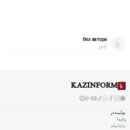
без автора
اۆتور
KAZINFORM
بوليمدەر
وقيعا
ساياسات