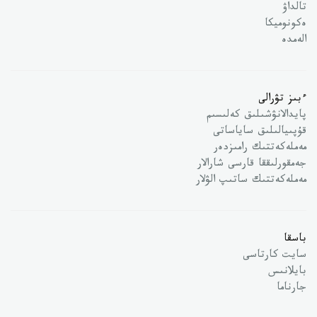
تالداۋ
ەكونوميكا
الەمدە
ءبىز تۋرالى
پايدالانۋشىلىق كەلىسىم
قۇپىيالىلىق ساياساتى
مەملەكەتتىك رامىزدەر
جەمقورلىققا قارسى شارالار
مەملەكەتتىك ساتىپ الۋلار
باسقا
سايت كارتاسى
بايلانىس
جارناما