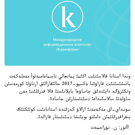
وندا استانا قالاسئنئث اكئمئ يمانعالي تاسماعامبةتوأ مةملةكةت
باسشئسئنئث قاراؤئنا ةكسپو-2017 حالئقارالئق ارناؤلئ كورمةسئن
وتكئزؤگة دايئندئق جاساؤعا بايلانئستئ قالا قذرئلئسئ مةن
ساؤلةتئ سالاسئنداعئ ذسئنئستارئن جاسادئ.
سونداي-اق مةكةمةنئ ارالاؤ كةزئندة استانانئث كولئكتئك
ينفراقذرئلئمئن دامئتؤ بويئنشا ذسئنئستار قارالدئ.
اأتور: ن. نؤراحمةت