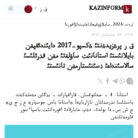
KAZINFORM
ق ز
ترەند:
2026-سايلاۋ
وقيعا
تاعايىنداۋ
اقوردا
17:27, 04 جەلتوقسان 2012
ق ر پرةزيدةنتئ ةكسپو-2017 دايئندئقپةن
بايلانئستئ استانانئث ساؤلةتئ مةن قذرئلئسئ
سالاسئنداعئ ذسئنئستارمةن تانئستئ
استانا. 4 - جةلتوقسان. قازاقپارات - بذگئن مةملةكةت
باسشئسئ نذرسذلتان نازاربايةأ «استانا باس جوسپار» ع ز ج ي»
ج ش س-دا بولدئ، دةپ حابارلادئ اقوردانئث باسپاءسوز
قئزمةتئنةن