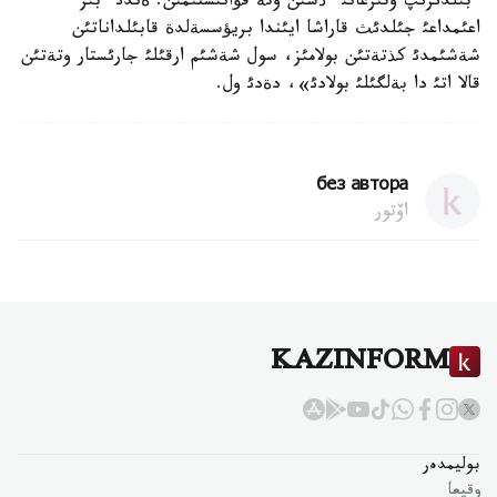
ءبئلدئرئپ وتئرعانئ ءذشئن وتة قؤانئشتئمئن. ةندئ ءبئز
اعئمداعئ جئلدئث قاراشا ايئندا بريؤسسةلدة قابئلداناتئن
شةشئمدئ كذتةتئن بولامئز، سول شةشئم ارقئلئ جارئستار وتةتئن
قالا اتئ دا بةلگئلئ بولادئ»، دةدئ ول.
без автора
اۆتور
KAZINFORM
بوليمدەر
وقيعا