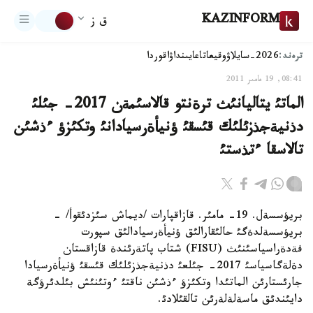
KAZINFORM
ق ز
ترەند:
2026-سايلاۋ
وقيعا
تاعايىنداۋ
اقوردا
08:41, 19 مامىر 2011
الماتئ يتاليانئث ترةنتو قالاسئمةن 2017- جئلئ
دذنيةجذزئلئك قئسقئ ؤنيأةرسيادانئ وتكئزؤ ءذشئن
تالاسقا ءتذستئ
بريؤسسةل. 19- مامئر. قازاقپارات /ديماش سئزدئقوأ/ -
بريؤسسةلدةگئ حالئقارالئق ؤنيأةرسيادالئق سپورت
فةدةراسياسئنئث (FISU) شتاب پاتةرئندة قازاقستان
دةلةگاسياسئ 2017- جئلعئ دذنيةجذزئلئك قئسقئ ؤنيأةرسيادا
جارئستارئن الماتئدا وتكئزؤ ءذشئن ناقتئ ءوتئنئش بئلدئرؤگة
دايئندئق ماسةلةلةرئن تالقئلادئ.