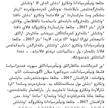
جئلعئ ؤنيأةرسيادانئ وتكئزؤ ءذشئن الدئن الا ءوتئنئش
بئلدئرگةنئمةن بايلانئستئ. «وتكةن كةزدةسؤلةردة ءاربئر
ذمئتكةر وسئ جارئستاردئ ءوز قالاسئندا وتكئزؤ ءذشئن ناقتئ
ءوتئنئش بئلدئرؤگة دايئندئق ماسةلةسئ تالقئلانعان بولاتئن.
قازئر ءبئز 2017- جئلعئ جارئستاردئ وتكئزؤگة قالاي ناقتئ
ءوتئنئش ءبئلدئرؤ كةرةكتئگئن ذيرةنئپ جاتئرمئز. ارالئق
ناتيجةلةر تؤرالئ ايتؤعا ءالئ ةرتة، الايدا ءبئز 2017- جئلعئ
ؤنيأةرسيادانئ وتكئزؤ ءذشئن ءوتئنئش بئلدئرگةن باسةكةلةس
قالانئ بئلةمئز، ول -يتالييانئث ترةنتو قالاسئ»، - دةدئ
الماتئلئق شةنةؤنئك.
ءوز كةزةگئندة حالئقارالئق ؤنيأةرسيادالئق سپورت فةدةراسياسئ
قئسقئ ؤنيأةرسيادانئث ديرةكتورئ ميلان اأگؤستيننئث اتاپ
وتؤئنشة، قازاقستان 2017- جئلعئ ستؤدةنتتةردئث سايئسئن
وتكئزؤ ءذشئن مول مذمكئندئككة ية. «سئزدةردة وسئندا ءئرئ
شارالاردئ وتكئزؤ بويئنشا تاجئريبة بار. بارلئعئمئز بئلةتئندةي،
بيئلعئ جئلئ ةلدةرئثئزدة ازيادا ويئندارئ ءساتتئ ءوتتئ. مةن
قازاقستان 2017- جئلعئ ؤنيأةرسيادانئ وتكئزؤگة ءوتئنئش