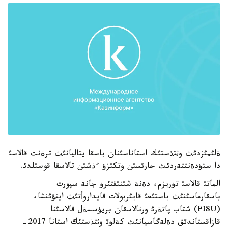
ةلئمئزدئث وثتذستئك استاناسئنان باسقا يتاليانئث ترةنت قالاسئ
دا ستؤدةنتتةردئث جارئسئن وتكئزؤ ءذشئن تالاسقا قوسئلدئ.
الماتئ قالاسئ تؤريزم، دةنة شئنئقتئرؤ جانة سپورت
باسقارماسئنئث باستئعئ قايئربولات قايداروأتئث ايتؤئنشا،
(FISU) شتاب پاتةرئ ورنالاسقان بريؤسسةل قالاسئنا
قازاقستاندئق دةلةگاسيانئث كةلؤئ وثتذستئك استانا 2017-