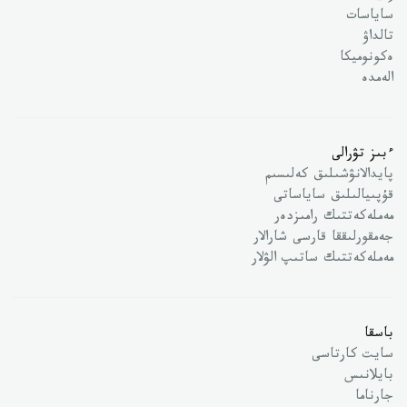
ساياسات
تالداۋ
ەكونوميكا
الەمدە
ءبىز تۋرالى
پايدالانۋشىلىق كەلىسىم
قۇپىيالىلىق ساياساتى
مەملەكەتتىك رامىزدەر
جەمقورلىققا قارسى شارالار
مەملەكەتتىك ساتىپ الۋلار
باسقا
سايت كارتاسى
بايلانىس
جارناما