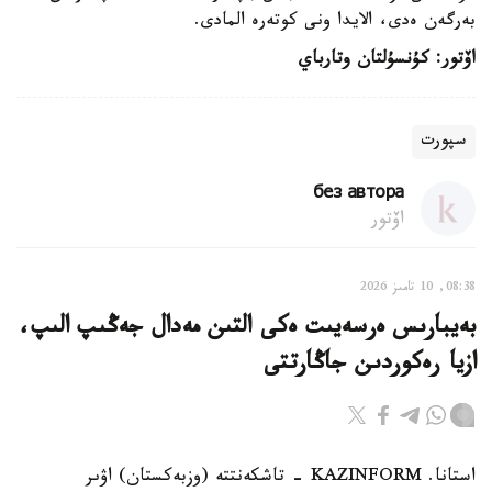
بەرگەن ەدى، الايدا ونى كوتەرە المادى.
اۆتور: كۇنسۇلتان وتارباي
سپورت
без автора
اۆتور
08:38, 10 تامىز 2026
بەيبارىس ەرسەيىت ەكى التىن مەدال جەڭىپ الىپ،
ازيا رەكوردىن جاڭارتتى
استانا. KAZINFORM - تاشكەنتتە (وزبەكستان) اۋىر