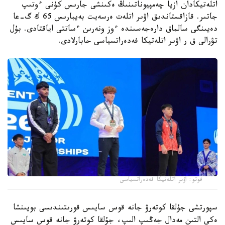
اتلەتيكادان ازيا چەمپيوناتىنىڭ ەكىنشى جارىس كۇنى ءوتىپ
جاتىر. قازاقستاندىق اۋىر اتلەت ەرسەيت بەيبارىس 65 ك گ-عا
دەيىنگى سالماق دارەجەسىندە ءوز ونەرىن ءساتتى اياقتادى. بۇل
تۋرالى ق ر اۋىر اتلەتيكا فەدەراتسياسى حابارلادى.
فوتو: اۋىر اتلەتيكا فەدەراتسياسى
سپورتشى جۇلقا كوتەرۋ جانە قوس سايىس قورىتىندىسى بويىنشا
ەكى التىن مەدال جەڭىپ الىپ، جۇلقا كوتەرۋ جانە قوس سايىس