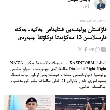
بەيسەن سۇلتان
اۆتور
09:40, 09 تامىز 2026
قازاقستان پوليتسەيى قىتايداعى جەكپە-جەكتە
قارسىلاسىن 13 سەكۋندتا نوكاۋتقا جىبەردى
استانا. KAZINFORM - بەيجىڭ قالاسىندا وتكەن NAIZA
Diamond Fight Night حالىقارالىق تۋرنيرىندە اتىراۋ وبلىسى
پوليتسيا دەپارتامەنتى جىلدام قيمىلدايتىن ارنايى جاساعىنىڭ
ينسپەكتورى ەلدار وتارالى 61 كەلى سالماقتا ونەر كورسەتىپ،
جەڭىسكە جەتتى.