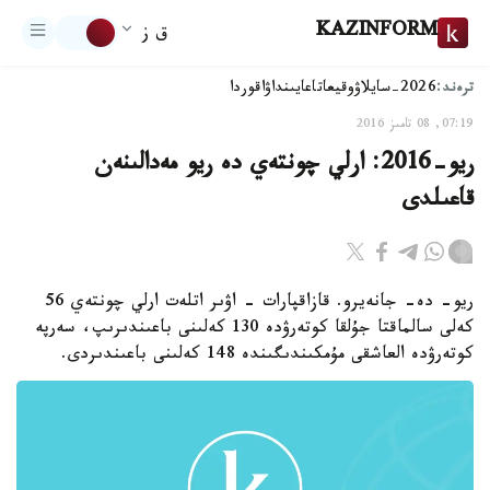
KAZINFORM
ق ز
ترەند:
2026-سايلاۋ
وقيعا
تاعايىنداۋ
اقوردا
07:19, 08 تامىز 2016
ريو-2016: ارلي چونتەي دە ريو مەدالىنەن
قاعىلدى
ريو- دە- جانەيرو. قازاقپارات - اۋىر اتلەت ارلي چونتەي 56
كەلى سالماقتا جۇلقا كوتەرۋدە 130 كەلىنى باعىندىرىپ، سەرپە
كوتەرۋدە العاشقى مۇمكىندىگىندە 148 كەلىنى باعىندىردى.