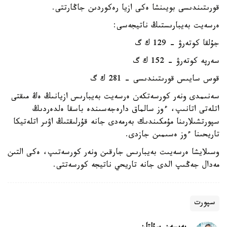
قورىتىندىسى بويىنشا ەكى ازيا رەكوردىن جاڭارتتى.
ەرسەيت بەيبارىستىڭ ناتيجەسى:
جۇلقا كوتەرۋ - 129 ك گ
سەرپە كوتەرۋ - 152 ك گ
قوس سايىس قورىتىندىسى - 281 ك گ
سەنىمدى ونەر كورسەتكەن ەرسەيت بەيبارىس ازيانىڭ ەڭ مىقتى
اتلەتى اتانىپ، ءوز سالماق دارەجەسىندە باسقا ەلدەردىڭ
سپورتشىلارىنا مۇمكىندىك بەرمەدى جانە قۇرلىقتىڭ اۋىر اتلەتيكا
تاريحىنا ءوز ەسىمىن جازدى.
وسىلايشا ەرسەيىت بەيبارىس جارقىن ونەر كورسەتىپ، ەكى التىن
مەدال جەڭىپ الدى جانە تاريحي ناتيجە كورسەتتى.
سپورت