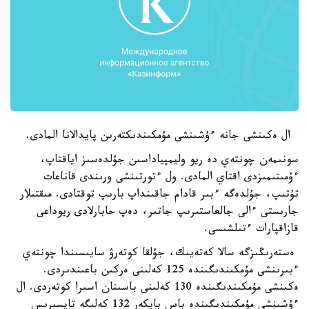
ال ەكىنشى جانە ءۇشىنشى مۇمكىندىكتەرىن پايدالانا المادى.
سونىمەن چونتەي دە ريو وليمپياداسىن جۇلدەسىز اياقتاپ،
ءۇمىتىمىزدى اقتاي المادى. ول ءتورتىنشى ورىندى قاناعات
تۇتىپ، جۇلدەگە ءبىر قادام جاقىنداپ بارىپ توقتادى. مىقتىلار
جارىستى ءالى جالعاستىرىپ جاتىر، دەپ حابارلادى ريوداعى
قازاقپارات ءتىلشىسى.
ەستەرىڭىزگە سالا كەتەيىك، جۇلقا كوتەرۋ سايىسىندا چونتەي
ءبىرىنشى مۇمكىندىگىندە 125 كەلىنى ەركىن باعىندىردى.
ەكىنشى مۇمكىندىگىندە 130 كەلىنى باسىنان اسىرا كوتەردى. ال
ءۇشىنشى مۇمكىندىگىندە باس باپكەر 132 كەلىگە تاپسىرىس